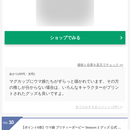
ショップでみる
価格と在庫を
楽天
でチェック
>>
あかり(40代・女性)
マグカップにウマ娘たちがずらっと描かれています。その方
の推しが分からない場合は、いろんなキャラクターがプリン
トされたグッズも良いですよ。
全てのおすすめコメント
(
1
件)
>
10
no.
【ポイント5倍】ウマ娘 プリティーダービー Season 2 グッズ 公式 メジロマックイーン アクリルつままれ キーホルダー ストラップ COSPA