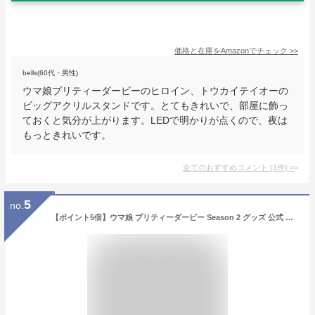
価格と在庫を
Amazon
でチェック
>>
bells(60代・男性)
ウマ娘プリティーダービーのヒロイン、トウカイテイオーの
ビッグアクリルスタンドです。とてもきれいで、部屋に飾っ
ておくと気分が上がります。LEDで明かりが点くので、夜は
もっときれいです。
全てのおすすめコメント
(
1
件)
>
5
no.
【ポイント5倍】ウマ娘 プリティーダービー Season 2 グッズ 公式 サイレンススズカ アクリルつままれ キーホルダー ストラップ COSPA