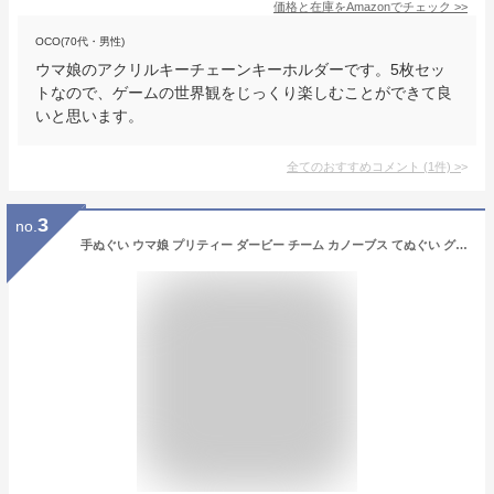
価格と在庫を
Amazon
でチェック
>>
OCO(70代・男性)
ウマ娘のアクリルキーチェーンキーホルダーです。5枚セッ
トなので、ゲームの世界観をじっくり楽しむことができて良
いと思います。
全てのおすすめコメント
(
1
件)
>
3
no.
手ぬぐい ウマ娘 プリティー ダービー チーム カノーブス てぬぐい グッズ グリン 手ぬぐい ハンカチ ガーゼ タオル キャラクター キッズ 人気 かわいい 手拭い アニメ ゲーム スマホ 競馬 【b1287】