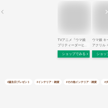
TVアニメ『ウマ娘
ウマ娘 キ
プリティーダービー
アクリル 
Season 2』トレーデ
ン 携帯ス
ショップでみる
ショッ
ィングインスタント
人気 軽量
フィルム風ステッカ
バッグペン
ー BOX商品
ーホルダー
り 萌え 
車 飾り 
ラッキーギ
#誕生日プレゼント
#インテリア・雑貨
#その他インテリア・雑貨
#
日 ウマ娘 
枚セット)