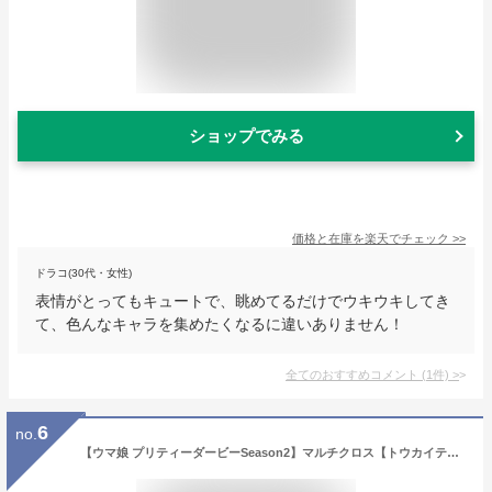
ショップでみる
価格と在庫を
楽天
でチェック
>>
ドラコ(30代・女性)
表情がとってもキュートで、眺めてるだけでウキウキしてき
て、色んなキャラを集めたくなるに違いありません！
全てのおすすめコメント
(
1
件)
>
6
no.
【ウマ娘 プリティーダービーSeason2】マルチクロス【トウカイテイオー】【ウマ娘】【漫画】【アニメ】【育成ゲーム】【ゲーム】【ランチクロス】【敷物】【ランチョンマット】【マット】【飾り】【インテリア】【雑貨】【グッズ】【かわいい】