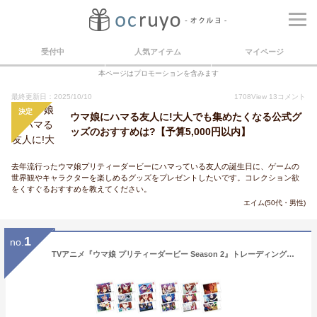
受付中
人気アイテム
マイページ
本ページはプロモーションを含みます
最終更新日：2025/10/10
1708
View
13
コメント
決定
ウマ娘にハマる友人に!大人でも集めたくなる公式グ
ッズのおすすめは?【予算5,000円以内】
去年流行ったウマ娘プリティーダービーにハマっている友人の誕生日に、ゲームの
世界観やキャラクターを楽しめるグッズをプレゼントしたいです。コレクション欲
をくすぐるおすすめを教えてください。
エイム(50代・男性)
1
no.
TVアニメ『ウマ娘 プリティーダービー Season 2』トレーディングインスタントフィルム風ステッカー BOX商品