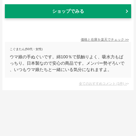
ショップでみる
価格と在庫を
楽天
でチェック
>>
こぐまたん(50代・女性)
ウマ娘の手ぬぐいです。綿100％で肌触りよく、吸水力もば
っちり。日本製なので安心の商品です。メンバー勢ぞろいで
、いつもウマ娘たちと一緒にいる気分になれますよ。
全てのおすすめコメント
(
1
件)
>