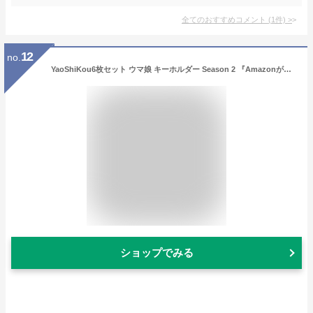
全てのおすすめコメント
(
1
件)
>
12
no.
YaoShiKou6枚セット ウマ娘 キーホルダー Season 2 『Amazonが発送』 アクリル キーチェーン ウマ娘人気 6枚セットアニメ キャラクター 透明感 可愛い グッズ 周辺 コスチューム道具 萌えグッズ 携帯 鍵 自動車飾り グッズ
ショップでみる