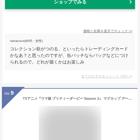
ショップでみる
価格と在庫を
楽天
でチェック
>>
nanacoco(40代・女性)
コレクション欲がつのる、といったらトレーディングカード
かなあ？と思ったのですが、缶バッチならバッグなどにつけ
られるので。どれが届くかはお楽しみ
全てのおすすめコメント
(
1
件)
>
9
no.
TVアニメ『ウマ娘 プリティーダービー Season 2』 マグカップ デート ver.[コンテンツシード]《01月予約》