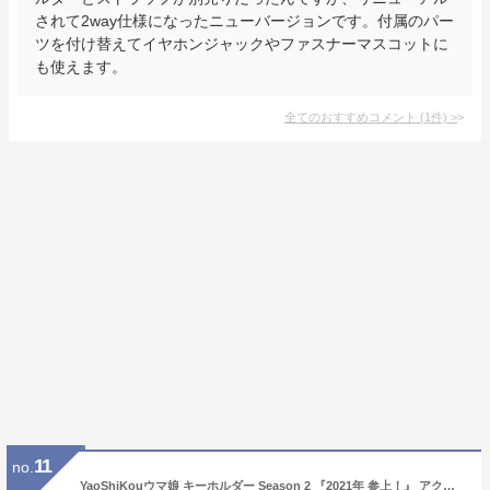
されて2way仕様になったニューバージョンです。付属のパー
ツを付け替えてイヤホンジャックやファスナーマスコットに
も使えます。
全てのおすすめコメント
(
1
件)
>
11
no.
YaoShiKouウマ娘 キーホルダー Season 2 『2021年 参上！』 アクリル キーチェーン ウマ娘人気 6枚セットアニメ キャラクター 透明感 可愛い バッグペンダント バッグ飾り グッズ 周辺 コスチューム道具 萌えグッズ アニメバッグ 携帯 鍵 自動車飾り グッズ 6枚セット