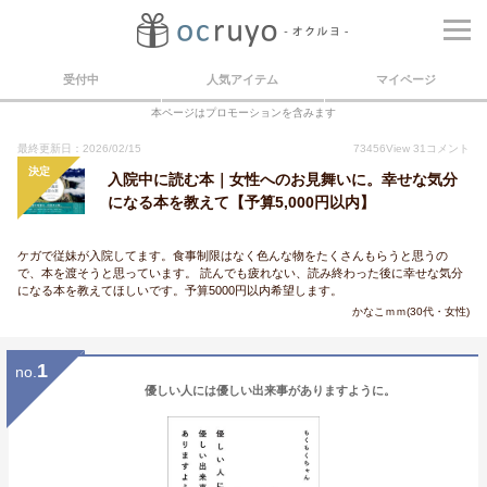
受付中
人気アイテム
マイページ
本ページはプロモーションを含みます
最終更新日：2026/02/15
73456
View
31
コメント
決定
入院中に読む本｜女性へのお見舞いに。幸せな気分
になる本を教えて【予算5,000円以内】
ケガで従妹が入院してます。食事制限はなく色んな物をたくさんもらうと思うの
で、本を渡そうと思っています。 読んでも疲れない、読み終わった後に幸せな気分
になる本を教えてほしいです。予算5000円以内希望します。
かなこｍｍ(30代・女性)
1
no.
優しい人には優しい出来事がありますように。