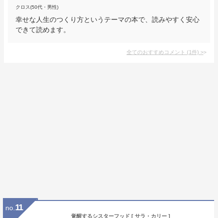
クロス(50代・男性)
幸せな人生のつくり方というテーマの本で、読みやすく安心
できて読めます。
全てのおすすめコメント
(
1
件)
>
11
no.
覚醒するシスターフッド [ サラ・カリー ]