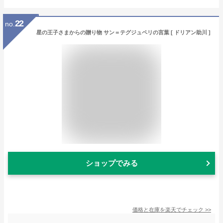
22
no.
星の王子さまからの贈り物 サン＝テグジュペリの言葉 [ ドリアン助川 ]
ショップでみる
価格と在庫を
楽天
でチェック
>>