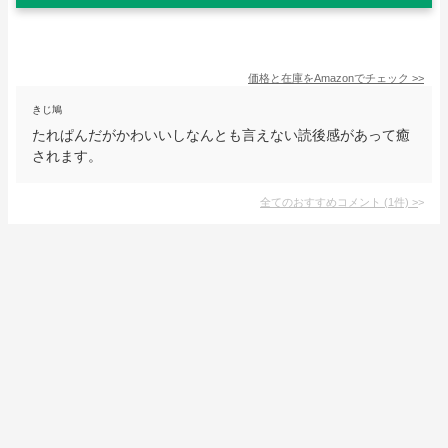
価格と在庫を
Amazon
でチェック
>>
きじ鳩
たれぱんだがかわいいしなんとも言えない読後感があって癒
されます。
全てのおすすめコメント
(
1
件)
>