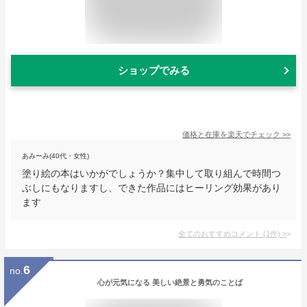
ショップでみる
価格と在庫を
楽天
でチェック
>>
あみーみ(40代・女性)
塗り絵の本はいかがでしょうか？集中して取り組んで時間つ
ぶしにもなりますし、できた作品にはヒーリング効果があり
ます
全てのおすすめコメント
(
1
件)
>
6
no.
心が元気になる 美しい絶景と勇気のことば