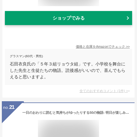
ショップでみる
価格と在庫を
Amazon
でチェック
>>
グラスマン(60代・男性)
石田衣良氏の「５年３組リョウタ組」です。小学校を舞台に
した先生と生徒たちの物語。読後感がいいので、喜んでもら
えると思いますよ。
全てのおすすめコメント
(
1
件)
>
21
no.
一日のおわりに読むと気持ちがゆったりする50の物語: 明日が楽しみになるストーリー (王様文庫 D 66-4)