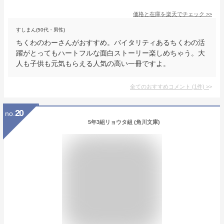
価格と在庫を
楽天
でチェック
>>
すしまん(50代・男性)
ちくわのわーさんがおすすめ。バイタリティあるちくわの活
躍がとってもハートフルな面白ストーリー楽しめちゃう。大
人も子供も元気もらえる人気の高い一冊ですよ。
全てのおすすめコメント
(
1
件)
>
20
no.
5年3組リョウタ組 (角川文庫)