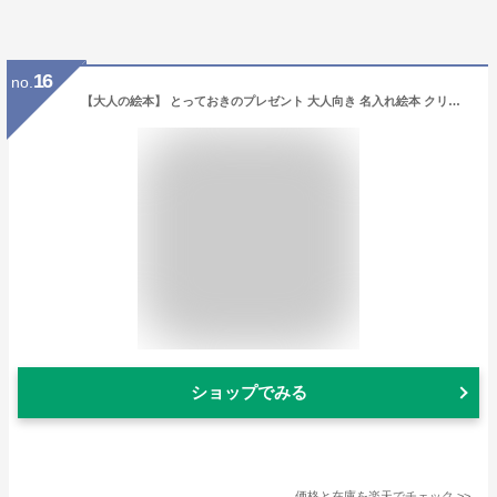
16
no.
【大人の絵本】 とっておきのプレゼント 大人向き 名入れ絵本 クリスマス クリスマスプレゼント 彼女 彼氏 友達 仲間 妻 夫 主人 感謝 感動 家族 思いやり 30代 40代 イブ サプライズ サンタクロース トナカイ オリジナル絵本 【大人向き】 大切な人へのプレゼント
ショップでみる
価格と在庫を
楽天
でチェック
>>