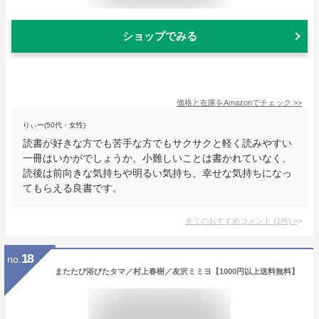
ショップでみる
価格と在庫を
Amazon
でチェック
>>
りぃー(50代・女性)
読書が好きな方でも苦手な方でもサクサクと軽く読みやすい
一冊はいかがでしょうか。小難しいことは書かれていなく、
読後は前向きな気持ちや明るい気持ち、幸せな気持ちになっ
てもらえる良書です。
全てのおすすめコメント
(
1
件)
>
18
no.
またたび浴びたタマ／村上春樹／友沢ミミヨ【1000円以上送料無料】