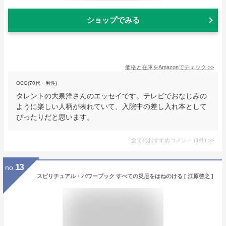
ショップでみる
価格と在庫を
Amazon
でチェック
>>
OCO(70代・男性)
タレントの大泉洋さんのエッセイです。テレビでおなじみの
ように楽しい人柄が表れていて、入院中の差し入れ本として
ぴったりだと思います。
全てのおすすめコメント
(
1
件)
>
13
no.
スピリチュアル・パワーブック すべての災厄をはねのける [ 江原啓之 ]