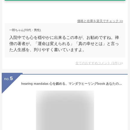
価格と在庫を
楽天
でチェック
>>
一郎ちゃん(70代・男性)
入院中でも心を穏やかに出来るこの本が、お勧めですね。禅
僧の著者が、「運命は変えられる」「真の幸せとは」と言っ
た人生感を、判りやすく書いていますよ。
全てのおすすめコメント
(
1
件)
>
5
no.
hearing mandalas 心を鎮める、マンダラヒーリングbook あなたの力を引き出す色のぬりかた＆美しい色見本つき [ やなぎ けんじ ]