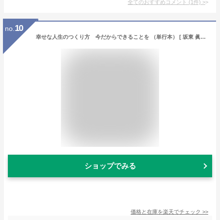
全てのおすすめコメント
(
1
件)
>
10
no.
幸せな人生のつくり方 今だからできることを （単行本） [ 坂東 眞理子 ]
ショップでみる
価格と在庫を
楽天
でチェック
>>