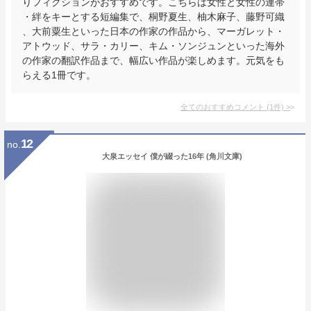
りフィクションがおすすめです。こちらは女性と女性の連帯
・絆をキーとする短編集で、桐野夏生、柚木麻子、藤野可織
、大前粟生といった日本の作家の作品から、マーガレット・
アトウッド、サラ・カリー、キム・ソンジュンといった海外
の作家の翻訳作品まで、幅広い作品が楽しめます。元気をも
らえる1冊です。
全てのおすすめコメント
(
1
件)
>
12
no.
大泉エッセイ 僕が綴った16年 (角川文庫)