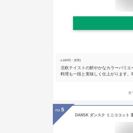
s.i(40代・女性)
北欧テイストの鮮やかなカラーバリエ
料理も一段と美味しく仕上がります。
全
5
no.
DANSK ダンスク ミニココット