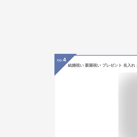
4
no.