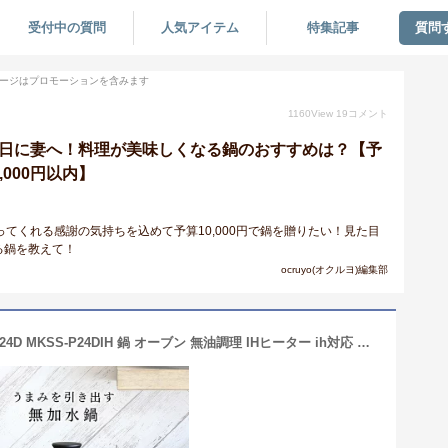
受付中の質問
人気アイテム
特集記事
質問
ージはプロモーションを含みます
1160
View
19
コメント
念日に妻へ！料理が美味しくなる鍋のおすすめは？【予
0,000円以内】
てくれる感謝の気持ちを込めて予算10,000円で鍋を贈りたい！見た目
る鍋を教えて！
ocruyo(オクルヨ)編集部
鍋 24cm 無加水鍋 深型 IH対応 MKS-P24D MKSS-P24DIH 鍋 オーブン 無油調理 IHヒーター ih対応 調理器具 素材 うまみ 旨み 水分 24cm かわいい 可愛い おしゃれ オシャレ お洒落 セラミック シリコン 簡単 アイリスオーヤマ