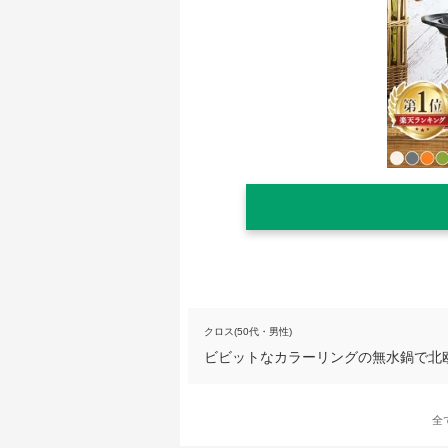
クロス(50代・男性)
ビビットなカラーリングの無水鍋で北
全