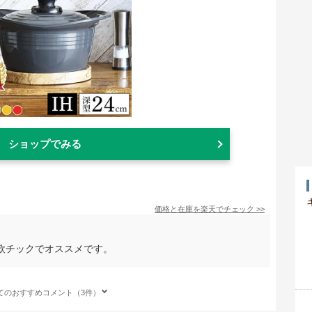
ショップでみる
価格と在庫を
楽天
でチェック
>>
欧チックでオススメです。
てのおすすめコメント（3件）