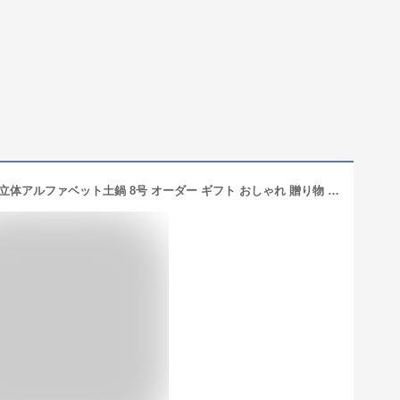
結婚祝い 新築祝い プレゼント 名入れ 立体アルファベット土鍋 8号 オーダー ギフト おしゃれ 贈り物 ガス IH対応 （洋） 名前入り 炊飯 ご飯 ih かわいい ih対応 日本製 入籍祝い 還暦祝い 新生活 内祝い