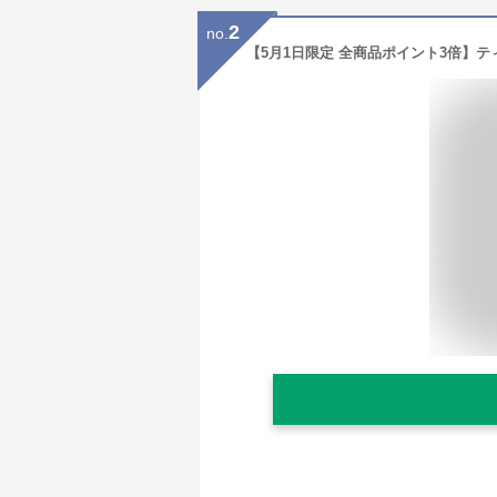
2
no.