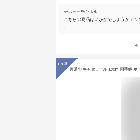
かなこｍｍ(30代・女性)
こちらの商品はいかがでしょうか？シ
。
全
3
no.