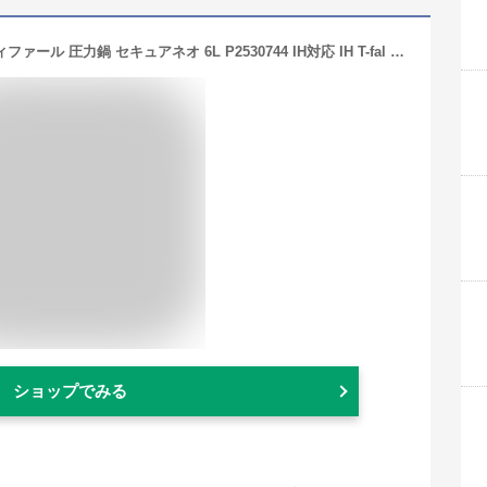
【5月1日限定 全商品ポイント3倍】ティファール 圧力鍋 セキュアネオ 6L P2530744 IH対応 IH T-fal 鍋 4〜6人用 片手鍋 キッチン おしゃれ ティファール 一人暮らし 家族 なべ 人気 ギフト プレゼント 結婚祝い 出産祝い 内祝い お返し 圧力なべ
ショップでみる