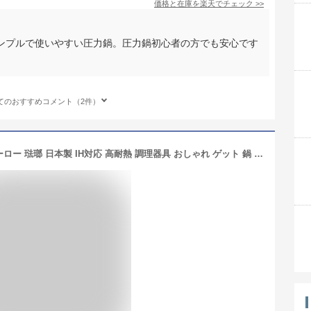
価格と在庫を
楽天
でチェック
>>
ンプルで使いやすい圧力鍋。圧力鍋初心者の方でも安心です
てのおすすめコメント（2件）
月兎印 キャセロール 19cm 両手鍋 ホーロー 琺瑯 日本製 IH対応 高耐熱 調理器具 おしゃれ ゲット 鍋 ホーロー鍋 琺瑯鍋 蓋付き シンプル レトロ かわいい 月兎印（つきうさぎじるし） ホワイト レッド