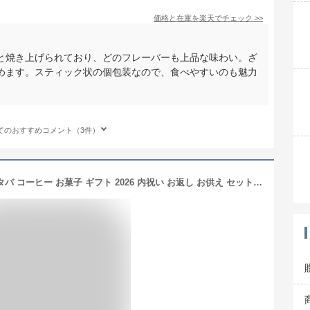
価格と在庫を
楽天
でチェック
>>
と焼き上げられており、どのフレーバーも上品な味わい。ざ
めます。スティック状の個包装なので、食べやすいのも魅力
てのおすすめコメント（3件）
＼好みで選べる／ お中元 夏ギフト スタバ コーヒー お菓子 ギフト 2026 内祝い お返し お供え セット スイーツ 3個入 出産内祝い 結婚内祝い スタバギフト 早割 快気祝い 送料無料 香典返し おしゃれ スターバックス コーヒーギフト 女性 洋菓子 (あす楽)