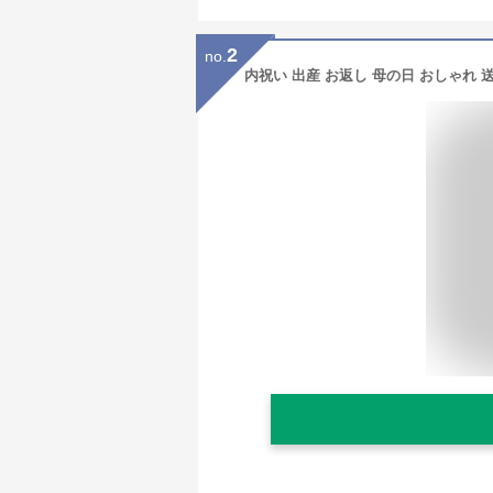
2
no.