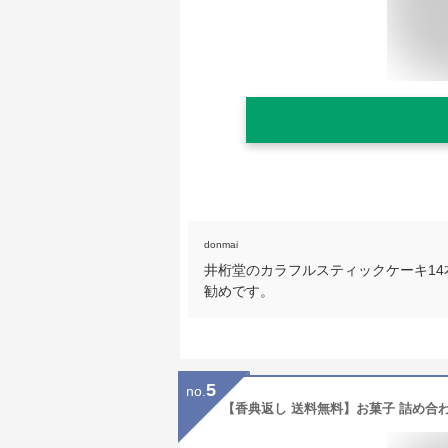
donmai
井桁堂のカラフルスティックケーキ1
勧めです。
5
no.