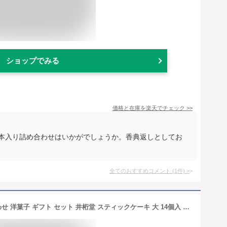
ショップでみる
価格と在庫を
楽天
でチェック
>>
4本入り詰め合わせはいかがでしょうか。香典返しとしてお
全てのおすすめコメント
(
1
件)
>
【香典返し 送料無料】お菓子 詰め合わせ 洋菓子 ギフト セット 井桁堂 スティックケーキ 大 14個入 焼き菓子 引き出物 四十九日 引出物 一周忌 お返し 喪中 法事 お供え物 満中陰志 忌明け 49日 挨拶状 粗供養 品物 お礼