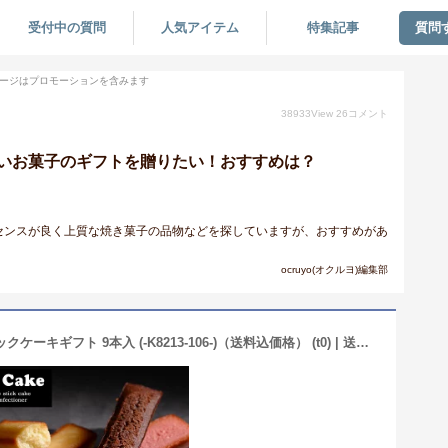
受付中の質問
人気アイテム
特集記事
質問
ージはプロモーションを含みます
38933
View
26
コメント
いお菓子のギフトを贈りたい！おすすめは？
センスが良く上質な焼き菓子の品物などを探していますが、おすすめがあ
ocruyo(オクルヨ)編集部
母の日 お菓子 井桁堂 カラフルスティックケーキギフト 9本入 (-K8213-106-)（送料込価格） (t0) | 送料無料 内祝い お祝い お返し お祝い返し ギフト 誕生日 プレゼント 出産内祝い 結婚 快気祝い お供え 香典返し 人気 おすすめ 個包装 菓子折り 焼菓子 詰め合わせ