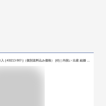
井桁堂 カラフルスティックケーキ 14本入 (-K8213-907-)（個別送料込み価格） (t0) | 内祝い 出産 結婚 お返し 香典返し 人気 焼き菓子 洋菓子 詰め合わせ 個包装