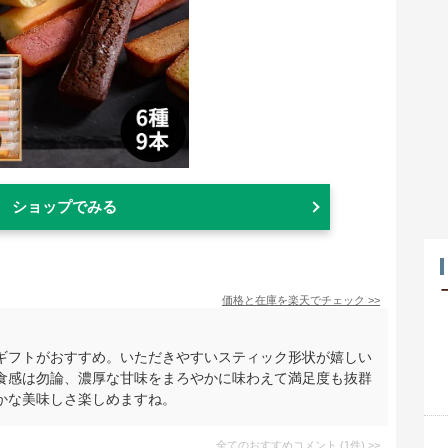
ショップでみる
価格と在庫を
楽天
でチェック
>>
ギフトがおすすめ。いただきやすいスティック形状が嬉しい
食感は勿論、濃厚な甘味をまろやかに味わえて満足度も抜群
かな美味しさ楽しめますね。
全てのおすすめコメント
(
1
件)
>