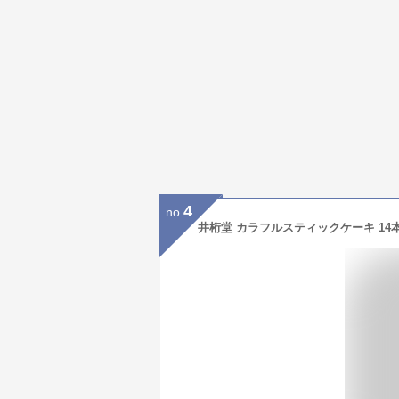
4
no.