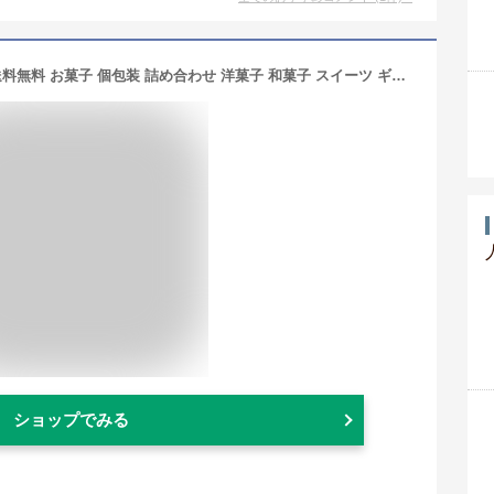
内祝い 出産 お返し 母の日 おしゃれ 送料無料 お菓子 個包装 詰め合わせ 洋菓子 和菓子 スイーツ ギフト セット 井桁堂 和フィナンシェ 大 12個入 退職 職場 高級 大人 焼き菓子 入学祝い 結婚内祝い 出産内祝い 新築祝い 快気祝い 香典返し お礼 プレゼント(あす楽)
ショップでみる