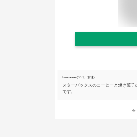
honokana(50代・女性)
スターバックスのコーヒーと焼き菓子
です。
全