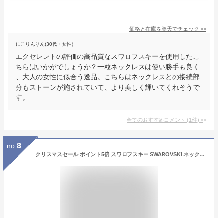
価格と在庫を
楽天
でチェック
>>
にこりんりん(30代・女性)
エクセレントの評価の高品質なスワロフスキーを使用したこ
ちらはいかがでしょうか？一粒ネックレスは使い勝手も良く
、大人の女性に似合う逸品。こちらはネックレスとの接続部
分もストーンが施されていて、より美しく輝いてくれそうで
す。
全てのおすすめコメント
(
1
件)
>
8
no.
クリスマスセール ポイント5倍 スワロフスキー SWAROVSKI ネックレス レディース 5414970 Attract Trilogy Round Pendant シルバー [ジュエリー アクセサリー] 新品