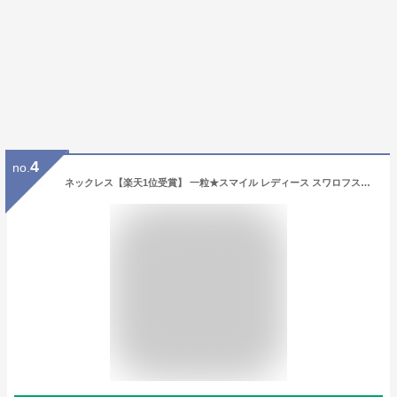
4
no.
ネックレス【楽天1位受賞】 一粒★スマイル レディース スワロフスキー ジルコニア チェーン 45cm プラチナ ゴールド ピンクゴールド 18金 18k k18 仕上げ 母の日 誕生日プレゼント 女性 swarovski 金属アレルギー ネックレス シンプル ジュエリー アクセサリー