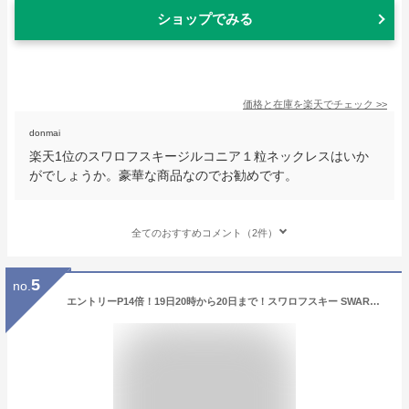
ショップでみる
価格と在庫を
楽天
でチェック
>>
donmai
楽天1位のスワロフスキージルコニア１粒ネックレスはいか
がでしょうか。豪華な商品なのでお勧めです。
全てのおすすめコメント（2件）
5
no.
エントリーP14倍！19日20時から20日まで！スワロフスキー SWAROVSKI ネックレス レディース Una ハート S ローズゴールド 5628657｜ アクセサリー【スペシャルラッピング660円(別売り)】