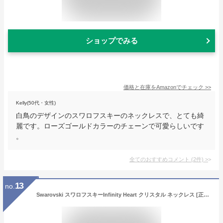
ショップでみる
価格と在庫を
Amazon
でチェック
>>
Kelly(50代・女性)
白鳥のデザインのスワロフスキーのネックレスで、とても綺
麗です。ローズゴールドカラーのチェーンで可愛らしいです
。
全てのおすすめコメント
(
2
件)
>
13
no.
Swarovski スワロフスキーInfinity Heart クリスタル ネックレス [正規輸入品]