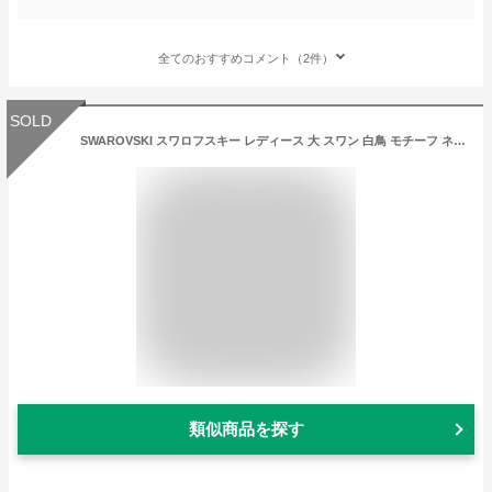
全てのおすすめコメント（2件）
SOLD
SWAROVSKI スワロフスキー レディース 大 スワン 白鳥 モチーフ ネックレス ペンダント シルバー クリスタル ジュエリー アクセサリー 金属 アレルギー 対応 FREE ONE SIZE おしゃれ ブランド [5,500円以上で送料無料] 【あす楽】 [sw5169080]
類似商品を探す