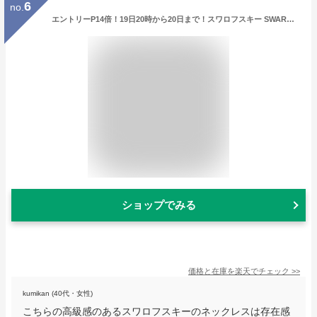
6
no.
エントリーP14倍！19日20時から20日まで！スワロフスキー SWAROVSKI ネックレス 2024SS Meteora ペンダント クリア×ローズゴールド 5683450 ジュエリー【スペシャルラッピング660円(別売り)】
ショップでみる
価格と在庫を
楽天
でチェック
>>
kumikan (40代・女性)
こちらの高級感のあるスワロフスキーのネックレスは存在感