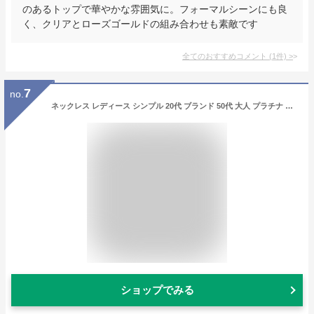
のあるトップで華やかな雰囲気に。フォーマルシーンにも良
く、クリアとローズゴールドの組み合わせも素敵です
全てのおすすめコメント
(
1
件)
>
7
no.
ネックレス レディース シンプル 20代 ブランド 50代 大人 プラチナ 仕上 一粒 大粒 普段使い オリビア グレースフル 1.2ct スワロフスキー より輝く 金属アレルギー 対応 結婚記念日 クリスマス プレゼント 彼女 妻 誕生日プレゼント 30代 40代 20代 【優】【P】
ショップでみる