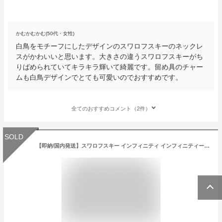
かむかむかむ(50代・女性)
白鳥をモチーフにしたデザインのスワロフスキーのネックレ
スがかわいいと思います。大きさの違うスワロフスキーがち
りばめられていてキラキラ輝いて綺麗です。留め具のチャー
ムも白鳥デザインでとても可愛いのでおすすめです。
全てのおすすめコメント（2件）
SOLD
【即納/国内発送】スワロフスキー インフィニティ インフィニティー ネックレス SWAROVSKI レディース Infinity necklace ハート クリスタル 5518865 ACC