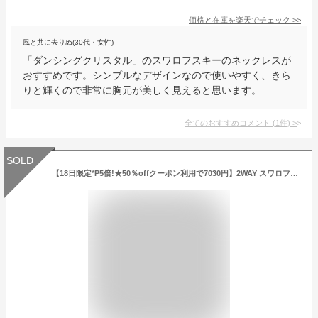
価格と在庫を
楽天
でチェック
>>
風と共に去りぬ(30代・女性)
「ダンシングクリスタル」のスワロフスキーのネックレスが
おすすめです。シンプルなデザインなので使いやすく、きら
りと輝くので非常に胸元が美しく見えると思います。
全てのおすすめコメント
(
1
件)
>
SOLD
【18日限定*P5倍!★50％offクーポン利用で7030円】2WAY スワロフスキー ジルコニア クローバー ネックレス 誕生日 プレゼント リバーシブルネックレス K18ペンダント 花 白蝶貝 黒蝶貝 黒瑪瑙 めのう 上品 四葉 レディース