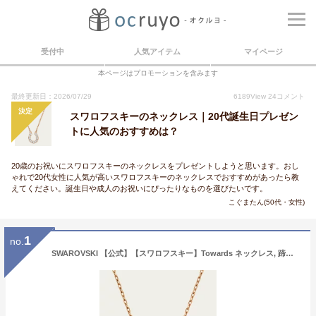
受付中
人気アイテム
マイページ
本ページはプロモーションを含みます
最終更新日：2026/07/29
6189
View
24
コメント
決定
スワロフスキーのネックレス｜20代誕生日プレゼン
トに人気のおすすめは？
20歳のお祝いにスワロフスキーのネックレスをプレゼントしようと思います。おし
ゃれで20代女性に人気が高いスワロフスキーのネックレスでおすすめがあったら教
えてください。誕生日や成人のお祝いにぴったりなものを選びたいです。
こぐまたん(50代・女性)
1
no.
SWAROVSKI 【公式】【スワロフスキー】Towards ネックレス, 蹄鉄, ホワイト, ローズゴールドトーン・プレーティング スワロフスキー アクセサリー・腕時計 ネックレス ホワイト【送料無料】