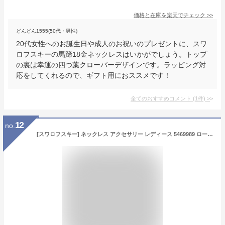
価格と在庫を
楽天
でチェック
>>
どんどん1555(50代・男性)
20代女性へのお誕生日や成人のお祝いのプレゼントに、スワ
ロフスキーの馬蹄18金ネックレスはいかがでしょう。トップ
の裏は幸運の四つ葉クローバーデザインです。ラッピング対
応をしてくれるので、ギフト用におススメです！
全てのおすすめコメント
(
1
件)
>
12
no.
[スワロフスキー] ネックレス アクセサリー レディース 5469989 ローズゴールド ピンク クリア [並行輸入品]