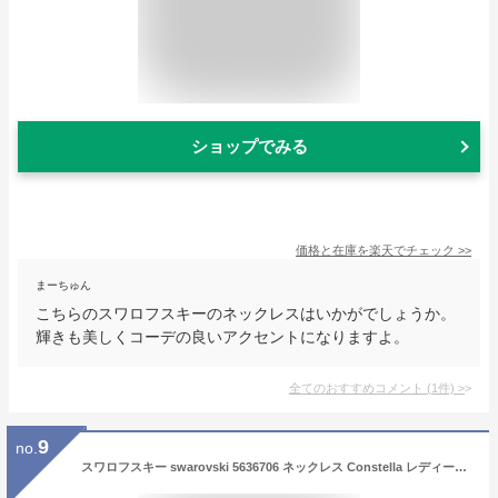
ショップでみる
価格と在庫を
楽天
でチェック
>>
まーちゅん
こちらのスワロフスキーのネックレスはいかがでしょうか。
輝きも美しくコーデの良いアクセントになりますよ。
全てのおすすめコメント
(
1
件)
>
9
no.
スワロフスキー swarovski 5636706 ネックレス Constella レディース アクセサリー コンステラ ペンダント ラウンドカット ホワイト ロジウム プレーティング シンプル ジュエリー チェーンネックレス ギフト プレゼント お祝い 記念 シルバー