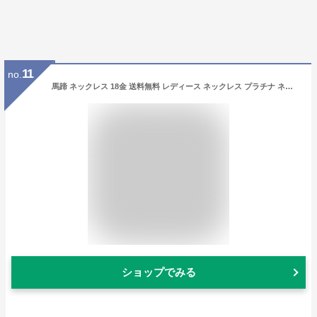
11
no.
馬蹄 ネックレス 18金 送料無料 レディース ネックレス プラチナ ネックレス スワロフスキー ジルコニア ロジウム シルバー ゴールド アクセサリー 金属アレルギー ジュエリー K18 クリスマス プレゼント ネックレス 誕生日 プレゼント ギフト matthew_0140
ショップでみる