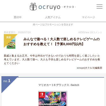
受付中
人気アイテム
マイページ
本ページはプロモーションを含みます
最終更新日：2026/07/24
4656
View
19
コメント
決定
みんなで遊べる！大人数で楽しめるテレビゲームの
おすすめを教えて！【予算8,000円以内】
親戚と集まるお正月。今年は外出ができないのでおうち時間を楽しく過ごしたいと
考えています。大人数で遊べ、大人も子供も楽しめるテレビゲームのおすすめを教
えてください
ocruyo(オクルヨ)編集部
1
no.
マリオカート8 デラックス -Switch