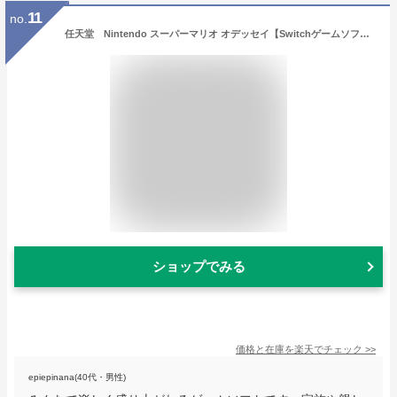
11
no.
任天堂 Nintendo スーパーマリオ オデッセイ【Switchゲームソフト】[ニンテンドースイッチ ソフト] 【代金引換配送不可】
ショップでみる
価格と在庫を
楽天
でチェック
>>
epiepinana(40代・男性)