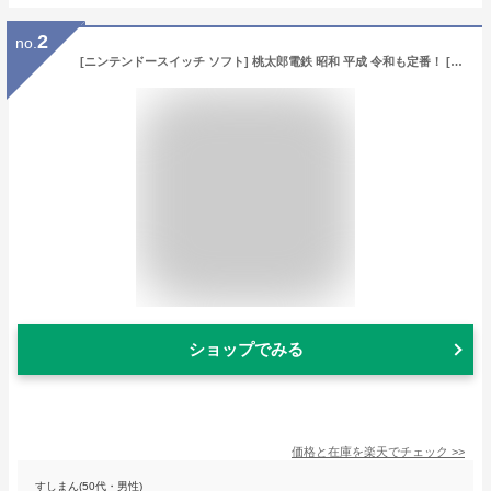
2
no.
[ニンテンドースイッチ ソフト] 桃太郎電鉄 昭和 平成 令和も定番！ [RL005-J1]
ショップでみる
価格と在庫を
楽天
でチェック
>>
すしまん(50代・男性)