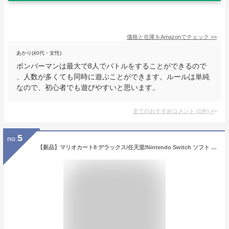
価格と在庫を
Amazon
でチェック
>>
あかり(40代・女性)
ボンバーマンは最大で8人でバトルをすることができるので
、人数が多くても同時に遊ぶことができます。ルールは単純
なので、初心者でも遊びやすいと思います。
全てのおすすめコメント
(
1
件)
>
5
no.
【新品】マリオカート8 デラックス/任天堂/Nintendo Switch ソフト /HACPAABPA/A 全年齢対象 4902370536485 ※レターパック全国送料無料【即日発送、土、祝日発送 】【送料無料】