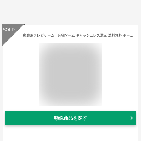
SOLD
家庭用テレビゲーム 麻雀ゲーム キャッシュレス還元 送料無料 ボードゲーム パズル 在宅 巣ごもり 家遊び 暇つぶし 自宅 GW ゴールデンウィーク プレゼント こどもの日 子供 大人 おもちゃ おすすめ 傑作 定番
類似商品を探す