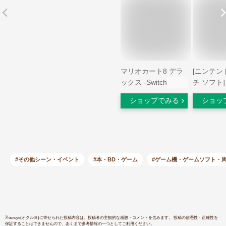
マリオカート8 デラ
[ニンテン
ックス -Switch
チ ソフト
鉄 昭和 
ショップでみる
ショッ
定番！ [RL
#その他シーン・イベント
#本・BD・ゲーム
#ゲーム機・ゲームソフト・
※
ocruyo(オクルヨ)
に寄せられた投稿内容は、投稿者の主観的な感想・コメントを含みます。 投稿の信憑性・正確性を
保証することはできませんので、あくまで参考情報の一つとしてご利用ください。