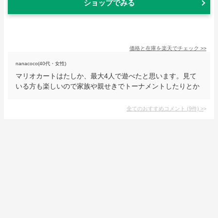
ショップでみる
価格と在庫を
楽天
でチェック
>>
nanacoco(40代・女性)
マリオカートはたしか、最大4人で遊べたと思います。見て
いる方も楽しいので家族や親せきでトーナメントしたりとか
全てのおすすめコメント
(
9
件)
>