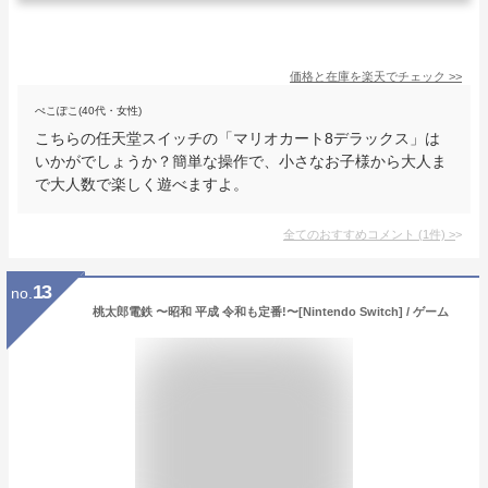
価格と在庫を
楽天
でチェック
>>
ぺこぽこ(40代・女性)
こちらの任天堂スイッチの「マリオカート8デラックス」は
いかがでしょうか？簡単な操作で、小さなお子様から大人ま
で大人数で楽しく遊べますよ。
全てのおすすめコメント
(
1
件)
>
13
no.
桃太郎電鉄 〜昭和 平成 令和も定番!〜[Nintendo Switch] / ゲーム