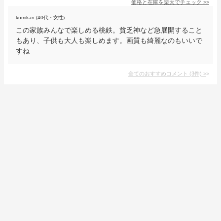
価格と在庫を
楽天
でチェック
>>
kumikan (40代・女性)
この家族みんなで楽しめる桃鉄。貧乏神など急展開すること
もあり、子供も大人も楽しめます。画質も綺麗なのもいいで
すね
全てのおすすめコメント
(
3
件)
>