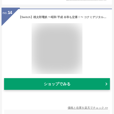
14
no.
【Switch】桃太郎電鉄 〜昭和 平成 令和も定番！〜 コナミデジタルエンタテインメント [HAC-P-ATKTA NSW モモタロウデンテツ]
ショップでみる
価格と在庫を
楽天
でチェック
>>