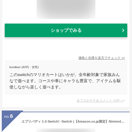
ショップでみる
価格と在庫を
楽天
でチェック
>>
kumikan (40代・女性)
このswitchのマリオカートはいかが。全年齢対象で家族みん
なで遊べます。コースや車にキャラも豊富で、アイテムを駆
使しながら楽しく遊べます。
全てのおすすめコメント
(
1
件)
>
6
no.
エブリバディ 1-2-Switch! -Switch (【Amazon.co.jp限定】Nintendo Switch ロゴデザイン マイクロファイバークロス 同梱)