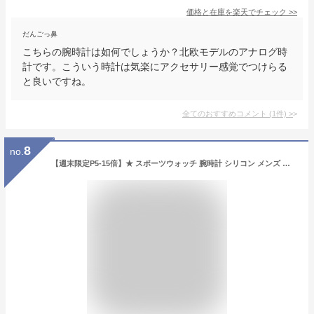
価格と在庫を
楽天
でチェック
>>
だんごっ鼻
こちらの腕時計は如何でしょうか？北欧モデルのアナログ時
計です。こういう時計は気楽にアクセサリー感覚でつけらる
と良いですね。
全てのおすすめコメント
(
1
件)
>
8
no.
【週末限定P5-15倍】★ スポーツウォッチ 腕時計 シリコン メンズ レディース RUPU ルプ ランニング ジム ウォーキング 運動 キッズ ジョギング スポーツ デジタル 軽量 ウォッチ SAVE THE BEACH プレゼント 【メール便OK】