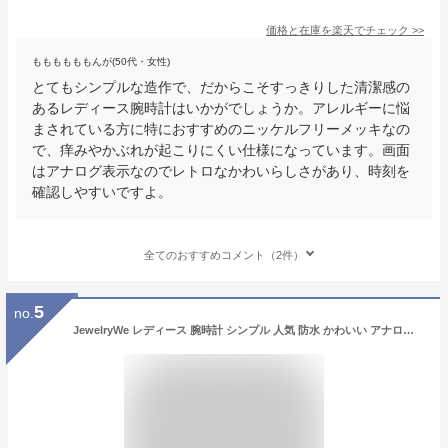
価格と在庫を
楽天
でチェック
>>
ももももももんが(50代・女性)
とてもシンプルな造作で、だからこそすっきりした清潔感の
あるレディース腕時計はいかがでしょうか。アレルギーに悩
まされている方に特におすすめのニッケルフリーメッキなの
で、痒みやかぶれが起こりにくい仕様になっています。画面
はアナログ表示なのでレトロなかわいらしさがあり、時刻を
確認しやすいですよ。
全てのおすすめコメント（2件）
5
no.
JewelryWe レディース 腕時計 シンプル 人気 防水 かわいい アナログ おしゃれ レザーバンド 日本製クオーツ 誕生日 記念日 クリスマス プレゼント ブルー