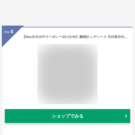
4
no.
【Max30％OFFクーポン〜3/5 23:59】腕時計 レディース 日付表示付き ニッケルフリーメッキ お肌に優しい 金属アレルギー対応 名入れ対応 シンプルウォッチ かわいい おしゃれ ブランド カレンダー 見やすい 30代 40代 ギフト日本製ムーブメント 1年間のメーカー保証付
ショップでみる