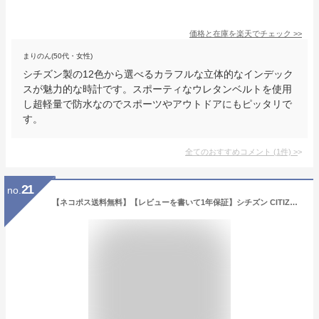
価格と在庫を
楽天
でチェック
>>
まりのん(50代・女性)
シチズン製の12色から選べるカラフルな立体的なインデック
スが魅力的な時計です。スポーティなウレタンベルトを使用
し超軽量で防水なのでスポーツやアウトドアにもピッタリで
す。
全てのおすすめコメント
(
1
件)
>
21
no.
【ネコポス送料無料】【レビューを書いて1年保証】シチズン CITIZEN Q&Q キューキュー Falcon ファルコンウォッチ レディース 腕時計 ブルーダイアル ブルー レザーベルト QA69-305