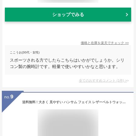
ショップでみる
価格と在庫を
楽天
でチェック
>>
ここうお(30代・女性)
スポーツされる方でしたらこちらはいかがでしょうか。シリ
コン製の腕時計です。軽量で使いやすいかなと思います。
全てのおすすめコメント
(
1
件)
>
9
no.
送料無料 ! 大きく 見やすい ハンサム フェイス レザーベルトウォッチ 【ブラック】 腕時計 レディース 5と0のつく日は楽天カードで ポイント 5倍お祝い プレゼント にもビアリッツ