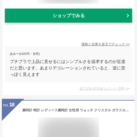
ショップでみる
価格と在庫を
楽天
でチェック
>>
あみーみ(40代・女性)
プチプラで上品に見せるにはシンプルさを追求するのが近道
だと思います。あまりデコレーションされていると、逆に安
っぽく見えます
全てのおすすめコメント
(
1
件)
>
18
no.
腕時計 時計 レディース腕時計 女性用 ウォッチ クリスタル ガラスカット アクセサリー ラッピング無料 送料無料 かわいい おしゃれ ゴールド ブレスレット 旅行 イベント カジュアル 通勤 通学 丸い 円形 10代 20代 30代 40代 GUOU WG18107