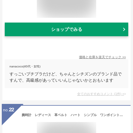
ショップでみる
価格と在庫を
楽天
でチェック
>>
nanacoco(40代・女性)
すっごいプチプラだけど、ちゃんとシチズンのブランド品で
すんで、高級感があっていいんじゃないかとおもいます
全てのおすすめコメント
(
1
件)
>
22
no.
腕時計 レディース 革ベルト ハート シンプル ワンポイント 送料無料 小さめ トレンド 人気 オススメ 高品質 かわいい 可愛い プチプラ 雑貨 小物 日本製ムーブ ビジネス 10代 20代 30代 フィールドワーク 一年保証 日本製ムーブメント