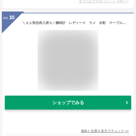
全てのおすすめコメント
(
1
件)
>
10
no.
＼☆人気色再入荷☆／腕時計 レディース ラメ 水彩 マーブル キラキラ 可愛い 革ベルト プチプラ 日本製ムーブ フィールドワーク エピ 一年保証
ショップでみる
価格と在庫を
楽天
でチェック
>>