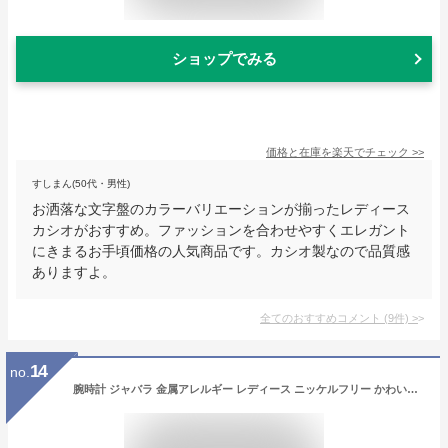
ショップでみる
価格と在庫を
楽天
でチェック
>>
すしまん(50代・男性)
お洒落な文字盤のカラーバリエーションが揃ったレディース
カシオがおすすめ。ファッションを合わせやすくエレガント
にきまるお手頃価格の人気商品です。カシオ製なので品質感
ありますよ。
全てのおすすめコメント
(
9
件)
>
14
no.
腕時計 ジャバラ 金属アレルギー レディース ニッケルフリー かわいい おしゃれ シンプル シリコン ラバー 女性 母の日 ギフト プレゼント 20代 30代 40代 見やすい Plaisir ブランド ウォッチ 蛇腹 1年間のメーカー保証付