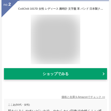
2
no.
ColiChili 1017D 女性 レディース 腕時計 文字盤 革 バンド 日本製クオーツ 3気圧防水 ファッション ウォッチ (ピンク)
ショップでみる
価格と在庫を
Amazon
でチェック
>>
ここあ(50代・女性)
肌なじみしやすいピンクで、やわらかい印象で女性らしい感