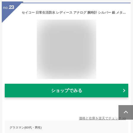
23
no.
セイコー 日常生活防水 レディース アナログ 腕時計 シルバー 銀 メタル ステンレスバンド (SK11DC09PNK) アラビア数字 ピンク 文字板 ドレスウォッチ 時計 SEIKO LADYS ANALOG カジュアル ドレス 腕時計 スライド式フリーアジャストバンド
ショップでみる
価格と在庫を
楽天
でチェック
>>
グラスマン(60代・男性)