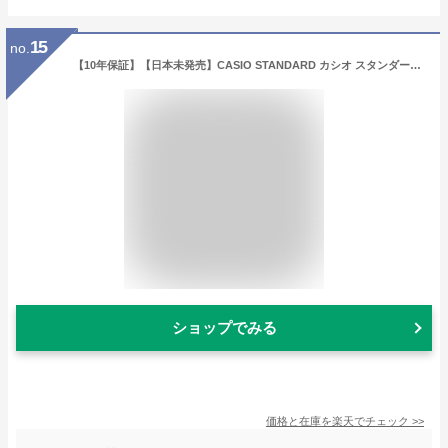
15
no.
【10年保証】【日本未発売】CASIO STANDARD カシオ スタンダード LTP-1177A 腕時計 時計 ブランド レディース キッズ 子供 女の子 チープカシオ チプカシ アナログ シルバー ブラック 黒 ブルー 青 グリーン 緑 ピンク シンプル 海外モデル メタル ギフト プレゼント
ショップでみる
価格と在庫を
楽天
でチェック
>>