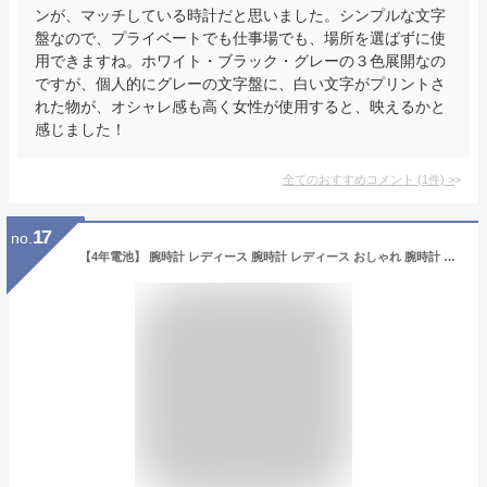
ンが、マッチしている時計だと思いました。シンプルな文字
盤なので、プライベートでも仕事場でも、場所を選ばずに使
用できますね。ホワイト・ブラック・グレーの３色展開なの
ですが、個人的にグレーの文字盤に、白い文字がプリントさ
れた物が、オシャレ感も高く女性が使用すると、映えるかと
感じました！
全てのおすすめコメント
(
1
件)
>
17
no.
【4年電池】 腕時計 レディース 腕時計 レディース おしゃれ 腕時計 レディース 見やすい シンプル カジュアル 腕時計 レディース 人気 20代 30代 40代 腕時計 レディース 丸型 プチプラ 日本製クオーツ ブラック 黒 ブラウン 受験 【メール便 送料無料】