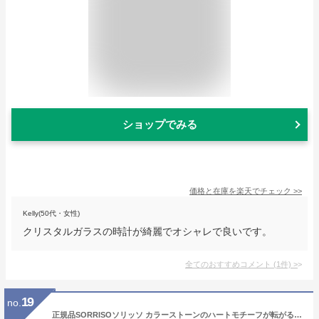
ショップでみる
価格と在庫を
楽天
でチェック
>>
Kelly(50代・女性)
クリスタルガラスの時計が綺麗でオシャレで良いです。
全てのおすすめコメント
(
1
件)
>
19
no.
正規品SORRISOソリッソ カラーストーンのハートモチーフが転がるハートチャーム付き腕時計 SRHI3 レディース腕時計 送料無料