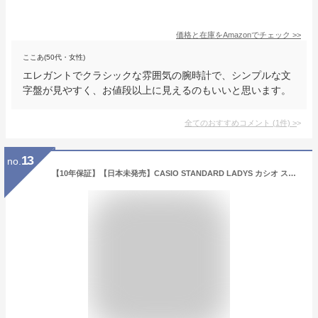
価格と在庫を
Amazon
でチェック
>>
ここあ(50代・女性)
エレガントでクラシックな雰囲気の腕時計で、シンプルな文
字盤が見やすく、お値段以上に見えるのもいいと思います。
全てのおすすめコメント
(
1
件)
>
13
no.
【10年保証】【日本未発売】CASIO STANDARD LADYS カシオ スタンダード LTP-V005D 腕時計 時計 ブランド レディース キッズ 子供 女の子 チープカシオ チプカシ アナログ シルバー ブラック 黒 青 ネイビー ピンク シンプル メタル 海外モデル ギフト プレゼント