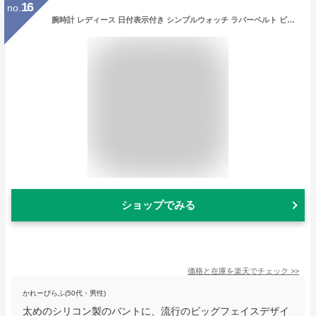
16
no.
腕時計 レディース 日付表示付き シンプルウォッチ ラバーベルト ビッグフェイス メンズ 男女兼用 かわいい おしゃれ ウォッチ 日付 カレンダー ダイアリー シンプル 見やすい 1年間のメーカー保証付 メール便送料無料
ショップでみる
価格と在庫を
楽天
でチェック
>>
かれーぴらふ(50代・男性)
太めのシリコン製のバントに、流行のビッグフェイスデザイ