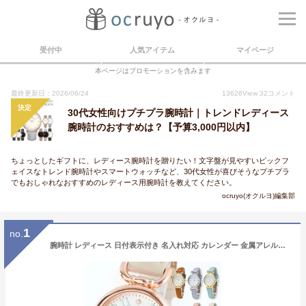
受付中
人気アイテム
マイページ
本ページはプロモーションを含みます
最終更新日：2026/06/24
13626
View
32
コメント
決定
30代女性向けプチプラ腕時計｜トレンドレディース
腕時計のおすすめは？【予算3,000円以内】
ちょっとしたギフトに、レディース腕時計を贈りたい！文字盤が見やすいビックフ
ェイスなトレンド腕時計やスマートウォッチなど、30代女性が喜びそうなプチプラ
でもおしゃれなおすすめのレディース用腕時計を教えてください。
ocruyo(オクルヨ)編集部
1
no.
腕時計 レディース 日付表示付き 名入れ対応 カレンダー 金属アレルギー ニッケルフリー シンプルウォッチ かわいい おしゃれ 大人 細ベルト ブランド Kiitos カジュアル 30代 綺麗 見やすい 仕事 学生 プレゼント 母の日 ギフト 1年間のメーカー保証付