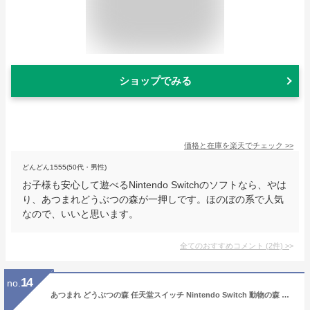
ショップでみる
価格と在庫を
楽天
でチェック
>>
どんどん1555(50代・男性)
お子様も安心して遊べるNintendo Switchのソフトなら、やは
り、あつまれどうぶつの森が一押しです。ほのぼの系で人気
なので、いいと思います。
全てのおすすめコメント
(
2
件)
>
14
no.
あつまれ どうぶつの森 任天堂スイッチ Nintendo Switch 動物の森 ニンテンドースイッチ ソフト あつもり お祝い ギフト [ラッピング対応不可] R-LOGI