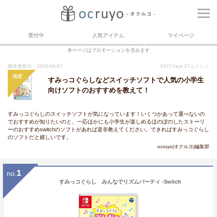
受付中
人気アイテム
マイページ
本ページはプロモーションを含みます
最終更新日：2026/08/07
8671
View
27
コメント
決定
すみっコぐらしなどスイッチソフトで人気の小学生
向けソフトのおすすめを教えて！
すみっコぐらしのスイッチソフトが気になっています！いくつかあって選べないの
でおすすめが知りたいのと、一応ほかにも小学生が楽しめるほのぼのしたストーリ
ーのおすすめswitchのソフトがあれば是非教えてください。できればすみっコぐらし
のソフトだと嬉しいです。
ocruyo(オクルヨ)編集部
1
no.
すみっコぐらし みんなでリズムパーティ -Switch