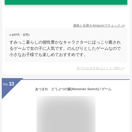
価格と在庫を
Amazon
でチェック
>>
s.i(40代・女性)
すみっこ暮らしの個性豊かなキャラクターにほっこり癒され
るゲームで女の子に人気です。のんびりとしたゲームなので
小さなお子様でも楽しめておすすめです。
全てのおすすめコメント
(
3
件)
>
13
no.
あつまれ どうぶつの森[Nintendo Switch] / ゲーム