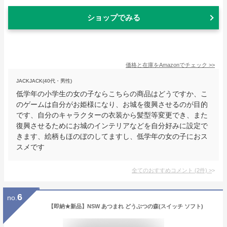
ショップでみる
価格と在庫を
Amazon
でチェック
>>
JACKJACK(40代・男性)
低学年の小学生の女の子ならこちらの商品はどうですか、こ
のゲームは自分がお姫様になり、お城を復興させるのが目的
です、自分のキャラクターの衣装から髪型等変更でき、また
復興させるためにお城のインテリアなどを自分好みに設定で
きます、絵柄もほのぼのしてますし、低学年の女の子におス
スメです
全てのおすすめコメント
(
2
件)
>
6
no.
【即納★新品】NSW あつまれ どうぶつの森(スイッチ ソフト)