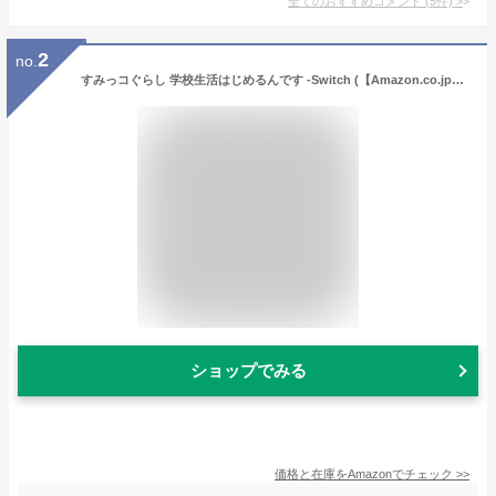
全てのおすすめコメント
(
5
件)
>
2
no.
すみっコぐらし 学校生活はじめるんです -Switch (【Amazon.co.jp限定】Nintendo Switch ロゴデザイン マイクロファイバークロス 同梱)
ショップでみる
価格と在庫を
Amazon
でチェック
>>