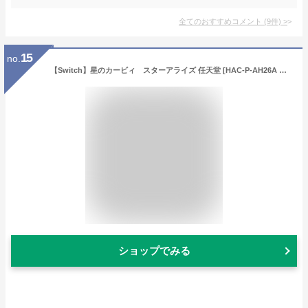
全てのおすすめコメント
(
9
件)
>
15
no.
【Switch】星のカービィ スターアライズ 任天堂 [HAC-P-AH26A NSWカービィスターアライズ]
ショップでみる