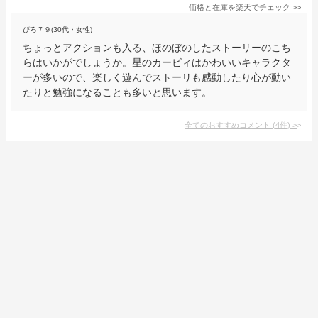
価格と在庫を
楽天
でチェック
>>
ぴろ７９(30代・女性)
ちょっとアクションも入る、ほのぼのしたストーリーのこち
らはいかがでしょうか。星のカービィはかわいいキャラクタ
ーが多いので、楽しく遊んでストーリも感動したり心が動い
たりと勉強になることも多いと思います。
全てのおすすめコメント
(
4
件)
>