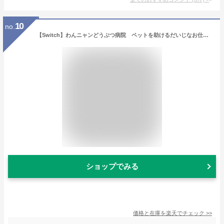
10
no.
【Switch】わんニャンどうぶつ病院 ペットを助けるだいじなお仕事 日本コロムビア [HAC-P-AX6FA NSW ワンニャンドウブツビョウイン]
ショップでみる
価格と在庫を
楽天
でチェック
>>