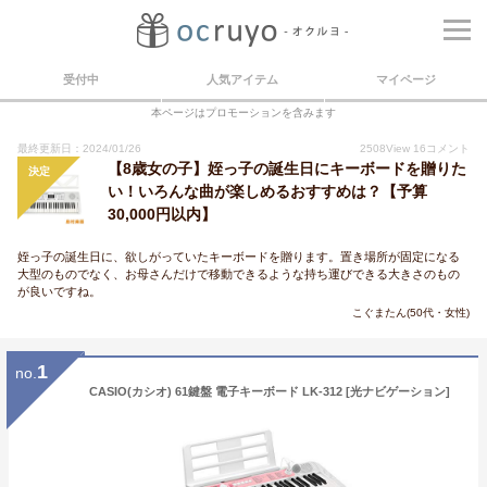
受付中
人気アイテム
マイページ
本ページはプロモーションを含みます
最終更新日：2024/01/26
2508
View
16
コメント
【8歳女の子】姪っ子の誕生日にキーボードを贈りた
決定
い！いろんな曲が楽しめるおすすめは？【予算
30,000円以内】
姪っ子の誕生日に、欲しがっていたキーボードを贈ります。置き場所が固定になる
大型のものでなく、お母さんだけで移動できるような持ち運びできる大きさのもの
が良いですね。
こぐまたん(50代・女性)
1
no.
CASIO(カシオ) 61鍵盤 電子キーボード LK-312 [光ナビゲーション]