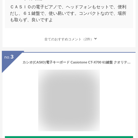
ＣＡＳＩＯの電子ピアノで、ヘッドフォンもセットで、便利
だし、６１鍵盤で、使い易いです。コンパクトなので、場所
も取らず、良いですよ
全てのおすすめコメント（2件）
3
no.
カシオ(CASIO)電子キーボード Casiotone CT-X700 61鍵盤 クオリティの高いAiX音源 強弱表現可能なタッチレスポンス 600音色 195リズム 自動伴奏機能 ブラック