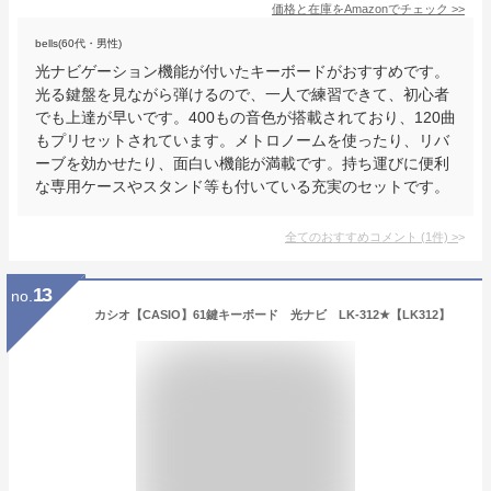
価格と在庫を
Amazon
でチェック
>>
bells(60代・男性)
光ナビゲーション機能が付いたキーボードがおすすめです。
光る鍵盤を見ながら弾けるので、一人で練習できて、初心者
でも上達が早いです。400もの音色が搭載されており、120曲
もプリセットされています。メトロノームを使ったり、リバ
ーブを効かせたり、面白い機能が満載です。持ち運びに便利
な専用ケースやスタンド等も付いている充実のセットです。
全てのおすすめコメント
(
1
件)
>
13
no.
カシオ【CASIO】61鍵キーボード 光ナビ LK-312★【LK312】