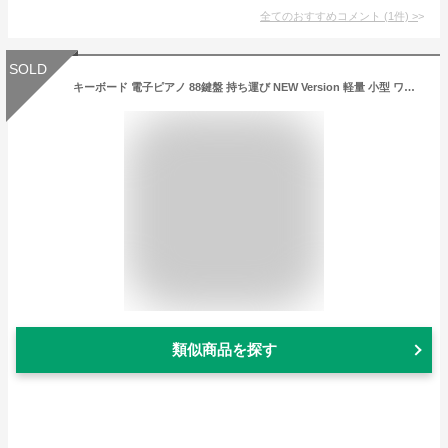
全てのおすすめコメント
(
1
件)
>
SOLD
キーボード 電子ピアノ 88鍵盤 持ち運び NEW Version 軽量 小型 ワイヤレス MIDI ペダル 専用譜面台 鍵盤シール 練習用イヤホン付属 専用ケース付き コンパクト 10ストローク 充電式 バッテリ内蔵 長時間利用可能 練習にピッタリ 初心者 大人 子供 練習 お勧め
類似商品を探す