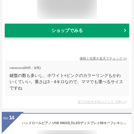
ショップでみる
価格と在庫を
楽天
でチェック
>>
nanacoco(40代・女性)
鍵盤の数も多いし、ホワイト×ピンクのカラーリングもかわ
いくていい。重さは3・4キロなので、ママでも運べるサイス
ですね
全てのおすすめコメント
(
1
件)
>
14
no.
ハンドロールピアノ USB MIDI出力LEDディスプレイ88キーフレキシブルソフトシリコンエレクトリックデジタルロールアップキーボードピアノ録音付きプログラミングチュートリアルサスティンビブラート機能内蔵スピーカーヘッドホンジャックフットペダル 折りたたみ式電子ピアノ (色 : Black+White, Size : Free size)