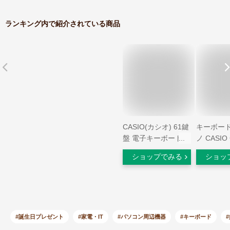
ランキング内で紹介されている商品
CASIO(カシオ) 61鍵
キーボード
盤 電子キーボード
ノ CASIO 
LK-312 [光ナビゲー
WE ホワ
ショップでみる
ショッ
ション]
ド・イス
ンセット 
Casioto
ーン 【カ
CTS200 
楽器
#誕生日プレゼント
#家電・IT
#パソコン周辺機器
#キーボード