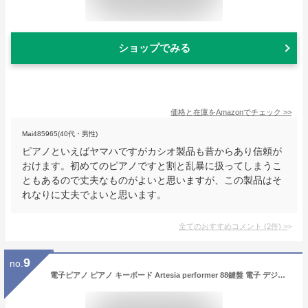
ショップでみる
価格と在庫を
Amazon
でチェック
>>
Mai485965(40代・男性)
ピアノといえばヤマハですがカシオ製品も昔からあり信頼が
おけます。初めてのピアノですと割と乱暴に扱ってしまうこ
ともあるので丈夫なものがよいと思いますが、この製品はそ
れなりに丈夫でよいと思います。
全てのおすすめコメント
(
2
件)
>
9
no.
電子ピアノ ピアノ キーボード Artesia performer 88鍵盤 電子 デジタルピアノ 電子キーボード 鍵盤 アルテシア ブラック 黒 白 ホワイト 電子楽器 ペダル エフェクト機能 MIDI出力 サウンド サウンドバリエーション 12種類 エフェクト サスティンペダル 送料無料