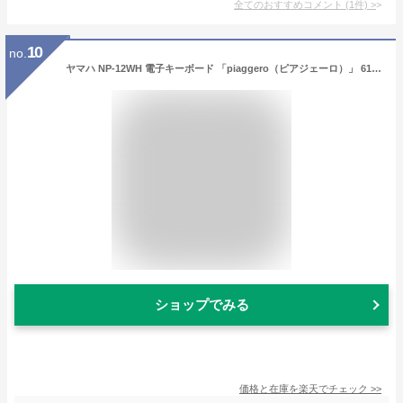
全てのおすすめコメント
(
1
件)
>
10
no.
ヤマハ NP-12WH 電子キーボード 「piaggero（ピアジェーロ）」 61鍵盤 ホワイト
ショップでみる
価格と在庫を
楽天
でチェック
>>