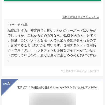
価格と在庫を
楽天
でチェック
>>
りぃー(50代・女性)
品質に対する、安定感でも良いカシオのキーボードはいかが
でしょうか。これから始める方なら、61鍵盤あると十分です
。軽量・コンパクトと女性一人でも楽々移動させられるので
、苦労することは無いかと思います。専用スタンド・専用椅
子・専用ペダル・ヘッドフォンと必要なアイテムがフルセッ
トになっているので、届くと直ぐに楽しめるのも良いですね
。
全てのおすすめコメント
(
1
件)
>
5
no.
電子ピアノ 88鍵盤 折り畳み式 Longeye FOLD デジタルピアノ MIDI対応 譜面台付属 ペダル付属 充電型 128種音色 2重音色 日本語説明書 専用ケース付き 鍵盤シール付き 携帯型 長時間利用可能 軽量小型 初心者 一年保証 黒