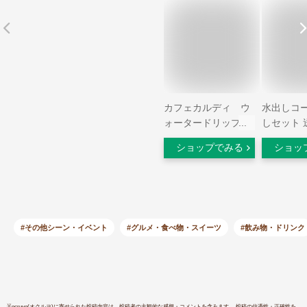
カフェカルディ ウ
水出しコー
ォータードリップコ
しセット 
ーヒー (水出しアイ
コロンビ
ショップでみる
ショッ
スコーヒー)
ー豆100
(40g×4p)×3個 【３
イス珈琲 
個セット】
産珈琲豆1
しアイスコ
12 パッ
ーヒー 宅
#その他シーン・イベント
#グルメ・食べ物・スイーツ
#飲み物・ドリンク
し珈琲 水
ーパック 
ール
※
ocruyo(オクルヨ)
に寄せられた投稿内容は、投稿者の主観的な感想・コメントを含みます。 投稿の信憑性・正確性を