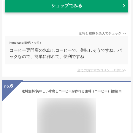
ショップでみる
価格と在庫を
楽天
でチェック
>>
honokana(50代・女性)
コーヒー専門店の水出しコーヒーで、美味しそうですね。パ
ックなので、簡単に作れて、便利ですね
全てのおすすめコメント
(
1
件)
>
6
no.
送料無料/美味しい水出しコーヒーが作れる珈琲（コーヒー）福袋[ヨーロ×2・メジャースプーン] コーヒー/コ-ヒ-/水出し珈琲/アイス珈琲/アイスコーヒー/（500g×2袋 1kg）/グルメコーヒー豆専門加藤珈琲店/珈琲豆