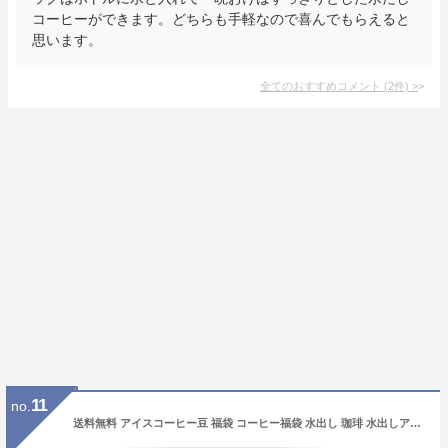
コーヒーができます。どちらも手軽なので喜んでもらえると
思います。
全てのおすすめコメント
(
2
件)
>
11
no.
送料無料 アイスコーヒー豆 福袋 コーヒー福袋 水出し 珈琲 水出しアイスコーヒー コールドブリュー アイスでポン!珈琲専門店の水出し珈琲パック大入り福袋(1袋10パック入り×4) 澤井珈琲