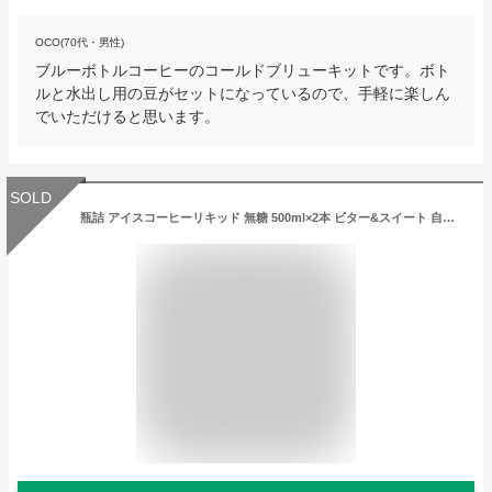
OCO(70代・男性)
ブルーボトルコーヒーのコールドブリューキットです。ボト
ルと水出し用の豆がセットになっているので、手軽に楽しん
でいただけると思います。
SOLD
瓶詰 アイスコーヒーリキッド 無糖 500ml×2本 ビター&スイート 自宅用 ラッピングなし アイス珈琲 ひんやり 贈り物 高級 お土産 KOUFUKUYACOFFEE 父の日 母の日 冬ギフト お中元 暑中見舞い 熨斗 ご機嫌伺い 夏ギフト