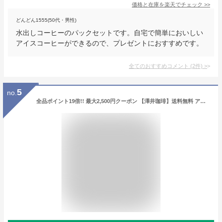
価格と在庫を
楽天
でチェック
>>
どんどん1555(50代・男性)
水出しコーヒーのパックセットです。自宅で簡単においしい
アイスコーヒーができるので、プレゼントにおすすめです。
全てのおすすめコメント
(
2
件)
>
5
no.
全品ポイント19倍!! 最大2,500円クーポン 【澤井珈琲】送料無料 アイスでポン!水出し珈琲パック福袋（1袋10パック入り×2）（アイスコーヒー/水出しコーヒー/コールドブリュー/フィルター不要）【キャッシュレス5%還元】 楽天スーパーSALE