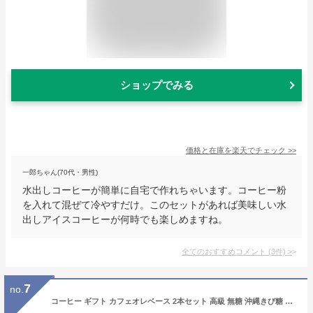
ショップでみる
価格と在庫を
楽天
でチェック
>>
一郎ちゃん(70代・男性)
水出しコーヒーが簡単に自宅で作れちゃいます。コーヒー粉
を入れて混ぜて冷やすだけ。このセットがあれば美味しい水
出しアイスコーヒーが何時でも楽しめますね。
全てのおすすめコメント
(
3
件)
>
7
no.
コーヒー ギフト カフェオレベース 2本セット 高級 無糖 沖縄きび糖 選べる2種 濃縮 リキッドコーヒー アイスコーヒー 御中元 御祝 御祝 内祝い お返し 贈答 誕生日 プレゼント お歳暮 御歳暮 珈琲 coffee 瓶 希釈 カフェベース カフェラテ マメーズ焙煎工房