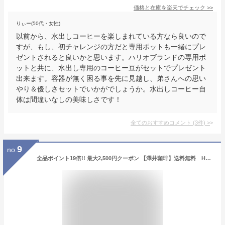
価格と在庫を
楽天
でチェック
>>
りぃー(50代・女性)
以前から、水出しコーヒーを楽しまれている方なら良いので
すが、もし、初チャレンジの方だと専用ポットも一緒にプレ
ゼントされると良いかと思います。ハリオブランドの専用ポ
ットと共に、水出し専用のコーヒー豆がセットでプレゼント
出来ます。容器が無く困る事を先に見越し、弟さんへの思い
やり＆優しさセットでいかがでしょうか。水出しコーヒー自
体は間違いなしの美味しさです！
全てのおすすめコメント
(
3
件)
>
9
no.
全品ポイント19倍!! 最大2,500円クーポン 【澤井珈琲】送料無料 HARIO 水出し珈琲ポットセット3(1000ml/水出しコーヒー/ガラス/サーバー/ハリオ) ※冷凍便不可【キャッシュレス5%還元】 楽天スーパーSALE