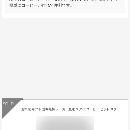
簡単にコーヒーが作れて便利です。
SOLD
お中元 ギフト 送料無料 メーカー直送 スタバ コーヒー セット スターバックス オリガミ アイスコーヒー ギフト SBI-30S 御中元 お取り寄せグルメ 内祝い お返し 結婚内祝い 出産内祝い 引越し 挨拶 快気祝い 香典返し お礼 おうちごはん