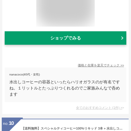
ショップでみる
価格と在庫を
楽天
でチェック
>>
nanacoco(40代・女性)
水出しコーヒーの容器といったらハリオガラスのが有名です
ね。１リットルとたっぷりつくれるのでご家族みんなで呑め
ます
全てのおすすめコメント
(
1
件)
>
10
no.
【送料無料】スペシャルティコーヒー100%リキッド 3本 + 水出しコーヒーパック10個入（約50杯分） | マメーズ焙煎工房（アイスコーヒー / ギフト / リキッド / 水出し / パック）