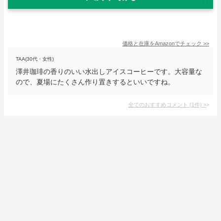
価格と在庫を
Amazon
でチェック
>>
TAA(30代・女性)
澤井珈琲の香りのいい水出しアイスコーヒーです。大容量な
ので、夏場にたくさん作り置きするといいですね。
全てのおすすめコメント
(
1
件)
>