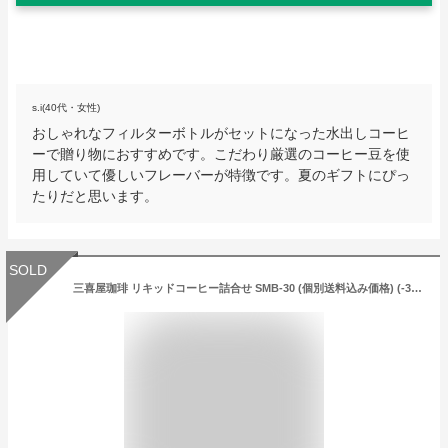
s.i(40代・女性)
おしゃれなフィルターボトルがセットになった水出しコーヒ
ーで贈り物におすすめです。こだわり厳選のコーヒー豆を使
用していて優しいフレーバーが特徴です。夏のギフトにぴっ
たりだと思います。
SOLD
三喜屋珈琲 リキッドコーヒー詰合せ SMB-30 (個別送料込み価格) (-3065-302-) | 内祝い ギフト 出産内祝い 引き出物 結婚内祝い 快気祝い お返し 志