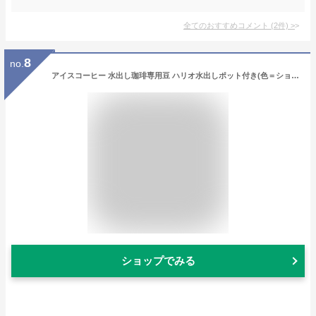
全てのおすすめコメント
(
2
件)
>
8
no.
アイスコーヒー 水出し珈琲専用豆 ハリオ水出しポット付き(色＝ショコラブラウン) 水出し珈琲500g付き 送料無料 （沖縄・離島は追加送料700円）
ショップでみる