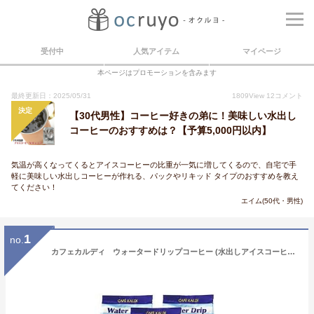
受付中
人気アイテム
マイページ
本ページはプロモーションを含みます
最終更新日：2025/05/31
1809
View
12
コメント
決定
【30代男性】コーヒー好きの弟に！美味しい水出し
コーヒーのおすすめは？【予算5,000円以内】
気温が高くなってくるとアイスコーヒーの比重が一気に増してくるので、自宅で手
軽に美味しい水出しコーヒーが作れる、パックやリキッド タイプのおすすめを教え
てください！
エイム(50代・男性)
1
no.
カフェカルディ ウォータードリップコーヒー (水出しアイスコーヒー) (40g×4p)×3個 【３個セット】