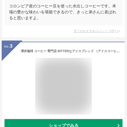
コロンビア産のコーヒー豆を使った水出しコーヒーです。本
場の豊かな味わいを堪能できるので、きっと弟さんに喜ばれ
ると思いますよ。
全てのおすすめコメント
(
1
件)
>
3
no.
澤井珈琲 コーヒー 専門店 BITTERなアイスブレンド （アイスコーヒー 水出し珈琲用） セット 1.5kg (500g x 3) 150杯分 超大入り 【 中細挽き 】
ショップでみる