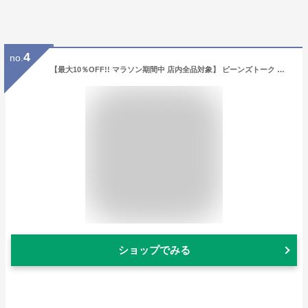
4
no.
【最大10％OFF!! マラソン期間中 店内全品対象】 ビーンズトーク 水出しコーヒー パック 35g×25個入 アイスコーヒー 約100杯分 水出しコーヒー アイス珈琲 珈琲 バッグ 福袋 コールドブリュー お中元 coffee
ショップでみる