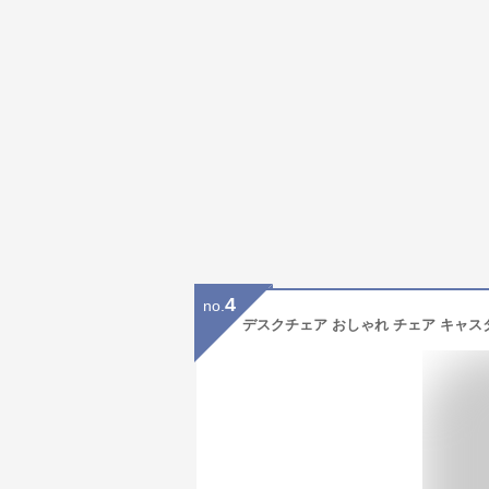
4
no.