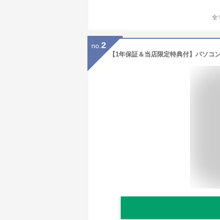
全
2
no.