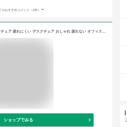
てのおすすめコメント（3件）
【1年保証＆当店限定特典付】パソコンチェア 疲れにくい デスクチェア おしゃれ 疲れない オフィスチェア 在宅ワーク 椅子 ミドルバック レザー 腰痛 ロッキング PCチェア デスクチェアー ホワイト レザー ベロア タイニー
ショップでみる