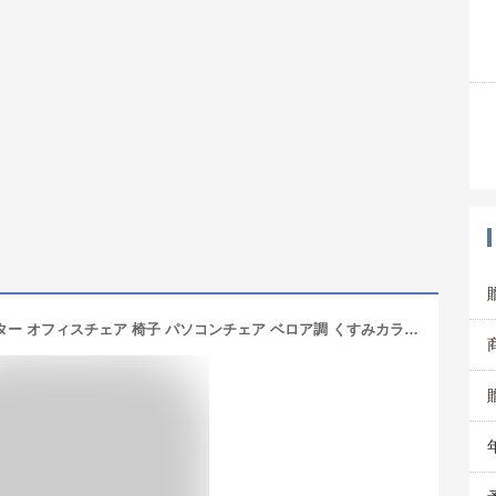
デスクチェア おしゃれ チェア キャスター オフィスチェア 椅子 パソコンチェア ベロア調 くすみカラー 韓国風 在宅ワーク 白 ホワイト ピンク 韓国 インテリア 学習 椅子 北欧 疲れない 疲れにくい 子供 学習イス PCチェア テレワーク 金脚 アシェル ASHEL clam caster