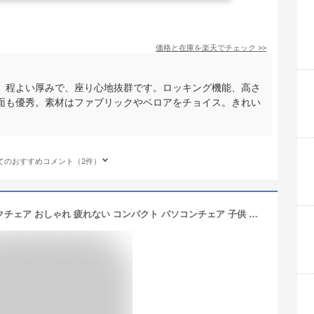
価格と在庫を
楽天
でチェック
>>
、程よい厚みで、座り心地抜群です。ロッキング機能、高さ
面も優秀。素材はファブリックやベロアをチョイス。きれい
てのおすすめコメント（2件）
【1年保証】【レビュー特典付】 デスクチェア おしゃれ 疲れない コンパクト パソコンチェア 子供 デスク チェア オフィスチェアー 昇降 回転 キャスター付 デスク用チェア イス 腰痛 勉強椅子 学習椅子 中学生 高校生 ピンク パンナ