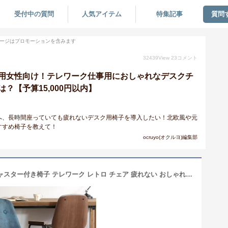
受付中の質問
人気アイテム
特集記事
質問
ージはプロモーションを含みます
32439
View
23
コメント
用女性向け！テレワーク仕事用におしゃれなデスクチ
？【予算15,000円以内】
へ、長時間座っていても疲れないデスク用椅子を導入したい！北欧風や元
すすめ椅子を教えて！
ocruyo(オクルヨ)編集部
デスクチェア 椅子 オフィスチェア キャスター付き椅子 テレワーク レトロ チェア 疲れない おしゃれ 肘付き オフィス デスク用椅子 低め ワークチェア 高さ調節 肘 木製 パソコンチェア 北欧 在宅 低い レトロ 勉強椅子 コンパクト デスクチェアー