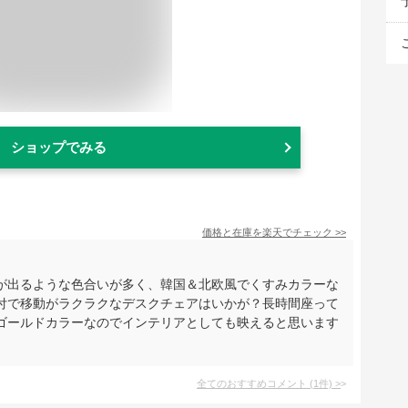
ショップでみる
価格と在庫を
楽天
でチェック
>>
が出るような色合いが多く、韓国＆北欧風でくすみカラーな
付で移動がラクラクなデスクチェアはいかが？長時間座って
ゴールドカラーなのでインテリアとしても映えると思います
全てのおすすめコメント
(
1
件)
>