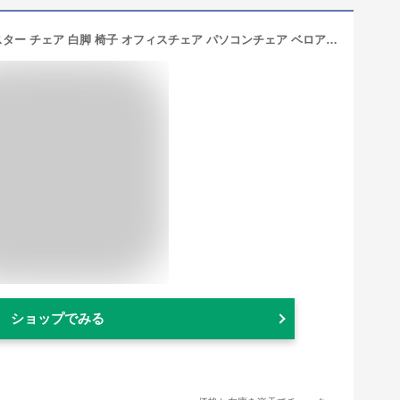
ダイニングチェア デスクチェア キャスター チェア 白脚 椅子 オフィスチェア パソコンチェア ベロア調 おしゃれ 白 ホワイト 韓国風 くすみカラー ピンク 韓国 インテリア イス 子供 学習イス 北欧 疲れない 疲れにくい テレワーク 在宅ワーク アシェル ASHEL ジェリー
ショップでみる