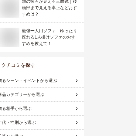
頭の後ろが見える三面鏡｜後
頭部まで見える卓上などおす
すめは？
最強一人用ソファ｜ゆったり
座れる1人掛けソファのおす
すめを教えて！
クチコミを探す
贈るシーン・イベント
から選ぶ
商品カテゴリー
から選ぶ
贈る相手
から選ぶ
年代・性別
から選ぶ