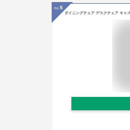
5
no.