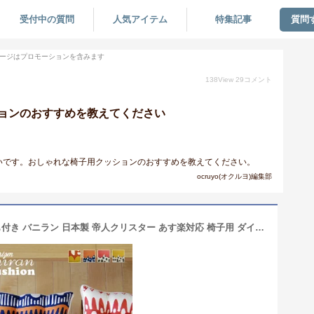
受付中の質問
人気アイテム
特集記事
質問
ージはプロモーションを含みます
138
View
29
コメント
ョンのおすすめを教えてください
いです。おしゃれな椅子用クッションのおすすめを教えてください。
ocruyo(オクルヨ)編集部
fabrizm いす用 シートクッション ひも付き バニラン 日本製 帝人クリスター あす楽対応 椅子用 ダイニングチェア用 座布団 北欧 おしゃれ かわいい