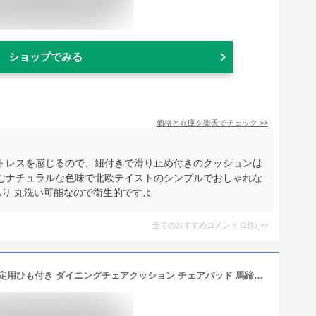
ショップでみる
価格と在庫を
楽天
でチェック
>>
トレスを感じるので、紐付きで滑り止め付きのクッションは
むナチュラルな色味で北欧テイストのシンプルでおしゃれな
り 丸洗い可能なので衛生的ですよ
全てのおすすめコメント
(
1
件)
>
【楽天1位】椅子クッション 座布団 固定用ひも付き ダイニングチェアクッション チェアパッド 馬蹄形 取り外し可能 洗える すべり止め オシャレ ベルベット生地 インテリア 座布団 椅子用 座面 座蒲団 紐付き 引っ越し 北欧 洗える 長時間疲れない【ra77826】