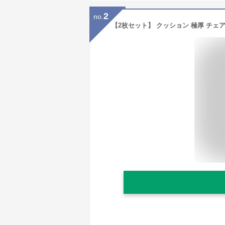
2
no.