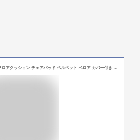
座布団 椅子用 クッション 2個セット フロアクッション チェアパッド ベルベット ベロア カバー付き 風合いドビー チェアクッション オフィスチェアー すべり止め 和室 丸洗い ナチュラル 北欧 シンプル 大判 在宅ワーク