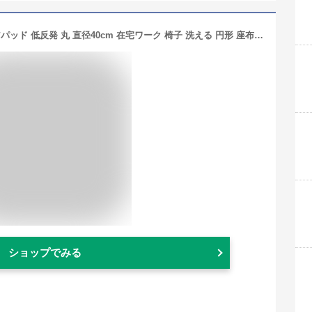
【2枚セット】 クッション 極厚 チェアパッド 低反発 丸 直径40cm 在宅ワーク 椅子 洗える 円形 座布団 すべり止め 厚手【送料無料】
ショップでみる