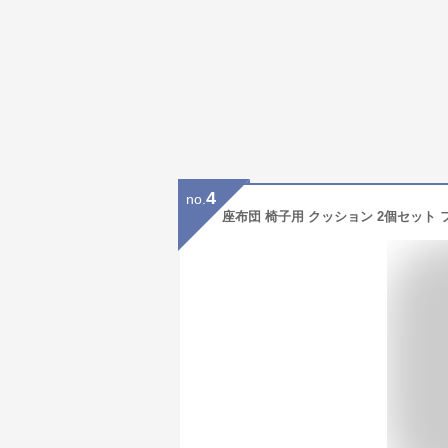
4
no.