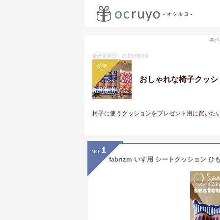
本ペ
最終更新日：2025/08/19
決定
おしゃれな椅子クッシ
椅子に使うクッションをプレゼント用に買いた
1
no.