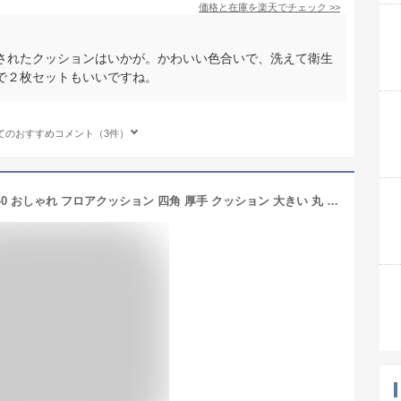
価格と在庫を
楽天
でチェック
>>
されたクッションはいかが。かわいい色合いで、洗えて衛生
で２枚セットもいいですね。
てのおすすめコメント（3件）
＼200円OFF／クッション 座布団 40×40 おしゃれ フロアクッション 四角 厚手 クッション 大きい 丸 北欧 分厚い イス クッション 大 かわいい 椅子 クッション 在宅 テレワーク 床 座る クッション 大きめ うつぶせ 子供 高さ調整 シートクッション 体圧分散 背もたれ