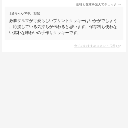
価格と在庫を
楽天
でチェック
>>
まみちゃん(50代・女性)
必勝ダルマが可愛らしいプリントクッキーはいかがでしょう
。応援している気持ちが伝わると思います。保存料も使わな
い素朴な味わいの手作りクッキーです。
全てのおすすめコメント
(
2
件)
>