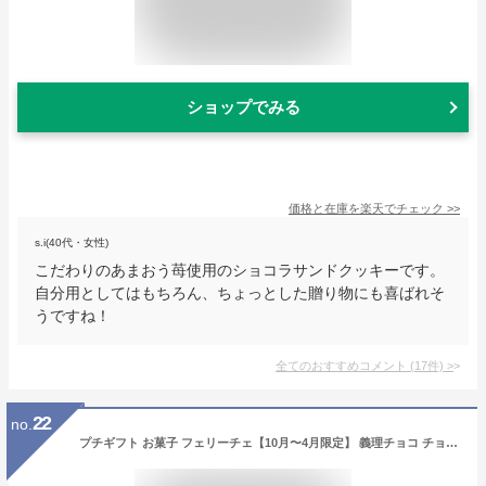
ショップでみる
価格と在庫を
楽天
でチェック
>>
s.i(40代・女性)
こだわりのあまおう苺使用のショコラサンドクッキーです。
自分用としてはもちろん、ちょっとした贈り物にも喜ばれそ
うですね！
全てのおすすめコメント
(
17
件)
>
22
no.
プチギフト お菓子 フェリーチェ【10月〜4月限定】 義理チョコ チョコレート 子供 結婚式 披露宴 2次会 パーティー イベント 景品 粗品 バラマキ 大量 個包装 あす楽対応[HF]