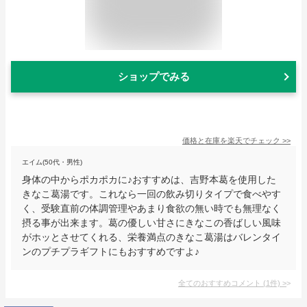
ショップでみる
価格と在庫を
楽天
でチェック
>>
エイム(50代・男性)
身体の中からポカポカに♪おすすめは、吉野本葛を使用した
きなこ葛湯です。これなら一回の飲み切りタイプで食べやす
く、受験直前の体調管理やあまり食欲の無い時でも無理なく
摂る事が出来ます。葛の優しい甘さにきなこの香ばしい風味
がホッとさせてくれる、栄養満点のきなこ葛湯はバレンタイ
ンのプチプラギフトにもおすすめですよ♪
全てのおすすめコメント
(
1
件)
>