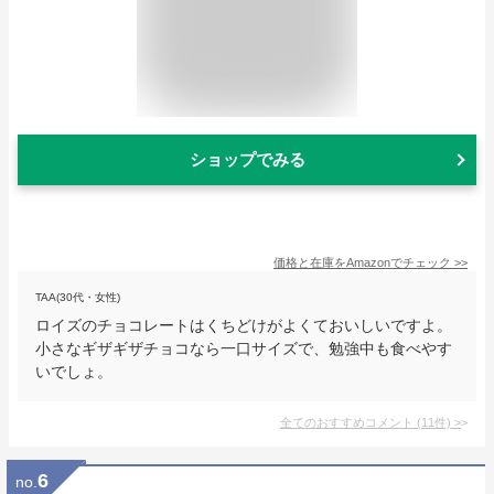
ショップでみる
価格と在庫を
Amazon
でチェック
>>
TAA(30代・女性)
ロイズのチョコレートはくちどけがよくておいしいですよ。
小さなギザギザチョコなら一口サイズで、勉強中も食べやす
いでしょ。
全てのおすすめコメント
(
11
件)
>
6
no.