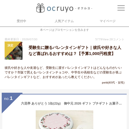
受付中
人気アイテム
マイページ
本ページはプロモーションを含みます
最終更新日：2026/07/30
5779
View
28
コメント
決定
受験生に贈るバレンタインギフト｜彼氏や好きな人
など喜ばれるおすすめは？【予算1,000円程度】
彼氏や好きな人や友達など、受験生に渡すバレンタインギフトはどんなものがいい
ですか？市販で買えるバレンタインチョコや、中学生や高校生などの受験生が喜ぶ
バレンタインギフトなど、おすすめがあったら教えてください。
petit(40代・女性)
1
no.
六花亭 ありがとう 1缶(22g) 御中元 2026 ギフト プチギフト お菓子 女性 大人 500円 かわいい 感謝の気持ち 退職 卒業 卒園 送別会 挨拶 転勤 お礼 お返し 帯広 誕生日 お祝い 大量 イベント 有名 ばらまき