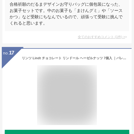
合格祈願のだるまデザインお守りバッグに個包装になった、
お菓子セットです。中のお菓子も「まけんグミ」や「ソース
かつ」など受験にちなんでいるので、頑張って受験に挑んで
くれると思います。
全てのおすすめコメント
(
1
件)
>
17
no.
リンツ Lindt チョコレート リンドール ヘーゼルナッツ 7個入 ｜バレンタイン チョコ トリュフ ギフト プレゼント プチギフト おしゃれ 可愛い 洋菓子 スイーツ お菓子 個包装 小分け リンツチョコ 誕生日 手土産 内祝い お礼 お返し 職場 退職 転職