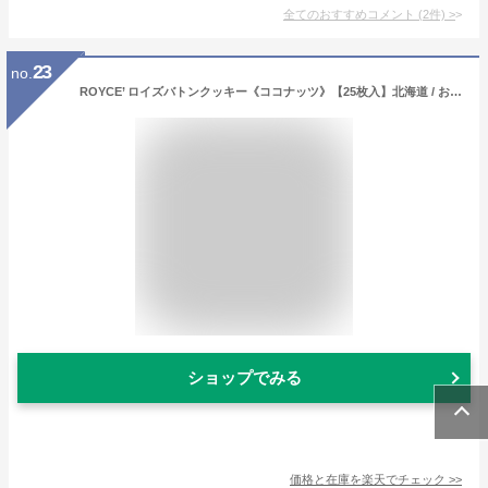
全てのおすすめコメント
(
2
件)
>
23
no.
ROYCE’ ロイズバトンクッキー《ココナッツ》【25枚入】北海道 / お土産 / みやげ / 土産 / お菓子スイーツ / 人気 / 定番 / ギフト / 個包装チョコレート / お茶うけ / プレゼントお返し / 景品 / バレンタインデークリスマス
ショップでみる
価格と在庫を
楽天
でチェック
>>