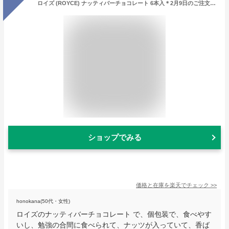
ロイズ (ROYCE) ナッティバーチョコレート 6本入＊2月9日のご注文まで2月14日お届け可ギフト プチギフト ナッツバーチョコ 札幌 スイーツ お菓子 個包装 洋菓子 チョコバー 誕生日 内祝い 退職 お礼 お祝い 転勤 お礼 お返し おしゃれ
ショップでみる
価格と在庫を
楽天
でチェック
>>
honokana(50代・女性)
ロイズのナッティバーチョコレート で、個包装で、食べやす
いし、勉強の合間に食べられて、ナッツが入っていて、香ば