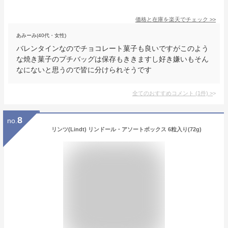
価格と在庫を
楽天
でチェック
>>
あみーみ(40代・女性)
バレンタインなのでチョコレート菓子も良いですがこのよう
な焼き菓子のプチバッグは保存もききますし好き嫌いもそん
なにないと思うので皆に分けられそうです
全てのおすすめコメント
(
1
件)
>
8
no.
リンツ(Lindt) リンドール・アソートボックス 6粒入り(72g)