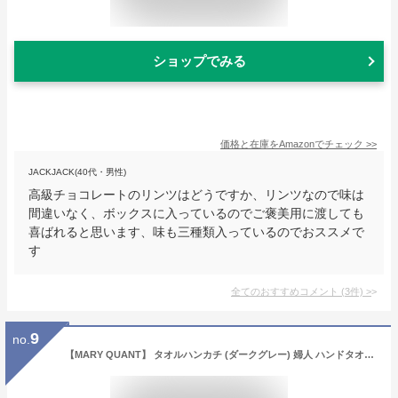
ショップでみる
価格と在庫を
Amazon
でチェック
>>
JACKJACK(40代・男性)
高級チョコレートのリンツはどうですか、リンツなので味は
間違いなく、ボックスに入っているのでご褒美用に渡しても
喜ばれると思います、味も三種類入っているのでおススメで
す
全てのおすすめコメント
(
3
件)
>
9
no.
【MARY QUANT】 タオルハンカチ (ダークグレー) 婦人 ハンドタオル 25cm マリークヮント/マリクワ 抗菌 防臭 192005-1501-50