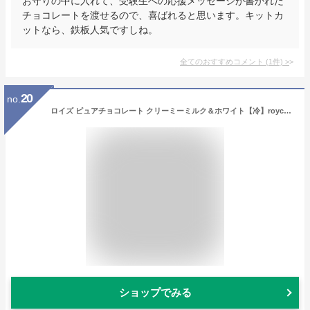
お守りの中に入れて、受験生への応援メッセージが書かれた
チョコレートを渡せるので、喜ばれると思います。キットカ
ットなら、鉄板人気ですしね。
全てのおすすめコメント
(
1
件)
>
20
no.
ロイズ ピュアチョコレート クリーミーミルク＆ホワイト【冷】royce 会社 小分け おしゃれ 北海道 人気 おすすめ お土産当店はロイズの正規取扱店舗 お礼 ばらまき 個装 ギフト ご褒美 札幌 チョコ ホワイトデー お返し ばら 散き 2026 おしゃれ お菓子
ショップでみる