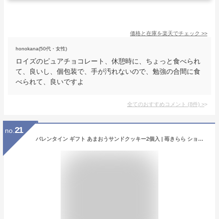
価格と在庫を
楽天
でチェック
>>
honokana(50代・女性)
ロイズのピュアチョコレート、休憩時に、ちょっと食べられ
て、良いし、個包装で、手が汚れないので、勉強の合間に食
べられて、良いですよ
全てのおすすめコメント
(
8
件)
>
21
no.
バレンタイン ギフト あまおうサンドクッキー2個入 | 苺きらら ショコラサンドクッキー ギフト スイーツ 1人用 プチギフト お礼 ご挨拶 退職 異動 転勤 入学 卒業 引越し対応 （宅急便発送） Pgift