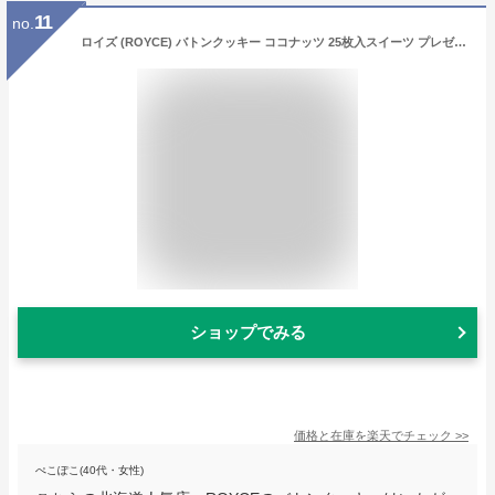
11
no.
ロイズ (ROYCE) バトンクッキー ココナッツ 25枚入スイーツ プレゼント ギフト プチギフト 誕生日 内祝い 北海道 お土産 贈り物
ショップでみる
価格と在庫を
楽天
でチェック
>>
ぺこぽこ(40代・女性)