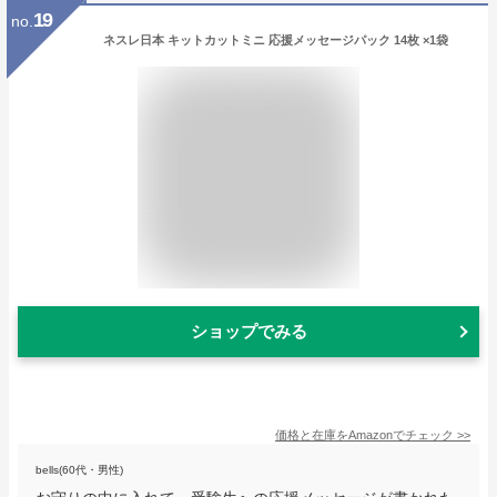
19
no.
ネスレ日本 キットカットミニ 応援メッセージパック 14枚 ×1袋
ショップでみる
価格と在庫を
Amazon
でチェック
>>
bells(60代・男性)