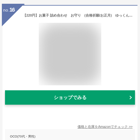
16
no.
【220円】お菓子 詰め合わせ お守り (合格祈願/お正月) ゆっくんにおまかせ 駄菓子セット
ショップでみる
価格と在庫を
Amazon
でチェック
>>
OCO(70代・男性)