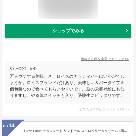
ショップでみる
価格と在庫を
楽天
でチェック
>>
りぃー(50代・女性)
万人ウケする美味しさ、ロイズのナッティバーはいかがでし
ょうか。ロイズブランドだけあり、美味しい＆バータイプ＆
個包装なので食べてもらいやすいです。脳の栄養補給にもな
りますし、やる気スイッチも入り、受験生にピッタリです。
全てのおすすめコメント
(
1
件)
>
14
no.
リンツ Lindt チョコレート リンドール ストロベリー＆クリーム 6個入｜母の日 チョコ トリュフ ギフト プレゼント プチギフト おしゃれ 可愛い 洋菓子 スイーツ お菓子 個包装 小分け リンツチョコ 誕生日 手土産 内祝い お礼 お返し 職場 退職