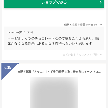
ショップでみる
価格と在庫を
楽天
でチェック
>>
nanacoco(40代・女性)
ヘーゼルナッツのチョコレートなので噛みごたえもあり、眠
気がなくなる効果もあるかな？腹持ちもいいと思います
全てのおすすめコメント
(
7
件)
>
18
no.
吉野本葛湯 「きなこ」｜くず湯 和菓子 お取り寄せ 和スイーツ ネコポス配送