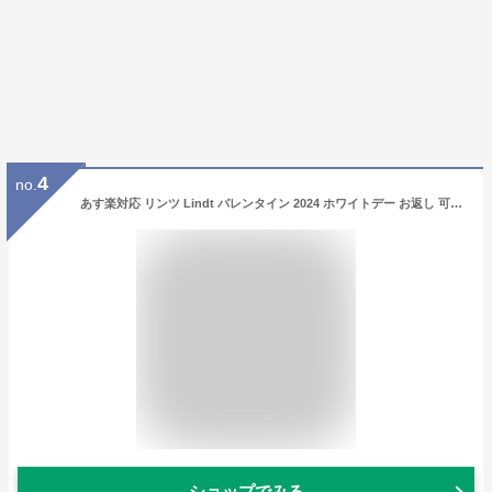
4
no.
あす楽対応 リンツ Lindt バレンタイン 2024 ホワイトデー お返し 可愛い おしゃれ お菓子 リンドール 個包装 ギフトチョコレート スイーツ 高級 退職 結婚式 二次会 子供 卒園 卒業 個包装 ばらまき 景品 販促 お配り ほんの気持ち
ショップでみる