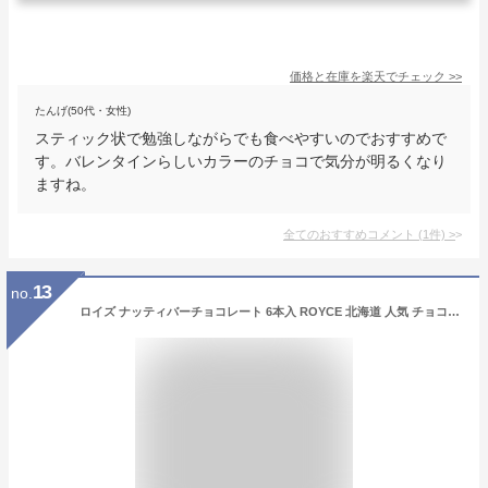
価格と在庫を
楽天
でチェック
>>
たんげ(50代・女性)
スティック状で勉強しながらでも食べやすいのでおすすめで
す。バレンタインらしいカラーのチョコで気分が明るくなり
ますね。
全てのおすすめコメント
(
1
件)
>
13
no.
ロイズ ナッティバーチョコレート 6本入 ROYCE 北海道 人気 チョコ ナッツ アーモンド カシュー ペカン マカダミア クッキー クランチ バーチョコ お土産 プレゼント / チョコレート クリスマス