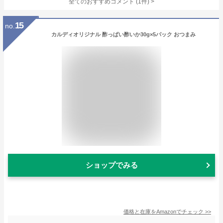
全てのおすすめコメント
(
1
件)
>
15
no.
カルディオリジナル 酢っぱい酢いか30g×5パック おつまみ
ショップでみる
価格と在庫を
Amazon
でチェック
>>