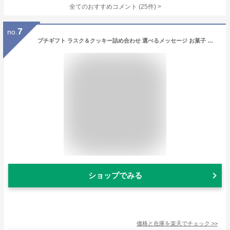
全てのおすすめコメント
(
25
件)
>
7
no.
プチギフト ラスク＆クッキー詰め合わせ 選べるメッセージ お菓子 個包装 退職 可愛い おしゃれ 挨拶 お返し ばらまき 大量 記念品 産休 卒園 卒業 卒団 入社 来店 祝い ヘクセン ガトーフェスタハラダ デパ地下 結婚式 プレゼント チョコ ホワイトデー 300円 500円以下
ショップでみる
価格と在庫を
楽天
でチェック
>>