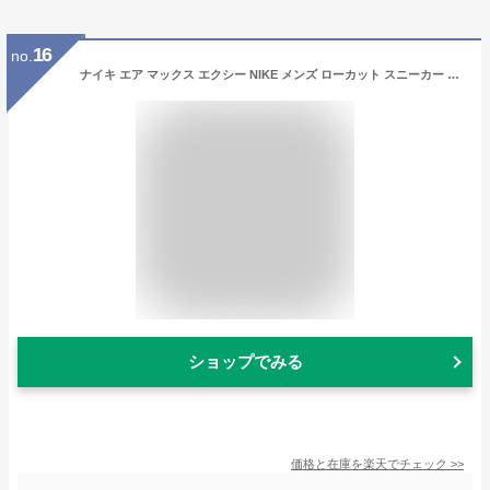
16
no.
ナイキ エア マックス エクシー NIKE メンズ ローカット スニーカー AirMax エアマックス スウェード メッシュ素材 通気性 耐久性 キャラメル 24cm-32cm IO9111-799 HO25
ショップでみる
価格と在庫を
楽天
でチェック
>>