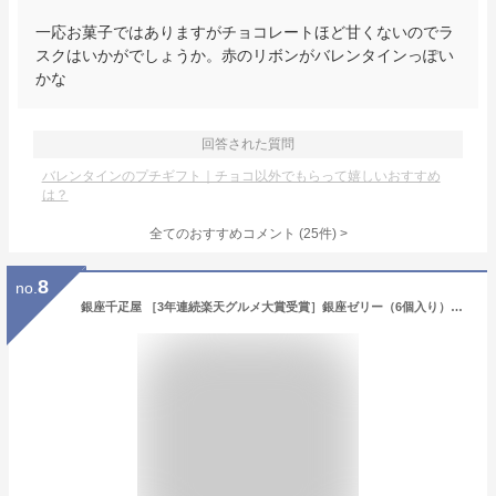
一応お菓子ではありますがチョコレートほど甘くないのでラ
スクはいかがでしょうか。赤のリボンがバレンタインっぽい
かな
回答された質問
バレンタインのプチギフト｜チョコ以外でもらって嬉しいおすすめ
は？
全てのおすすめコメント
(
25
件)
>
8
no.
銀座千疋屋 ［3年連続楽天グルメ大賞受賞］銀座ゼリー（6個入り）［ポイント2倍］～ お中元 御中元 父の日 母の日 ゼリー ギフト 贈り物 フルーツ スイーツ プレゼント お菓子 内祝い 誕生日 お祝い 御礼 快気内祝 お見舞い 千疋屋 ～