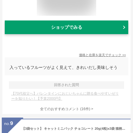
ショップでみる
価格と在庫を
楽天
でチェック
>>
入っているフルーツがよく見えて、きれいだし美味しそう
回答された質問
【70代祖父へ】バレンタインにおじいちゃんに贈る食べやすいゼリ
ーを知りたい！【予算2000円】
全てのおすすめコメント
(
16
件)
>
9
no.
【3袋セット】 キャットミニパック チョコレート 20g(4粒)x3袋 猫柄 パック カルディ絵柄はランダム 可愛い チョコ 小分け