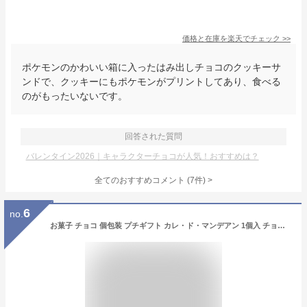
価格と在庫を
楽天
でチェック
>>
ポケモンのかわいい箱に入ったはみ出しチョコのクッキーサ
ンドで、クッキーにもポケモンがプリントしてあり、食べる
のがもったいないです。
回答された質問
バレンタイン2026｜キャラクターチョコが人気！おすすめは？
全てのおすすめコメント
(
7
件)
>
6
no.
お菓子 チョコ 個包装 プチギフト カレ・ド・マンデアン 1個入 チョコレート ナッツ フルーツ 最高峰チョコ使用 ショコラ スイーツ ギフト いちご 抹茶 かわいい 可愛い 猫 ねこ 映える 人気 お返し ハロウィン お菓子 子供 職場 転勤 大量 まとめ買い ( 即日発送・土日除く)