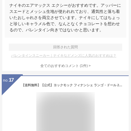
ナイキのエアマックス エクシーがおすすめです。アッパーに
スエードとメッシュ生地が使われれており、通気性と落ち着
いたおしゃれさを両立させています。ナイキにしてはちょっ
と珍しいキャラメル色で、なんとなくチョコレートを想わせ
るので、バレンタイン向きではないかと思います。
回答された質問
バレンタインスニーカー｜ナイキなどメンズに人気のおすすめは？
全てのおすすめコメント
(
1
件)
>
17
no.
【送料無料】【公式】ヨックモック フィナンシェ ランゴ・ドール 2種 6本入り（メール便対応） バレンタイン チョコレート 2026 プレゼント スイーツ フィナンシェ お試し 自宅用 メール便 1000円ぽっきり ポストイン お取り寄せ ギフト プチギフト クッキー