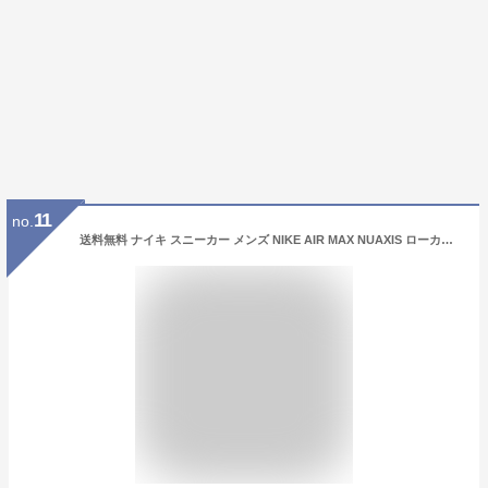
11
no.
送料無料 ナイキ スニーカー メンズ NIKE AIR MAX NUAXIS ローカット スポーツ カジュアルシューズ エアーマックス nike 男性用 大きいサイズ メンズスニーカー エアー クッション Max Air 運動靴 ブラック/レッド ブランド エアマックス ニュアクシス くつ/FD4329-010