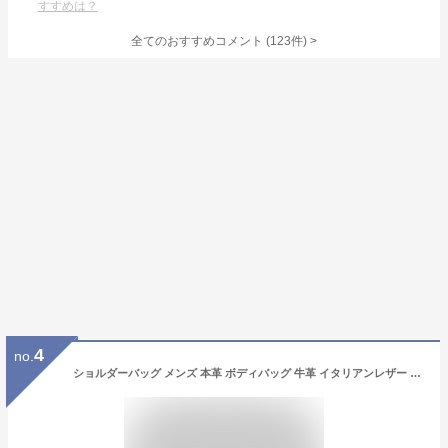
すすめは？
全てのおすすめコメント
(
123
件)
>
4
no.
ショルダーバッグ メンズ 本革 ボディバッグ 牛革 イタリアンレザー L字ファスナー 2WAY レザー 小さめ コンパクト ショルダーバック バッグ 横型 斜めがけバッグ 斜めがけ ミニショルダーバッグ DomTeporna Italy ブランド シンプル 送料無料