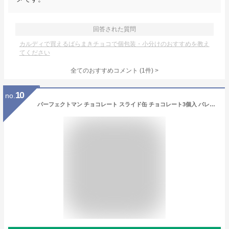
回答された質問
カルディで買えるばらまきチョコで個包装・小分けのおすすめを教え
てください
全てのおすすめコメント
(
1
件)
>
10
no.
パーフェクトマン チョコレート スライド缶 チョコレート3個入 バレンタイン 筋肉 マッチョ 缶入り ミルクチョコ ギフト おもしろチョコ [ Pompatieオリジナルカード付き ]