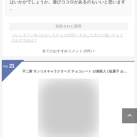
はいかがでしょうか。遊びココロがあるのもいいと思います
。
回答された質問
バレンタイン向けおもしろチョコ2026｜ネタになるウケ狙いチョコ
のおすすめは？
全てのおすすめコメント
(
3
件)
>
21
no.
不二家 サンリオキャラクターズ チョコレート 12個装入 { 駄菓子 お菓子 サンリオ ペロペロチョコ チョコ チョコレート かわいい キティ シナモロール }{ おかし おやつ 子供会 景品 人気 子供 保育園 幼稚園 イベント くじ引き }