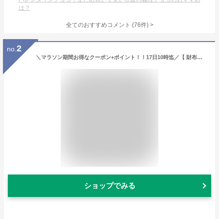
は？
全てのおすすめコメント
(
76
件)
>
2
no.
＼マラソン期間お得なクーポン+ポイント！！17日10時迄／【 財布を開かず小銭が出せる】《ランキング1位受賞！》スリム ブライドルレザー 二つ折り財布 メンズ 本革 GRACIA グラシア 大容量 BOX型小銭入れ 二つ折り 財布 プレゼント 人気 新生活 革 サイフ ギフト 送料無料
ショップでみる