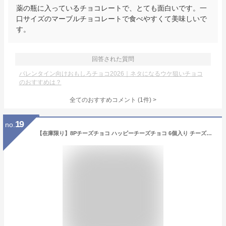
薬の瓶に入っているチョコレートで、とても面白いです。一
口サイズのマーブルチョコレートで食べやすくて美味しいで
す。
回答された質問
バレンタイン向けおもしろチョコ2026｜ネタになるウケ狙いチョコ
のおすすめは？
全てのおすすめコメント
(
1
件)
>
19
no.
【在庫限り】8Pチーズチョコ ハッピーチーズチョコ 6個入り チーズの箱入り プチギフト お菓子 幸せを願うチョコ ありがとう お礼 退職 バレンタイン 義理チョコ おもしろチョコ パロディチョコ 面白チョコ オモシロ 笑えるチョコ ばらまき バレンタインデー