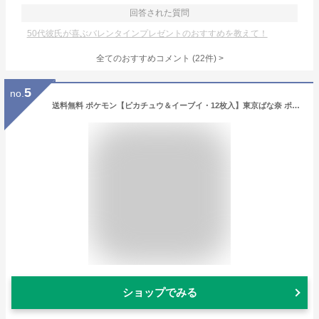
回答された質問
50代彼氏が喜ぶバレンタインプレゼントのおすすめを教えて！
全てのおすすめコメント
(
22
件)
>
5
no.
送料無料 ポケモン【ピカチュウ＆イーブイ・12枚入】東京ばな奈 ポケモン「はみ出しチョコのクッキーサンド」12枚入 定番 東京土産 手土産 お供え物 お菓子 銘菓 東京ばなな※パッケージはランダムでございます。
ショップでみる