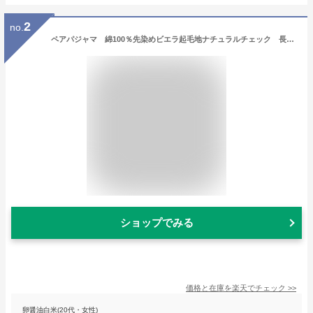
2
no.
ペアパジャマ 綿100％先染めビエラ起毛地ナチュラルチェック 長袖 秋冬向き プレゼント メンズ レディース お揃い カップル 送料無料 ブライダル ギフト 結婚祝い【Sサイズ】【LLサイズ】
ショップでみる
価格と在庫を
楽天
でチェック
>>
卵醤油白米(20代・女性)