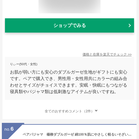
ショップでみる
価格と在庫を
楽天
でチェック
>>
りぃー(50代・女性)
お肌が弱い方にも安心のダブルガーゼ生地がギフトにも安心
です。ペアで購入でき、男性用・女性用共にカラーの組み合
わせとサイズがチョイスできます。安眠・快眠にもつながる
寝具類やパジャマ類は低刺激なアイテムが良いですね。
全てのおすすめコメント（2件）
6
no.
ペアパジャマ 楊柳ダブルガーゼ 綿100％肌にやさしく軽るいそざいです。長袖 初夏・初秋向き カップル ナイトウェア ルームウェア 父の日 母の日ギフト プレゼント メンズ レディース 無料ラッピング 送料無料 2重ガーゼ ブライダルギフト 結婚祝い