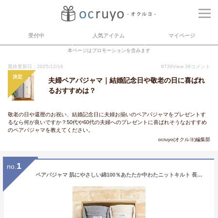
受付中
人気アイテム
マイページ
本ページはプロモーションを含みます
最終更新日：2025/12/16
8739
View
39
コメント
決定
夫婦ペアパジャマ｜結婚記念日や敬老の日に喜ばれ
るおすすめは？
敬老の日や還暦のお祝い、結婚記念日に夫婦お揃いのペアパジャマをプレゼントす
るなら何が良いですか？50代や60代の夫婦へのプレゼントに喜ばれそうなおすすめ
のペアパジャマを教えてください。
ocruyo(オクルヨ)編集部
1
no.
ペアパジャマ 肌にやさしい綿100％あたたか中わたニットキルト 長袖 冬向き【メンズパジャマ】【レディースパジャマ】【カップル】【ギフト・プレゼント】【結婚祝い】【ルームウェア】【クリスマスギフト】