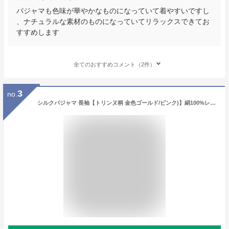
パジャマも色味が華やかなものになっていて着やすいですし
、ナチュラルな素材のものになっていてリラックスできてお
すすめします
全てのおすすめコメント（2件）
3
no.
シルクパジャマ 長袖【トリンヌ柄 金色ゴールド/ピンク)】絹100%レディース2着買ってペアにll【送料無料】母の日 敬老の日 プレゼント ギフト【smtb-KD】【楽ギフ_包装選択】あす楽対応【RCP】