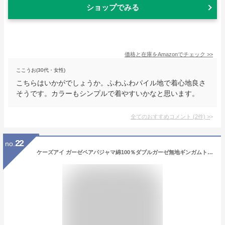
ショップでみる
価格と在庫を
Amazon
でチェック
>>
ここうお(30代・女性)
こちらはいかがでしょうか。ふわふわパイル地で着心地良さ
そうです。カラーもシンプルで着やすいかなと思います。
全てのおすすめコメント
(
2
件)
>
22
no.
ケーズアイ ガーゼペアパジャマ綿100％ダブルガーゼ無地ギンガムトリミング シャツパジャマ 長袖・長ズボン 春夏秋向き素材