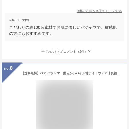
価格と在庫を
楽天
でチェック
>>
s.i(40代・女性)
こだわりの綿100％素材でお肌に優しいパジャマで、敏感肌
の方にもおすすめです。
全てのおすすめコメント（2件）
8
no.
【送料無料】ペア パジャマ 柔らかいパイル地ナイトウェア【長袖・長ズボン】【春・初秋向き商品】【プレゼント】【ブライダルギフト】【レディースパジャマ】【 メンズパジャマ】【おそろい】【結婚祝い】【カップル】