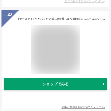
全てのおすすめコメント
(
1
件)
>
20
no.
[ケーズアイ] ペアパジャマ 綿100％滑らかな肌触りのスムースニットねこ柄 【メンズ１枚+レディース１枚のセット】 (紳士LLグレー1枚+婦人Mアイボリー１枚のセット)
ショップでみる
価格と在庫を
Amazon
でチェック
>>