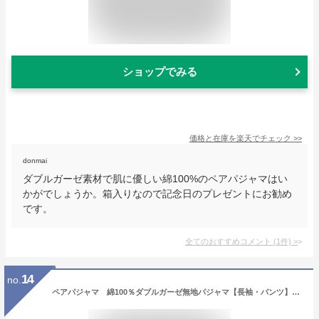
ショップでみる
価格と在庫を
楽天
でチェック
>>
donmai
ダブルガーゼ素材で肌に優しい綿100%のペアパジャマはい
かがでしょうか。箱入りなので記念日のプレゼントにお勧め
です。
全てのおすすめコメント
(
1
件)
>
14
no.
ペアパジャマ 綿100％ダブルガーゼ無地パジャマ【長袖・パンツ】【春・初秋向き商品】【ギフトパジャマ】【父の日 母の日ギフト】【ギフト】【プレゼント】【メンズ・レディース】