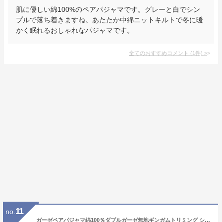
肌に優しい綿100%のペアパジャマです。グレーと白でシン
プルで落ち着きますね。あたたか中綿ニットキルトで冬に暖
かく眠れるおしゃれなパジャマです。
全てのおすすめコメント
(
1
件)
>
11
no.
ガーゼペアパジャマ綿100％ダブルガーゼ無地ギンガムトリミング シャツパジャマ【長袖・長ズボン】【春・初秋向き商品】【ギフトパジャマ】【父の日 母の日】【ギフト】【プレゼント】【メンズ・レディース】