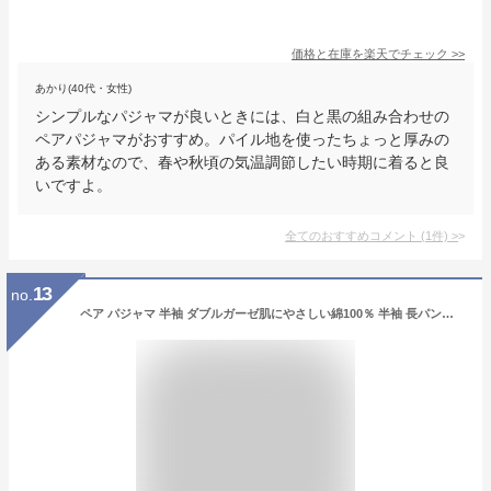
価格と在庫を
楽天
でチェック
>>
あかり(40代・女性)
シンプルなパジャマが良いときには、白と黒の組み合わせの
ペアパジャマがおすすめ。パイル地を使ったちょっと厚みの
ある素材なので、春や秋頃の気温調節したい時期に着ると良
いですよ。
全てのおすすめコメント
(
1
件)
>
13
no.
ペア パジャマ 半袖 ダブルガーゼ肌にやさしい綿100％ 半袖 長パンツ ギフトパジャマ 父の日 母の日 プレゼント メンズ レディース ルームウェア 結婚祝い