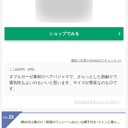
ショップでみる
価格と在庫を
Amazon
でチェック
>>
ここあ(50代・女性)
ダブルガーゼ素材のペアパジャマで、さらっとした肌触りで
通気性もよいのもいいと思います。サイズが豊富なのも◎で
す。
全てのおすすめコメント
(
1
件)
>
23
no.
締め付け感ゼロ！映画のワンシーンみたいな帽子付き♪ストンと着られる 2重ガーゼ モダンストライプ 長袖メンズ・レディース兼用スリーパー *思いやり縫い代*【あす楽対応】