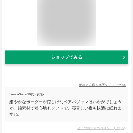
ショップでみる
価格と在庫を
楽天
でチェック
>>
LemonSoda(50代・女性)
細やかなボーダーが涼しげなペアパジャマはいかがでしょう
か。綿素材で着心地もソフトで、寝苦しい夜も快適に眠れま
すね。
全てのおすすめコメント
(
1
件)
>