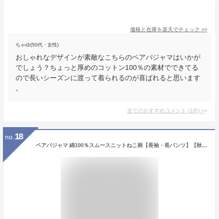
価格と在庫を
楽天
でチェック
>>
ちゃゆ(50代・女性)
おしゃれなデザインが素敵なこちらのペアパジャマはいかが
でしょう？ちょっと厚めのコットン100％の素材でできてる
ので長いシーズンに渡って着られるのが喜ばれると思います
。
全てのおすすめコメント
(
1
件)
>
18
no.
ペアパジャマ 綿100％スムースニットねこ柄【長袖・長パンツ】【秋春向き素材】着用しやすいニット素材です。【ギフト】【プレゼント】【メンズ・レディース】【送料無料】【ブライダルギフト】【結婚祝い】【父の日 母の日】