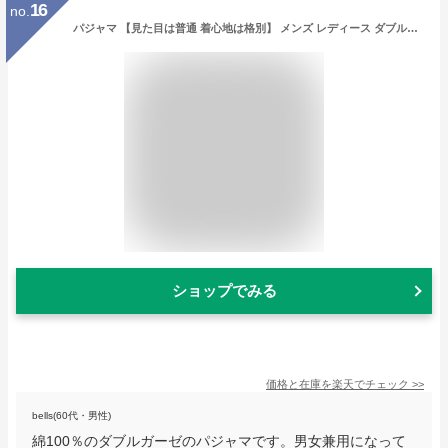
16
no.
パジャマ 【見た目は普通 着心地は格別】 メンズ レディース ダブルガーゼ 男女兼用 長袖 前開き 綿100％ 春 夏 秋 日本製 ペア 母の日プレゼント ギフト 大きいサイズ対応 【S LL 3L 4L 5L オーダーメイド】快適 部屋着 ルームウェア 入院にも お揃い 結婚祝い 出産祝い
ショップでみる
価格と在庫を
楽天
でチェック
>>
bells(60代・男性)
綿100％のダブルガーゼのパジャマです。男女兼用になって