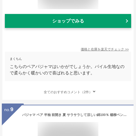
ショップでみる
価格と在庫を
楽天
でチェック
>>
まくちん
こちらのペアパジャマはいかがでしょうか。パイル生地なの
で柔らかく暖かいので喜ばれると思います。
全てのおすすめコメント（2件）
9
no.
パジャマ ペア 半袖 前開き 夏 サラサラして涼しい綿100％ 楊柳ペンシルボーダー ナイトウェア ルームウェア レディース メンズ 父の日 母の日 ギフト 結婚祝い 記念日