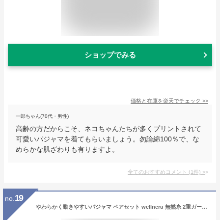
ショップでみる
価格と在庫を
楽天
でチェック
>>
一郎ちゃん(70代・男性)
高齢の方だからこそ、ネコちゃんたちが多くプリントされて
可愛いパジャマを着てもらいましょう。勿論綿100％で、な
めらかな肌ざわりも有りますよ。
全てのおすすめコメント
(
1
件)
>
19
no.
やわらかく動きやすいパジャマ ペアセット wellneru 無撚糸 2重ガーゼ 快眠パジャマ ガーゼ M L LL 綿100％ コットン 日本製 春 夏 長袖 長ズボン ウェルネル 母の日 父の日 敬老の日 クリスマス ギフト 結婚 カップル 夫婦 プレゼント ペアルック お祝い 2023 あす楽対応