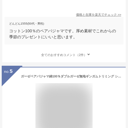
価格と在庫を
楽天
でチェック
>>
どんどん1555(50代・男性)
コットン100％のペアパジャマです。厚め素材でこれからの
季節のプレゼントにいいと思います。
全てのおすすめコメント（2件）
5
no.
ガーゼペアパジャマ綿100％ダブルガーゼ無地ギンガムトリミング シャツパジャマ【長袖・長ズボン】【春・初秋向き商品】【ギフトパジャマ】【父の日 母の日】【ギフト】【プレゼント】【メンズ・レディース】