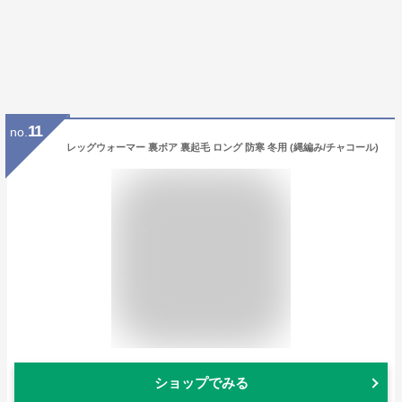
11
no.
レッグウォーマー 裏ボア 裏起毛 ロング 防寒 冬用 (縄編み/チャコール)
ショップでみる