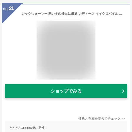
21
no.
レッグウォーマー 寒い冬の外出に最適 レディース マイクロパイル あったかレッグウォーマー 日本製 M／L あったか あったかい 薄手 防寒 冷え性 冷え症 冷え対策 冷えとり 保温 発熱繊維 発熱 足元あったか 薄くてあったかい 女性用 婦人 冬
ショップでみる
価格と在庫を
楽天
でチェック
>>
どんどん1555(50代・男性)