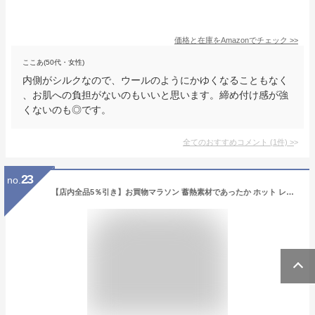
価格と在庫を
Amazon
でチェック
>>
ここあ(50代・女性)
内側がシルクなので、ウールのようにかゆくなることもなく
、お肌への負担がないのもいいと思います。締め付け感が強
くないのも◎です。
全てのおすすめコメント
(
1
件)
>
23
no.
【店内全品5％引き】お買物マラソン 蓄熱素材であったか ホット レッグウォーマー ミリタリー迷彩 冷え性 足元 足首 対策 ホットハグシリーズ 熱収集発熱素材 暖かい おしゃれ かわいい ダウン ぽかぽか 裏ボア 裏起毛 アームウォーマー CARESTAR