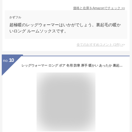
価格と在庫を
Amazon
でチェック
>>
かずフル
超極暖のレッグウォーマーはいかがでしょう。裏起毛の暖か
いロング ルームソックスです。
全てのおすすめコメント
(
1
件)
>
10
no.
レッグウォーマー ロング ボア 冬用 防寒 厚手 暖かい あったか 裏起毛 かわいい 保温 ロング丈 ゆったり 防寒対策 冬 冷え取り ルームウェア アウトドア レディース 無地 シンプル 縄編み もこもこ ふわふわ tu*y1*1