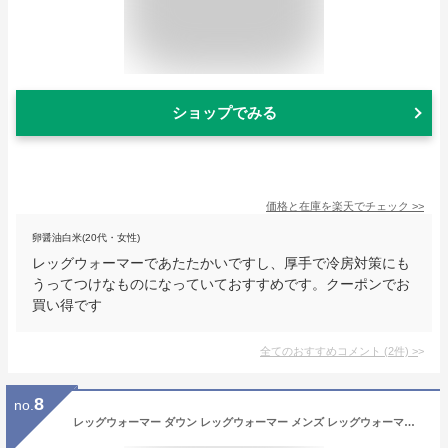
ショップでみる
価格と在庫を
楽天
でチェック
>>
卵醤油白米(20代・女性)
レッグウォーマーであたたかいですし、厚手で冷房対策にも
うってつけなものになっていておすすめです。クーポンでお
買い得です
全てのおすすめコメント
(
2
件)
>
8
no.
レッグウォーマー ダウン レッグウォーマー メンズ レッグウォーマー ロング 羽毛 レッグウォーマー 冬用 足首ウォーマー レッグカバー 羽毛 レッグウォーマー 締め付けない レッグウォーマー レデイーズ 冬用 贈り物 敬老の日 プレゼント 孫 敬老の日 ギフト