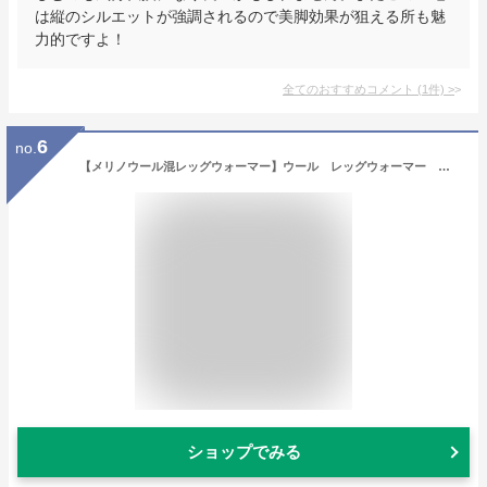
は縦のシルエットが強調されるので美脚効果が狙える所も魅
力的ですよ！
全てのおすすめコメント
(
1
件)
>
6
no.
【メリノウール混レッグウォーマー】ウール レッグウォーマー 敏感肌 日本製 アトピー 冷え取り 冷え対策 秋 冬 春 冷房対策 肌触り
ショップでみる