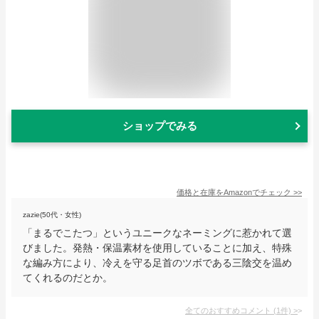
ショップでみる
価格と在庫を
Amazon
でチェック
>>
zazie(50代・女性)
「まるでこたつ」というユニークなネーミングに惹かれて選
びました。発熱・保温素材を使用していることに加え、特殊
な編み方により、冷えを守る足首のツボである三陰交を温め
てくれるのだとか。
全てのおすすめコメント
(
1
件)
>