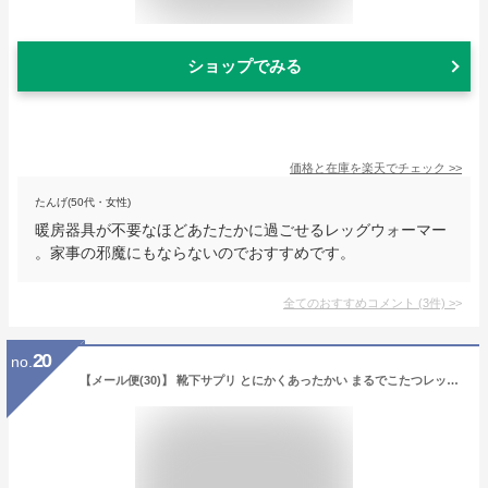
ショップでみる
価格と在庫を
楽天
でチェック
>>
たんげ(50代・女性)
暖房器具が不要なほどあたたかに過ごせるレッグウォーマー
。家事の邪魔にもならないのでおすすめです。
全てのおすすめコメント
(
3
件)
>
20
no.
【メール便(30)】 靴下サプリ とにかくあったかい まるでこたつレッグウォーマー レディース メンズ 冷え対策 発熱 日本製 ADIEU