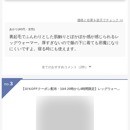
価格と在庫を
楽天
でチェック
>>
あかり(40代・女性)
裏起毛でふんわりとした肌触りとぽかぽか感が感じられるレ
ッグウォーマー。厚すぎないので服の下に着ても邪魔になり
にくいですよ。寝る時にも使えます。
全てのおすすめコメント（2件）
3
no.
【10％OFFクーポン配布・10/4 20時から4時間限定】レッグウォーマー 夏用 シルク ロング丈 レディース メンズ 52cm丈 男女兼用 日本製 シルク 絹 綿 足首 温活 しめつけない 裏地絹100％ シルク100％ 冷え対策 冷えとり 睡眠 おやすみ クーラー 母の日 ギフト