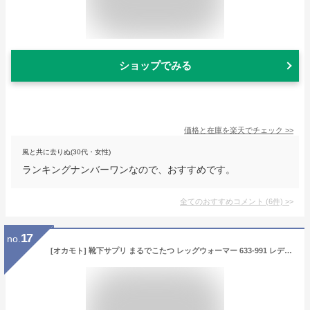
ショップでみる
価格と在庫を
楽天
でチェック
>>
風と共に去りぬ(30代・女性)
ランキングナンバーワンなので、おすすめです。
全てのおすすめコメント
(
6
件)
>
17
no.
[オカモト] 靴下サプリ まるでこたつ レッグウォーマー 633-991 レディース ブラック 日本 FREEサイズ (-)