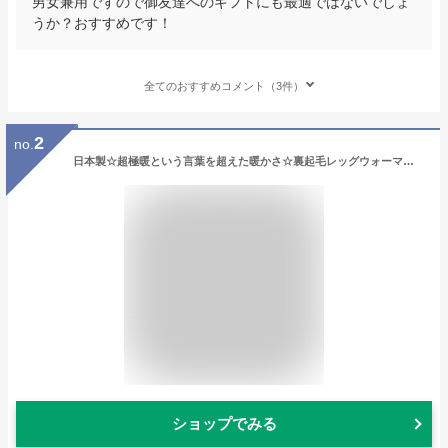
男女兼用ですので御友達へのギフトにも最適ではないでしょ
うか？おすすめです！
全てのおすすめコメント（3件）
2
no.
日本製☆超極暖という言葉を超えた暖かさ☆裏起毛レッグウォーマー 送料無料 レッグウォーマー 裏起毛 ロング ルームソックス レディース 極暖 ボア 靴下 冷え取り 暖かい 冬用 冷え対策靴下 厚手 ソックス 寝るとき 就寝用 プレゼント 母 親 ギフト 対策 冷え
ショップでみる