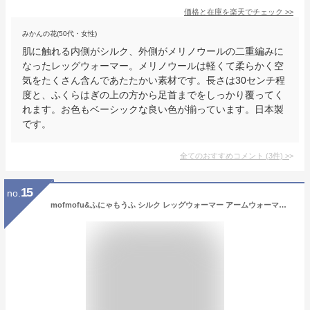
価格と在庫を
楽天
でチェック
>>
みかんの花(50代・女性)
肌に触れる内側がシルク、外側がメリノウールの二重編みに
なったレッグウォーマー。メリノウールは軽くて柔らかく空
気をたくさん含んであたたかい素材です。長さは30センチ程
度と、ふくらはぎの上の方から足首までをしっかり覆ってく
れます。お色もベーシックな良い色が揃っています。日本製
です。
全てのおすすめコメント
(
3
件)
>
15
no.
mofmofu&ふにゃもうふ シルク レッグウォーマー アームウォーマー ロング レディース メンズ 睡眠 おやすみ 薄手 締め付けない 温める 秋冬 冬用 日本製 ゆったり サポーター あったかい ふくらはぎ おしゃれ かわいい 妊婦 寝る用 裏地 絹100％ シルク100％ こむら返り