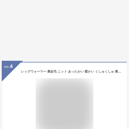
4
no.
レッグウォーマー 裏起毛 ニット あったかい 暖かい くしゅくしゅ 裏ボア ぽかぽか もこもこ 起毛 裏起毛 ロング ロング丈 ミディアム丈 美脚 かわいい おしゃれ 冷え性 冷え取り 防寒 防寒対策 寒さ対策 足元 足首 秋 秋用 冬 冬用 *1