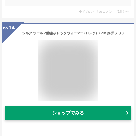
全てのおすすめコメント
(
1
件)
>
14
no.
シルク ウール 2重編み レッグウォーマー (ロング) 30cm 厚手 メリノウール 日本製 レディース シルク silk ウール 保温 足首 千代治 自社生産【ネコポス送料無料】ウール100% 足首ウォーマー 防寒 サポーター おしゃれ かわいい 冷え性
ショップでみる