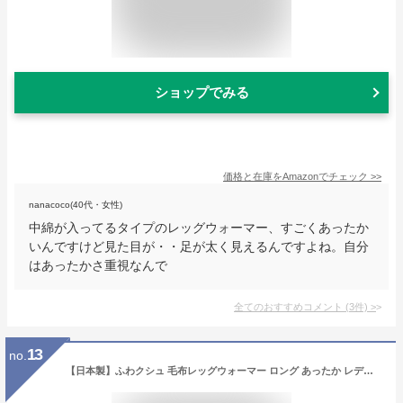
ショップでみる
価格と在庫を
Amazon
でチェック
>>
nanacoco(40代・女性)
中綿が入ってるタイプのレッグウォーマー、すごくあったか
いんですけど見た目が・・足が太く見えるんですよね。自分
はあったかさ重視なんで
全てのおすすめコメント
(
3
件)
>
13
no.
【日本製】ふわクシュ 毛布レッグウォーマー ロング あったか レディース ベビーピンク/コスモス/キャメル/オレンジ/クリーム/ライム/エメラルドグリーン/パウダーブルー/ラベンダー/ブラック フリーサイズ （メール便不可）／21AW