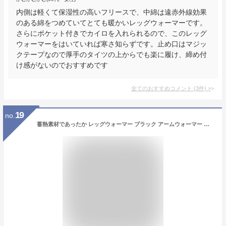
内側は軽くて保湿性の高いフリースで、中綿は遠赤外線効果
のある綿をつめていてとても暖かいレッグウォーマーです。
さらにポケット付きでカイロを入れられるので、このレッグ
ウォーマーをはいていれば寒さ知らずです。止め口はマジッ
クテープなので厚手のタイツの上からでも楽に履け、締め付
け感がないのでおすすめです
全てのおすすめコメント
(
3
件)
>
19
no.
蓄熱素材であったか レッグウォーマー ブラック アームウォーマー ホットハグシリーズ 蓄熱 熱吸収 ヒート 冷え性 足元 対策 暖かい ダウン おしゃれ デザイン アウトドア キャンプ CARESTAR