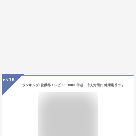
16
no.
ランキング1位獲得！レビュー10000件超！冷え対策に 健康足首ウォーマー レッグウォーマー シルク 足首ウォーマー あったか 足首 温め グッズ 冷えとり 睡眠 防寒 ショート シルク 日本製 山忠 温むすび おんむすび