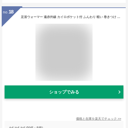
18
no.
足首ウォーマー 遠赤外線 カイロポケット付 ふんわり 軽い 巻きつけ ぬくぬく 温め じんわり 温もり 快眠 調整 簡単 自分サイズ 楽々 左右セット 男女兼用 Tetote
ショップでみる
価格と在庫を
楽天
でチェック
>>
かむかむかむ(50代・女性)