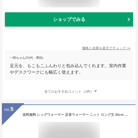
ショップでみる
価格と在庫を
楽天
でチェック
>>
一郎ちゃん(70代・男性)
足元を、もこもこふんわりと包み込んでくれます。室内作業
やデスクワークにも幅広く使えます。
全てのおすすめコメント（2件）
5
no.
送料無料 レッグウォーマー 足首ウォーマー ニット ロング丈 65cm レディース 靴下 ソックス ニーハイ 秋冬 防寒 暖かい 冷え対策 冷え性 冷え取り 保温 あったか 厚手 ぽかぽか ケーブル編み リブ くしゅくしゅ ルーズ サイハイ 太もも丈 膝