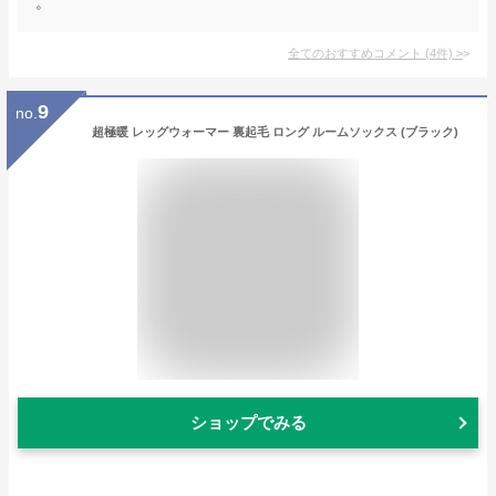
。
全てのおすすめコメント
(
4
件)
>
9
no.
超極暖 レッグウォーマー 裏起毛 ロング ルームソックス (ブラック)
ショップでみる