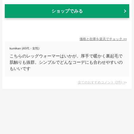
ショップでみる
価格と在庫を
楽天
でチェック
>>
kumikan (40代・女性)
こちらのレッグウォーマーはいかが。厚手で暖かく裏起毛で
肌触りも抜群。シンプルでどんなコーデにも合わせやすいの
もいいです
全てのおすすめコメント
(
2
件)
>