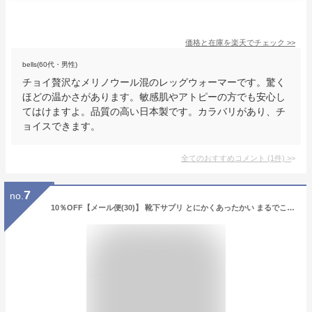
価格と在庫を
楽天
でチェック
>>
bells(60代・男性)
チョイ贅沢なメリノウール混のレッグウォーマーです。驚く
ほどの温かさがあります。敏感肌やアトピーの方でも安心し
てはけますよ。品質の高い日本製です。カラバリがあり、チ
ョイスできます。
全てのおすすめコメント
(
1
件)
>
7
no.
10％OFF【メール便(30)】 靴下サプリ とにかくあったかい まるでこたつレッグウォーマー レディース メンズ 冷え対策 発熱 冷え取り靴下 あったか 冷え 冬 暖かい あったかグッズ 冷房対策 防寒 ひえとり 冷えとり ギフト プレゼント 厚手 ウール 全8色