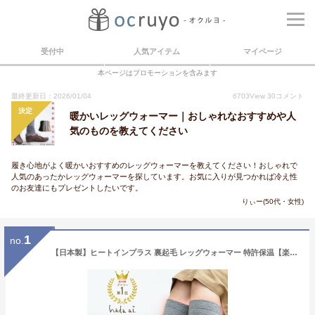
受付中
人気アイテム
マイページ
本ページはプロモーションを含みます
最終更新日：2026/01/04
6703
View
30
コメント
決定
暖かいレッグウォーマー｜おしゃれなおすすめや人
気のものを教えてください
履き心地がよく暖かいおすすめのレッグウォーマーを教えてください！おしゃれで
人気のあったかレッグウォーマーを探しています。お気に入りが見つかれば冷え性
のお友達にもプレゼントしたいです。
りぃー(50代・女性)
1
no.
【日本製】ヒートインプラス 裏起毛 レッグウォーマー 特許保温【楽天1位】/ ぽかぽか あったか 冷え性対策 保温 暖かい メンズ レディース 冷え取り 温活 ふわふわ よく伸びる