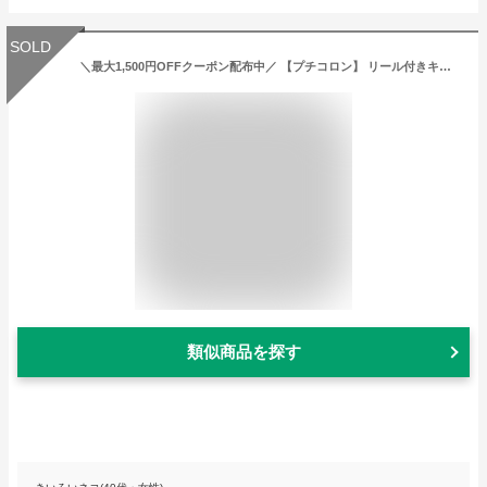
SOLD
＼最大1,500円OFFクーポン配布中／ 【プチコロン】 リール付きキーマスコット 【ハリネズミ ナマケモノ グッズ 雑貨 ぬいぐるみ 鍵 キーケース リール かわいい プレゼント クリスマス ギフト】
類似商品を探す