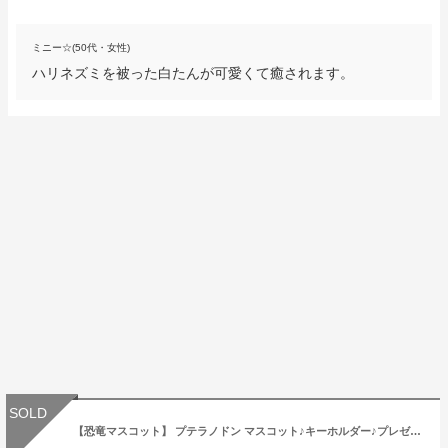
ミニー☆(50代・女性)
ハリネズミを被った白たんが可愛くて癒されます。
SOLD
【恐竜マスコット】 プテラノドン マスコット♪キーホルダー♪プレゼント♪かわいい♪インテリア♪ぬいぐるみ♪ドライブ♪ベビーカー♪キッズ♪子供♪