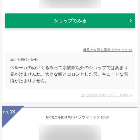
ショップでみる
価格と在庫を
楽天
でチェック
>>
あかり(40代・女性)
ベルーガのぬいぐるみって水族館以外のショップではあまり
見かけませんね。大きな頭とコロンとした形、キュートな表
情がたまりません。
全てのおすすめコメント
(
1
件)
>
13
no.
NICI(ニキ)BB WF27 ゾウ イートン 10cm