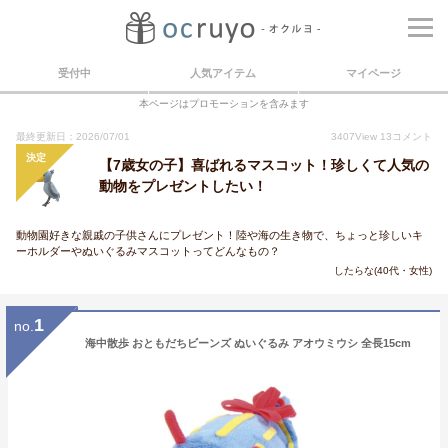
受付中
人気アイテム
マイページ
本ページはプロモーションを含みます
最終更新日：2026/07/01
3407
View
13
コメント
決定
【7歳女の子】喜ばれるマスコット！珍しくて人気の
動物をプレゼントしたい！
動物園好きな親戚の子供さんにプレゼント！陸や海の生き物で、ちょっと珍しいキ
ーホルダーやぬいぐるみマスコットってどんなもの？
したらな(40代・女性)
1
no.
海中散歩 おともだちビーンズ ぬいぐるみ アオウミウシ 全長15cm