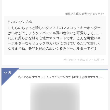
価格と在庫を
楽天
でチェック
>>
ぺこぽこ(40代・女性)
こちらのちょっと珍しいクマノミのマスコットキーホルダー
はいかがでしょうか？パステル調の色合いが可愛らしく、ふ
わふわ柔らかな触り心地のマスコットです。こんな可愛いキ
ーホルダーならリュックやカバンにつけているだけで嬉しく
なりますね。是非お勧めのぬいぐるみキーホルダーです！
全てのおすすめコメント
(
1
件)
>
5
no.
ぬいぐるみ マスコット チョウチンアンコウ【4695】お友達マスコット 海中散歩 水族館 魚 キーチェーンマスコット キーホルダー ミニ図鑑付き内藤デザイン【定形外郵便発送】