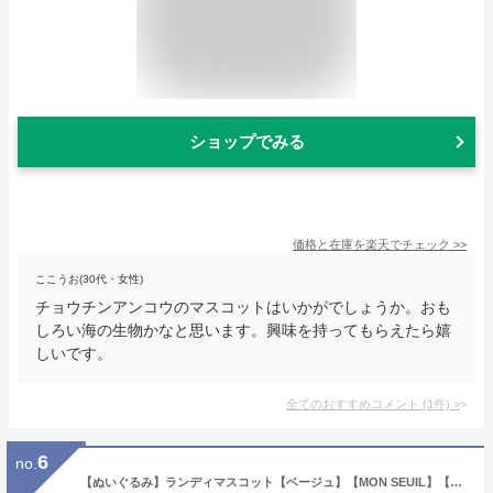
ショップでみる
価格と在庫を
楽天
でチェック
>>
ここうお(30代・女性)
チョウチンアンコウのマスコットはいかがでしょうか。おも
しろい海の生物かなと思います。興味を持ってもらえたら嬉
しいです。
全てのおすすめコメント
(
1
件)
>
6
no.
【ぬいぐるみ】ランディマスコット【ベージュ】【MON SEUIL】【ランディ】【ソフトトイ】【ハリネズミ】【はりねずみ】【針鼠】【動物】【おもちゃ】【キーホルダー】【かわいい】