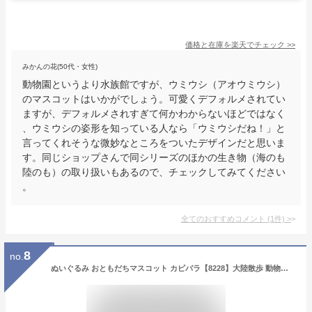
価格と在庫を
楽天
でチェック
>>
みかんの花(50代・女性)
動物園というより水族館ですが、ウミウシ（アオウミウシ）
のマスコットはいかがでしょう。可愛くデフォルメされてい
ますが、デフォルメされすぎて何かわからないほどではなく
、ウミウシの姿形を知っている人なら「ウミウシだね！」と
言ってくれそうな微妙なところをついたデザインだと思いま
す。同じショップさんで同シリーズのほかの生き物（海のも
陸のも）の取り扱いもあるので、チェックしてみてください
。
全てのおすすめコメント
(
1
件)
>
8
no.
ぬいぐるみ おともだちマスコット カピバラ【8228】大陸散歩 動物園 アニマル キーホルダー内藤デザイン【定形外郵便発送】