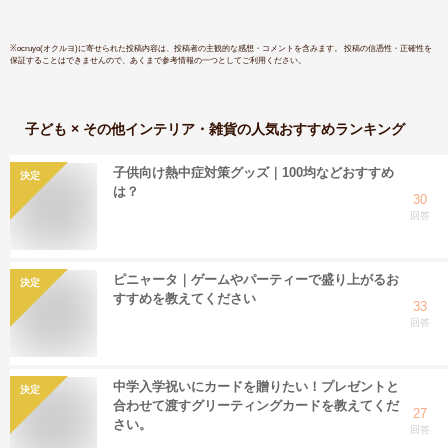
※
ocruyo(オクルヨ)
に寄せられた投稿内容は、投稿者の主観的な感想・コメントを含みます。 投稿の信憑性・正確性を
保証することはできませんので、あくまで参考情報の一つとしてご利用ください。
子ども × その他インテリア・雑貨
の人気おすすめランキング
子供向け熱中症対策グッズ｜100均などおすすめ
決定
は？
30
回答
ピニャータ｜ゲームやパーティーで盛り上がるお
決定
すすめを教えてください
33
回答
中学入学祝いにカードを贈りたい！プレゼントと
決定
合わせて渡すグリーティングカードを教えてくだ
27
さい。
回答