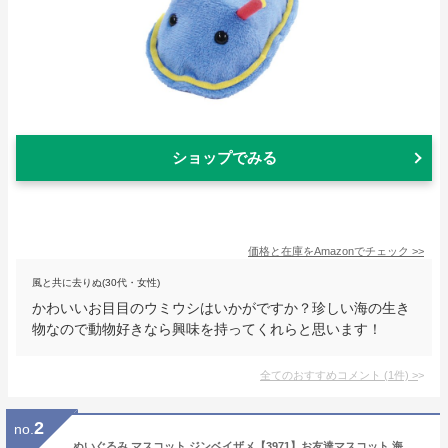
ショップでみる
価格と在庫を
Amazon
でチェック
>>
風と共に去りぬ(30代・女性)
かわいいお目目のウミウシはいかがですか？珍しい海の生き
物なので動物好きなら興味を持ってくれらと思います！
全てのおすすめコメント
(
1
件)
>
2
no.
ぬいぐるみ マスコット ジンベイザメ【3971】お友達マスコット 海中散歩 水族館 魚 キーチェーンマスコット キーホルダー ミニ図鑑付き内藤デザイン【定形外郵便発送】