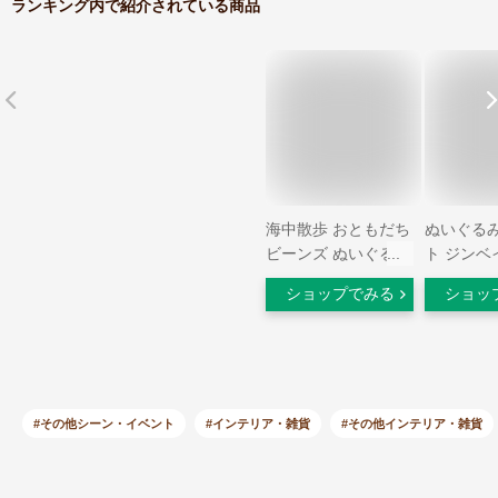
ランキング内で紹介されている商品
海中散歩 おともだち
ぬいぐるみ
ビーンズ ぬいぐるみ
ト ジンベ
アオウミウシ 全長
【3971
ショップでみる
ショッ
15cm
コット 海
族館 魚 
ンマスコッ
ルダー ミ
内藤デザ
外郵便発
#その他シーン・イベント
#インテリア・雑貨
#その他インテリア・雑貨