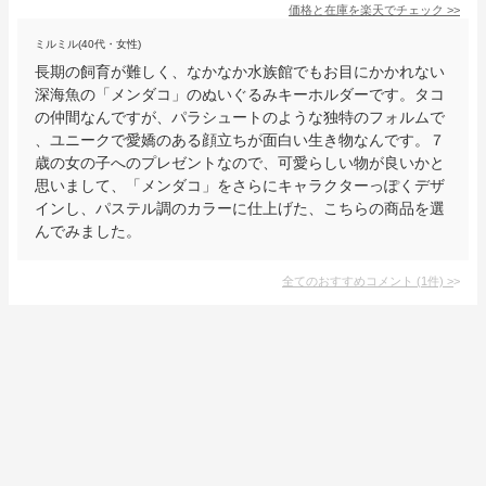
価格と在庫を
楽天
でチェック
>>
ミルミル(40代・女性)
長期の飼育が難しく、なかなか水族館でもお目にかかれない
深海魚の「メンダコ」のぬいぐるみキーホルダーです。タコ
の仲間なんですが、パラシュートのような独特のフォルムで
、ユニークで愛嬌のある顔立ちが面白い生き物なんです。７
歳の女の子へのプレゼントなので、可愛らしい物が良いかと
思いまして、「メンダコ」をさらにキャラクターっぽくデザ
インし、パステル調のカラーに仕上げた、こちらの商品を選
んでみました。
全てのおすすめコメント
(
1
件)
>