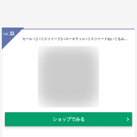
11
no.
セール！[ハリスツイード]ハローキティ×ハリスツイードぬいぐるみバッグチャーム【BRITISH GREEN】[ぬいぐるみ レディース プレゼント 彼女 サンリオ キティちゃん 英国製ハリスツイード HarrisTweed Hellowkitty KITTY キーホルダー] グレンフィールド 秋冬セール対象
ショップでみる