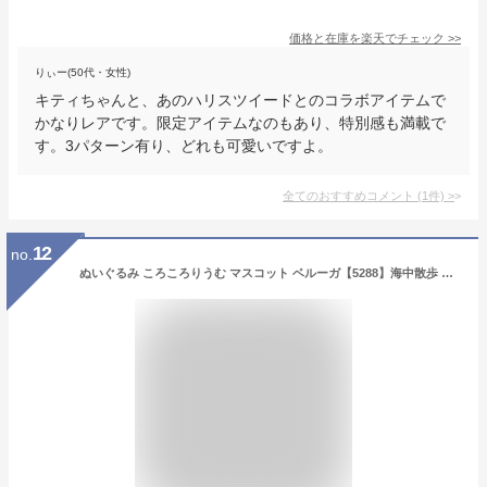
価格と在庫を
楽天
でチェック
>>
りぃー(50代・女性)
キティちゃんと、あのハリスツイードとのコラボアイテムで
かなりレアです。限定アイテムなのもあり、特別感も満載で
す。3パターン有り、どれも可愛いですよ。
全てのおすすめコメント
(
1
件)
>
12
no.
ぬいぐるみ ころころりうむ マスコット ベルーガ【5288】海中散歩 水族館 魚 キーチェーンマスコット キーホルダー 内藤デザイン【定形外郵便発送】