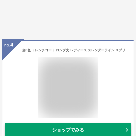
4
no.
全8色 トレンチコート ロング丈 レディース スレンダーライン スプリングコート 春秋アウター トップス 春アウター 細身 裏チェック ママの日 プレゼント 入学式 卒業式 通勤 通学 入園式
ショップでみる