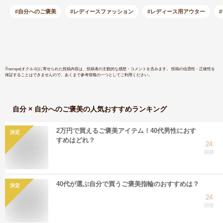
小さいサイズ スプリ
春 大きい
ングコート コート
さいサイ
#自分へのご褒美
#レディースファッション
#レディース用アウター
アウター 入学式 卒
業式 上品 通勤 結婚
式 ギフト プレゼン
ト 5F (08000084r)
※
ocruyo(オクルヨ)
に寄せられた投稿内容は、投稿者の主観的な感想・コメントを含みます。 投稿の信憑性・正確性を
保証することはできませんので、あくまで参考情報の一つとしてご利用ください。
自分 × 自分へのご褒美
の人気おすすめランキング
2万円で買えるご褒美アイテム！40代男性におす
決定
すめはどれ？
24
回答
40代が選ぶ自分で買うご褒美指輪のおすすめは？
決定
24
回答