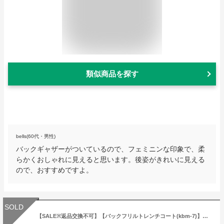
類似商品を探す
bells(60代・男性)
バックギャザーがついているので、フェミニンな印象で、柔
らかくおしゃれに見えると思います。後姿がきれいに見える
ので、おすすめですよ。
SOLD
【SALE※返品交換不可】【バックフリルトレンチコート(kbm-7)】カーキ ベージュ フーディー フード トップ かわいい 春夏 アウター スプリングコート レディース ロング きれいめ Myu 13500 8980【メール便不可】