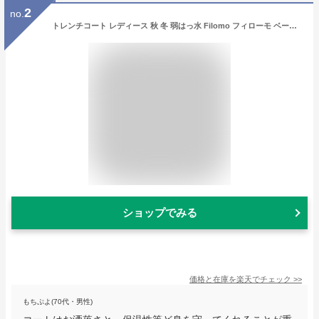
2
no.
トレンチコート レディース 秋 冬 弱はっ水 Filomo フィローモ ベージュ/キャメル/ネイビー/ブラック 7号/9号/11号/13号 ギフト 通勤 仕事 春 大きいサイズ 小さいサイズ
ショップでみる
価格と在庫を
楽天
でチェック
>>
もちぷよ(70代・男性)