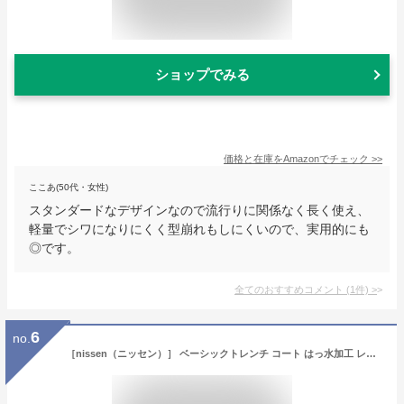
ショップでみる
価格と在庫を
Amazon
でチェック
>>
ここあ(50代・女性)
スタンダードなデザインなので流行りに関係なく長く使え、
軽量でシワになりにくく型崩れもしにくいので、実用的にも
◎です。
全てのおすすめコメント
(
1
件)
>
6
no.
［nissen（ニッセン）］ ベーシックトレンチ コート はっ水加工 レディース ベージュ M