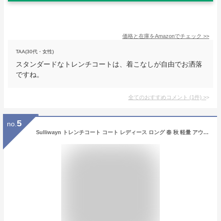
価格と在庫を
Amazon
でチェック
>>
TAA(30代・女性)
スタンダードなトレンチコートは、着こなしが自由でお洒落
ですね。
全てのおすすめコメント
(
1
件)
>
5
no.
Sulliwayn トレンチコート コート レディース ロング 春 秋 軽量 アウター aライン カジュアル 柔らかい スリム 着痩せ 定番 無地 ベーシックト おしゃれ 通勤 普段着 (L, カーキー)