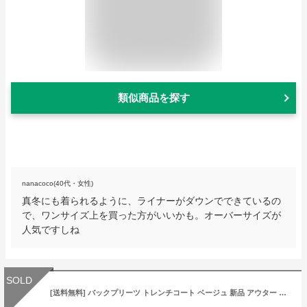
類似商品を探す
nanacoco(40代・女性)
真冬にも着られるように、ライナーがダウンでできているの
で、ワンサイズ上を買った方がいいかも。オーバーサイズが
人気ですしね
SOLD
[送料無料] バックプリーツ トレンチコート ベージュ 新品 アウター コート トレンチコート レディース ロング 無地 長袖 通勤 OL おしゃれ 春 秋 30代 40代 人気 2019 新作 韓国 コーデ