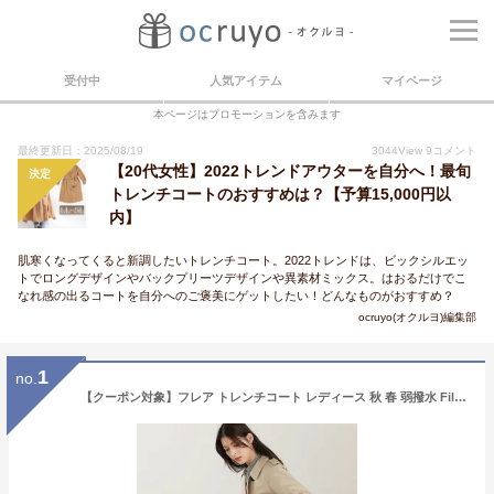
受付中
人気アイテム
マイページ
本ページはプロモーションを含みます
最終更新日：2025/08/19
3044
View
9
コメント
【20代女性】2022トレンドアウターを自分へ！最旬
決定
トレンチコートのおすすめは？【予算15,000円以
内】
肌寒くなってくると新調したいトレンチコート。2022トレンドは、ビックシルエッ
トでロングデザインやバックプリーツデザインや異素材ミックス。はおるだけでこ
なれ感の出るコートを自分へのご褒美にゲットしたい！どんなものがおすすめ？
ocruyo(オクルヨ)編集部
1
no.
【クーポン対象】フレア トレンチコート レディース 秋 春 弱撥水 Filomo 7号/9号/11号/13号 サイズ 薄手 膝丈 ライトアウター 大きいサイズ 小さいサイズ スプリングコート コート アウター 入学式 卒業式 上品 通勤 結婚式 ギフト プレゼント 5F (08000084r)