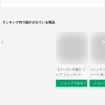
ランキング内で紹介されている商品
【クーポン対象】フ
トレンチコ
レア トレンチコート
ィース 秋
レディース 秋 春 弱
水 Filom
ショップでみる
ショッ
撥水 Filomo 7号/9
モ ベージ
号/11号/13号 サイズ
ル/ネイビ
薄手 膝丈 ライトア
ク 7号/9号
ウター 大きいサイズ
号 ギフト