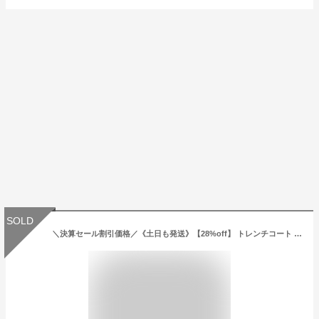
SOLD
＼決算セール割引価格／《土日も発送》【28%off】 トレンチコート レディース 撥水 冬 コート ダウン ライナー付き 入学式 ママスーツ スプリングコート 入園式 セレモニー ビジネス スーツ 卒園式 卒業式 取り外し 通勤 50代 母 フォーマル 春 ネイビー 40代 60代