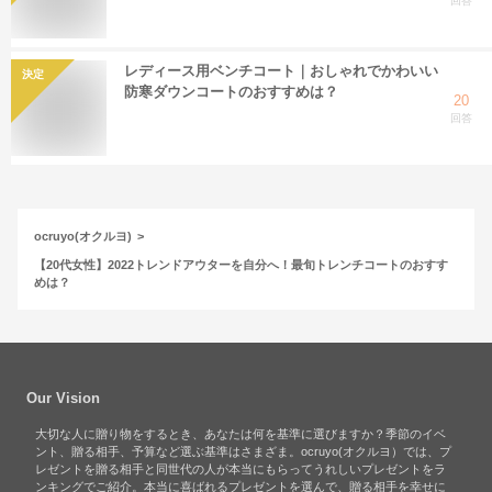
回答
レディース用ベンチコート｜おしゃれでかわいい
決定
防寒ダウンコートのおすすめは？
20
回答
ocruyo(オクルヨ)
【20代女性】2022トレンドアウターを自分へ！最旬トレンチコートのおすす
めは？
Our Vision
大切な人に贈り物をするとき、あなたは何を基準に選びますか？季節のイベ
ント、贈る相手、予算など選ぶ基準はさまざま。ocruyo(オクルヨ）では、プ
レゼントを贈る相手と同世代の人が本当にもらってうれしいプレゼントをラ
ンキングでご紹介。本当に喜ばれるプレゼントを選んで、贈る相手を幸せに