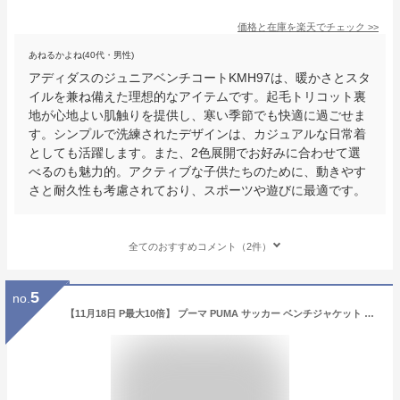
価格と在庫を
楽天
でチェック
>>
あねるかよね(40代・男性)
アディダスのジュニアベンチコートKMH97は、暖かさとスタ
イルを兼ね備えた理想的なアイテムです。起毛トリコット裏
地が心地よい肌触りを提供し、寒い季節でも快適に過ごせま
す。シンプルで洗練されたデザインは、カジュアルな日常着
としても活躍します。また、2色展開でお好みに合わせて選
べるのも魅力的。アクティブな子供たちのために、動きやす
さと耐久性も考慮されており、スポーツや遊びに最適です。
全てのおすすめコメント（2件）
5
no.
【11月18日 P最大10倍】 プーマ PUMA サッカー ベンチジャケット JR ジュニア キッズ アウター ベンチコート 中綿 防寒 保温 チーム 練習 トレーニング クラブ活動 スポーツ観戦 大会 レジャー 子供 657821