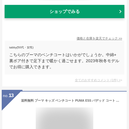
ショップでみる
価格と在庫を
楽天
でチェック
>>
tabby(50代・女性)
こちらのプーマのベンチコートはいかがでしょうか。中綿+
裏ボア付きで足下まで暖かく過ごせます。2023年秋冬モデル
でお得に購入できます。
全てのおすすめコメント
(
1
件)
>
13
no.
送料無料 プーマ キッズ ベンチコート PUMA ESS パデッド コート 中綿 ロングコート ジュニア 子供 アウター ジャンパー 防寒 672677