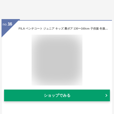
16
no.
FILA ベンチコート ジュニア キッズ 裏ボア 130〜160cm 子供服 冬服 コート 子供 子ども フード付き アウター サッカー スポーツウエア 保温 防寒 暖かい 防寒着 130 140 150 160 フィラ (送料無料)
ショップでみる