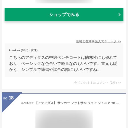
ショップでみる
価格と在庫を
楽天
でチェック
>>
kumikan (40代・女性)
こちらのアディダスの中綿ベンチコートは防寒性にも優れて
おり、ベーシックな色合いで軽量なのもいいです。首元も暖
かく、シンプルで練習や試合の際にもいいですね。
全てのおすすめコメント
(
1
件)
>
18
no.
30%OFF 【アディダス】 サッカー フットサル ウェア ジュニア YK BOA ロングコート ボアコート ベンチコート ブラック 【adidas2022FW】 M4004-HM7167