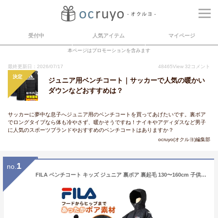
受付中
人気アイテム
マイページ
本ページはプロモーションを含みます
最終更新日：2026/07/17
48465
View
32
コメント
決定
ジュニア用ベンチコート｜サッカーで人気の暖かい
ダウンなどおすすめは？
サッカーに夢中な息子へジュニア用のベンチコートを買ってあげたいです。裏ボア
でロングタイプなら体も冷やさず、暖かそうですね！ナイキやアディダスなど男子
に人気のスポーツブランドやおすすめのベンチコートはありますか？
ocruyo(オクルヨ)編集部
1
no.
FILA ベンチコート キッズ ジュニア 裏ボア 裏起毛 130〜160cm 子供 アウター コート 子供服 冬服 男の子 女の子 子ども フード付き サッカー スポーツ 保温 防寒 暖かい 防寒着 130 140 150 160 フィラ (送料無料)