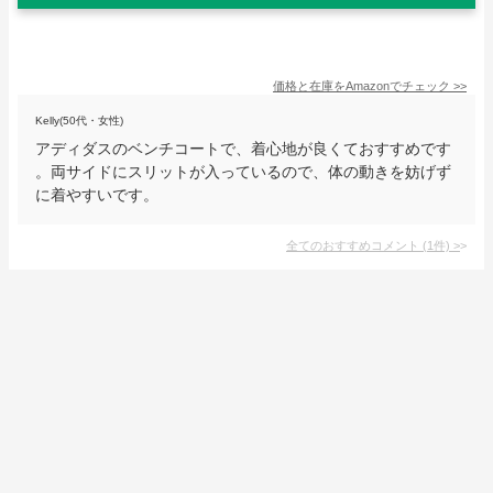
価格と在庫を
Amazon
でチェック
>>
Kelly(50代・女性)
アディダスのベンチコートで、着心地が良くておすすめです
。両サイドにスリットが入っているので、体の動きを妨げず
に着やすいです。
全てのおすすめコメント
(
1
件)
>