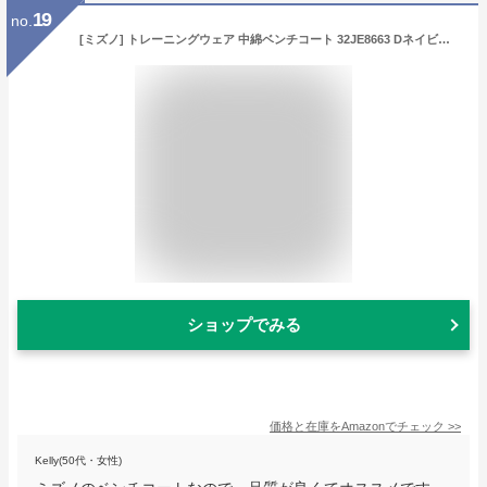
19
no.
[ミズノ] トレーニングウェア 中綿ベンチコート 32JE8663 Dネイビー×Dネイビー 日本 S (日本サイズS相当)
ショップでみる
価格と在庫を
Amazon
でチェック
>>
Kelly(50代・女性)