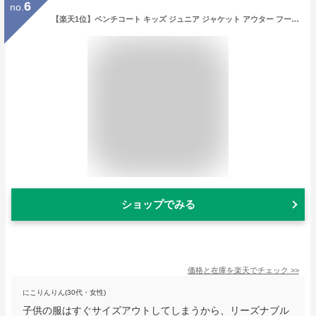
6
no.
【楽天1位】ベンチコート キッズ ジュニア ジャケット アウター フード付き 子供服 防寒 冬服 軽い 120〜170cm・M〜3L スクール用ジャケット 小学生 制服 コート 子供 男の子 女の子 暖かい 130 140 150 160 L LL (送料無料)
ショップでみる
価格と在庫を
楽天
でチェック
>>
にこりんりん(30代・女性)
子供の服はすぐサイズアウトしてしまうから、リーズナブル