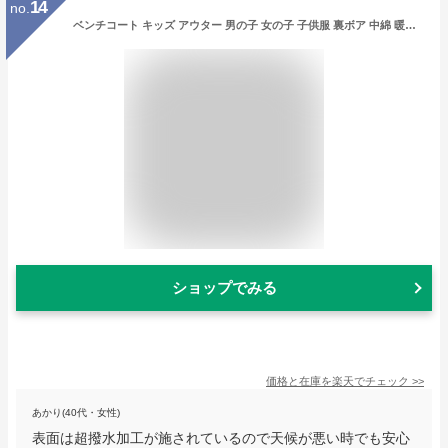
14
no.
ベンチコート キッズ アウター 男の子 女の子 子供服 裏ボア 中綿 暖かい 軽い 超撥水加工 雪 防寒 あったか ジュニア ダウンジャケット ロング コート 子ども服 小学生 中学生 幼稚園 子供 服 流行 可愛い 韓国子供服 冬 春 秋 120cm 130cm 140cm 150cm 160cm
ショップでみる
価格と在庫を
楽天
でチェック
>>
あかり(40代・女性)
表面は超撥水加工が施されているので天候が悪い時でも安心