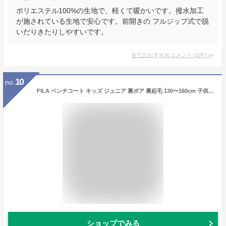
ポリエステル100%の生地で、軽くて暖かいです。撥水加工
が施されている生地で安心です。前開きの フルジップ式で脱
いだりきたりしやすいです。
全てのおすすめコメント
(
1
件)
>
10
no.
FILA ベンチコート キッズ ジュニア 裏ボア 裏起毛 130〜160cm 子供 アウター コート 子供服 冬服 男の子 女の子 子ども フード付き サッカー スポーツ 保温 防寒 暖かい 防寒着 130 140 150 160 フィラ (送料無料)
ショップでみる