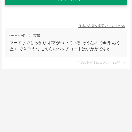
価格と在庫を
楽天
でチェック
>>
nanacoco(40代・女性)
フードまでしっかり ボアがついている そうなので全身 ぬく
ぬく できそうな こちらのベンチコートはいかがですか
全てのおすすめコメント
(
1
件)
>