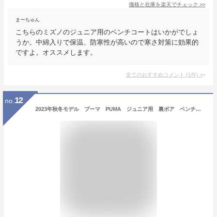
価格と在庫を
楽天
でチェック
>>
まーちゅん
こちらのミズノのジュニア用のベンチコートはいかがでしょ
うか。中綿入りで保温、防寒性が高いので寒さ対策に効果的
ですよ。オススメします。
全てのおすすめコメント
(
1
件)
>
12
no.
2023年秋冬モデル プーマ PUMA ジュニア用 裏ボア ベンチコート 677714 キッズ ボーイズ 中綿入り フード付きロングコート サッカー フットサル