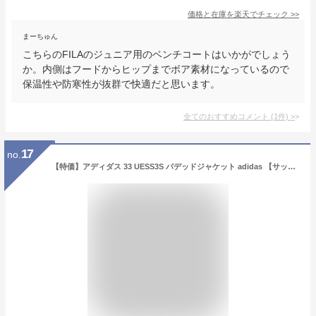
価格と在庫を
楽天
でチェック
>>
まーちゅん
こちらのFILAのジュニア用のベンチコートはいかがでしょう
か。内側はフードからヒップまでボア素材になっているので
保温性や防寒性が抜群で快適だと思います。
全てのおすすめコメント
(
1
件)
>
17
no.
【特価】アディダス 33 UESS3S パデッドジャケット adidas 【サッカー・フットサル】 ウェア 中綿 ベンチコート 防寒 冬 ジュニア Jr キッズ (HAX65)