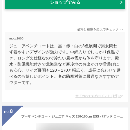
ショップでみる
価格と在庫を
楽天
でチェック
>>
moca2000
ジュニアベンチコートは、黒・赤・白の3色展開で男女問わ
ず着やすいデザインが魅力です。中綿入りでしっかり保温で
き、ロング丈仕様なので冷たい風や雪から体を守ります。撥
水・防風機能付きで北海道など寒冷地のお出かけや雪遊びに
も安心。サイズ展開も120～170と幅広く、成長に合わせて選
べるのも嬉しいポイント。冬の防寒対策に最適なおすすめア
ウターです。
全てのおすすめコメント
(
1
件)
>
8
no.
プーマ ベンチコート ジュニア キッズ 130-160cm ESS パデッド コート 672677 PUMA ロングコート ロング丈 保温 防寒 冬 暖かい スポーツ観戦 子供