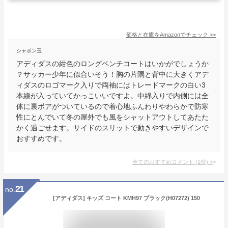
価格と在庫を
Amazon
でチェック
>>
シャボン玉
アディダスの紺色のロングベンチコートはいかがでしょうか
？サッカー少年に似合いそう！胸の片隅と背中に大きくアデ
ィダスのロゴマーク入りで両袖にはトレードマークの白い3
本線が入っていてかっこいいですよ。中綿入りで内側には全
体に裏ボアがついているので着心地ふんわりやわらかで防寒
性にとんでいて冬の屋外でも風をシャットアウトしてあたた
かく過ごせます。サイドのスリットで動きやすいデザインで
おすすめです。
全てのおすすめコメント
(
1
件)
>
21
no.
[アディダス] キッズ コート KMH97 ブラック(H07272) 150