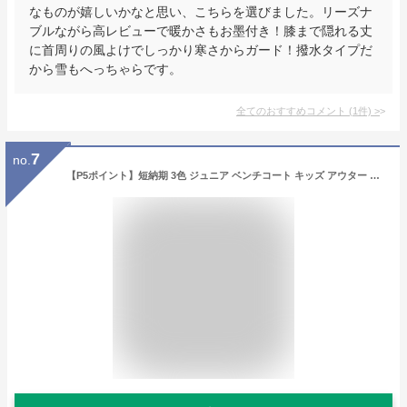
なものが嬉しいかなと思い、こちらを選びました。リーズナ
ブルながら高レビューで暖かさもお墨付き！膝まで隠れる丈
に首周りの風よけでしっかり寒さからガード！撥水タイプだ
から雪もへっちゃらです。
全てのおすすめコメント
(
1
件)
>
7
no.
【P5ポイント】短納期 3色 ジュニア ベンチコート キッズ アウター 子供服 ジャケット コート 男の子 女の子 暖かい 黒 レッド 白 冬服 中綿コート 120 130 140 150 160 170 子供服 ロングコート ロング丈 ジャケット 防寒 撥水 防風 北海道 お出かけ 雪遊び 保温 防寒対策