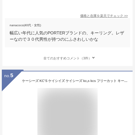
価格と在庫を
楽天
でチェック
>>
nanacoco(40代・女性)
幅広い年代に人気のPORTERブランドの、キーリング。レザ
ーなので３０代男性が持つのにふさわしいかな
全てのおすすめコメント（3件）
5
no.
ケーシーズ KC'S ケイシイズ ケイシーズ kc,s kcs フリーカット キーリング5セントキーリング フリーカット /牛革キーホルダー 送料無料 メンズ 革 レザー レディース 本革