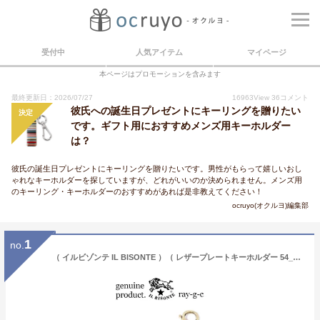
受付中
人気アイテム
マイページ
本ページはプロモーションを含みます
最終更新日：2026/07/27
16963
View
36
コメント
彼氏への誕生日プレゼントにキーリングを贈りたい
決定
です。ギフト用におすすめメンズ用キーホルダー
は？
彼氏の誕生日プレゼントにキーリングを贈りたいです。男性がもらって嬉しいおし
ゃれなキーホルダーを探していますが、どれがいいのか決められません。メンズ用
のキーリング・キーホルダーのおすすめがあれば是非教えてください！
ocruyo(オクルヨ)編集部
1
no.
（ イルビゾンテ IL BISONTE ）（ レザープレートキーホルダー 54_1_ 5442409150 キーホルダー 定番 ）イル ビゾンテ レザープレートキーホルダー キーリング（ メンズ レディース ）（ 商品番号 IB-44-09150 ）