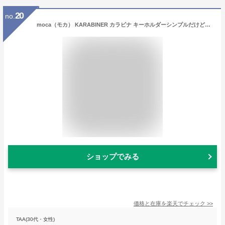
20
no.
moca（モカ） KARABINER カラビナ キーホルダーシンプルだけど存在感。カラビナタイプのキーホルダー。 カラビナ フック 鍵 収納 日本製 ステンレス 真鍮 アルミ アウトドア メンズ プレゼント 贈り物 ギフト
ショップでみる
価格と在庫を
楽天
でチェック
>>
TAA(30代・女性)