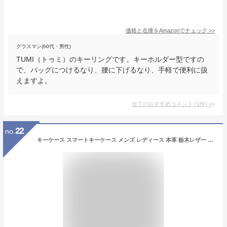
価格と在庫を
Amazon
でチェック
>>
グラスマン(60代・男性)
TUMI（トゥミ）のキーリングです。キーホルダー型ですの
で、バッグにつけるなり、腰に下げるなり、手軽で便利に扱
えますよ。
全てのおすすめコメント
(
1
件)
>
22
no.
キーケース スマートキーケース メンズ レディース 本革 栃木レザー 名入れ スマートキー キー キーホルダー 革 父の日 ファスナー ブランド ポルコロッソ 日本製 車の鍵が入る レザー 誕生日 男性 女性 プレゼント ペア 革婚式 結婚記念日 夫 還暦祝い 母の日 [sokunou]