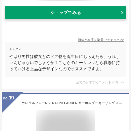
ショップでみる
価格と在庫を
楽天
でチェック
>>
トンタン
やはり男性は彼女とのペア物を誕生日にもらえたら、うれし
いんじゃないでしょうか？こちらのキーリングなら職場に持
っていける上品なデザインなのでオススメですよ。
全てのおすすめコメント
(
8
件)
>
19
no.
ポロ ラルフローレン RALPH LAUREN キーホルダー キーリング メンズ RL-4260-7052-1213 ブランド 人気