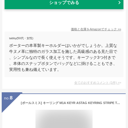
ショップでみる
価格と在庫を
Amazon
でチェック
>>
tabby(50代・女性)
ポーターの本革製キーホルダーはいかがでしょうか。上質な
牛ヌメ革に独特のガラス加工を施した高級感のある見た目で
、シンプルなので長く使えそうです。キーフック3つ付きで
、本体のスナップボタンでバッグなどに掛けることもでき、
実用性も兼ね備えています。
全てのおすすめコメント
(
1
件)
>
8
no.
[ポールスミス] キーリング M1A KEYR ASTAG KEYRING STRIPE TAG メンズ レディース MULTI マルチカラー [並行輸入品]