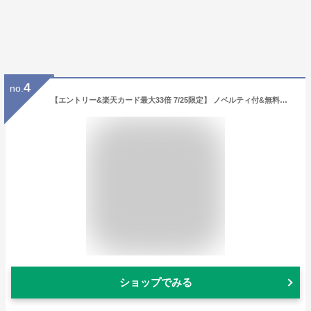
4
no.
【エントリー&楽天カード最大33倍 7/25限定】 ノベルティ付&無料ラッピング 吉田カバン ポーター カレント キーホルダー PORTER CURRENT KEY HOLDER キーリング 革 本革 レザー メンズ レディース 052-02217
ショップでみる