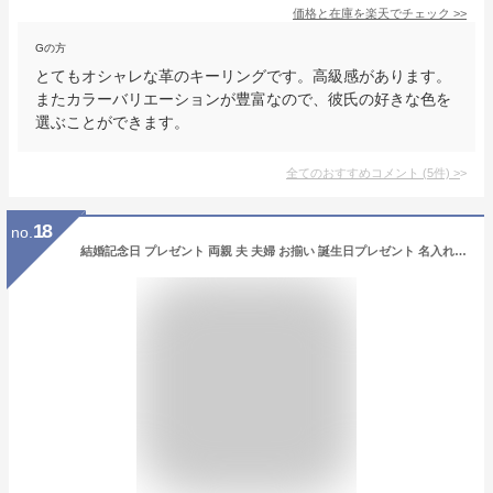
価格と在庫を
楽天
でチェック
>>
Gの方
とてもオシャレな革のキーリングです。高級感があります。
またカラーバリエーションが豊富なので、彼氏の好きな色を
選ぶことができます。
全てのおすすめコメント
(
5
件)
>
18
no.
結婚記念日 プレゼント 両親 夫 夫婦 お揃い 誕生日プレゼント 名入れ キーホルダー 【グロスメタル キーリング ペア セット 】 革 本革 牛革 おしゃれ 高級 レザー 車 鍵 革婚式 名前入り ギフト 彼氏 誕生日 旦那 結婚祝い 記念日 新築 退職 還暦 FLEGRE 母の日