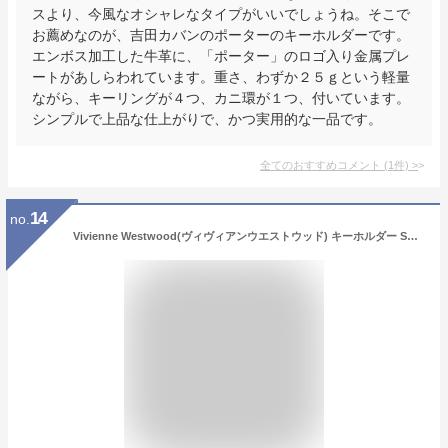
スより、今風なオシャレなタイプがいいでしょうね。そこで
お薦めなのが、吉田カバンのポーターのキーホルダーです。
エンボス加工した牛革に、「ポーター」のロゴ入り金属プレ
ートがあしらわれています。重さ、わずか２５ｇという軽量
ながら、キーリングが４つ、カニ環が１つ、付いています。
シンプルで上品な仕上がりで、かつ実用的な一品です。
全てのおすすめコメント
(
1
件)
>
14
no.
Vivienne Westwood(ヴィヴィアンウエストウッド) キーホルダー SOFIA 3D ORB キーリング オーブ キーホルダー/キーリング 82030011 01947 N408 [並行輸入品]