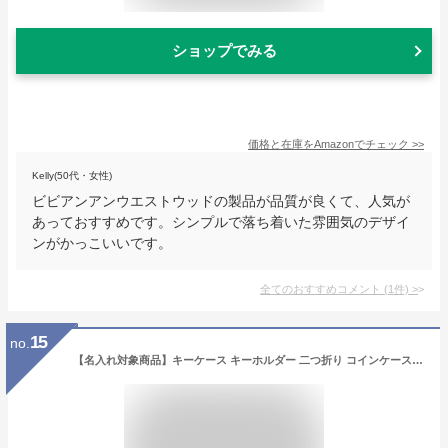
ショップでみる
価格と在庫を
Amazon
でチェック
>>
Kelly(50代・女性)
ビビアンアンウエストウッドの製品が品質が良くて、人気が
あっておすすめです。シンプルで落ち着いた雰囲気のデザイ
ンがかっこいいです。
全てのおすすめコメント
(
1
件)
>
15
no.
【名入れ対象商品】キーケース キーホルダー 二つ折り コインケース 小銭入れ メンズ 紳士小物 イタリアンレザー 本革 牛革 ブランド ビジネス フォーマル おしゃれ 使いやすい BUTTERO 父の日 敬老の日 ギフト クリスマス【コンビニ受取対応商品】