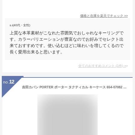
価格と在庫を
楽天
でチェック
>>
s.i(40代・女性)
上質な本革素材がこなれた雰囲気でおしゃれなキーリングで
す。カラーバリエーションが豊富なのでお好みでセレクト出
来ておすすめです。使い込むほどに味わいを増してくるので
長く愛用出来ると思います。
全てのおすすめコメント
(
1
件)
>
12
no.
吉田カバン PORTER ポーター タクティカル キーケース 654-07082 TACTICAL( poter メンズ 小物入れ ブランド おしゃれ パスケース キーホルダー 誕生日プレゼント カードケース プレゼント 男性 icカード 定期入れ 小物 鍵 定期券入れ カード入れ キーポーチ )