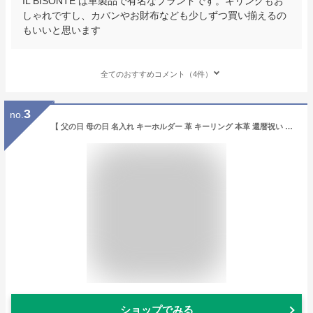
IL BISONTE は革製品で有名なブランドです。キリングもお
しゃれですし、カバンやお財布なども少しずつ買い揃えるの
もいいと思います
全てのおすすめコメント（4件）
3
no.
【 父の日 母の日 名入れ キーホルダー 革 キーリング 本革 還暦祝い 男性 女性 誕生日 卒業記念品 古希 送別会 卒業祝い プレゼント 先生 先輩 旦那 家族 名前入り 赤 紫メンズ 金婚式 お祝い愛車 記念日 ペア 彼氏 おしゃれ】 レザーキーリング［ドロップ型］【 友達】
ショップでみる