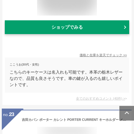
ショップでみる
価格と在庫を
楽天
でチェック
>>
ここうお(30代・女性)
こちらのキーケースは名入れも可能です。本革の栃木レザー
なので、品質も良さそうです。車の鍵が入るのも嬉しいポイ
ントです。
全てのおすすめコメント
(
40
件)
>
23
no.
吉田カバン ポーター カレント PORTER CURRENT キーホルダー メンズ 本革 レザー 052-02217 男性 プレゼント ギフトラッピング無料 【コンビニ受取対応商品】 正規品