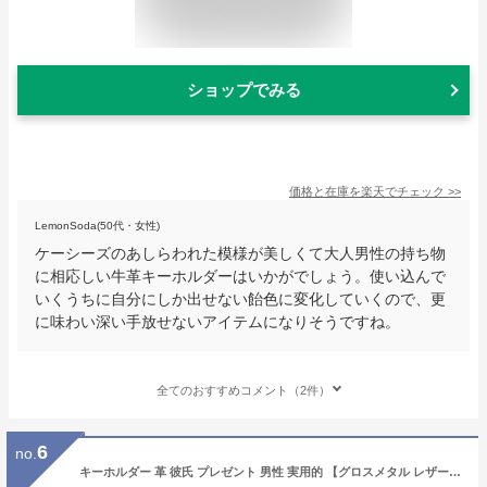
ショップでみる
価格と在庫を
楽天
でチェック
>>
LemonSoda(50代・女性)
ケーシーズのあしらわれた模様が美しくて大人男性の持ち物
に相応しい牛革キーホルダーはいかがでしょう。使い込んで
いくうちに自分にしか出せない飴色に変化していくので、更
に味わい深い手放せないアイテムになりそうですね。
全てのおすすめコメント（2件）
6
no.
キーホルダー 革 彼氏 プレゼント 男性 実用的 【グロスメタル レザー キーリング 】 メンズ おしゃれ 車 鍵 名入れ 本革 父親 誕生日プレゼント 50代 60代 記念日 父 夫 旦那 誕生日 30代 40代 革小物 牛革 名前入り 結婚記念日 革婚式 お父さん 還暦 FLEGRE 敬老の日