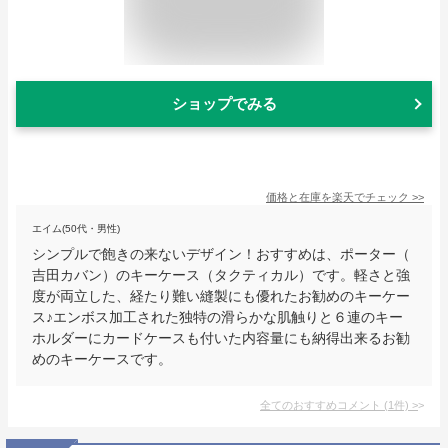
ショップでみる
価格と在庫を
楽天
でチェック
>>
エイム(50代・男性)
シンプルで飽きの来ないデザイン！おすすめは、ポーター（
吉田カバン）のキーケース（タクティカル）です。軽さと強
度が両立した、経たり難い縫製にも優れたお勧めのキーケー
ス♪エンボス加工された独特の滑らかな肌触りと６連のキー
ホルダーにカードケースも付いた内容量にも納得出来るお勧
めのキーケースです。
全てのおすすめコメント
(
1
件)
>