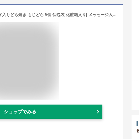
おばあちゃん いつまでも お元気で 文字入りどら焼き もじどら 5個 個包装 化粧箱入り| メッセージ入り 誕生日プレゼント 還暦 祝い 米寿 プレゼント 喜寿 出産 内祝い 80歳 お祝い 傘寿 古希 百寿 お菓子 卒寿 長寿祝い ギフト スイーツ どらやき 祖母 ありがとう 和菓子
ショップでみる