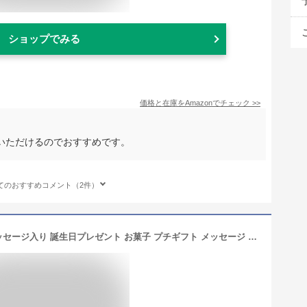
ショップでみる
価格と在庫を
Amazon
でチェック
>>
いただけるのでおすすめです。
てのおすすめコメント（2件）
100歳祝い 名入れ どら焼き 5個入| メッセージ入り 誕生日プレゼント お菓子 プチギフト メッセージ 百寿 プレゼント お祝い ギフト 誕生日 内祝い 個包装 和菓子 スイーツ 長寿祝い 名前入り 祖母 100 歳 贈り物 どらやき オリジナル 祖父 菓子 文字入れ 敬老の日 敬老