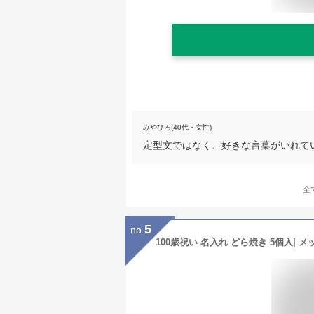
みやひろ(40代・女性)
定型文ではなく、好きな言葉がいれて
全
5
no.