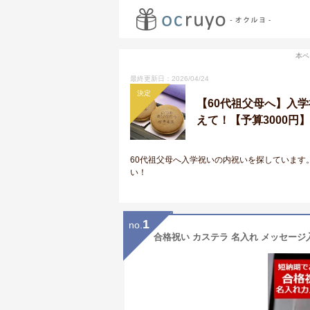
本ペ
最終更新日：2026/04/24
決定
【60代祖父母へ】入
えて！【予算3000円】
60代祖父母へ入学祝いの内祝いを探しています
い！
1
no.