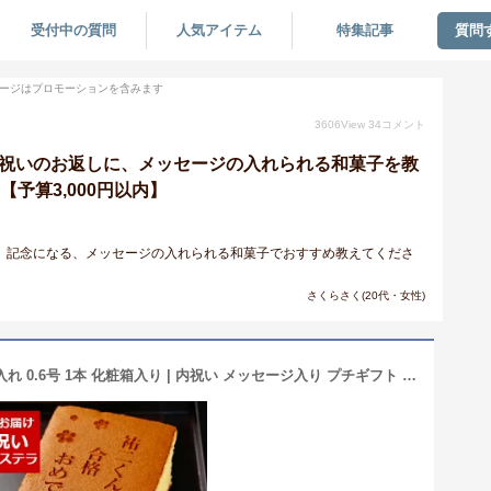
受付中の質問
人気アイテム
特集記事
質問
ージはプロモーションを含みます
3606
View
34
コメント
学祝いのお返しに、メッセージの入れられる和菓子を教
【予算3,000円以内】
。記念になる、メッセージの入れられる和菓子でおすすめ教えてくださ
さくらさく(20代・女性)
合格祝い カステラ 名入れ メッセージ入れ 0.6号 1本 化粧箱入り | 内祝い メッセージ入り プチギフト 子供 お菓子 プレゼント お祝い メッセージ スイーツ ギフト グッズ 和菓子 サプライズ お返し 受験 名前入れ 受験生 名入り 名前入り 合格 メッセージカステラ