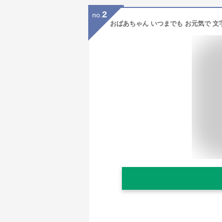
2
no.