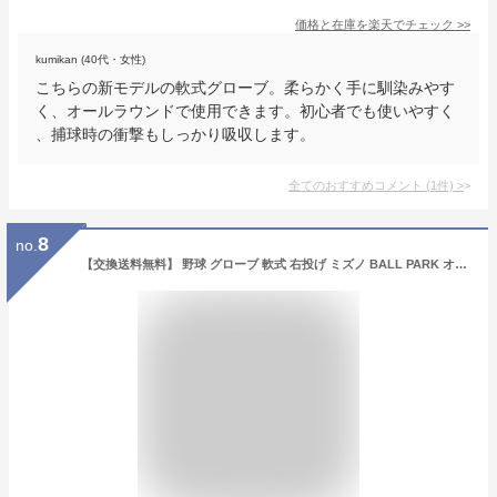
価格と在庫を
楽天
でチェック
>>
kumikan (40代・女性)
こちらの新モデルの軟式グローブ。柔らかく手に馴染みやす
く、オールラウンドで使用できます。初心者でも使いやすく
、捕球時の衝撃もしっかり吸収します。
全てのおすすめコメント
(
1
件)
>
8
no.
【交換送料無料】 野球 グローブ 軟式 右投げ ミズノ BALL PARK オールラウンド用 サイズ11 2024年NEWモデル 1AJGR13920 ブラック キャッチボール 型付け可能(G)