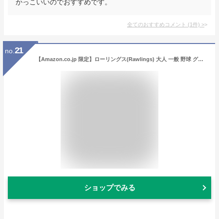
かっこいいのでおすすめです。
全てのおすすめコメント
(
1
件)
>
21
no.
【Amazon.co.jp 限定】ローリングス(Rawlings) 大人 一般 野球 グローブ GRXPMN55 11.75インチ 軟式/ソフトボール兼用 オールラウンド ブラック 右投げ(左手着用) グラブ
ショップでみる