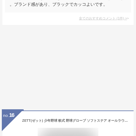
。ブランド感があり、ブラックでカッコよいです。
全てのおすすめコメント
(
1
件)
>
16
no.
ZETT(ゼット) 少年野球 軟式 野球グローブ ソフトステア オールラウンド用 右投げ用 ブラック(1900) サイズ:S(身長120~135cm向け) BJGB74020 グラブ