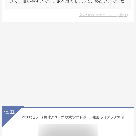
きて、使いやすいです。坂本勇人モデルで、格好いいですね
全てのおすすめコメント
(
1
件)
>
11
no.
ZETT(ゼット) 野球グローブ 軟式/ソフトボール兼用 ライテックス オールラウンド用 ブラック(1900) 右投げ用 BSGB3920 グラブ