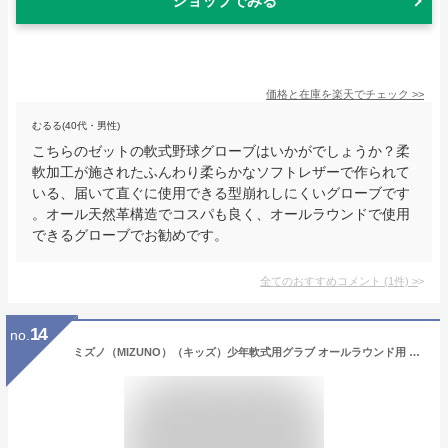
ショップでみる
価格と在庫を
楽天
でチェック
>>
むるる(40代・男性)
こちらのゼットの軟式野球グローブはいかがでしょうか？柔
軟加工が施されたふんわり柔らかなソフトレザーで作られて
いる、届いて直ぐに使用できる型崩れしにくいグローブです
。オール天然革構造でコスパも良く、オールラウンドで使用
できるグローブでお勧めです。
全てのおすすめコメント
(
1
件)
>
14
no.
ミズノ（MIZUNO）（キッズ）少年軟式用グラブ オールラウンド用 野球 NB FLEX-DUO3 NC 1AJGY05330 09