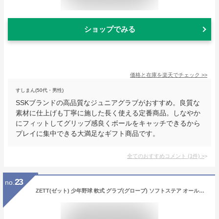
ショップでみる
価格と在庫を
楽天
でチェック
>>
すしまん(50代・男性)
SSKブランドの高品質なジュニアグラブがおすすめ。良質な
素材に仕上げも丁寧に施した長く使える定番商品。しなやか
にフィットしてグリップ感良くボールをキャッチできるから
プレイに集中できる大満足なギフト商品です。
全てのおすすめコメント
(
1
件)
>
23
no.
ZETT(ゼット) 少年野球 軟式 グラブ(グローブ) ソフトステア オールラウンド用 右投げ用 オークブラウン(3600) サイズ:L(身長140cm~向け) BJGB74040