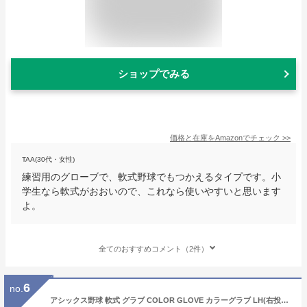
ショップでみる
価格と在庫を
Amazon
でチェック
>>
TAA(30代・女性)
練習用のグローブで、軟式野球でもつかえるタイプです。小
学生なら軟式がおおいので、これなら使いやすいと思います
よ。
全てのおすすめコメント（2件）
6
no.
アシックス野球 軟式 グラブ COLOR GLOVE カラーグラブ LH(右投げ用) サイズ中 サンライズレッド/ブラック 3124A178