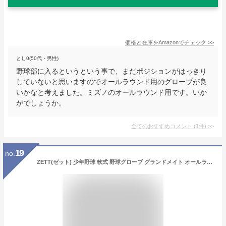
価格と在庫を
Amazon
でチェック
>>
とし0(50代・男性)
野球部に入るというという事で、まだポジションがはっきり
していないと思いますのでオールラウンド用のグローブが良
いかなと考えました。ミズノのオールラウンド用です。いか
がでしょうか。
全てのおすすめコメント
(
1
件)
>
19
no.
ZETT(ゼット) 少年野球 軟式 野球グローブ グランドメイト オールラウンド用 右投げ用 ブラック(1900) サイズ:S(身長120~135cm向け) BJGB76030 グラブ