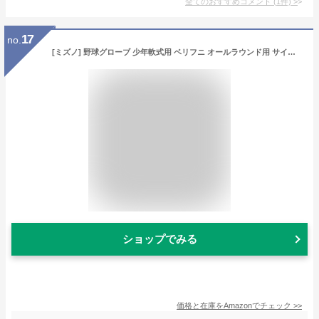
全てのおすすめコメント
(
1
件)
>
17
no.
[ミズノ] 野球グローブ 少年軟式用 ベリフニ オールラウンド用 サイズM ナチュラル 1AJGY18820 47 右投げ用
ショップでみる
価格と在庫を
Amazon
でチェック
>>