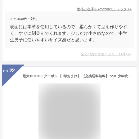
価格と在庫を
Amazon
でチェック
>>
メッコ(40代・女性)
表面には本革を使用しているので、柔らかくて型を作りやす
く、すぐに馴染んでくれます。少しだけ小さめなので、中学
生男子に使いやすいサイズ感だと思います。
全てのおすすめコメント
(
1
件)
>
22
no.
最大10％OFFクーポン 【J球おまけ】 【交換送料無料】 SSK 少年軟式グローブ ウィンドリーム オールラウンド用 右投用 左投用 WDJ1100 野球 グラブ ジュニア 子供 子ども こども