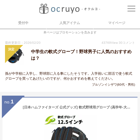
受付中
人気アイテム
マイページ
本ページはプロモーションを含みます
最終更新日：2026/02/20
43769
View
30
コメント
決定
中学生の軟式グローブ！野球男子に人気のおすすめ
は？
孫が中学校に入学し、野球部に入る事にしたそうです。入学祝いに部活で使う軟式
グローブを買ってあげたいのですが、何かおすすめを教えてください。
ブルゾンイシザワ(60代・男性)
1
no.
[日本ハムファイターズ 公式グッズ] 軟式野球用グローブ (高学年-大人用 / 12.5インチ) オールラウンド