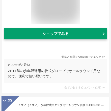
ショップでみる
価格と在庫を
Amazon
でチェック
>>
クロス(50代・男性)
ZETT製の少年野球用の軟式グローブでオールラウンド用な
ので、便利で使い易いです。
全てのおすすめコメント
(
1
件)
>
20
no.
ミズノ（ミズノ） 少年軟式用グラブ オールラウンド用 FLEXDUO3 NC 1AJGY05320 09 野球グローブ ジュニア （ブラック/ＦＦ）