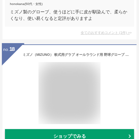
honokana(50代・女性)
ミズノ製のグローブ、使うほどに手に皮が馴染んで、柔らか
くなり、使い易くなると定評がありますよ
全てのおすすめコメント
(
1
件)
>
18
no.
ミズノ（MIZUNO） 軟式用グラブ オールラウンド用 野球グローブ 一般 ボールパーク 1AJGR19400 09 （ブラック/ＦＦ/Men’s）
ショップでみる