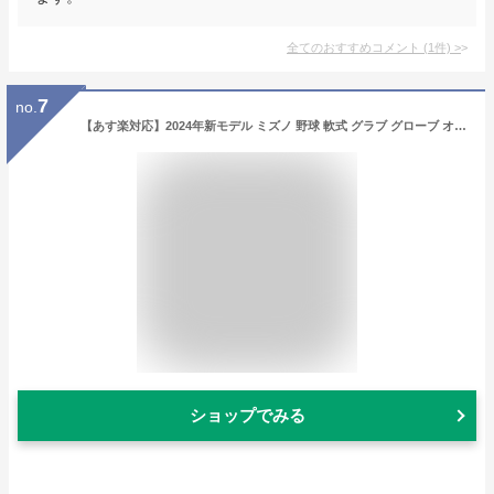
全てのおすすめコメント
(
1
件)
>
7
no.
【あす楽対応】2024年新モデル ミズノ 野球 軟式 グラブ グローブ オールラウンド用 ボールパーク BALLPARK エントリ―モデル 限定品 草野球 中学生～大人用 1AJGR13920-0
ショップでみる