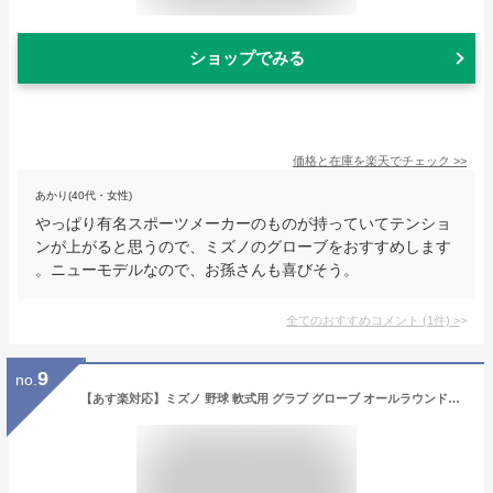
ショップでみる
価格と在庫を
楽天
でチェック
>>
あかり(40代・女性)
やっぱり有名スポーツメーカーのものが持っていてテンショ
ンが上がると思うので、ミズノのグローブをおすすめします
。ニューモデルなので、お孫さんも喜びそう。
全てのおすすめコメント
(
1
件)
>
9
no.
【あす楽対応】ミズノ 野球 軟式用 グラブ グローブ オールラウンド用 BALL PARK サイズ11 エントリーモデル 中学生～大人用 1AJGR12920