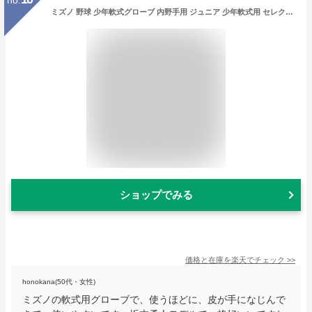
ミズノ 野球 少年軟式グローブ 内野手用 ジュニア 少年軟式用 セレクトナインプロフェッショナル 坂本勇人モデル サイズL 1AJGY26823 MIZUNO
ショップでみる
価格と在庫を
楽天
でチェック
>>
honokana(50代・女性)
ミズノの軟式用グローブで、使うほどに、皮が手になじんで