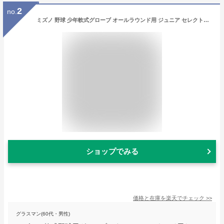
2
no.
ミズノ 野球 少年軟式グローブ オールラウンド用 ジュニア セレクトナインSoft PlusM 1AJGY13230 MIZUNO
ショップでみる
価格と在庫を
楽天
でチェック
>>
グラスマン(60代・男性)