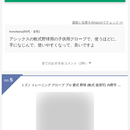
価格と在庫を
Amazon
でチェック
>>
honokana(50代・女性)
アシックスの軟式野球用の子供用グローブで、使うほどに、
手になじんで、使いやすくなって、良いですよ
全てのおすすめコメント（2件）
5
no.
ミズノ トレーニング グローブ プロ 硬式 野球 (軟式 使用可) 内野手 練習用 グラブ USA限定モデル 9インチ [並行輸入品]