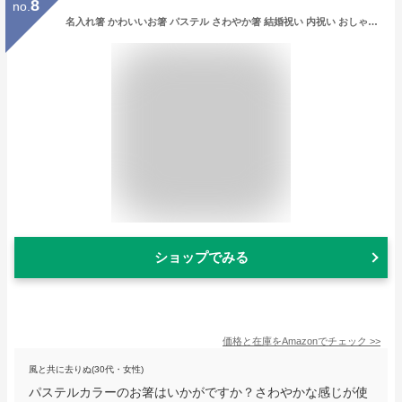
8
no.
名入れ箸 かわいいお箸 パステル さわやか箸 結婚祝い 内祝い おしゃれ夫婦箸 ギフト マイ箸（ペア箸セット）
ショップでみる
価格と在庫を
Amazon
でチェック
>>
風と共に去りぬ(30代・女性)
パステルカラーのお箸はいかがですか？さわやかな感じが使