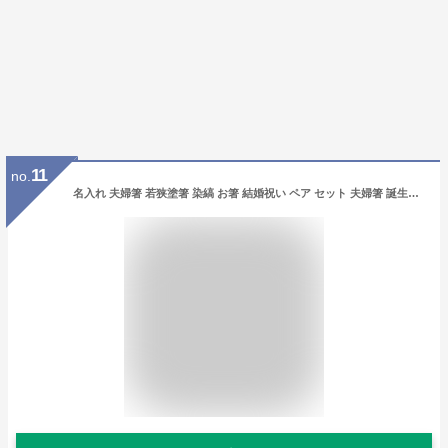
11
no.
名入れ 夫婦箸 若狭塗箸 染縞 お箸 結婚祝い ペア セット 夫婦箸 誕生日 名前入り 卒業 バレンタイン プレゼント