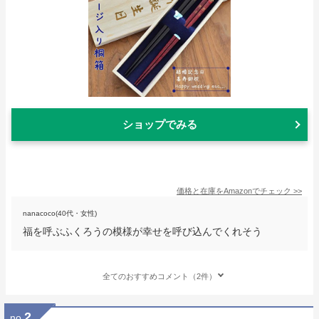
ショップでみる
価格と在庫を
Amazon
でチェック
>>
nanacoco(40代・女性)
福を呼ぶふくろうの模様が幸せを呼び込んでくれそう
全てのおすすめコメント（2件）
2
no.