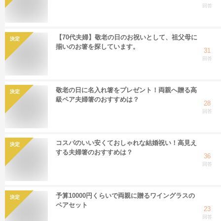
回答
【70代夫婦】敬老の日のお祝いとして、祖父母に
決定
揃いのお箸を探しています。
31
回答
敬老の日に名入れ箸をプレゼント！両親へ贈る高
決定
級ペア夫婦箸のおすすめは？
28
回答
コスパのいい安くておしゃれな結婚祝い！高見え
決定
する夫婦箸のおすすめは？
36
回答
予算10000円くらいで両親に贈るワイングラスの
決定
ペアセット
23
回答