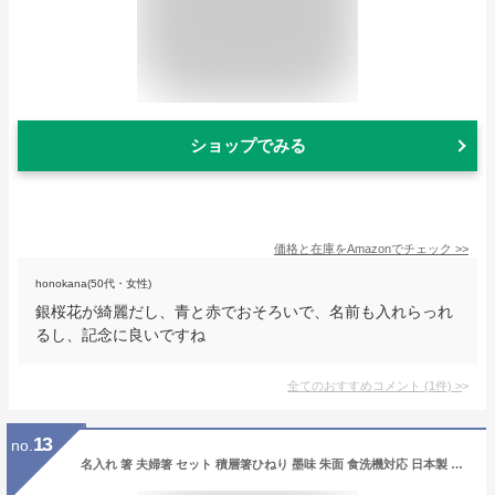
ショップでみる
価格と在庫を
Amazon
でチェック
>>
honokana(50代・女性)
銀桜花が綺麗だし、青と赤でおそろいで、名前も入れらっれ
るし、記念に良いですね
全てのおすすめコメント
(
1
件)
>
13
no.
名入れ 箸 夫婦箸 セット 積層箸ひねり 墨味 朱面 食洗機対応 日本製 ペア かわいい 桐箱入り おしゃれ 箱入り 国産 名前 ネーム 入り プレゼント ギフト 贈り物 誕生日 祝い 上司 男性 女性 名前 入り なまえ 記念品 母の日 ギフト 花以外