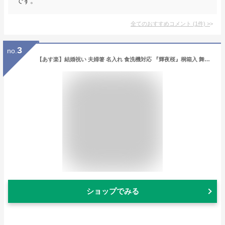
です。
全てのおすすめコメント
(
1
件)
>
3
no.
【あす楽】結婚祝い 夫婦箸 名入れ 食洗機対応 『輝夜桜』桐箱入 舞桜/箸/名入れ/出産祝い/名入れ/食器/結婚祝い/結婚記念日/記念品/両親/ペア/セット/金婚式/銀婚式/ギフト/プレゼント/お返し/贈り物/内祝い/敬老の日/入学/卒業/退職/転勤 ペア カップル
ショップでみる