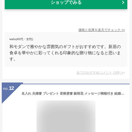
ショップでみる
価格と在庫を
楽天
でチェック
>>
wafu(40代・女性)
和モダンで雅やかな雰囲気のギフトがおすすめです。新居の
食卓を華やかに彩ってくれる印象的な贈り物になると思いま
す。
全てのおすすめコメント
(
1
件)
>
12
no.
名入れ 夫婦箸 プレゼント 若狭塗箸 銀桜花 メッセージ桐箱付き 結婚祝い ペア セット