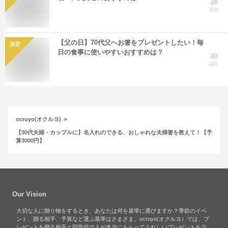
28
回答
【父の日】70代父へお箸をプレゼントしたい！毎
決定
日の食事に使いやすいおすすめは？
40
回答
ocruyo(オクルヨ)
【30代夫婦・カップルに】名入れのできる、おしゃれな夫婦箸を教えて！【予
算3000円】
Our Vision
大切な人に贈り物をするとき、あなたは何を基準に選びますか？季節のイベ
ント、贈る相手、予算など選ぶ基準はさまざま。ocruyo(オクルヨ）では、プ
レゼントを贈る相手と同世代の人が本当にもらってうれしいプレゼントをラ