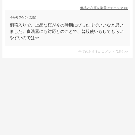
価格と在庫を
楽天
でチェック
>>
ゆかり(40代・女性)
桐箱入りで、上品な桜が今の時期にぴったりでいいなと思い
ました。食洗器にも対応とのことで、普段使いもしてもらい
やすいのでは☆
全てのおすすめコメント
(
1
件)
>