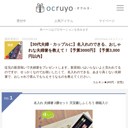
受付中
人気アイテム
マイページ
本ページはプロモーションを含みます
最終更新日：2025/08/19
2810
View
14
コメント
【30代夫婦・カップルに】名入れのできる、おしゃ
決定
れな夫婦箸を教えて！【予算3000円】【予算3,000
円以内】
従兄の新居祝いで夫婦箸をプレゼントします。新居祝いはいらないよと言われてる
のですが、せっかくなのでお祝いしたくて、名入れのできる、あまり高くない夫婦
箸で、おしゃれで喜んでもらえそうなものを教えてください。
コムキン★(40代・女性)
1
no.
名入れ 夫婦箸 2膳セット 天宝癒しふくろう 桐箱入り