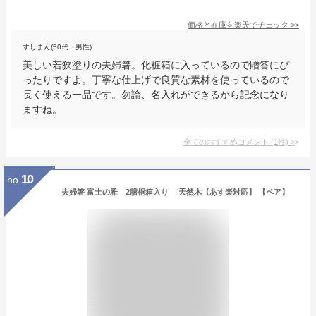
価格と在庫を
楽天
でチェック
>>
すしまん(50代・男性)
美しい若狭塗りの夫婦箸。化粧箱に入っているので贈答にぴ
ったりですよ。丁寧な仕上げで良質な素材を使っているので
長く使える一品です。勿論、名入れができるから記念になり
ますね。
全てのおすすめコメント
(
1
件)
>
10
no.
夫婦箸 富士の雅 2膳桐箱入り 天然木【あす楽対応】 【ペア】