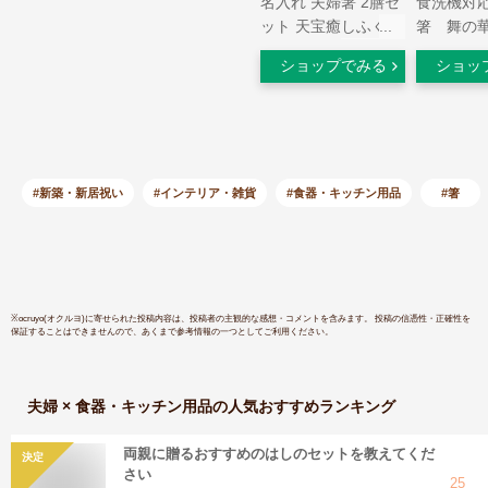
名入れ 夫婦箸 2膳セ
食洗機対
ット 天宝癒しふくろ
箸 舞の
う 桐箱入り
朱 2膳
ショップでみる
ショッ
【名入れ
#新築・新居祝い
#インテリア・雑貨
#食器・キッチン用品
#箸
※
ocruyo(オクルヨ)
に寄せられた投稿内容は、投稿者の主観的な感想・コメントを含みます。 投稿の信憑性・正確性を
保証することはできませんので、あくまで参考情報の一つとしてご利用ください。
夫婦 × 食器・キッチン用品
の人気おすすめランキング
両親に贈るおすすめのはしのセットを教えてくだ
決定
さい
25