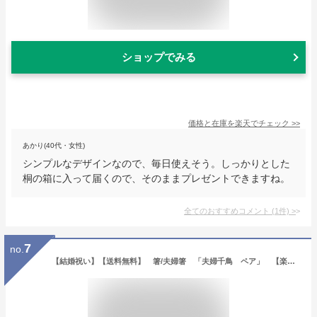
ショップでみる
価格と在庫を
楽天
でチェック
>>
あかり(40代・女性)
シンプルなデザインなので、毎日使えそう。しっかりとした
桐の箱に入って届くので、そのままプレゼントできますね。
全てのおすすめコメント
(
1
件)
>
7
no.
【結婚祝い】【送料無料】 箸/夫婦箸 「夫婦千鳥 ペア」 【楽ギフ_包装】【楽ギフ_包装選択】【楽ギフ_のし】【楽ギフ_のし宛書】【楽ギフ_名入れ】（めおとばし 木製 国産）