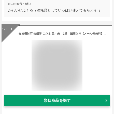
たこた(50代・女性)
かわいいふくろう消耗品としていっぱい使えてもらえそう
SOLD
食洗機対応 夫婦箸 こだま 黒・朱 2膳 紙箱入り【メール便無料】木婚式 名入れ 無料 プレゼント オシャレ セット 御礼 御祝 おみやげ 老舗 退職 法事 プレゼント メッセージカード付 卒業祝い 新生活 お返し 還暦 かわいい
類似商品を探す