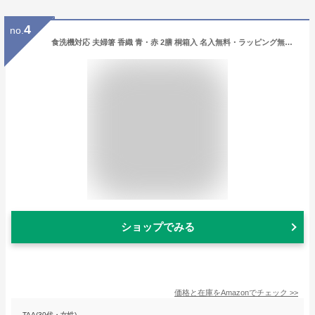
4
no.
食洗機対応 夫婦箸 香織 青・赤 2膳 桐箱入 名入無料・ラッピング無料・父の日・母の日・敬老の日・ギフト
ショップでみる
価格と在庫を
Amazon
でチェック
>>
TAA(30代・女性)