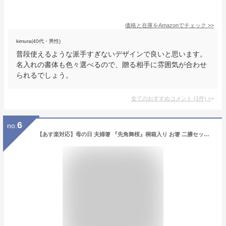
価格と在庫を
Amazon
でチェック
>>
kimura(40代・男性)
普段使えるような派手すぎないデザインで良いと思います。
名入れの書体も色々選べるので、贈る相手に雰囲気が合わせ
られるでしょう。
全てのおすすめコメント
(
1
件)
>
6
no.
【あす楽対応】母の日 夫婦箸 『先角舞桜』桐箱入り お箸 二膳セット 黒23cm・赤21cm 名入れ/食器/結婚/結婚祝い/結婚記念日/両親/ペア/セット/金婚式/銀婚式/ギフト/プレゼント/贈り物 ペア カップル/敬老の日【結婚祝い 夫婦箸 箸 名入れ無料】