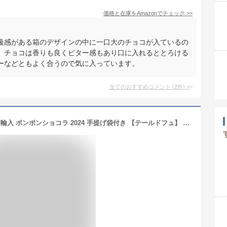
価格と在庫を
Amazon
でチェック
>>
級感がある箱のデザインの中に一口大のチョコが入ているの
、チョコは香りも良くビター感もあり口に入れるととろける
ーなどともよく合うので気に入っています。
全てのおすすめコメント
(
2
件)
>
エドワート EDWART フランス パリ 直輸入 ボンボンショコラ 2024 手提げ袋付き 【テールドフュ】 アルコールガナッシュ6個 チョコレート 高級 ギフト プレゼント あす楽