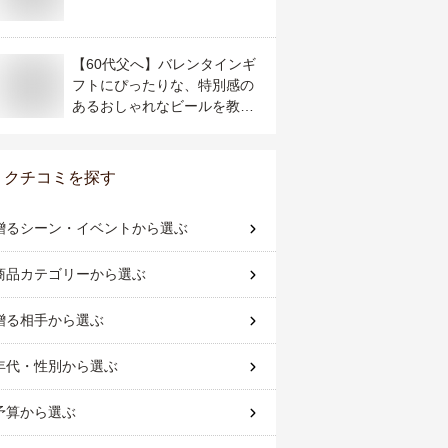
【60代父へ】バレンタインギ
フトにぴったりな、特別感の
あるおしゃれなビールを教え
て！【予算3000円】
クチコミを探す
贈るシーン・イベント
から選ぶ
商品カテゴリー
から選ぶ
贈る相手
から選ぶ
年代・性別
から選ぶ
予算
から選ぶ