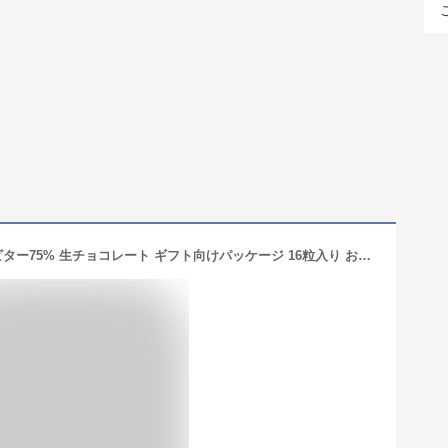
＼クリスマス お歳暮／【送料無料】 ビター75% 生チョコレート ギフト向けパッケージ 16粒入り おしゃれ お取り寄せ 高級 スイーツ お菓子 洋菓子 冷凍 グルメ 誕生日 プレゼント 手土産 お試し 限定 通販 トリュフ gift