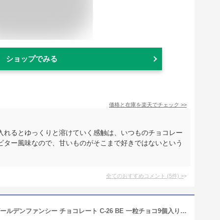
ショップでみる
価格と在庫を
楽天
でチェック
>>
入れるとゆっくりと溶けていく感触は、いつものチョコレー
ビター風味なので、甘いものがそこまで好きではないという
。
全てのおすすめコメント
(
5
件)
>
バレンタイン チョコ モロゾフ 2026 ゴールデンファンシー チョコレート C-26 BE 一粒チョコ9個入り お菓子 スイーツ ブランドチョコ 高級 おしゃれ 本命にも義理チョコにも人気 プレゼント バレンタインデー バレンタインギフト2026 JGS