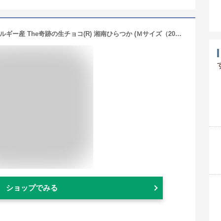
【生チョコ生みの親 小林正和監修】ベルギー産 The奇跡の生チョコ(R) 湘南ひらつか (Ｍサイズ（20粒）)
ショップでみる