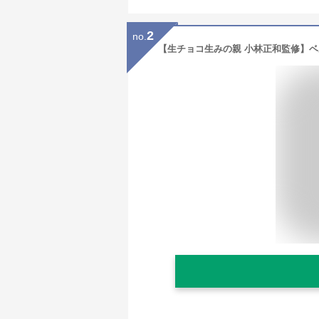
2
no.