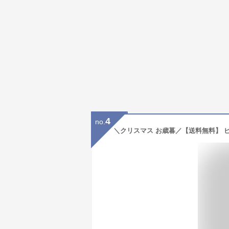
4
no.