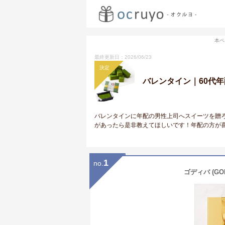
本ペ
最終更新日：2026/06/23
決定
バレンタイン｜60代
バレンタインに年配の男性上司へスイーツを贈ろ
があったら是非教えてほしいです！年配の方が
1
no.
ゴディバ (G