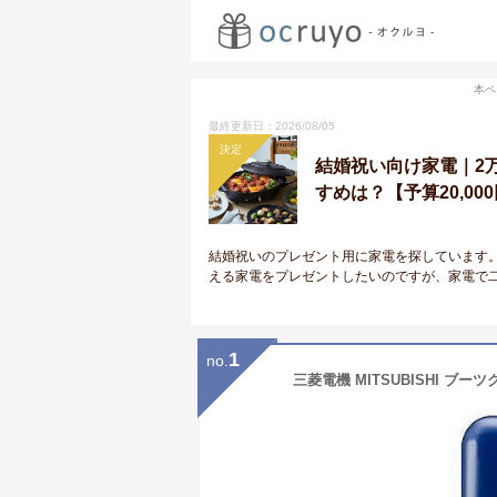
本ペ
最終更新日：2026/08/05
決定
結婚祝い向け家電｜2
すめは？【予算20,00
結婚祝いのプレゼント用に家電を探しています
える家電をプレゼントしたいのですが、家電で
1
no.
三菱電機 MITSUBISHI ブー