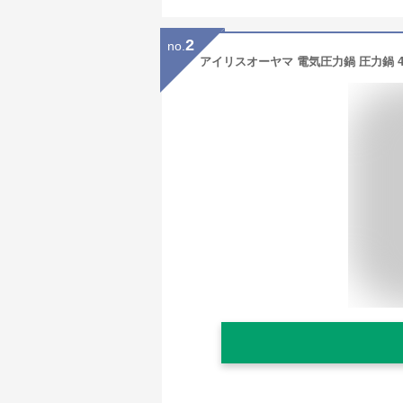
2
no.