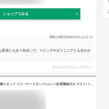
ショップでみる
価格と在庫を
Amazon
でチェック
>>
な新居にも合う色合いで、リビングやダイニングとも合わせ
全てのおすすめコメント
(
1
件)
>
【専用棚板セット】ダイソン専用 掃除機スタンド クリーナースタンド+ルンバ設置機能付き マストバイ I-3600179-SW サテンホワイト 【送料無料】【KK9N0D18P】