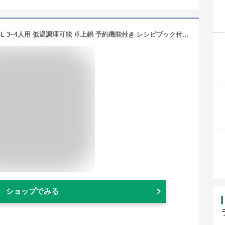
アイリスオーヤマ 電気圧力鍋 圧力鍋 4L 3~4人用 低温調理可能 卓上鍋 予約機能付き レシピブック付き ホワイト PC-MA4-W
ショップでみる