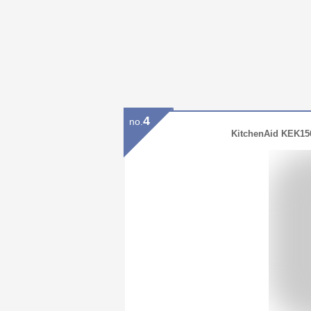
4
no.
KitchenAid K