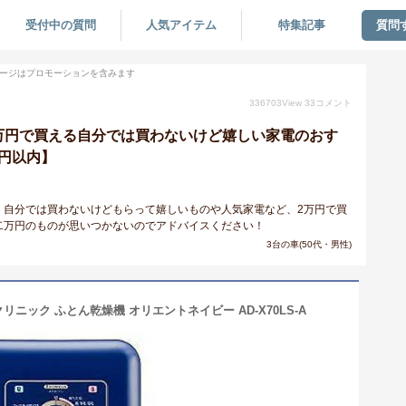
受付中の質問
人気アイテム
特集記事
質問
ージはプロモーションを含みます
336703
View
33
コメント
万円で買える自分では買わないけど嬉しい家電のおす
0円以内】
。自分では買わないけどもらって嬉しいものや人気家電など、2万円で買
二万円のものが思いつかないのでアドバイスください！
3台の車(50代・男性)
ツクリニック ふとん乾燥機 オリエントネイビー AD-X70LS-A