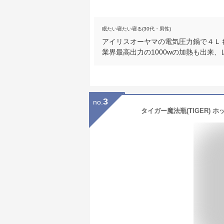
眠たい寝たい寝る(30代・男性)
アイリスオーヤマの電気圧力鍋で４Ｌも
業界最高出力の1000wの加熱も出来
3
no.
タイガー魔法瓶(TIGER) ホ