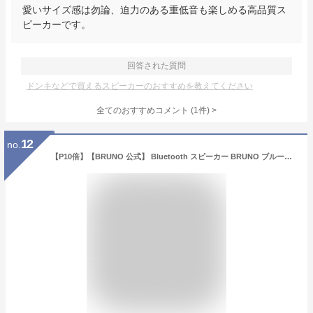
愛いサイズ感は勿論、迫力のある重低音も楽しめる高品質ス
ピーカーです。
回答された質問
ドンキなどで買えるスピーカーのおすすめを教えてください
全てのおすすめコメント
(
1
件)
>
12
no.
【P10倍】【BRUNO 公式】 Bluetooth スピーカー BRUNO ブルーノ ボリューム ノブ IPX4 防水 マグネット アウトドア キッチン TWS ハンズフリー おしゃれ サウンド 音楽 ミュージック BDメッセージカード 対応 引っ越し祝い 入学祝い