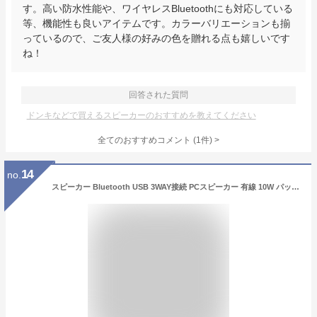
す。高い防水性能や、ワイヤレスBluetoothにも対応している
等、機能性も良いアイテムです。カラーバリエーションも揃
っているので、ご友人様の好みの色を贈れる点も嬉しいです
ね！
回答された質問
ドンキなどで買えるスピーカーのおすすめを教えてください
全てのおすすめコメント
(
1
件)
>
14
no.
スピーカー Bluetooth USB 3WAY接続 PCスピーカー 有線 10W パッシブラジエーター搭載 アンプ内蔵 PC パソコン用 イヤホンジャック 3.5mm接続 無線 マルチメディアスピーカー ステレオ 高音質 テレビ スマートフォン TV コンパクト