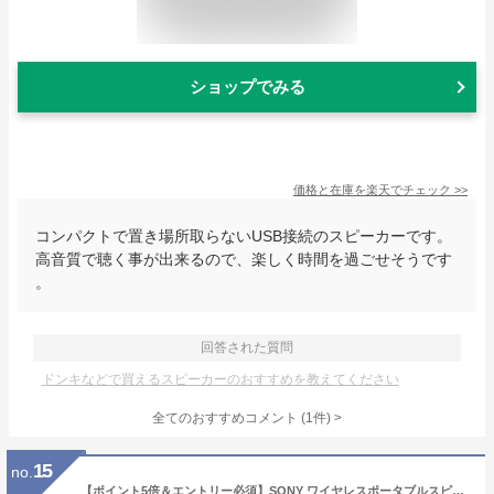
ショップでみる
価格と在庫を
楽天
でチェック
>>
コンパクトで置き場所取らないUSB接続のスピーカーです。
高音質で聴く事が出来るので、楽しく時間を過ごせそうです
。
回答された質問
ドンキなどで買えるスピーカーのおすすめを教えてください
全てのおすすめコメント
(
1
件)
>
15
no.
【ポイント5倍＆エントリー必須】SONY ワイヤレスポータブルスピーカー SRS-XB100 Bluetooth ブルートゥース アクティブスピーカー / ネックスピーカー 防塵 防水 IP67 黒 ブラック B 灰 ライトグレー H ブルー L オレンジ D black light grey blue orange BC HC LC DC