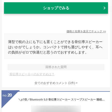
ショップでみる
価格と在庫を
楽天
でチェック
>>
薄型で枕の上にも下にも置くことができる骨伝導スピーカー
はいかがでしょうか。コンパクトで持ち運びしやすく、耳へ
の負担がゼロで快適だと思うのでおすすめします。
回答された質問
骨伝導スピーカーのおすすめは？
全てのおすすめコメント
(
1
件)
>
20
no.
＼p7倍／Bluetooth 5.0 骨伝導スピーカー スリープスピーカー 睡眠スピーカー 骨伝導 スピーカー Bluetoothスピーカー ワイヤレス microSDカード対応 骨伝導ピロースピーカー 骨伝導スリープスピーカー 30/60/120分タイマー 睡眠用