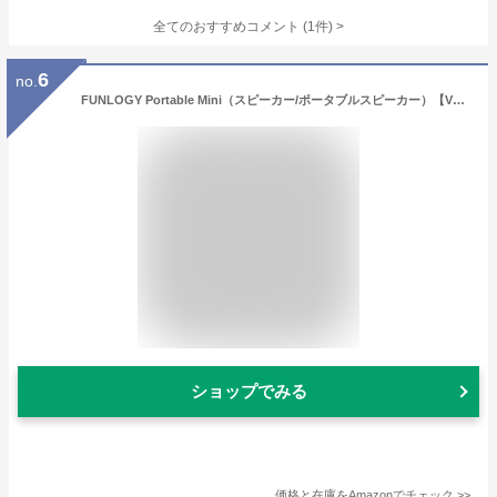
全てのおすすめコメント
(
1
件)
>
6
no.
FUNLOGY Portable Mini（スピーカー/ポータブルスピーカー）【VGP2024受賞】防水対応/小型/Type-C 充電式/バッテリー 内臓/Bluetooth対応/ワイヤレス / IP67 お風呂 で使える/pc スマホ 接続OK/TWS 対応【日本ブランド】(ブラック)
ショップでみる
価格と在庫を
Amazon
でチェック
>>