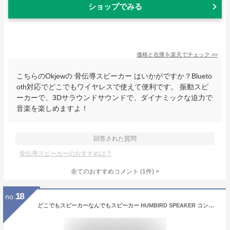
ショップでみる
価格と在庫を
楽天
でチェック
>>
こちらのOkjewの 骨伝導スピーカー はいかがですか？Blueto
oth対応でどこでもワイヤレスで使えて便利です。 振動スピ
ーカーで、3Dサラウンドサウンドで、ダイナミックな迫力で
音楽を楽しめますよ！
回答された質問
骨伝導スピーカーのおすすめは？
全てのおすすめコメント
(
1
件)
>
18
no.
どこでもスピーカーなんでもスピーカー HUMBIRD SPEAKER コンパクト骨伝導スピーカー Bluetoothスピーカー ブルートゥススピーカ humbird speaker