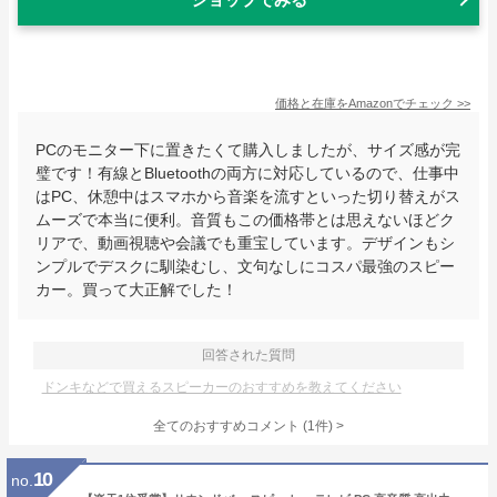
価格と在庫を
Amazon
でチェック
>>
PCのモニター下に置きたくて購入しましたが、サイズ感が完
璧です！有線とBluetoothの両方に対応しているので、仕事中
はPC、休憩中はスマホから音楽を流すといった切り替えがス
ムーズで本当に便利。音質もこの価格帯とは思えないほどク
リアで、動画視聴や会議でも重宝しています。デザインもシ
ンプルでデスクに馴染むし、文句なしにコスパ最強のスピー
カー。買って大正解でした！
回答された質問
ドンキなどで買えるスピーカーのおすすめを教えてください
全てのおすすめコメント
(
1
件)
>
10
no.