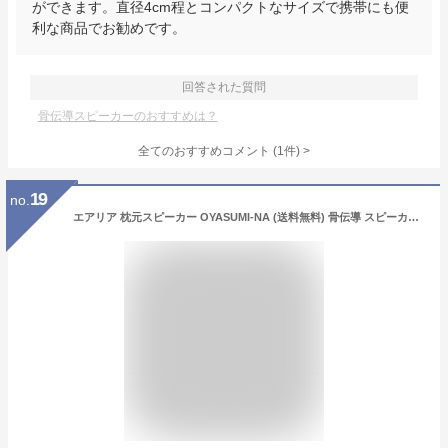
ができます。直径4cm程とコンパクトなサイズで携帯にも便
利な商品でお勧めです。
回答された質問
骨伝導スピーカーのおすすめは？
全てのおすすめコメント
(
1
件)
>
19
no.
エアリア 枕元スピーカー OYASUMI-NA (送料無料) 骨伝導 スピーカースマホ ワイヤレス 電磁波 安眠 快眠 睡眠導入 リラックス ホワイトノイズ 軽量 薄型 小型 2Way プレゼント ギフト グッズ おすすめ 人気