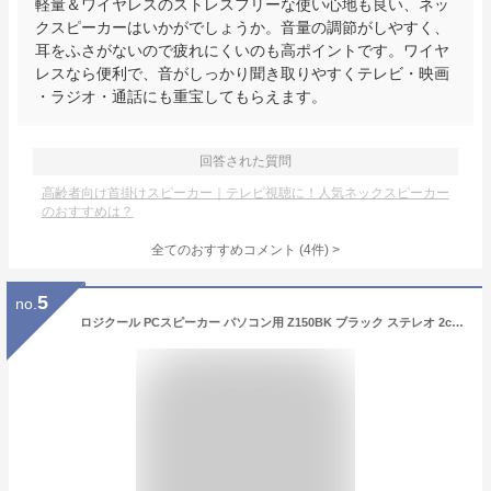
軽量＆ワイヤレスのストレスフリーな使い心地も良い、ネッ
クスピーカーはいかがでしょうか。音量の調節がしやすく、
耳をふさがないので疲れにくいのも高ポイントです。ワイヤ
レスなら便利で、音がしっかり聞き取りやすくテレビ・映画
・ラジオ・通話にも重宝してもらえます。
回答された質問
高齢者向け首掛けスピーカー｜テレビ視聴に！人気ネックスピーカー
のおすすめは？
全てのおすすめコメント
(
4
件)
>
5
no.
ロジクール PCスピーカー パソコン用 Z150BK ブラック ステレオ 2ch コンパクト 3.5mm入力対応 PC スピーカー 国内 2年間メーカー保証