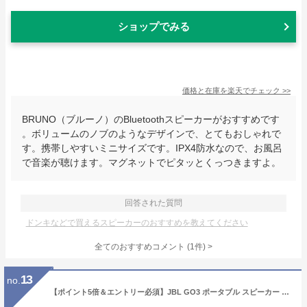
ショップでみる
価格と在庫を
楽天
でチェック
>>
BRUNO（ブルーノ）のBluetoothスピーカーがおすすめです
。ボリュームのノブのようなデザインで、とてもおしゃれで
す。携帯しやすいミニサイズです。IPX4防水なので、お風呂
で音楽が聴けます。マグネットでピタッとくっつきますよ。
回答された質問
ドンキなどで買えるスピーカーのおすすめを教えてください
全てのおすすめコメント
(
1
件)
>
13
no.
【ポイント5倍＆エントリー必須】JBL GO3 ポータブル スピーカー IP67等級防水 Bluetooth ワイヤレス リチウムイオン充電池内蔵 最大5時間再生 防水 防塵 go3 黒 black ブラック 赤 red レッド 橙 orange オレンジ 青 blue ブルー