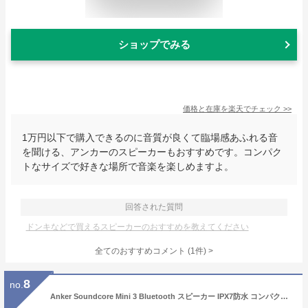
ショップでみる
価格と在庫を
楽天
でチェック
>>
1万円以下で購入できるのに音質が良くて臨場感あふれる音
を聞ける、アンカーのスピーカーもおすすめです。コンパク
トなサイズで好きな場所で音楽を楽しめますよ。
回答された質問
ドンキなどで買えるスピーカーのおすすめを教えてください
全てのおすすめコメント
(
1
件)
>
8
no.
Anker Soundcore Mini 3 Bluetooth スピーカー IPX7防水 コンパクト イコライザー設定 BassUpテクノロジー PartyCast機能 15時間連続再生 USB-Cポート採用 お風呂 ネイビー