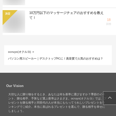
10万円以下のマッサージチェアのおすすめを教え
決定
て！
18
回答
ocruyo(オクルヨ)
パソコン用スピーカー｜デスクトップPCに！高音質で人気のおすすめは？
Our Vision
大切な人に贈り物をするとき、あなたは何を基準に選びますか？季節のイベ
ント、贈る相手、予算など選ぶ基準はさまざま。ocruyo(オクルヨ）では、プ
レゼントを贈る相手と同世代の人が本当にもらってうれしいプレゼントをラ
ンキングでご紹介。本当に喜ばれるプレゼントを選んで、贈る相手を幸せに
しましょう。