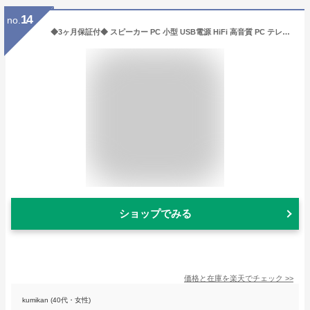
14
no.
◆3ヶ月保証付◆ スピーカー PC 小型 USB電源 HiFi 高音質 PC テレビ タブレット スマホ PC用 2chステレオ 重低音 USBスピーカー (管理S) 送料無料【SK12196】
ショップでみる
価格と在庫を
楽天
でチェック
>>
kumikan (40代・女性)