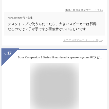
価格と在庫を
楽天
でチェック
>>
nanacoco(40代・女性)
デスクトップで使うんだったら、大きいスピーカーは邪魔に
なるのでは？子が手ですが重低音がいいらしいです
全てのおすすめコメント
(
1
件)
>
17
no.
Bose Companion 2 Series III multimedia speaker system PCスピーカー 19 cm(H) x 8 cm(W) x 右:15 cm 左:14.5 cm(D)