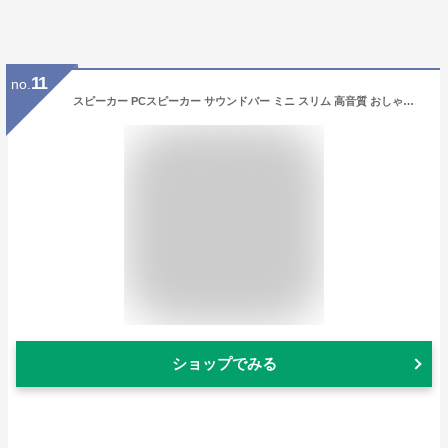
11
no.
スピーカー PCスピーカー サウンドバー ミニ スリム 高音質 おしゃれ USB 小型 コンパクト パソコン USB給電 接続 ゲーム ZOOM 会議 USB入力 小さい 省スペース 小さめ テレワーク 有線 ケーブル ホワイト ブラック かわいい お洒落 オシャレ PC USB 会社 仕事 音楽
ショップでみる