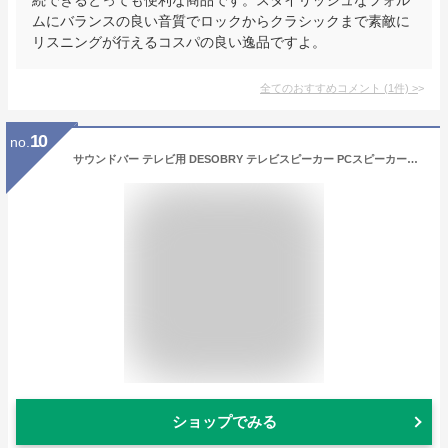
ムにバランスの良い音質でロックからクラシックまで素敵に
リスニングが行えるコスパの良い逸品ですよ。
全てのおすすめコメント
(
1
件)
>
10
no.
サウンドバー テレビ用 DESOBRY テレビスピーカー PCスピーカーBluetooth5.0対応 50W出力 USB対応 音楽/ゲーム/映画3つEQモード 同軸デジタル/光デジタル/AUX接続/HDMI（ARC）入力対応
ショップでみる