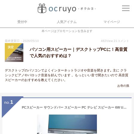
受付中
人気アイテム
マイページ
本ページはプロモーションを含みます
最終更新日：2026/05/10
482
View
21
コメント
決定
パソコン用スピーカー｜デスクトップPCに！高音質
で人気のおすすめは？
デスクトップのパソコンでよくインターネットラジオや音楽を聞きます｡ 主に クラ
シックピアノやバロック音楽を好んでいます 。もっといい音で聞きたいので 高音質
スピーカーのおすすめを教えてください。
お寺の孫
1
no.
PCスピーカー サウンドバー スピーカー PC テレビ スピーカー 6W USB電源 3.5mmステレオミニジャック コンパクト マイク ヘッドホン端子付き AUX接続 パソコン スマホ 高音質