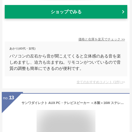
ショップでみる
価格と在庫を
楽天
でチェック
>>
あかり(40代・女性)
パソコンの左右から音が聞こえてくると立体感のある音を楽
しめますし、迫力も出ますね。リモコンがついているので音
質の調整も簡単にできるのが便利です。
全てのおすすめコメント
(
1
件)
>
13
no.
サンワダイレクト AUX PC・テレビスピーカー ＜木製＞16W ステレオ ブックシェルフ型 400-SP068 ブラック