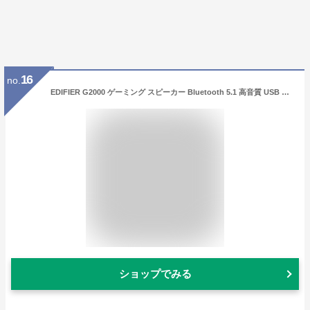
16
no.
EDIFIER G2000 ゲーミング スピーカー Bluetooth 5.1 高音質 USB 接続 3.5mm 有線 無線 ワイヤレス AUX 軽量 小型 コンパクト RGBライト HIFIレベル2.75インチの全周波数ユニット 臨場感 重低音 スマホ iPhone Android パソコン PC ゲーム
ショップでみる