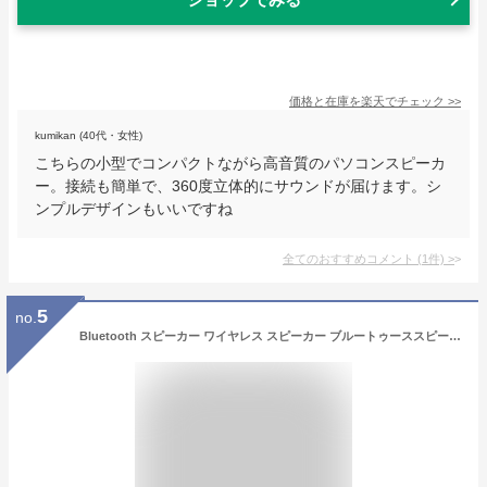
価格と在庫を
楽天
でチェック
>>
kumikan (40代・女性)
こちらの小型でコンパクトながら高音質のパソコンスピーカ
ー。接続も簡単で、360度立体的にサウンドが届けます。シ
ンプルデザインもいいですね
全てのおすすめコメント
(
1
件)
>
5
no.
Bluetooth スピーカー ワイヤレス スピーカー ブルートゥーススピーカー ホームシアター ワイヤレス ウッドスピーカー 木製 木目 12W 2.0ch テレビ TV/PC対応 Soundbar Speaker シアターバー USB AUX TFカード Micro iPhone Android タブレット 旅行 ドライブ アウトドア 2色