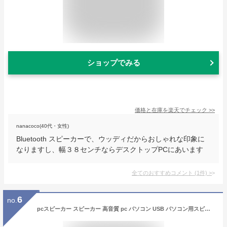
ショップでみる
価格と在庫を
楽天
でチェック
>>
nanacoco(40代・女性)
Bluetooth スピーカーで、ウッディだからおしゃれな印象に
なりますし、幅３８センチならデスクトップPCにあいます
全てのおすすめコメント
(
1
件)
>
6
no.
pcスピーカー スピーカー 高音質 pc パソコン USB パソコン用スピーカー テレビ speaker ダブルスピーカー サラウンドサウンド 【送料無料】