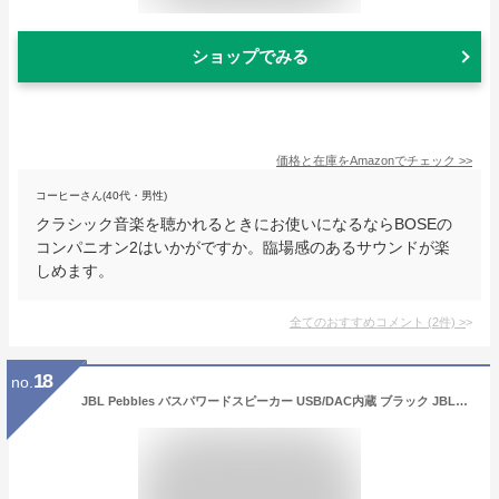
ショップでみる
価格と在庫を
Amazon
でチェック
>>
コーヒーさん(40代・男性)
クラシック音楽を聴かれるときにお使いになるならBOSEの
コンパニオン2はいかがですか。臨場感のあるサウンドが楽
しめます。
全てのおすすめコメント
(
2
件)
>
18
no.
JBL Pebbles バスパワードスピーカー USB/DAC内蔵 ブラック JBLPEBBLESBLKJN