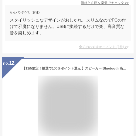
価格と在庫を
楽天
でチェック
>>
もんパン(40代・女性)
スタイリッシュなデザインがおしゃれ、スリムなのでPCの付
けて邪魔になりません。USBに接続するだけで楽、高音質な
音を楽しめます。
全てのおすすめコメント
(
1
件)
>
12
no.
【11/5限定！抽選で100％ポイント還元 】スピーカー Bluetooth 高音質 80W PCスピーカー 3.5mm 光デジタル リモコン ツイーター 木製 ワイヤレス 音質調整 高出力 USB microSD