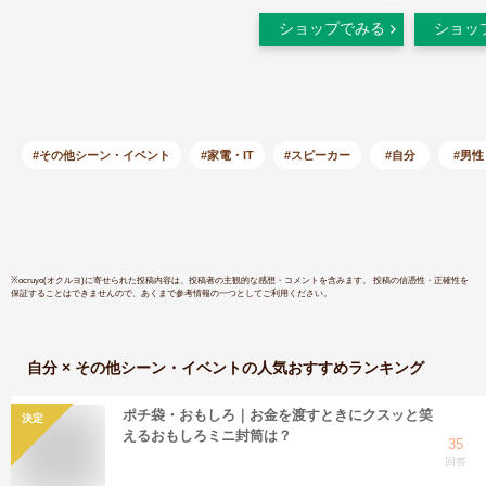
PC テレビ スピーカ
パソコン 
ショップでみる
ショッ
ー 6W USB電源
ー pcスピ
3.5mmステレオミニ
音質 USB
ジャック コンパクト
用スピーカ
マイク ヘッドホン端
speake
子付き AUX接続 パ
ーカー サ
ソコン スマホ 高音
ウンド 【
#その他シーン・イベント
#家電・IT
#スピーカー
#自分
#男性
質
※
ocruyo(オクルヨ)
に寄せられた投稿内容は、投稿者の主観的な感想・コメントを含みます。 投稿の信憑性・正確性を
保証することはできませんので、あくまで参考情報の一つとしてご利用ください。
自分 × その他シーン・イベント
の人気おすすめランキング
ポチ袋・おもしろ｜お金を渡すときにクスッと笑
決定
えるおもしろミニ封筒は？
35
回答