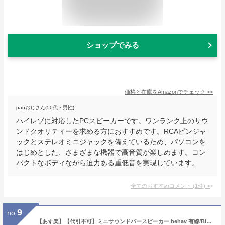
ショップでみる
価格と在庫を
Amazon
でチェック
>>
panおじさん(50代・男性)
ハイレゾに対応したPCスピーカーです。ワンランク上のサウ
ンドクオリティーを求める方におすすめです。RCAピンジャ
ックとステレオミニジャックを備えているため、パソコンを
はじめとした、さまざまな機器で高音質が楽しめます。コン
パクトなボディながら迫力ある重低音を実現しています。
全てのおすすめコメント
(
1
件)
>
9
no.
【あす楽】【代引不可】ミニサウンドバースピーカー behav 有線/Bluetooth両対応 スピーカー PC TV スマホ タブレット エレコム SP-PCBS01U