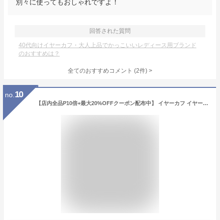
別々に使ってもおしゃれですよ！
回答された質問
40代向けイヤーカフ・大人上品でかっこいいレディース用ブランド
のおすすめは？
全てのおすすめコメント
(
2
件)
>
10
no.
【店内全品P10倍+最大20%OFFクーポン配布中】 イヤーカフ イヤーカフス イヤカフ イヤリング 4点セット 大ぶり パール 金属アレルギー対応 18K レディース ニッケルフリー ゴールド シルバー ピンクゴールド 送料無料 ランキング1位 プチプライス高見え CRAIFE