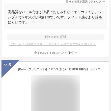
価格と在庫を
楽天
でチェック
>>
高品質なパール付きが上品でおしゃれなイヤーカフです。シ
ンプルで60代の方が着けやすいです。フィット感があり落ち
にくいです。
回答された質問
イヤーカフ｜60代に似合う上品でおしゃれなおすすめを教えて！
全てのおすすめコメント
(
1
件)
>
8
no.
[Brilliet(ブリリエット)] イヤカフ さくら【日本全量検品】【ジュエリー老舗コラボ】 重ね付け レディース