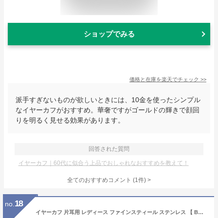
ショップでみる
価格と在庫を
楽天
でチェック
>>
派手すぎないものが欲しいときには、10金を使ったシンプル
なイヤーカフがおすすめ。華奢ですがゴールドの輝きで顔回
りを明るく見せる効果があります。
回答された質問
イヤーカフ｜60代に似合う上品でおしゃれなおすすめを教えて！
全てのおすすめコメント
(
1
件)
>
18
no.
イヤーカフ 片耳用 レディース ファインスティール ステンレス 【 BLOOM ブルーム 】 金属アレルギー対応 プレゼント 贈り物 ギフト 20代 30代 40代 50代 60代 ジュエリー