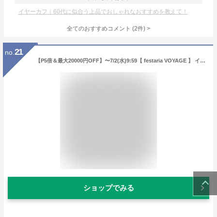
イヤーカフ｜60代に似合う上品でおしゃれなおすすめを教えて！
全てのおすすめコメント
(
2
件)
>
21
no.
【P5倍＆最大20000円OFF】〜7/2(水)9:59【 festaria VOYAGE 】 イヤーカフ sv シルバー 淡水パール 真珠 誕生石 ギフト プレゼント ジュエリー レディース シンプル 大人 普段使い 誕生日 箱付き ブランド フェスタリア ボヤージュ
ショップでみる