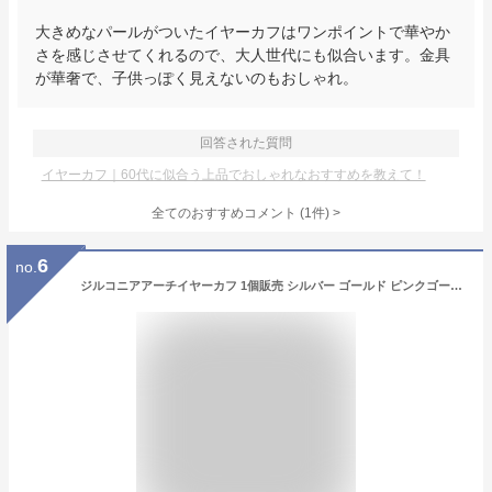
大きめなパールがついたイヤーカフはワンポイントで華やか
さを感じさせてくれるので、大人世代にも似合います。金具
が華奢で、子供っぽく見えないのもおしゃれ。
回答された質問
イヤーカフ｜60代に似合う上品でおしゃれなおすすめを教えて！
全てのおすすめコメント
(
1
件)
>
6
no.
ジルコニアアーチイヤーカフ 1個販売 シルバー ゴールド ピンクゴールド 銀色 クロス 金色 X クリスタル キラキラ パベ イヤカフ パヴェ イヤークリップ ノンホールピアス メンズ レディース ペア イヤリング 結婚式 発表会 2次会 卒業式 入学式 挟む プレゼント シンプル