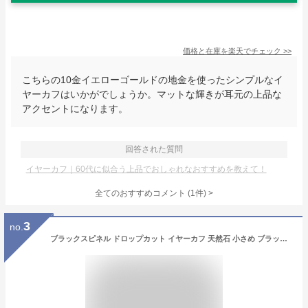
価格と在庫を
楽天
でチェック
>>
こちらの10金イエローゴールドの地金を使ったシンプルなイ
ヤーカフはいかがでしょうか。マットな輝きが耳元の上品な
アクセントになります。
回答された質問
イヤーカフ｜60代に似合う上品でおしゃれなおすすめを教えて！
全てのおすすめコメント
(
1
件)
>
3
no.
ブラックスピネル ドロップカット イヤーカフ 天然石 小さめ ブラック 黒 ゴールド 真鍮 シンプル 大人可愛い 8月誕生石 カジュアル 一粒 お守り 御守