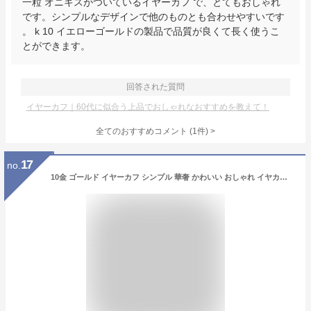
一粒 オニキスがついているイヤーカフ で、とてもおしゃれ
です。シンプルなデザインで他のものとも合わせやすいです
。 k 10 イエローゴールドの製品で品質が良くて長く使うこ
とができます。
回答された質問
イヤーカフ｜60代に似合う上品でおしゃれなおすすめを教えて！
全てのおすすめコメント
(
1
件)
>
17
no.
10金 ゴールド イヤーカフ シンプル 華奢 かわいい おしゃれ イヤカフ 片耳用 1個売りレディース 女性用 誕生日プレゼント 妻 母 金属アレルギー 安心 結婚式 お呼ばれ アクセサリー ジュエリー シンプル 華奢 かわいい 小さい 小さめ 軽い 即納