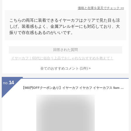
価格と在庫を
楽天
でチェック
>>
こちらの両耳に装着できるイヤーカフはクリアで見た目も涼
しげ。装着感もよく、金属アレルギーにも対応しており、大
振りで存在感もあるのがいいです。
回答された質問
イヤーカフ｜60代に似合う上品でおしゃれなおすすめを教えて！
全てのおすすめコメント
(
1
件)
>
14
no.
【980円OFFクーポンあり】イヤーカフ イヤカフ イヤーカフス 9am パール 大ぶり 両耳用 セット 金属アレルギー対応 ピアス レディース シンプル 一粒パール ニッケルフリー ウェアリング ゴールド シルバー 可愛い おしゃれ イヤリング 送料無料 フープ 18Kコーティング