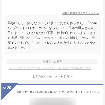
価格と在庫を
楽天
でチェック
>>
落ちにくく、痛くなりにくい事にこだわり作られた、「qpari
s」ブランドのイヤーカフになっていて、日本の職人さんの
手によって、ひとつひとつ丁寧に仕上げられています。とて
も上品で美しい、アルファベット「S」の曲線をモデルにデ
ザインされていて、オシャレな大人の女性にもオススメかと
思いました。
回答された質問
イヤーカフ｜60代に似合う上品でおしゃれなおすすめを教えて！
全てのおすすめコメント
(
1
件)
>
20
no.
2連 イヤーカフ RE0001 mu-ra ムーラ クリスマス ギフト レディース 大ぶり 20代 30代 40代 50代 60代 かっこいい おしゃれ かわいい シルバー925 シンプル 耳が痛くなりにくい 落ちにくい 外れにくい 右耳 左耳 両耳 普段使い 大人 女性 記念日 贈り物 ホワイトデー