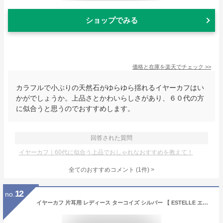
ショップでみる
価格と在庫を
楽天
でチェック
>>
カラフルで小ぶりの天然石がゆらゆら揺れるイヤーカフはい
かがでしょうか。上品さとかわいらしさがあり、６０代の方
に似合うと思うのでおすすめします。
回答された質問
イヤーカフ｜60代に似合う上品でおしゃれなおすすめを教えて！
全てのおすすめコメント
(
1
件)
>
12
no.
イヤーカフ 片耳用 レディース ターコイズ シルバー 【 ESTELLE エステール 】 プレゼント 贈り物 ギフト 20代 30代 40代 50代 60代 ジュエリー