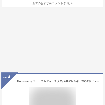
全てのおすすめコメント
(
1
件)
>
4
no.
Moonstan イヤーカフ レディース 人気 金属アレルギー対応 2個セット ゴールド シルバー 大ぶり キラキラ かわいい (ゴールド)