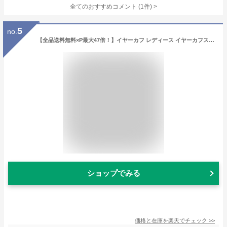
全てのおすすめコメント
(
1
件)
>
5
no.
【全品送料無料×P最大47倍！】イヤーカフ レディース イヤーカフス イヤカフ ウェアリング イヤリング 片耳用 パール サイズ 2連 二連 大人 上品 エレガント 華奢 シンプル フェミニン ゴールド シルバー
ショップでみる
価格と在庫を
楽天
でチェック
>>