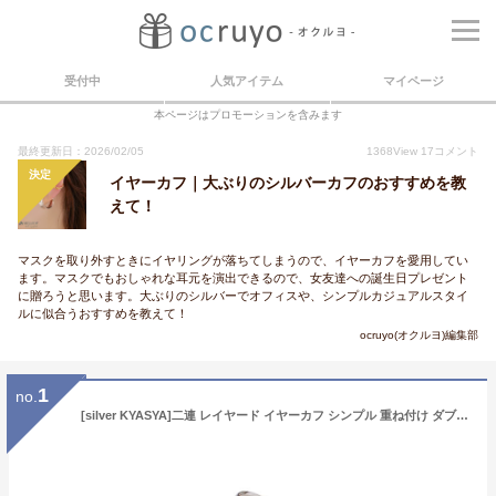
受付中
人気アイテム
マイページ
本ページはプロモーションを含みます
最終更新日：2026/02/05
1368
View
17
コメント
決定
イヤーカフ｜大ぶりのシルバーカフのおすすめを教
えて！
マスクを取り外すときにイヤリングが落ちてしまうので、イヤーカフを愛用してい
ます。マスクでもおしゃれな耳元を演出できるので、女友達への誕生日プレゼント
に贈ろうと思います。大ぶりのシルバーでオフィスや、シンプルカジュアルスタイ
ルに似合うおすすめを教えて！
ocruyo(オクルヨ)編集部
1
no.
[silver KYASYA]二連 レイヤード イヤーカフ シンプル 重ね付け ダブルライン レディース シルバー925 18k18金 耳の穴いらない イヤークリップ シルバー ゴールド 金属アレルギー対応 片耳用 (シルバー)