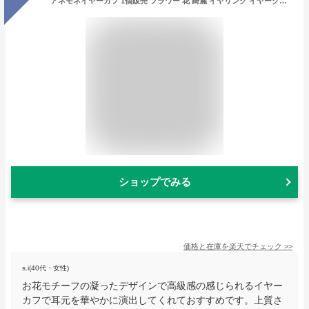
アネモネイヤーカフ 1個販売 フラワー 花 綺麗 イヤリング イヤークリップ フェイクピアス 耳 軟骨 レディース 穴あけ不要 挟む はさむ イヤーカフ シルバー ゴールド ノンホールピアス ノンホール あけない 金色 銀色 結婚式 パーティ 女子会 ウエディング プレゼント 人気
ショップでみる
価格と在庫を
楽天
でチェック
>>
s.i(40代・女性)
お花モチーフの凝ったデザインで高級感の感じられるイヤー
カフで耳元を華やかに演出してくれておすすめです。上質さ