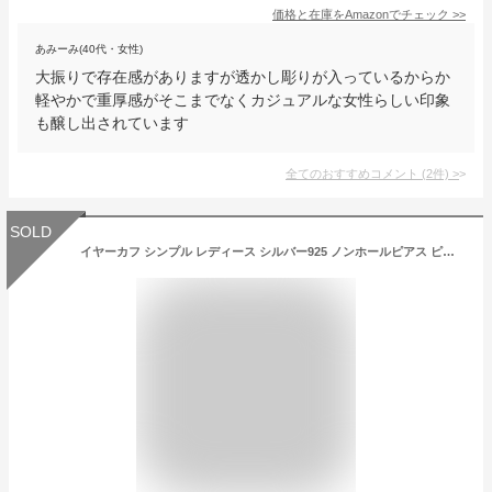
価格と在庫を
Amazon
でチェック
>>
あみーみ(40代・女性)
大振りで存在感がありますが透かし彫りが入っているからか
軽やかで重厚感がそこまでなくカジュアルな女性らしい印象
も醸し出されています
全てのおすすめコメント
(
2
件)
>
SOLD
イヤーカフ シンプル レディース シルバー925 ノンホールピアス ピアリング 大ぶり 【PALUNI パルニ】 18k ゴールド仕上げ イヤリング Silver925 金属アレルギー対応 片耳用 フック ピアス カジュアル フォーマル おしゃれ