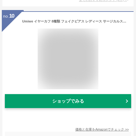
10
no.
Umiwe イヤーカフ 8種類 フェイクピアス レディース サージカルステンレス製 ノンホールピアス 金属アレルギー対応 アクセサリー 誕生日 結婚式 記念 軟骨 挟む 重ね付け おしゃれ イヤリング シルバー Prime day
ショップでみる
価格と在庫を
Amazon
でチェック
>>