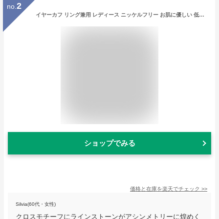
2
no.
イヤーカフ リング兼用 レディース ニッケルフリー お肌に優しい 低金属アレルギー 安心 フープ 重ね付け風 クロス キラキラ 細め 細い 華奢 指輪 シルバー ゴールド イヤカフ シンプル 綺麗 可愛い プレゼント ギフト メール便 送料無料
ショップでみる
価格と在庫を
楽天
でチェック
>>
Silvia(60代・女性)
クロスモチーフにラインストーンがアシンメトリーに煌めく