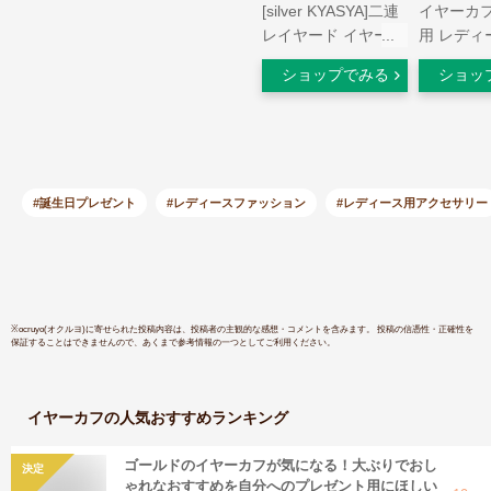
[silver KYASYA]二連
イヤーカフ
レイヤード イヤーカ
用 レディ
フ シンプル 重ね付
ケルフリー
ショップでみる
ショッ
け ダブルライン レ
しい 低金
ディース シルバー
ー 安心 
925 18k18金 耳の穴
付け風 ク
いらない イヤークリ
キラ 細め
ップ シルバー ゴー
指輪 シル
ルド 金属アレルギー
ルド イヤ
#誕生日プレゼント
#レディースファッション
#レディース用アクセサリー
対応 片耳用 (シルバ
プル 綺麗
ー)
レゼント 
ール便 送
※
ocruyo(オクルヨ)
に寄せられた投稿内容は、投稿者の主観的な感想・コメントを含みます。 投稿の信憑性・正確性を
保証することはできませんので、あくまで参考情報の一つとしてご利用ください。
イヤーカフ
の人気おすすめランキング
ゴールドのイヤーカフが気になる！大ぶりでおし
決定
ゃれなおすすめを自分へのプレゼント用にほしい