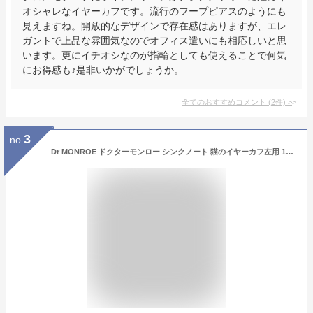
オシャレなイヤーカフです。流行のフープピアスのようにも
見えますね。開放的なデザインで存在感はありますが、エレ
ガントで上品な雰囲気なのでオフィス遣いにも相応しいと思
います。更にイチオシなのが指輪としても使えることで何気
にお得感も♪是非いかがでしょうか。
全てのおすすめコメント
(
2
件)
>
3
no.
Dr MONROE ドクターモンロー シンクノート 猫のイヤーカフ左用 1P 片耳 イヤーカフ シルバー925 シルバー シルバーイヤーカフ シルバーアクセサリー シルバーアクセ ブランド レディース 女性 彼女 耳飾り かわいい 可愛い ネコ 人気 ギフト プレゼント