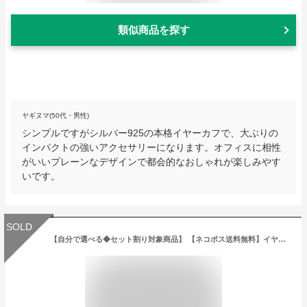
類似商品を探す
ヤギヌマ(50代・男性)
シンプルですがシルバー925の本格イヤーカフで、大ぶりの
インパクトの強いアクセサリーになります。オフィスに相性
がいいプレーンなデザインで都会的なおしゃれが楽しみやす
いです。
SOLD
【自分で選べる◆セット割り対象商品】 【ネコポス送料無料】イヤーカフ ウェアリング イヤリング 片耳用 金属アレルギー対応 リング 3リング サークル メタル ゴールド シルバー 金 銀 ニッケルフリー 安心 重ね付け 大ぶり トレンド シンプル レディース 女性