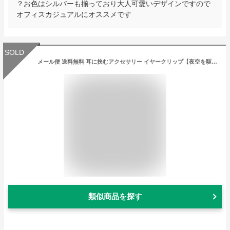
？お色はシルバーも揃っており大人可愛いデザインですので
オフィスカジュアルにオススメです
SOLD
メール便 送料無料 耳に挟むアクセサリー イヤークリップ【夜空を駆ける猫 イヤカフ イヤーカフ】幸運スター 猫ちゃん ネコ ねこ/シルバーピアス/シルバー925製/ブランドgood vibrationsピアス メンズ レディース ギフト プレゼント セカンドピアス
類似商品を探す