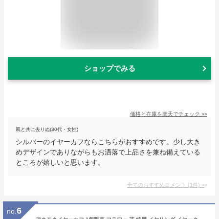
ショップでみる
価格と在庫を
楽天
でチェック
>>
風と共に去りぬ(30代・女性)
シルバーのイヤーカフならこちらがおすすめです。少し大き
めデザインでありながらもお洒落で上品さを兼ね備えている
ところが嬉しいと思います。
全てのおすすめコメント
(
1
件)
>
6
no.