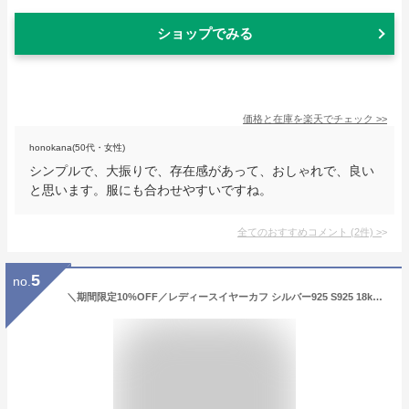
ショップでみる
価格と在庫を
楽天
でチェック
>>
honokana(50代・女性)
シンプルで、大振りで、存在感があって、おしゃれで、良い
と思います。服にも合わせやすいですね。
全てのおすすめコメント
(
2
件)
>
5
no.
＼期間限定10%OFF／レディースイヤーカフ シルバー925 S925 18kgp 金メッキ gold silver ゴールド シルバー 金色 銀色 シンプル 耳の穴いらない ダブルライン イヤーカフ イヤークリップ 金属アレルギー対応 片耳用