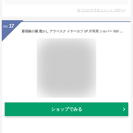
全てのおすすめコメント
(
1
件)
>
17
no.
新宿銀の蔵 透かし アラベスク イヤーカフ 1P 片耳用 シルバー 925 ノンホールピアス イヤークリップ 唐草 唐草模様 蔦 ツタ 繊細
ショップでみる