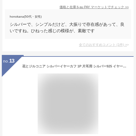
価格と在庫を
au PAY マーケット
でチェック
>>
honokana(50代・女性)
シルバーで、シンプルだけど、大振りで存在感があって、良
いですね。ひねった感じの模様が、素敵です
全てのおすすめコメント
(
1
件)
>
13
no.
花とジルコニア シルバーイヤーカフ 1P 片耳用 シルバー925 イヤーカフス イヤカフ ノンホールピアス イヤリング シンプル キレイめ