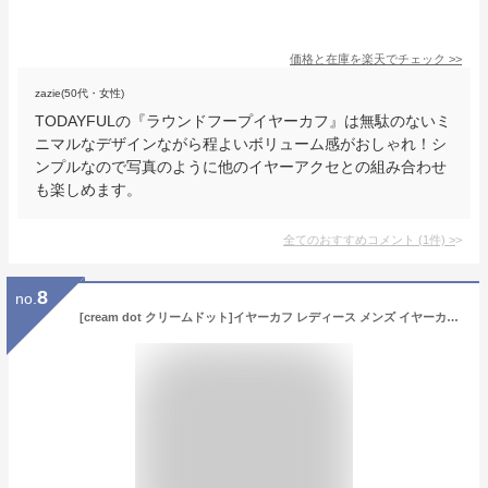
価格と在庫を
楽天
でチェック
>>
zazie(50代・女性)
TODAYFULの『ラウンドフープイヤーカフ』は無駄のないミ
ニマルなデザインながら程よいボリューム感がおしゃれ！シ
ンプルなので写真のように他のイヤーアクセとの組み合わせ
も楽しめます。
全てのおすすめコメント
(
1
件)
>
8
no.
[cream dot クリームドット]イヤーカフ レディース メンズ イヤーカフス イヤカフ ウェアリング 片耳用 メタル クロス 交差 変形 大人 【シルバー×ワンサイズ】