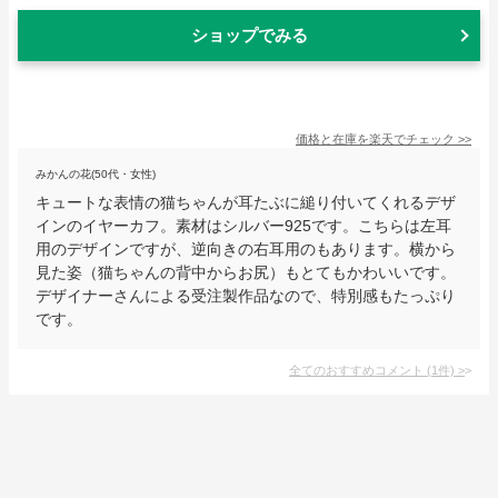
ショップでみる
価格と在庫を
楽天
でチェック
>>
みかんの花(50代・女性)
キュートな表情の猫ちゃんが耳たぶに縋り付いてくれるデザ
インのイヤーカフ。素材はシルバー925です。こちらは左耳
用のデザインですが、逆向きの右耳用のもあります。横から
見た姿（猫ちゃんの背中からお尻）もとてもかわいいです。
デザイナーさんによる受注製作品なので、特別感もたっぷり
です。
全てのおすすめコメント
(
1
件)
>