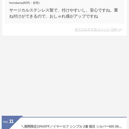
honokana(50代・女性)
サージカルステンレス製で、付けやすいし、安心ですね。重
ね付けができるので、おしゃれ感がアップですね
全てのおすすめコメント
(
1
件)
>
11
no.
＼期間限定10%OFF／イヤーカフ シンプル 2連 槌目 シルバー925 S925 18kgp 金メッキ gold silver ゴールド シルバー 金色 銀色 フープ 耳の穴いらない イヤークリップ 金属アレルギー対応 片耳用