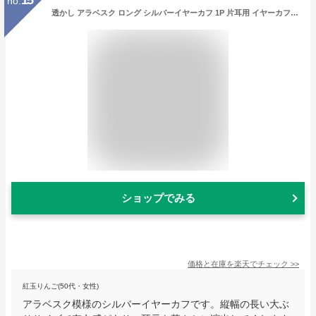
no.
透かし アラベスク ロング シルバーイヤーカフ 1P 片耳用 イヤーカフス シルバー イヤーカフ 幅広 大ぶり シルバーアクセサリー イヤークリップ ノンホール ピアス シルバー925 メンズ レディース 男性 女性 彼氏 彼女 プレゼント 人気 かわいい おしゃれ
ショップでみる
価格と在庫を
楽天
でチェック
>>
紅玉りんご(50代・女性)
アラベスク模様のシルバーイヤーカフです。縦幅の長い大ぶ