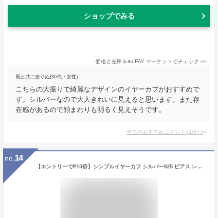
ショップでみる
価格と在庫を
au PAY マーケット
でチェック
>>
風と共に去りぬ(30代・女性)
こちらの大振りで綺麗なデザインのイヤーカフがおすすめで
す。シルバーなので大人きれいに見えると思います。また存
在感があるので顔まわりも明るく見えそうです。
全てのおすすめコメント
(
1
件)
>
14
no.
【エントリーでP10倍】シンプルイヤーカフ シルバー925 ピアス レディース ゴールド 18K イヤーカフ シンプル gold silver 2色 金属アレルギー対応 小ぶり 片耳用