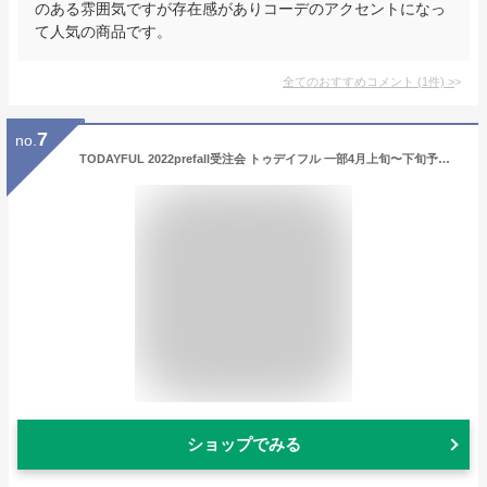
のある雰囲気ですが存在感がありコーデのアクセントになっ
て人気の商品です。
全てのおすすめコメント
(
1
件)
>
7
no.
TODAYFUL 2022prefall受注会 トゥデイフル 一部4月上旬〜下旬予約 Round Hoop Earcuff (Silver925) ラウンドフープイヤーカフ シルバー925 レディース アクセサリー イヤーカフ イヤリング ミニ フープ 12990911 [クーポン利用不可] 22summer受注会
ショップでみる