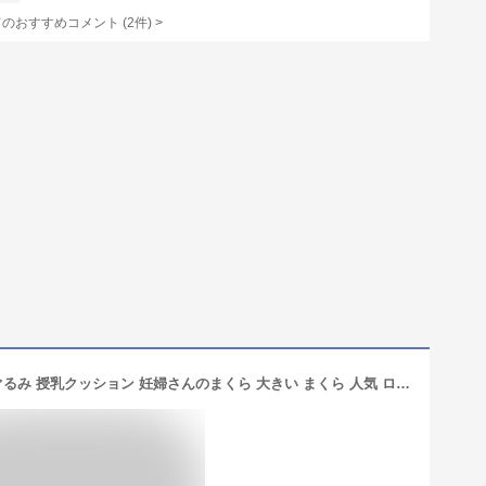
てのおすすめコメント
(
2
件)
>
【当日出荷】抱き枕 バナナさん ぬいぐるみ 授乳クッション 妊婦さんのまくら 大きい まくら 人気 ロング枕 授乳クッション バナナクッション マクラ かわいい 大きな枕 かわいい枕 548040