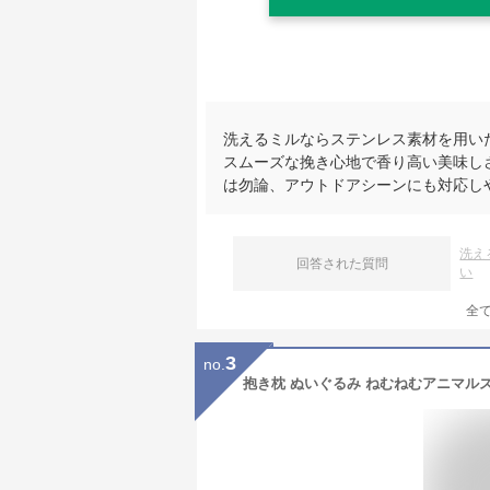
洗えるミルならステンレス素材を用い
スムーズな挽き心地で香り高い美味し
は勿論、アウトドアシーンにも対応し
洗え
回答された質問
い
全
3
no.