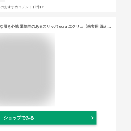
てのおすすめコメント
(
1
件)
>
送料無料 カーペットを歩いているような履き心地 通気性のあるスリッパ ecru エクリュ【来客用 洗える オールシーズン 室内履き ルームシューズ メンズ レディース トイレ オフィス リビング 病院 スリッパ カジュアル エコ リサイクル 履き心地 夏用 パイル】母の日
ショップでみる