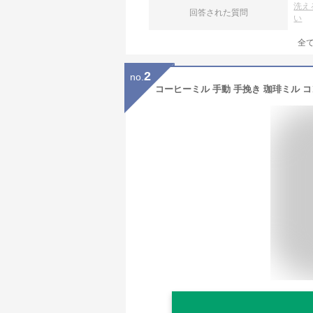
洗え
回答された質問
い
全
2
no.