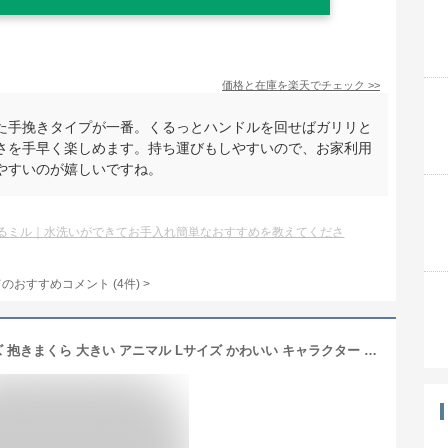
価格と在庫を
楽天
でチェック
>>
た手挽きタイプが一番。くるっとハンドルを回せばガリリと
さを手早く楽しめます。持ち運びもしやすいので、お家利用
やすいのが嬉しいですね。
るミル｜水洗いができてお手入れ簡単なおすすめを教えてくださ
てのおすすめコメント
(
4
件)
>
抱き枕 ぬいぐるみ ねむねむアニマルズ 抱きまくら 大きい アニマル Lサイズ かわいい キャラクター 女の子 もちもち 大きめ ふわふわ パンダ プードル ゴリラ ネコ くま 犬 うさぎ 柴犬 パグ 猫 ねこ チワワ ダックス 人形 プレゼント ギフト 誕生日 贈り物 子供 クリスマス