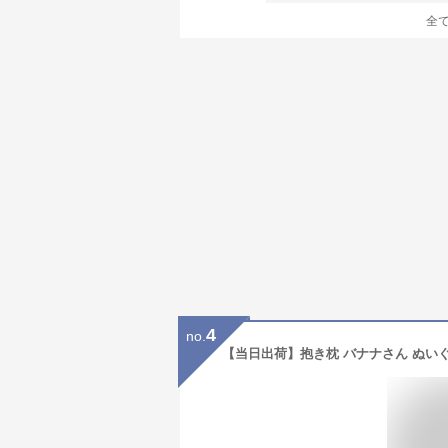
全
4
no.