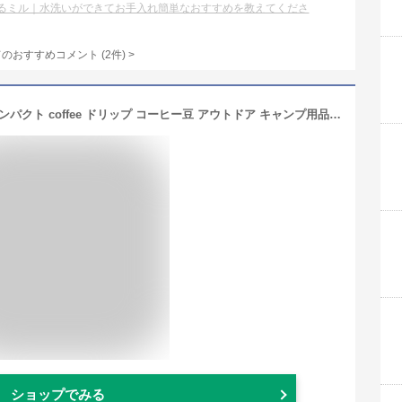
るミル｜水洗いができてお手入れ簡単なおすすめを教えてくださ
てのおすすめコメント
(
2
件)
>
コーヒーミル 手動 手挽き 珈琲ミル コンパクト coffee ドリップ コーヒー豆 アウトドア キャンプ用品 ソロキャンプ コーヒーグッズ ステンレス 水洗い 洗える 珈琲 ミル 細挽き 粗挽き おしゃれ プレゼント 豆 から 挽く コーヒー グッズ おすすめ アルファックス
ショップでみる