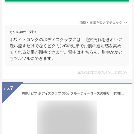
価格と在庫を
楽天
でチェック
>>
あかり(40代・女性)
ホワイトコンクのボディスクラブには、毛穴汚れをきれいに
洗い流すだけでなくビタミンCの効果でお肌の透明感を高め
てくれる効果が期待できます。背中はもちろん、肘やかかと
もツルツルにできます。
全てのおすすめコメント
(
1
件)
>
7
no.
PIBU ピブ ボディスクラブ 360g フルーティーローズの香り ［同梱物付き］ ［ ボディケアマッサージ ボディソープ 肘 膝 かかと お尻 黒ずみ 角質 ］ぴぶ