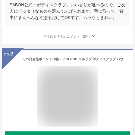
SABON公式・ボディスクラブ。いい香りが選べるので、ご友
人にピッタリなものを選んでふげられます。手に取って、背
中にまんべんなく塗るだけでOKです。ムラなくきれい。
全てのおすすめコメント（2件）
2
no.
＼25日全品ポイント10倍！／ULRUB ウルラブ ボディスクラブ パウチタイプ460g 【公式】1個 2個 3個 スクラブ CICA ボディソープ 全身 角質ケア お尻 くすみ ツルツル 美尻 デリケートゾーン ひじ ひざ すべすべ いい香り 肌に優しい ボディケア チュラコス