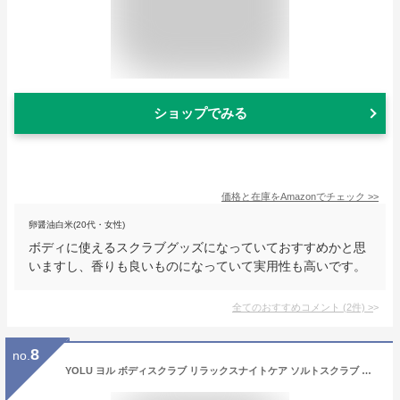
ショップでみる
価格と在庫を
Amazon
でチェック
>>
卵醤油白米(20代・女性)
ボディに使えるスクラブグッズになっていておすすめかと思
いますし、香りも良いものになっていて実用性も高いです。
全てのおすすめコメント
(
2
件)
>
8
no.
YOLU ヨル ボディスクラブ リラックスナイトケア ソルトスクラブ 角質ケア 保湿 ジェラート触感 マイルドピーリング くすみ ざらつき ローズマリー＆マンダリンの香り