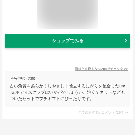
ショップでみる
価格と在庫を
Amazon
でチェック
>>
tabby(50代・女性)
古い角質を柔らかくしやさしく除去するにがりを配合したum
iralボディスクラブはいかがでしょうか。泡立てネットなども
ついたセットでプチギフトにぴったりです。
全てのおすすめコメント
(
1
件)
>