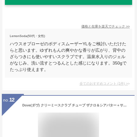
価格と在庫を
楽天
でチェック
>>
LemonSoda(50代・女性)
ハウスオブローゼのボディスムーザーYLをご検討いただけた
らと思います。ゆずれもんの爽やかな香りが広がり、背中の
ざらつきにも使いやすいスクラブです。温泉水入りのジェル
がなじみ、洗い流すとつるんとした感じになります。350gで
たっぷり使えます。
全てのおすすめコメント
(
1
件)
>
12
no.
Dove(ダヴ) クリーミースクラブ チューブ ザクロ＆シアバター＋サクラ＆ムスク ボディスクラブ 本体 50g+50g 角質ケア 黒ずみ 透明感 おまけ付き