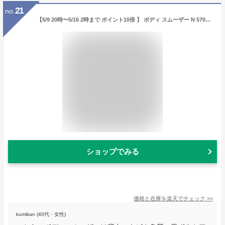
21
no.
【5/9 20時〜5/16 2時まで ポイント10倍 】 ボディ スムーザー N 570g 【 ハウスオブローゼ 公式 】 ボディスクラブ 角質ケア 黒ずみ ヒップライン お尻 二の腕 肘 膝 かかと 全身 コスパ オーベイビー ボディケア マッサージ Oh!Baby すべすべ バスタイム 薄着
ショップでみる
価格と在庫を
楽天
でチェック
>>
kumikan (40代・女性)