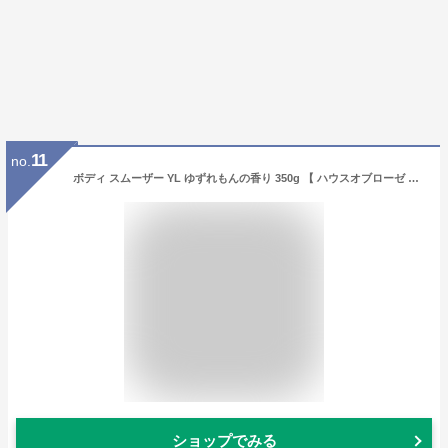
11
no.
ボディ スムーザー YL ゆずれもんの香り 350g 【 ハウスオブローゼ 公式 】 ボディスクラブ ボディスムーザー ボディケア マッサージ 角質ケア 黒ずみ ヒップライン 二の腕 肘 膝 かかと オーベイビー Oh!Baby ギフト 柚子 レモン バレンタイン
ショップでみる