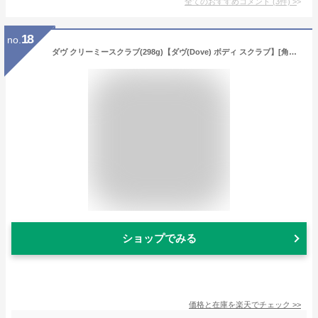
全てのおすすめコメント
(
3
件)
>
18
no.
ダヴ クリーミースクラブ(298g)【ダヴ(Dove) ボディ スクラブ】[角質ケア 保湿 黒ずみ 透明肌 しっとり 毎日使える]
ショップでみる
価格と在庫を
楽天
でチェック
>>