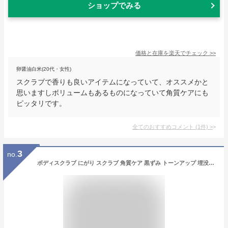
ショップでみる
価格と在庫を
楽天
でチェック
>>
卵醤油白米(20代・女性)
スクラブで香りも良いアイテムになっていて、オススメかと
思いますしボリュームもあるものになっていて角質ケアにも
ピッタリです。
全てのおすすめコメント
(
1
件)
>
3
no.
ボディスクラブ にがり スクラブ 角質ケア 黒ずみ トーンアップ 埋没毛 保湿 乾燥 保湿 泡立つタイプ 泡立てネット & バスソルト 30g セット umiral ウミラル