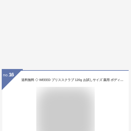
16
no.
送料無料 ◇ WEEED ブリススクラブ 120g お試しサイズ 薬用 ボディソープ スクラブ お尻 背中 デリケートゾーン VIO ニキビ対策 ぶつぶつ ザラザラ おしり 黒ずみ スクラブ 肘 脇 膝 かかと