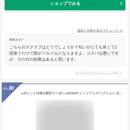
ショップでみる
価格と在庫を
楽天
でチェック
>>
美容オタク
こちらのスクラブはどうでしょうか？匂いがとても良くて1
回使うだけで肌がツルツルになりますよ。コスパは悪いです
が、その分の効果はあると思います。
全てのおすすめコメント
(
5
件)
>
20
no.
●ポイント10倍＆割引クーポン●AESOP イソップ レデンプション ボディ スクラブ 180ml 【宅配便送料無料】 ギフト 誕生日 プレゼント 15時までの決済確認で即日発送！