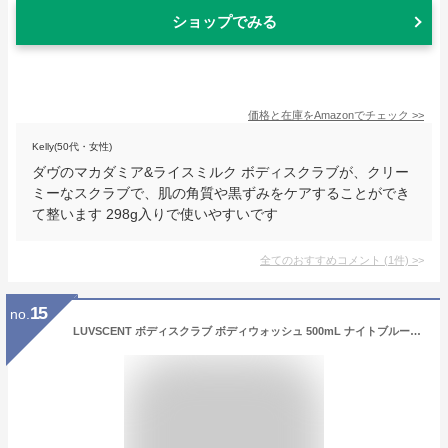
ショップでみる
価格と在庫を
Amazon
でチェック
>>
Kelly(50代・女性)
ダヴのマカダミア&ライスミルク ボディスクラブが、クリー
ミーなスクラブで、肌の角質や黒ずみをケアすることができ
て整います 298g入りで使いやすいです
全てのおすすめコメント
(
1
件)
>
15
no.
LUVSCENT ボディスクラブ ボディウォッシュ 500mL ナイトブルーミング ジャスミン [ 香水スクラブ 保湿 角質ケア いい香り 泡 弱酸性 ソープ スクラブ ゴマージュ ソープ 肘 黒ずみ 大容量 韓国 ラブセント らぶせんと ]