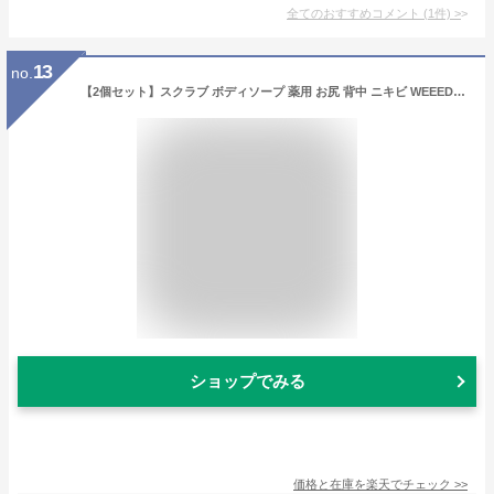
全てのおすすめコメント
(
1
件)
>
13
no.
【2個セット】スクラブ ボディソープ 薬用 お尻 背中 ニキビ WEEED ブリススクラブ 120gのお試しサイズ 2個セット※お一人様2点まで weed ウィード うぃーど
ショップでみる
価格と在庫を
楽天
でチェック
>>