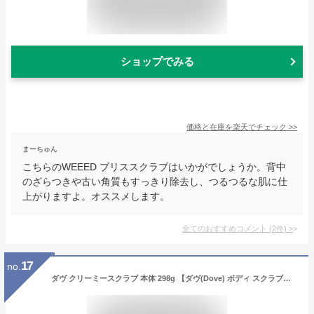
ショップでみる
価格と在庫を
楽天
でチェック
>>
まーちゅん
こちらのWEEED ブリススクラブはいかがでしょうか。背中
のざらつきや古い角質もすっきり除去し、つるつるな肌に仕
上がりますよ。オススメします。
全てのおすすめコメント
(
2
件)
>
17
no.
ダヴ クリーミースクラブ 本体 298g 【ダヴ(Dove) ボディ スクラブ】 スペシャルケア(ボディケア) / ザクロ / キウイ / サクラ / チェリー / キンモクセイ / ミッドナイトラベンダー