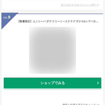
全てのおすすめコメント
(
1
件)
>
9
no.
【数量限定】ユニリーバ ダヴ クリーミースクラブ ザクロ&シアバター 298g 本体（4902111771175）※パッケージ変更の場合あり
ショップでみる
価格と在庫を
楽天
でチェック
>>