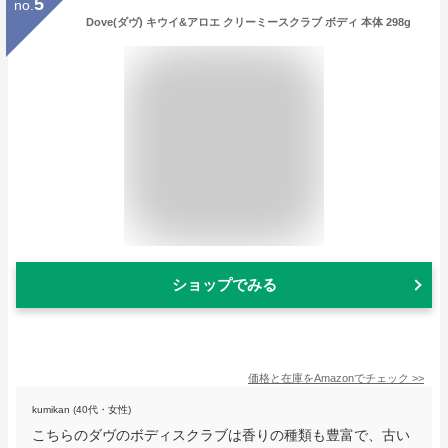
5
no.
Dove(ダヴ) キウイ&アロエ クリーミースクラブ ボディ 本体 298g
ショップでみる
価格と在庫を
Amazon
でチェック
>>
kumikan (40代・女性)
こちらのダヴのボディスクラブは香りの種類も豊富で、古い