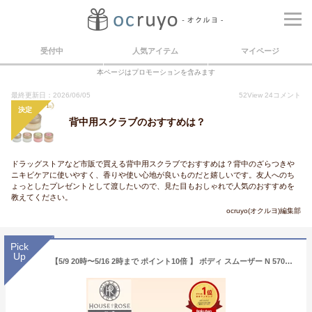
受付中
人気アイテム
マイページ
本ページはプロモーションを含みます
最終更新日：2026/06/05
52
View
24
コメント
決定
背中用スクラブのおすすめは？
ドラッグストアなど市販で買える背中用スクラブでおすすめは？背中のざらつきや
ニキビケアに使いやすく、香りや使い心地が良いものだと嬉しいです。友人へのち
ょっとしたプレゼントとして渡したいので、見た目もおしゃれで人気のおすすめを
教えてください。
ocruyo(オクルヨ)編集部
Pick
Up
【5/9 20時〜5/16 2時まで ポイント10倍 】 ボディ スムーザー N 570g 【 ハウスオブローゼ 公式 】 ボディスクラブ 角質ケア 黒ずみ ヒップライン お尻 二の腕 肘 膝 かかと 全身 コスパ オーベイビー ボディケア マッサージ Oh!Baby すべすべ バスタイム 薄着