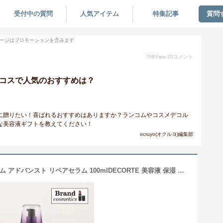
受付中の質問
人気アイテム
特集記事
質問
ージはプロモーションを含みます
768
View
20
コメント
パコスで人気のおすすめは？
に贈りたい！喜ばれるおすすめはありますか？ランコムやコスメデコル
な美容液ギフトを教えてください！
ocruyo(オクルヨ)編集部
【送料無料】コスメデコルテ リポソーム アドバンスト リペアセラム 100mlDECORTE 美容液 保湿 潤い スキンケア フェイスクリーム 美容ケア 化粧品 コスメ デパコス 30代 40代 50代 60代 女性 彼女 友達 妻