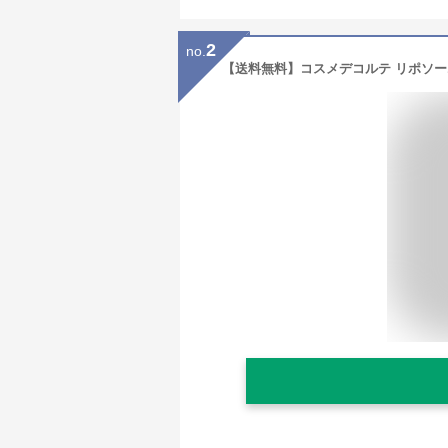
2
no.