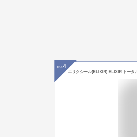
4
no.