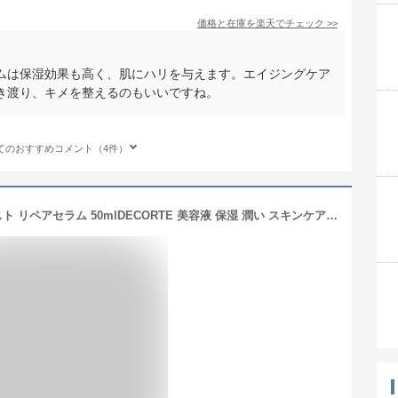
価格と在庫を
楽天
でチェック
>>
ムは保湿効果も高く、肌にハリを与えます。エイジングケア
き渡り、キメを整えるのもいいですね。
てのおすすめコメント（4件）
コスメデコルテ リポソーム アドバンスト リペアセラム 50mlDECORTE 美容液 保湿 潤い スキンケア フェイスクリーム 美容ケア 化粧品 コスメ デパコス 30代 40代 50代 60代 女性 彼女 友達 妻