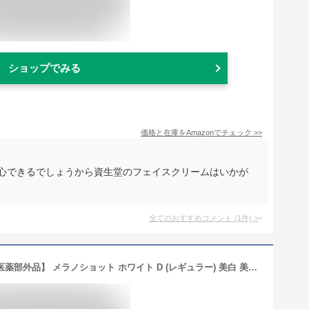
ショップでみる
価格と在庫を
Amazon
でチェック
>>
安心できるでしょうから資生堂のフェイスクリームはいかが
全てのおすすめコメント
(
1
件)
>
ONE BY KOSE(ワンバイコーセー) 【医薬部外品】 メラノショット ホワイト D (レギュラー) 美白 美容液 40mL