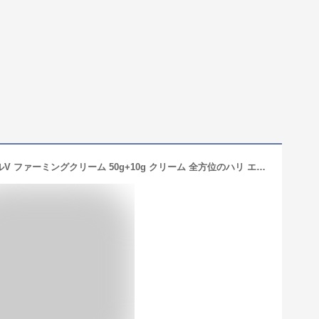
エリクシール(ELIXIR) ELIXIR トータルV ファーミングクリーム 50g+10g クリーム 全方位のハリ エイジングケア シュペリエル 資生堂 【増量サンプル付き】 【Amazon.co.jp限定】