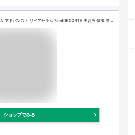
【送料無料】コスメデコルテ リポソーム アドバンスト リペアセラム 75mlDECORTE 美容液 保湿 潤い スキンケア フェイスクリーム 美容ケア 化粧品 コスメ デパコス 30代 40代 50代 60代 女性 彼女 友達 妻
ショップでみる