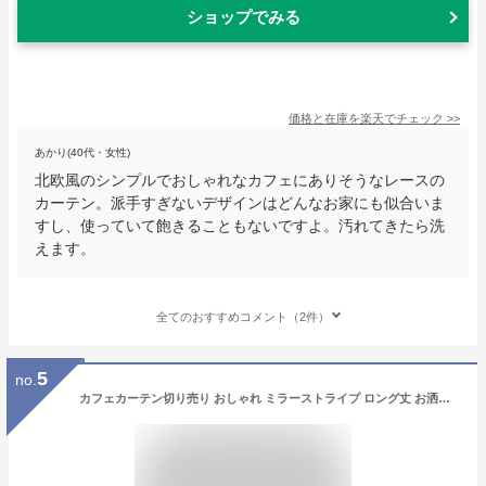
ショップでみる
価格と在庫を
楽天
でチェック
>>
あかり(40代・女性)
北欧風のシンプルでおしゃれなカフェにありそうなレースの
カーテン。派手すぎないデザインはどんなお家にも似合いま
すし、使っていて飽きることもないですよ。汚れてきたら洗
えます。
全てのおすすめコメント（2件）
5
no.
カフェカーテン切り売り おしゃれ ミラーストライプ ロング丈 お洒落 かわいい 可愛い 北欧 小窓 カーテン 目隠し 日除け オーダー ミラー糸 ブライト糸 ミラー 見えにくい ワンルーム 玄関 キッチン 台所 リビング 一人暮らし ダイニング 新生活 カフェ トイレ 日本製 45cm