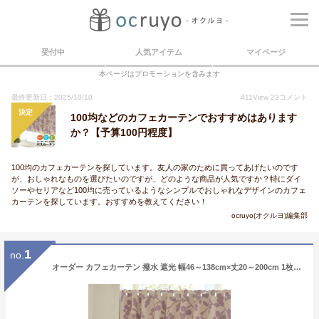
受付中
人気アイテム
マイページ
本ページはプロモーションを含みます
最終更新日：2025/10/10
411
View
23
コメント
決定
100均などのカフェカーテンでおすすめはあります
か？【予算100円程度】
100均のカフェカーテンを探しています。友人の家のために買ってあげたいのです
が、おしゃれなものを選びたいのですが、どのような商品が人気ですか？特にダイ
ソーやセリアなど100均に売っているようなシンプルでおしゃれなデザインのカフェ
カーテンを探しています。おすすめを教えてください！
ocruyo(オクルヨ)編集部
1
no.
オーダー カフェカーテン 撥水 遮光 幅46～138cm×丈20～200cm 1枚ポップデザイン バスカーテン 北欧 韓国インテリア モダン キッチン 台所 お風呂 脱衣場 洗面所 のれん 花柄 かすみカラー トイレ かわいい[odm]