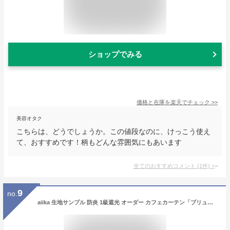
ショップでみる
価格と在庫を
楽天
でチェック
>>
美容オタク
こちらは、どうでしょうか。この値段なのに、けっこう使え
て、おすすめです！柄もどんな雰囲気にもあいます
全てのおすすめコメント
(
1
件)
>
9
no.
aiika 生地サンプル 防炎 1級遮光 オーダー カフェカーテン「ブリュッセル」ブルーグレー CC9211BGYF／商品購入前に実際の生地をお確かめください