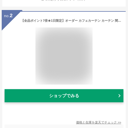
2
no.
【全品ポイント7倍★1日限定】オーダー カフェカーテン カーテン 間仕切り 北欧 小窓 出窓 1級遮光 遮熱 断熱 保温 防炎 洗濯可 1枚 突っ張り棒 小さい窓 窓 小さめ 小窓 目隠し 片開き 遮光カーテン つっぱり フローラル カフェカーテン 1級遮光1枚 オーダー
ショップでみる
価格と在庫を
楽天
でチェック
>>