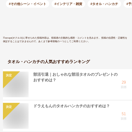
面所 のれん 花柄 か
さめ 小窓
#その他シーン・イベント
#インテリア・雑貨
#タオル・ハンカチ
#予
すみカラー トイレ
開き 遮光
かわいい[odm]
つっぱり 
カフェカー
遮光1枚 
※
ocruyo(オクルヨ)
に寄せられた投稿内容は、投稿者の主観的な感想・コメントを含みます。 投稿の信憑性・正確性を
保証することはできませんので、あくまで参考情報の一つとしてご利用ください。
タオル・ハンカチ
の人気おすすめランキング
部活引退｜おしゃれな部活タオルのプレゼントの
決定
おすすめは？
29
回答
ドラえもんのタオルハンカチのおすすめは？
決定
51
回答