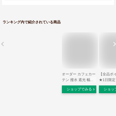
ランキング内で紹介されている商品
オーダー カフェカー
【全品ポ
テン 撥水 遮光 幅46
★1日限
～138cm×丈20～
ー カフェ
ショップでみる
ショッ
200cm 1枚ポップデ
カーテン 
ザイン バスカーテン
北欧 小窓 
北欧 韓国インテリア
光 遮熱 断
モダン キッチン 台
炎 洗濯可 
所 お風呂 脱衣場 洗
り棒 小さ