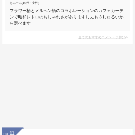
あみーみ(40代・女性)
フラワー柄とメルヘン柄のコラボレーションのカフェカーテ
ンで昭和レトロのおしゃれさがありますし丈も３しゅるいか
ら選べます
全てのおすすめコメント
(
1
件)
>
11
no.