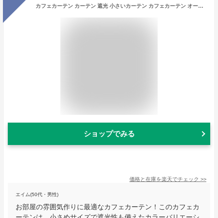
カフェカーテン カーテン 遮光 小さいカーテン カフェカーテン オーダー ロング丈 小窓用 目隠し おしゃれ オーダーカーテン 小窓カーテン 幅約100cm・約140cm×丈45cm・75cm・90cm 既製サイズ キッチン 居間 小さい窓
ショップでみる
価格と在庫を
楽天
でチェック
>>
エイム(50代・男性)
お部屋の雰囲気作りに最適なカフェカーテン！このカフェカ
ーテンは、小さめサイズで遮光性も備えたカラーバリエーシ