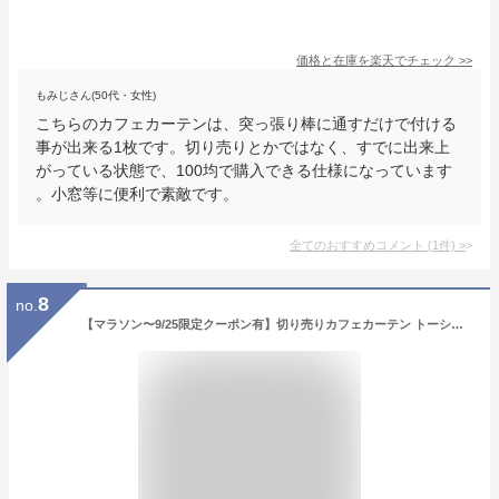
価格と在庫を
楽天
でチェック
>>
もみじさん(50代・女性)
こちらのカフェカーテンは、突っ張り棒に通すだけで付ける
事が出来る1枚です。切り売りとかではなく、すでに出来上
がっている状態で、100均で購入できる仕様になっています
。小窓等に便利で素敵です。
全てのおすすめコメント
(
1
件)
>
8
no.
【マラソン〜9/25限定クーポン有】切り売りカフェカーテン トーション風やわらか生地のカフェカーテン3510ベージュ 高さ80cm丈カフェロールカット