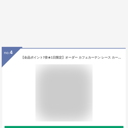
4
no.
【全品ポイント7倍★1日限定】オーダー カフェカーテン レース カーテン レースカーテン UVカット ミラーレース かわいい おしゃれ 北欧 小窓 出窓 洗濯可 1枚 突っ張り棒 小さい窓 窓 小さめ 片開き つっぱり ロング丈 レースカフェカーテン1枚 オーダー