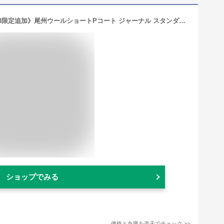
JOURNAL STANDARD relume 《WEB限定追加》尾州ウールショートPコート ジャーナル スタンダード レリューム ジャケット・アウター ピーコート グレー ブラック【送料無料】
ショップでみる
価格と在庫を
楽天
でチェック
>>