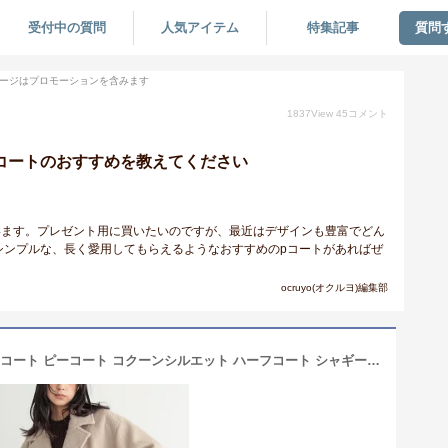
受付中の質問
人気アイテム
特集記事
質問
ージはプロモーションを含みます
1837
View
45
コメント
pコートのおすすめを教えてください
います。プレゼント用に買いたいのですが、最近はデザインも豊富でどん
シンプルな、長く愛用してもらえるようなおすすめのpコートがあればぜ
ocruyo(オクルヨ)編集部
【最大30％OFFクーポン 21日9:59迄】コート ピーコート コクーンシルエット ハーフコート シャギー ふわふわ ボタン ダブル レディース アウター 羽織 体型カバー あったか リサイクルポリエステル エコ 秋 冬 M L LL サイズ 洗濯可 for/c フォーシー 楽天room