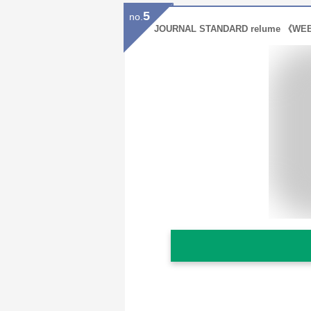
5
no.