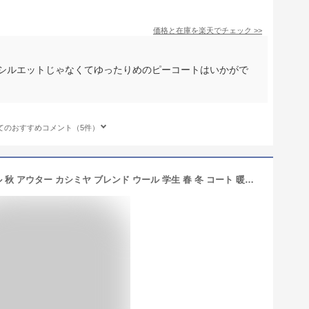
価格と在庫を
楽天
でチェック
>>
いシルエットじゃなくてゆったりめのピーコートはいかがで
てのおすすめコメント（5件）
ピーコート レディース Pコート ダブル 秋 アウター カシミヤ ブレンド ウール 学生 春 冬 コート 暖かい 通勤 通学 オーバーコート ギフト プレゼント 6F (08000229r)