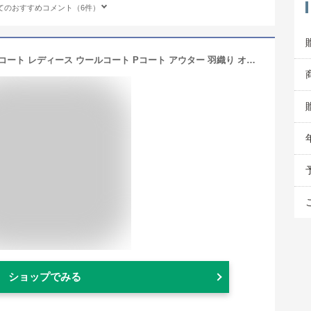
てのおすすめコメント（6件）
evernavy エバーネイビー リバー ピーコート レディース ウールコート Pコート アウター 羽織り オーバーサイズ 体型カバー ゆったり ウール ダブルフェイス ポケット ミドル丈 オケージョン セレモニー きれいめ オフィス カジュアル あったか 暖か 防寒 S M 秋冬 春 秋 冬
ショップでみる