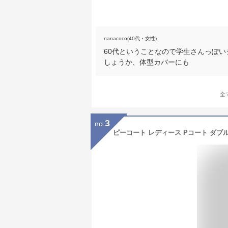
nanacoco(40代・女性)
60代ということなので学生さんっぽ
しょうか、体型カバーにも
全
3
no.