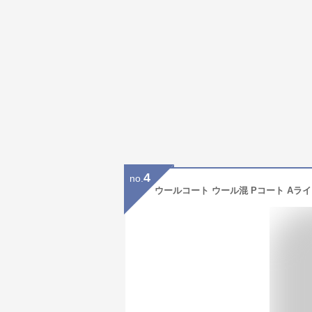
4
no.