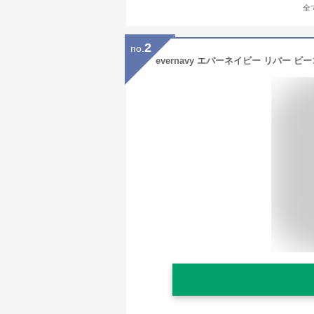
全
2
no.