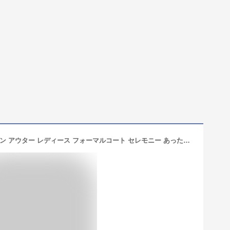
ウールコート ウール混 Pコート Aライン アウター レディース フォーマルコート セレモニー あったか 軽い ロング 30代 40代 50代 上品 オケージョン ピーコート ママ 母親 卒業式 高級感 ゆったり 大きい 可愛い きれいめ カジュアル 通勤 オフィス 体型カバー 人気