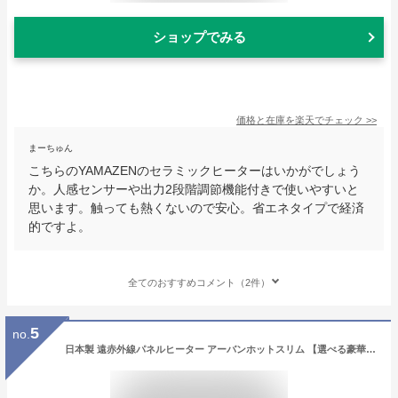
ショップでみる
価格と在庫を
楽天
でチェック
>>
まーちゅん
こちらのYAMAZENのセラミックヒーターはいかがでしょう
か。人感センサーや出力2段階調節機能付きで使いやすいと
思います。触っても熱くないので安心。省エネタイプで経済
的ですよ。
全てのおすすめコメント（2件）
5
no.
日本製 遠赤外線パネルヒーター アーバンホットスリム 【選べる豪華特典】 RH-502M スリム コンパクト 日本製 暖房 ヒーター 省エネ トイレ 脱衣所[ ゼンケン アーバンホットスリム RH-502M ]