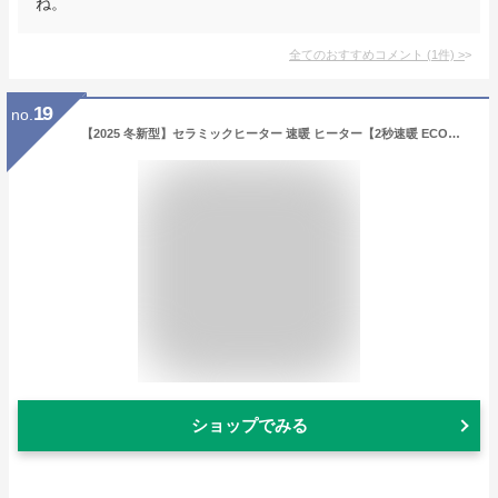
ね。
全てのおすすめコメント
(
1
件)
>
19
no.
【2025 冬新型】セラミックヒーター 速暖 ヒーター【2秒速暖 ECO省エネ 冷暖両用 100°首振り】 電気ヒーター 暖房器具 セラミックファンヒーター 電気ファンヒーター 電気ストーブ 節電対策 3段階切替 リモコン操作 転倒自動OFF 過熱保護 足元 暖房 低騒音 脱衣所/トイレ/洗面所/風呂/部屋/浴室/リビング 8-16畳 日本語説明書 PSE認証済
ショップでみる