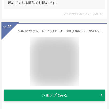
暖めてくれる商品でお勧めです。
全てのおすすめコメント
(
5
件)
>
22
no.
＼選べる2モデル／ セラミックヒーター 速暖 人感センサー 室温センサー 大風量 省エネ 節電 小型 軽量 コンパクト ファンヒーター 電気ストーブ ストーブ ヒーター 電気 リビング キッチン 寝室 洗面所 脱衣所 暖房 アイリスオーヤマ
ショップでみる