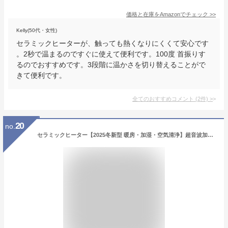
価格と在庫を
Amazon
でチェック
>>
Kelly(50代・女性)
セラミックヒーターが、触っても熱くなりにくくて安心です
。2秒で温まるのですぐに使えて便利です。100度 首振りす
るのでおすすめです。3段階に温かさを切り替えることがで
きて便利です。
全てのおすすめコメント
(
2
件)
>
20
no.
セラミックヒーター【2025冬新型 暖房・加湿・空気清浄】超音波加湿搭載 人感センサー付 ECO知能恒温 節電対策 LED大型ディスプレ カラーLEDライト 自動首振 電気ストーブ セラミックファンヒーターり電気ヒーター 1秒速暖 4段階切替 24時間タイマー機能 1200W/800W 転倒自動オフ 過熱保護 暖房器具 寝室 脱衣所 洗面所 台所 PSE認証済