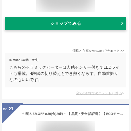
ショップでみる
価格と在庫を
Amazon
でチェック
>>
kumikan (40代・女性)
こちらのセラミックヒーターは人感センサー付きでLEDライ
トも搭載。4段階の切り替えもでき熱くならず、自動首振り
なのもいいです。
全てのおすすめコメント
(
2
件)
>
21
no.
半 額 & 5％OFF★30(金)20時～ 【 品質・安全 認証済 】【 ECOモード搭載 】オイルレスヒーター 1年保証 速暖 キャスター リモコン 付き ヒーター オイルフリーヒーター オイルヒーター 8畳 ホワイト ブラック 白 黒 電気ヒーター 省エネ 電気代 暖房