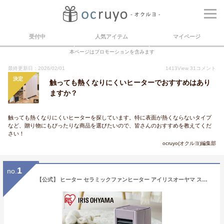
受付中
人気アイテム
マイページ
本ページはプロモーションを含みます
最終更新日：2026/02/01
1413
View
31
コメント
決定
触っても熱くなりにくいヒーターでおすすめはあり
ますか？
触っても熱くなりにくいヒーターを探しています。特に表面が熱くならないタイプ
など、贈り物にもぴったりな商品を選びたいので、皆さんのおすすめを教えてくだ
さい！
ocruyo(オクルヨ)編集部
1
no.
【公式】 ヒーター セラミックファンヒーター アイリスオーヤマ スリム 大風量 暖房器具 コンパクトピンク ホワイト パープル グレー ACH-S12A [安心延長保証対象]