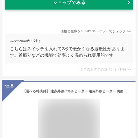
ショップでみる
価格と在庫を
au PAY マーケット
でチェック
>>
あみーみ(40代・女性)
こちらはスイッチを入れて2秒で暖かくなる速暖性がありま
す。首振りなどの機能で効率よく温められ実用的です
全てのおすすめコメント
(
1
件)
>
8
no.
【選べる特典付】 遠赤外線パネルヒーター 遠赤外線ヒーター 両面 薄型 暖房両面パネルヒーター スリムver.RLC-NMH1000 RELICIAマイカヒーター 電気ストーブ 速暖 足元 あったか 省エネ 静音 軽量◇おしゃれ 窓際ヒーター 結露対策 転倒OFF 送料無料 P10倍