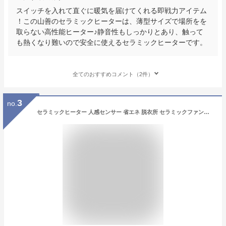
スイッチを入れて直ぐに暖気を届けてくれる即戦力アイテム
！この山善のセラミックヒーターは、薄型サイズで場所をを
取らない高性能ヒーター♪静音性もしっかりとあり、触って
も熱くなり難いので安全に使えるセラミックヒーターです。
全てのおすすめコメント（2件）
3
no.
セラミックヒーター 人感センサー 省エネ 脱衣所 セラミックファンヒーター ヒーター ペット 足元 オフィス 小型 薄型 おしゃれ 電気ストーブ 電気ファンヒーター ストーブ 電気ヒーター リビング パネルヒーター トイレファンヒーター消臭