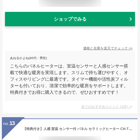
ショップでみる
価格と在庫を
楽天
でチェック
>>
あねるかよね(40代・男性)
こちらのパネルヒーターは、室温センサーと人感センサー搭
載で快適な暖房を実現します。スリムで持ち運びやすく、オ
フィスやリビングに最適です。タイマー機能や活性炭フィル
ターも付いており、清潔で効率的な暖房をサポートします。
特典付きでお得に購入できるので、ぜひおすすめです！
全てのおすすめコメント
(
1
件)
>
13
no.
【特典付き】人感 室温 センサー付 パネル セラミックヒーター CH-T2236 ホワイト ベージュ グレー ファンヒーター スリーアップ セラミック パネルヒーター 薄型 活性炭フィルター 床暖房 タイマー 人感センサー 室温センサー 即暖