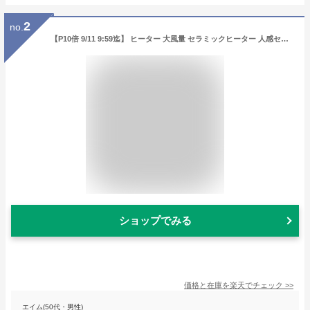
2
no.
【P10倍 9/11 9:59迄】 ヒーター 大風量 セラミックヒーター 人感センサー 温度センサー 静音 省エネ DSF-VN124(B) セラミックファンヒーター 電気ヒーター 電気ストーブ 小型 薄型 節電 脱衣所 トイレ 山善 YAMAZEN 【送料無料】
ショップでみる
価格と在庫を
楽天
でチェック
>>
エイム(50代・男性)