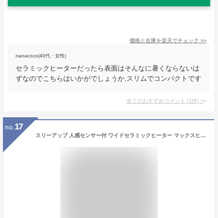
価格と在庫を
楽天
でチェック
>>
nanacoco(40代・女性)
セラミックヒーターだったら表面はそんなに暑くならないは
ずなのでこちらはいかがでしょうか,スリムでコンパクトです
全てのおすすめコメント
(
2
件)
>
17
no.
スリーアップ 人感センサー付 ワイドセラミックヒーター マックスヒート CH-T2029 人感センサー セラミックヒーター 電気暖房機 パネルヒーター 暖房 暖房器具 リビング プレゼント