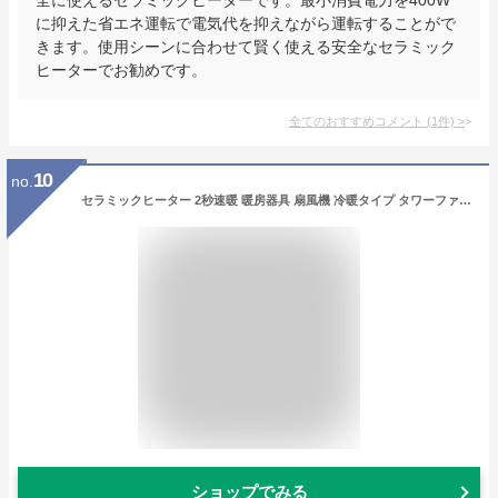
に抑えた省エネ運転で電気代を抑えながら運転することがで
きます。使用シーンに合わせて賢く使える安全なセラミック
ヒーターでお勧めです。
全てのおすすめコメント
(
1
件)
>
10
no.
セラミックヒーター 2秒速暖 暖房器具 扇風機 冷暖タイプ タワーファン 冷暖房 冷暖 風量調節 暖房器具 省エネ 電気ストーブ リモコン付 電気 冷暖兼用 冷暖 温風 冷風 タイマー機能 上下左右 首振り 温度調整 羽なし PSE認証済み
ショップでみる