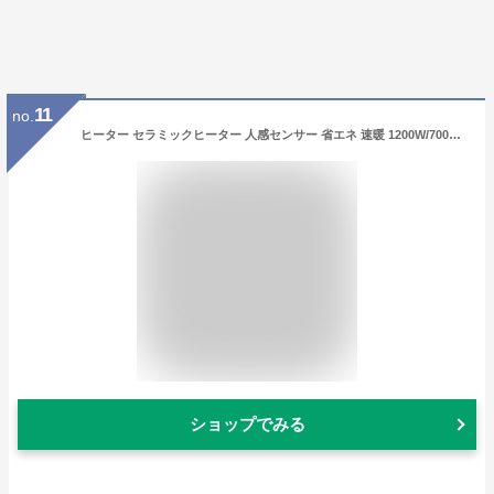
11
no.
ヒーター セラミックヒーター 人感センサー 省エネ 速暖 1200W/700W 出力2段階 HF-L122/DSF-TL12 セラミックファンヒーター 電気ストーブ 電気ヒーター 小型 節電 足もと暖房 脱衣所 おしゃれ シンプル 山善 YAMAZEN 【送料無料】
ショップでみる