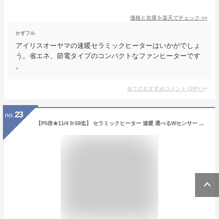
価格と在庫を
楽天
でチェック
>>
かずフル
アイリスオーヤマの速暖セラミックヒーターはいかがでしょ
う。省エネ、節電タイプのコンパクトなファンヒーターです
。
全てのおすすめコメント
(
2
件)
>
23
no.
【P5倍★11/4 9:59迄】 セラミックヒーター 速暖 選べるWセンサー 室温センサー付 大風量 省エネ 小型 首振 足元 ヒーター ファンヒーター リビング キッチン 洗面所 脱衣所 暖房 暖房器具 セラミックファンヒーター アイリスオーヤマ ACH *