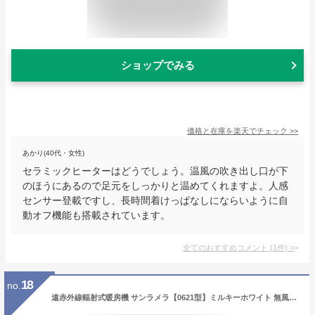
ショップでみる
価格と在庫を
楽天
でチェック
>>
あかり(40代・女性)
セラミックヒーターはどうでしょう。温風の吹き出し口が下
のほうにあるので足元をしっかりと温めてくれますよ。人感
センサー登載ですし、長時間着けっぱなしにならいように自
動オフ機能も搭載されています。
全てのおすすめコメント
(
1
件)
>
18
no.
遠赤外線輻射式暖房機 サンラメラ【0621型】ミルキーホワイト 無風暖房 メーカー5年保証 熱くない 火傷しにくい 臭くない 乾燥しない 移動が楽 省スペース サブ暖房 転倒安全装置付き 3段切り替え式