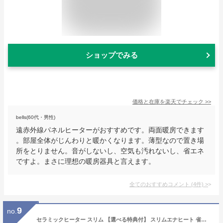
ショップでみる
価格と在庫を
楽天
でチェック
>>
bells(60代・男性)
遠赤外線パネルヒーターがおすすめです。両面暖房できます
。部屋全体がじんわりと暖かくなります。薄型なので置き場
所をとりません。音がしないし、空気も汚れないし、省エネ
ですよ。まさに理想の暖房器具と言えます。
全てのおすすめコメント
(
4
件)
>
9
no.
セラミックヒーター スリム 【選べる特典付】 スリムエナヒート 省エネ 大風量 温風 3段階 節約 節電 速暖 おしゃれ コンパクト 薄型 隙間収納 暖房器具 QUADS あったか 清潔 安全 リビング オフィス 寝室 キッチン トイレ 暖房 冬家電 かわいい シンプル インテリア 新生活