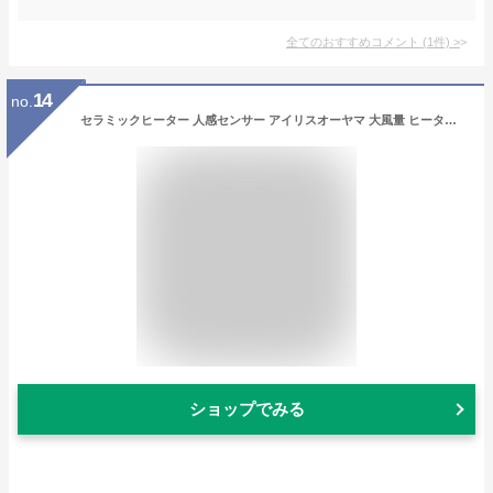
全てのおすすめコメント
(
1
件)
>
14
no.
セラミックヒーター 人感センサー アイリスオーヤマ 大風量 ヒーター ファンヒーター 1200W JCH-12TD4 送料無料 セラミックファンヒーター 電気ストーブ 暖房器具 節電 速暖 省エネ 大風量 コンパクト 足元 安全 脱衣所 洗面所 キッチン おしゃれ
ショップでみる