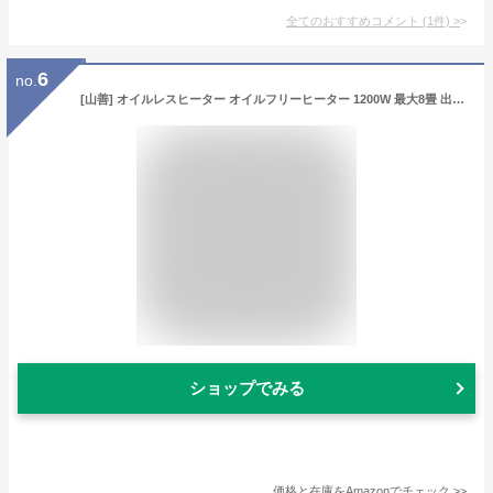
全てのおすすめコメント
(
1
件)
>
6
no.
[山善] オイルレスヒーター オイルフリーヒーター 1200W 最大8畳 出力3段階切替 温度調節機能 24時間入切タイマー付 チャイルドロック 転倒オフスイッチ ブラック DOL-J12E(B)
ショップでみる
価格と在庫を
Amazon
でチェック
>>