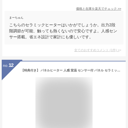
価格と在庫を
楽天
でチェック
>>
まーちゅん
こちらのセラミックヒーターはいかがでしょうか。出力2段
階調節が可能、触っても熱くないので安心ですよ。人感セン
サー搭載。省エネ設計で家計にも優しいです。
全てのおすすめコメント
(
1
件)
>
12
no.
【特典付き】 パネルヒーター 人感 室温 センサー付 パネル セラミックヒーター CH-T2236 ホワイト レッド 電気ヒーター 暖房器具 ファンヒーター オフィス 持ち運び 活性炭 タイマー 室温センサー リビング スリム 白