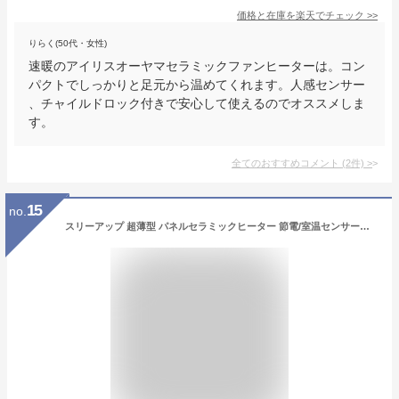
価格と在庫を
楽天
でチェック
>>
りらく(50代・女性)
速暖のアイリスオーヤマセラミックファンヒーターは。コン
パクトでしっかりと足元から温めてくれます。人感センサー
、チャイルドロック付きで安心して使えるのでオススメしま
す。
全てのおすすめコメント
(
2
件)
>
15
no.
スリーアップ 超薄型 パネルセラミックヒーター 節電/室温センサー付 大風量 1200W ワイド温風 温度設定 安全設計 リモコン付 グレー CH-AZ0696GY