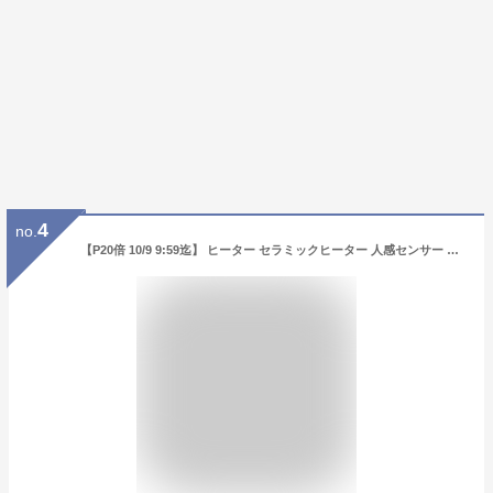
4
no.
【P20倍 10/9 9:59迄】 ヒーター セラミックヒーター 人感センサー 省エネ 速暖 1200W/700W 出力2段階 HF-L122/DSF-TL12 セラミックファンヒーター 電気ストーブ 電気ヒーター 小型 節電 足もと暖房 脱衣所 山善 YAMAZEN 【送料無料】 1003P