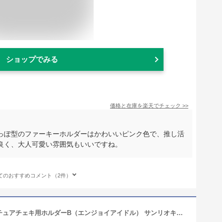
ショップでみる
価格と在庫を
楽天
でチェック
>>
っぽ型のファーキーホルダーはかわいいピンク色で、推し活
良く、大人可愛い雰囲気もいいですね。
てのおすすめコメント（2件）
サンリオ(SANRIO) シークレットミニチュアチェキ用ホルダーB（エンジョイアイドル） サンリオキャラクターズ 370886