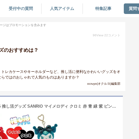
受付中の質問
人気アイテム
特集記事
質問
ージはプロモーションを含みます
96
View
22
コメント
ズのおすすめは？
！トレカケースやキーホルダーなど、推し活に便利なかわいいグッズをオ
ならではのおしゃれで人気のものはありますか？
ocruyo(オクルヨ)編集部
サンリオ 推し色マスコット RD 213976 推し活グッズ SANRIO マイメロディ クロミ 赤 青 緑 紫 ピンク 白