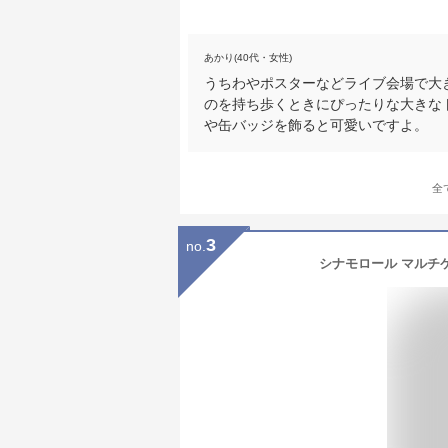
あかり(40代・女性)
うちわやポスターなどライブ会場で大
のを持ち歩くときにぴったりな大きな
や缶バッジを飾ると可愛いですよ。
全
3
no.
シナモロール マルチケ