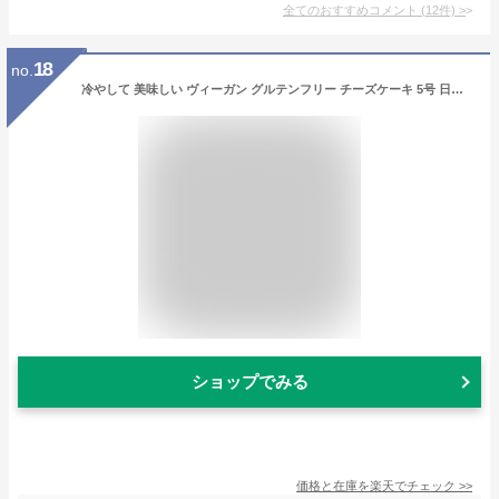
全てのおすすめコメント
(
12
件)
>
18
no.
冷やして 美味しい ヴィーガン グルテンフリー チーズケーキ 5号 日付指定 対応 可能 フラワー デコレーション 誕生日ケーキ 有機 ビーガン ローケーキ ロースイーツ 乳製品 不使用 卵 アレルギー対応 お取り寄せ ベジタリアン お祝い
ショップでみる
価格と在庫を
楽天
でチェック
>>