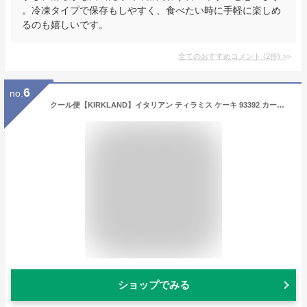
。冷凍タイプで保存もしやすく、食べたい時に手軽に楽しめ
るのも嬉しいです。
全てのおすすめコメント
(
2
件)
>
6
no.
クール便【KIRKLAND】イタリアン ティラミス ケーキ 93392 カークランド 1.29kg 1.3kgお取り寄せ 大容量 大量 大きい シェア おいしい おやつ お菓子 スイーツ パーティー 冷凍 コストコ 食品 キャラメルカフェ 通販 誕生日 2025
ショップでみる