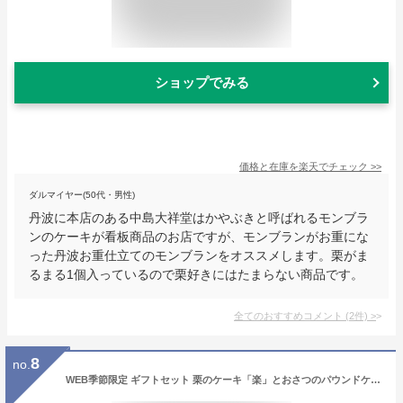
ショップでみる
価格と在庫を
楽天
でチェック
>>
ダルマイヤー(50代・男性)
丹波に本店のある中島大祥堂はかやぶきと呼ばれるモンブラ
ンのケーキが看板商品のお店ですが、モンブランがお重にな
った丹波お重仕立てのモンブランをオススメします。栗がま
るまる1個入っているので栗好きにはたまらない商品です。
全てのおすすめコメント
(
2
件)
>
8
no.
WEB季節限定 ギフトセット 栗のケーキ「楽」とおさつのパウンドケーキ 送料込 進物 ギフト 詰め合わせ 最終発送は10/31