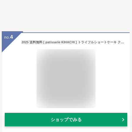
4
no.
2025 送料無料 [ patisserie KIHACHI ] トライフルショートケーキ クリスマスケーキ 15cm 5号 3人 4人 5人 パティスリー キハチ ショートケーキ いちごショート シンプル ホールケーキ 冷凍 かわいい おしゃれ 大人 子供 上品 クリスマス限定 イベント 高級 ギフト 直送3
ショップでみる