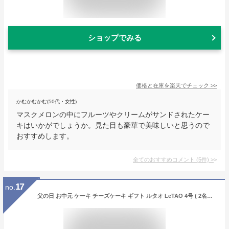
ショップでみる
価格と在庫を
楽天
でチェック
>>
かむかむかむ(50代・女性)
マスクメロンの中にフルーツやクリームがサンドされたケー
キはいかがでしょうか。見た目も豪華で美味しいと思うので
おすすめします。
全てのおすすめコメント
(
5
件)
>
17
no.
父の日 お中元 ケーキ チーズケーキ ギフト ルタオ LeTAO 4号 ( 2名用 ～ 4名用 ) 誕生日ケーキ スイーツ 洋菓子 お取り寄せ 北海道 内祝い お返し レアチーズケーキ ドゥーブルフロマージュ 送料込み