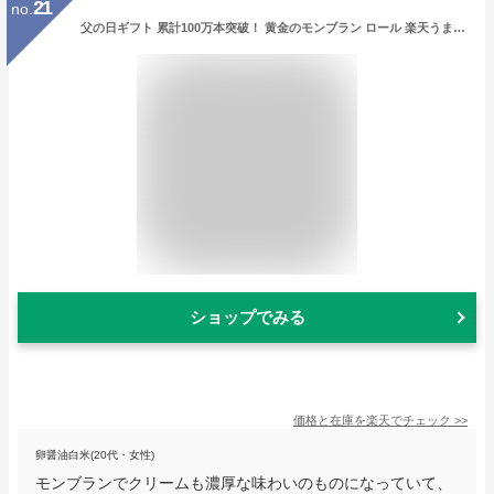
21
no.
父の日ギフト 累計100万本突破！ 黄金のモンブラン ロール 楽天うまいもの大会人気商品！ 3名〜4名 バースデー ロールケーキ モンブラン ケーキ お返し スイーツ プレゼント 誕生日 洋菓子 お取り寄せ ギフト 手土産 栗 お祝い 贈り物 冷凍 ランキング 有名 50代
ショップでみる
価格と在庫を
楽天
でチェック
>>
卵醤油白米(20代・女性)
モンブランでクリームも濃厚な味わいのものになっていて、