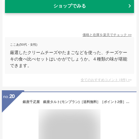
ショップでみる
価格と在庫を
楽天
でチェック
>>
ここあ(50代・女性)
厳選したクリームチーズやたまごなどを使った、チーズケー
キの食べ比べセットはいかがでしょうか。４種類の味が堪能
できます。
全てのおすすめコメント
(
4
件)
>
20
no.
銀座千疋屋 銀座タルト(モンブラン)［送料無料］［ポイント2倍］～ お中元 御中元 父の日 母の日 モンブラン タルト ケーキ ギフト 贈り物 フルーツ スイーツ プレゼント お菓子 内祝い 誕生日 お祝い 御礼 快気内祝 送料無料 千疋屋 ～