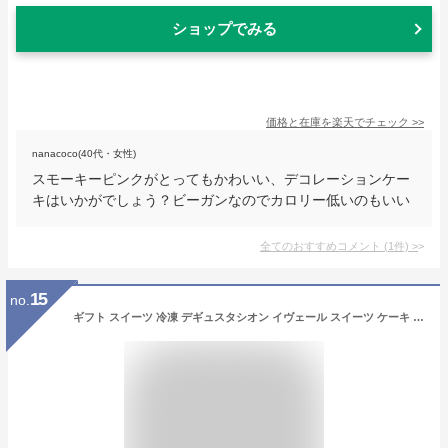
ショップでみる
価格と在庫を
楽天
でチェック
>>
nanacoco(40代・女性)
スモーキーピンクがとってもかわいい、デコレーションケー
キはいかがでしょう？ビーガンなのでカロリー低いのもいい
全てのおすすめコメント
(
1
件)
>
15
no.
ギフト スイーツ 冷凍 デギュスタシオン イヴェール スイーツ ケーキ 詰め合わせ カラフル お取り寄せ プレゼント 人気 おすすめ 手土産 おしゃれ 洋菓子 内祝い お返し 誕生日 敬老の日