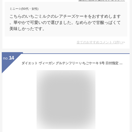
ミニー☆(50代・女性)
こちらのいちごミルクのレアチーズケーキをおすすめします
。華やかで可愛いので選びました。なめらかで甘酸っぱくて
美味しかったです。
全てのおすすめコメント
(
1
件)
>
14
no.
ダイエット ヴィーガン グルテンフリー いちごケーキ 5号 日付指定 対応 可能 美味しい お祝い 苺 乳製品 卵 小麦粉 不使用 アレルギー対応 誕生日ケーキ ダイエット 低カロリー ベジタリアン ビーガン ロースイーツ ローケーキ 贈り物 手土産 クリスマス お正月