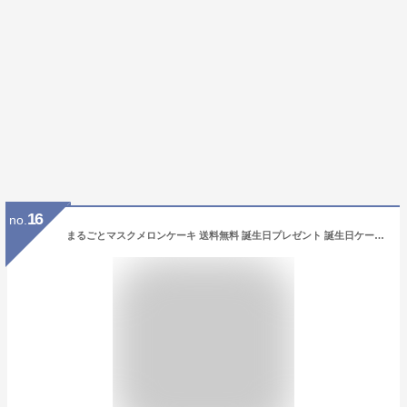
16
no.
まるごとマスクメロンケーキ 送料無料 誕生日プレゼント 誕生日ケーキ バースデーケーキ メロン フルーツ ケーキ ギフト 御中元 メロン プレゼント 内祝い お返し 誕生日 記念日 お祝い お礼 高級 お取り寄せ スイーツ メロン ケーキ イチゴ 苺 いちご フルーツ ケーキ