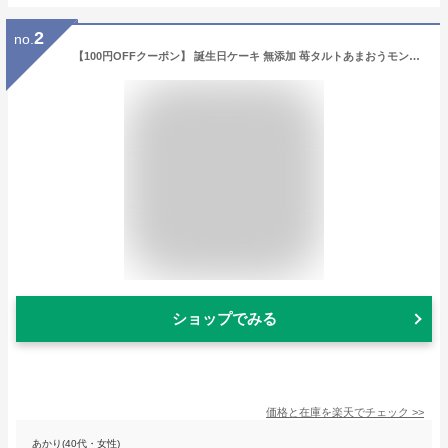
2
no.
【100円OFFクーポン】 誕生日ケーキ 無添加 苺タルトあまおうモンブラン 4.5号 送料無料 あす楽 いちごタルト バースデーケーキ フルーツタルト ケーキ ギフト お取り寄せ 宅配 子供 大人 かわいい スイーツ 内祝い 出産 お返し お菓子 心優cotoyu sweets コトユスイーツ
ショップでみる
価格と在庫を
楽天
でチェック
>>
あかり(40代・女性)