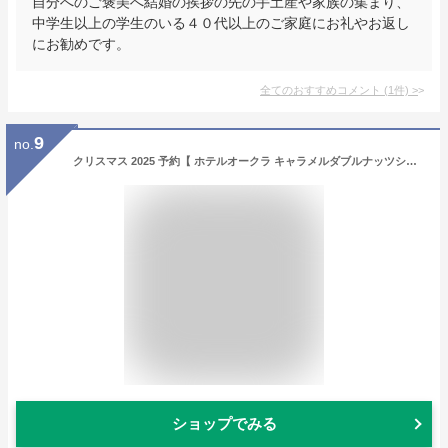
自分へのご褒美へ結婚の挨拶の先の手土産や家族の集まり、
中学生以上の学生のいる４０代以上のご家庭にお礼やお返し
にお勧めです。
全てのおすすめコメント
(
1
件)
>
9
no.
クリスマス 2025 予約【 ホテルオークラ キャラメルダブルナッツショコラ 】 5号 直径15cm 4〜5人前 ホールケーキ チョコレート チョコ ムース 洋菓子 お菓子 ギフト プレゼント お取り寄せ デザート スイーツ 高級 通販 宅配 直送 [冷凍] 送料無料
ショップでみる