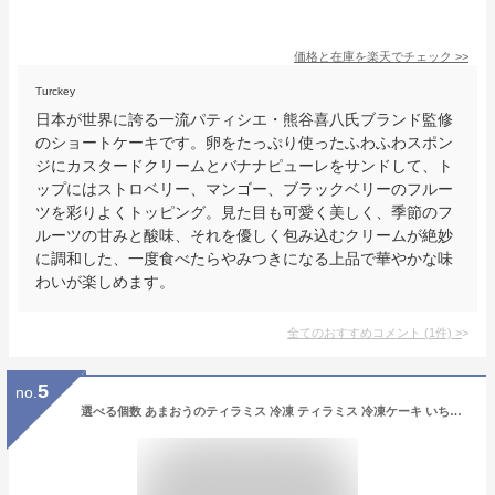
価格と在庫を
楽天
でチェック
>>
Turckey
日本が世界に誇る一流パティシエ・熊谷喜八氏ブランド監修
のショートケーキです。卵をたっぷり使ったふわふわスポン
ジにカスタードクリームとバナナピューレをサンドして、ト
ップにはストロベリー、マンゴー、ブラックベリーのフルー
ツを彩りよくトッピング。見た目も可愛く美しく、季節のフ
ルーツの甘みと酸味、それを優しく包み込むクリームが絶妙
に調和した、一度食べたらやみつきになる上品で華やかな味
わいが楽しめます。
全てのおすすめコメント
(
1
件)
>
5
no.
選べる個数 あまおうのティラミス 冷凍 ティラミス 冷凍ケーキ いちご イチゴお菓子 冷凍ケーキお取り寄せ いちごケーキ イチゴケーキ ティラミスケーキ 苺スイーツ 美味しいスイーツ 取り寄せスイーツ 美味しい 濃厚 たっぷり 誕生日ケーキ ホールケーキ 美味しいケーキ