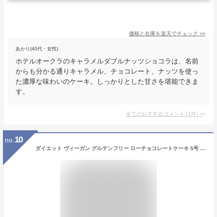
価格と在庫を
楽天
でチェック
>>
あかり(40代・女性)
ホテルオークラのキャラメルダブルナッツショコラは、名前
からも分かる通りキャラメル、チョコレート、ナッツを使っ
た濃厚な味わいのケーキ。しっかりとした甘さを堪能できま
す。
全てのおすすめコメント
(
1
件)
>
10
no.
ダイエット ヴィーガン グルテンフリー ローチョコレートケーキ 5号 日付指定 対応 可能 美味しい お祝い 有機カカオ 乳製品 卵 小麦粉 不使用 アレルギー対応 誕生日ケーキ お取り寄せ ベジタリアン ビーガン ローケーキ ロースイーツ 低カロリー MCT クリスマス お正月