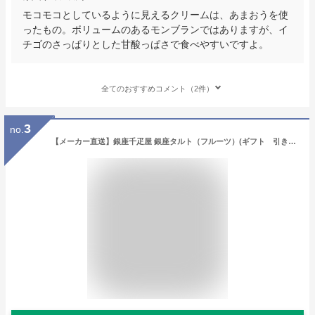
モコモコとしているように見えるクリームは、あまおうを使
ったもの。ボリュームのあるモンブランではありますが、イ
チゴのさっぱりとした甘酸っぱさで食べやすいですよ。
全てのおすすめコメント（2件）
3
no.
【メーカー直送】銀座千疋屋 銀座タルト（フルーツ）(ギフト 引き出物 引出物 快気祝い スイーツギフト 内祝い おいしい お菓子ギフト 人気スイーツ おうちスイーツ 手土産 千疋屋 銀座千疋屋 人気店 ケーキ)