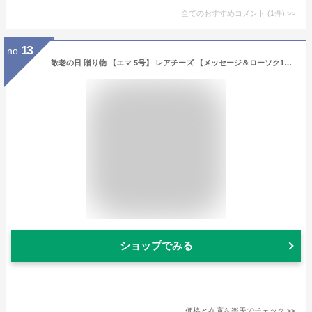
全てのおすすめコメント
(
1
件)
>
13
no.
敬老の日 贈り物 【エマ 5号】 レアチーズ 【メッセージ＆ローソク10本無料】 アイスケーキ 乳酸菌 健康 チーズ 苺 いちごミルク ラズベリー 完熟 ギフト 記念日 フルーツ 華やか 大人 子供 誕生日 バースデー プレゼント お礼 可愛い お祝い ケーキ おしゃれ
ショップでみる
価格と在庫を
楽天
でチェック
>>