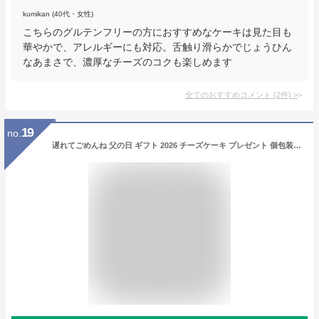
kumikan (40代・女性)
こちらのグルテンフリーの方におすすめなケーキは見た目も
華やかで、アレルギーにも対応。舌触り滑らかでじょうひん
なあまさで、濃厚なチーズのコクも楽しめます
全てのおすすめコメント
(
2
件)
>
19
no.
遅れてごめんね 父の日 ギフト 2026 チーズケーキ プレゼント 個包装 送料無料 詰め合わせ お菓子 スイーツ ベイクドチーズケーキ 4種セット 冷凍 高級 美味しい おしゃれ 誕生日ケーキ お取り寄せスイーツ 洋菓子 抹茶 チョコ 日本酒 お中元