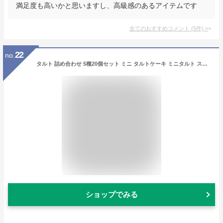
満足度も高いかと思いますし、高級感のあるアイテムです
全てのおすすめコメント
(
5
件)
>
22
no.
タルト 詰め合わせ 5種20個セット ミニ タルトケーキ ミニタルト スイーツ ケーキ スイーツギフト お取り寄せスイーツ ギフト スイーツセット 誕生日プレゼント 記念日プレゼント 贈り物 喜ばれる お返し 手土産 女性 おしゃれ 可愛い 敬老の日 おいしい アソート 暑中見舞い
ショップでみる