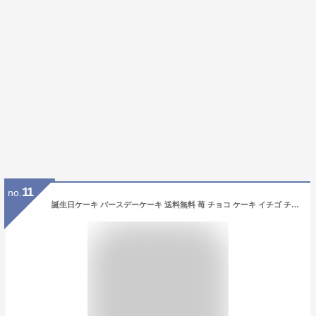
11
no.
誕生日ケーキ バースデーケーキ 送料無料 苺 チョコ ケーキ イチゴ チョコレート いちご ショートケーキ 4号 チョコケーキ 苺ケーキ チョコレートケーキ 高級 おしゃれ デザート スイーツ 誕生日プレゼント 大人 子供 かわいい 人気 贈り物 お取り寄せ 冷凍配送 あす楽