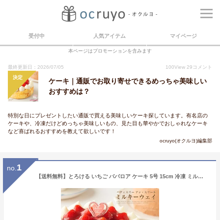
受付中
人気アイテム
マイページ
本ページはプロモーションを含みます
最終更新日：2026/07/05
100
View
29
コメント
決定
ケーキ｜通販でお取り寄せできるめっちゃ美味しい
おすすめは？
特別な日にプレゼントしたい通販で買える美味しいケーキ探しています。有名店の
ケーキや、冷凍だけどめっちゃ美味しいもの、見た目も華やかでおしゃれなケーキ
など喜ばれるおすすめを教えて欲しいです！
ocruyo(オクルヨ)編集部
1
no.
【送料無料】とろける いちご ババロア ケーキ 5号 15cm 冷凍 ミルキーウェイ フルーツ クレープ 生クリーム クリーミー かわいい 国産 結婚祝い プレゼント ストロベリー おいしい 卒業 誕生日 バースデー ホールケーキ 特産品 泉州 クリスマス 入学祝い st-un1