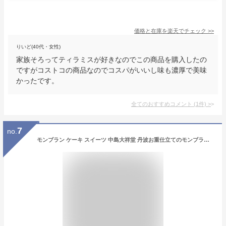
価格と在庫を
楽天
でチェック
>>
りいど(40代・女性)
家族そろってティラミスが好きなのでこの商品を購入したの
ですがコストコの商品なのでコスパがいいし味も濃厚で美味
かったです。
全てのおすすめコメント
(
1
件)
>
7
no.
モンブラン ケーキ スイーツ 中島大祥堂 丹波お重仕立てのモンブラン 栗 お祝い お礼 退職 お返し 栗スイーツ マロン 生ケーキ 数量限定 宅配便配送 クール便 冷凍 ギフト プレゼント スイーツ 内祝い