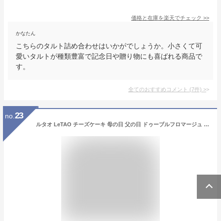
価格と在庫を
楽天
でチェック
>>
かなたん
こちらのタルト詰め合わせはいかがでしょうか。小さくて可
愛いタルトが種類豊富で記念日や贈り物にも喜ばれる商品で
す。
全てのおすすめコメント
(
7
件)
>
23
no.
ルタオ LeTAO チーズケーキ 母の日 父の日 ドゥーブルフロマージュ 1個 (直径12cm) 4号 ギフト 誕生日 記念日 お取り寄せ スイーツ 人気 冷凍ケーキ 洋菓子 北海道 プレゼント お菓子