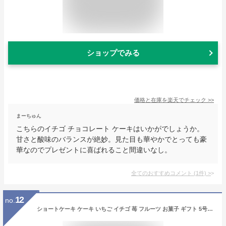
ショップでみる
価格と在庫を
楽天
でチェック
>>
まーちゅん
こちらのイチゴ チョコレート ケーキはいかがでしょうか。
甘さと酸味のバランスが絶妙。見た目も華やかでとっても豪
華なのでプレゼントに喜ばれること間違いなし。
全てのおすすめコメント
(
1
件)
>
12
no.
ショートケーキ ケーキ いちご イチゴ 苺 フルーツ お菓子 ギフト 5号 15cm 冷凍 冷凍ケーキ 洋菓子 スイーツ デザート 大きい 大きめ ボリューミー ビッグサイズ お中元 御中元 お返し プレゼント スイーツ おしゃれ 可愛い 誕生日 バースデー クリスマス お祝い イベント