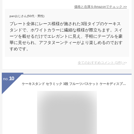
価格と在庫を
Amazon
でチェック
>>
panおじさん(50代・男性)
プレート全体にレース模様が施された3段タイプのケーキス
タンドで、ホワイトカラーに繊細な模様が際立ちます。スイ
ーツを載せるだけでエレガントに見え、手軽にテーブルを豪
華に見せられ、アフタヌーンティーがより楽しめるのでおす
すめです。
全てのおすすめコメント
(
1
件)
>
10
no.
ケーキスタンド セラミック 3段 フルーツバスケット ケーキディスプレイスタンドお菓子皿デザートスタンド アーチ型カップケーキスタンド アフタヌーンティースタンド フルーツバスケット ゆめかわいい おしゃれ 収納ホルダー 北欧風 パーティー 誕生日 結婚式 3段,ホワイトプレートは含まれません