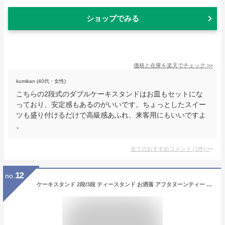
ショップでみる
価格と在庫を
楽天
でチェック
>>
kumikan (40代・女性)
こちらの2段式のダブルケーキスタンドはお皿もセットにな
っており、安定感もあるのがいいです。ちょっとしたスイー
ツも盛り付けるだけで高級感あふれ、来客用にもいいですよ
。
全てのおすすめコメント
(
1
件)
>
12
no.
ケーキスタンド 2段/3段 ティースタンド お洒落 アフタヌーンティー カフェ風 インスタ映え お菓子 パーティー 展示用 誕生日 結婚式 北欧風 お茶会 インテリア 家庭用 送料無料