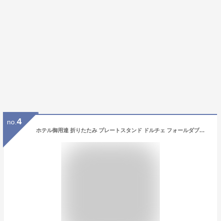
4
no.
ホテル御用達 折りたたみ プレートスタンド ドルチェ フォールダブルケーキスタンド 2段 ブラック ホワイト アフタヌーンティー スタンド おしゃれ シンプル 高級 上品 カフェ かわいい 青芳 CASUAL PRODUCT