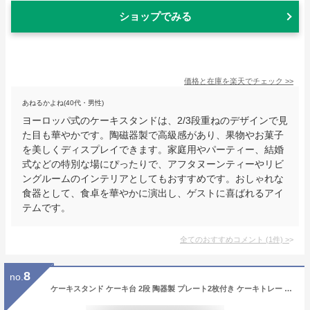
ショップでみる
価格と在庫を
楽天
でチェック
>>
あねるかよね(40代・男性)
ヨーロッパ式のケーキスタンドは、2/3段重ねのデザインで見
た目も華やかです。陶磁器製で高級感があり、果物やお菓子
を美しくディスプレイできます。家庭用やパーティー、結婚
式などの特別な場にぴったりで、アフタヌーンティーやリビ
ングルームのインテリアとしてもおすすめです。おしゃれな
食器として、食卓を華やかに演出し、ゲストに喜ばれるアイ
テムです。
全てのおすすめコメント
(
1
件)
>
8
no.
ケーキスタンド ケーキ台 2段 陶器製 プレート2枚付き ケーキトレー 角型 ハート型 アフタヌーンティー ティースタンド ディスプレイ フルーツ 製菓 デザート スタンド トレイ おしゃれ 北欧 シンプル インテリア 雑貨 結婚式 クリスマス 誕生日 パーティー ゴールド