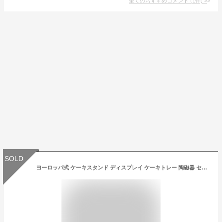
全てのおすすめコメント
(
1
件)
>
SOLD
ヨーロッパ式 ケーキスタンド ディスプレイ ケーキトレー 陶磁器 セラミック 2/3段重ねの果物皿 ケーキ棚 デザート台 家庭用 ケーキスタンド 果物収納 菓子皿 お菓子のトレイ 食器 皿 リビングルーム アフタヌーンティー パーティー 結婚式 パーティー