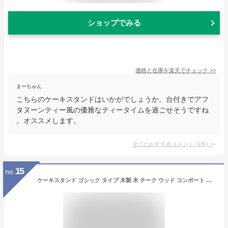
ショップでみる
価格と在庫を
楽天
でチェック
>>
まーちゅん
こちらのケーキスタンドはいかがでしょうか。台付きでアフ
タヌーンティー風の優雅なティータイムを過ごせそうですね
。オススメします。
全てのおすすめコメント
(
1
件)
>
15
no.
ケーキスタンド ゴシック タイプ 木製 木 チーク ウッド コンポート ケーキ台 インテリア 雑貨 パーティー 装飾 ディスプレイ 誕生日 クリスマス スマッシュケーキ おしゃれ かわいい ギフト プレゼント