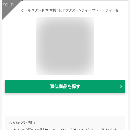
SOLD
ケーキ スタンド 木 木製 3段 アフタヌーンティー プレート ティーセット 金属 支柱 可愛い おしゃれ ケーキ皿 cake stand チーズタワー アフタヌーンティースタンド タワー型 観覧車 デザートプレート 北欧 お皿収納 プレートスタンド デザートプレート
類似商品を探す
むるる(40代・男性)
こちらの3段の木製ケーキスタンドはいかがでしょうか？木