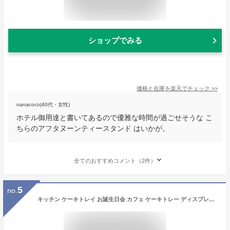
ショップでみる
価格と在庫を
楽天
でチェック
>>
nanacoco(40代・女性)
ホテル御用達と書いてあるので優雅な時間が過ごせそうな こ
ちらのアフタヌーンティースタンド はいかが。
全てのおすすめコメント（2件）
5
no.
キッチン ケーキトレイ お誕生日会 カフェ ケーキトレー ディスプレイ 台付き かわいい おしゃれ 製菓 アフタヌーンティー ウッドケーキスタンド 大 小 来客 ケーキスタンド