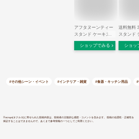
アフタヌーンティー
送料無料 
スタンド ケーキスタ
スタンド 
ンド 3段 スイーツス
レート テ
ショップでみる
ショッ
タンド まとめ買い
ィー ケー
業務用 シンプル ス
アフタヌ
イーツディスプレイ
【BONE 
インテリア 桃の節句
レンタイン
ひなまつり 雛祭り
デー
ひな祭り 春 /3段プレ
#その他シーン・イベント
#インテリア・雑貨
#食器・キッチン用品
#
ートホルダー(ホワイ
ト)(ブラック)(シルバ
ー) black silver white
※
ocruyo(オクルヨ)
に寄せられた投稿内容は、投稿者の主観的な感想・コメントを含みます。 投稿の信憑性・正確性を
保証することはできませんので、あくまで参考情報の一つとしてご利用ください。