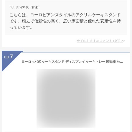
ハルリン(30代・女性)
こちらは、ヨーロピアンスタイルのアクリルケーキスタンド
です。頑丈で信頼性の高く、広い床面積と優れた安定性を持
っています。
全てのおすすめコメント
(
1
件)
>
7
no.
ヨーロッパ式 ケーキスタンド ディスプレイ ケーキトレー 陶磁器 セラミック 2/3段重ねの果物皿 ケーキ棚 デザート台 家庭用 ケーキスタンド 果物収納 菓子皿 お菓子のトレイ 食器 皿 リビングルーム アフタヌーンティー パーティー 結婚式 パーティー