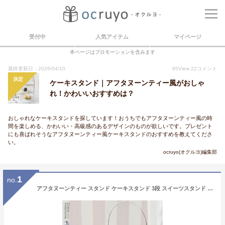
受付中
人気アイテム
マイページ
本ページはプロモーションを含みます
最終更新日：2026/04/10
85
View
22
コメント
決定
ケーキスタンド｜アフタヌーンティー風がおしゃ
れ！かわいいおすすめは？
おしゃれなケーキスタンドを探しています！おうちでもアフタヌーンティー風の時
間を楽しめる、かわいい・高級感のあるデザインのものが欲しいです。プレゼント
にも喜ばれそうなアフタヌーンティー風ケーキスタンドのおすすめを教えてくださ
い。
ocruyo(オクルヨ)編集部
1
no.
アフタヌーンティー スタンド ケーキスタンド 3段 スイーツスタンド まとめ買い 業務用 シンプル スイーツディスプレイ インテリア 桃の節句 ひなまつり 雛祭り ひな祭り 春 /3段プレートホルダー(ホワイト)(ブラック)(シルバー) black silver white