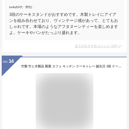
bells(60代・男性)
3段のケーキスタンドがおすすめです。木製トレイにアイア
ンを組み合わせており、ヴィンテージ感があって、とてもお
しゃれです。本場のようなアフタヌーンティーを楽しめます
よ。ケーキやパンがたっぷり盛れます。
全てのおすすめコメント
(
1
件)
>
14
no.
竹製 竹と木製品 製菓 カフェ キッチン ケーキトレー 誕生日 3段 ケーキスタンド 小 台付き かわいい 大 喫茶店 お誕生日会 ディスプレイ 来客 果物収納 菓子皿 天然竹製 2段 ウッドケーキスタンド デザートスタンド ケーキ アフタヌーンティー パーティー おしゃれ