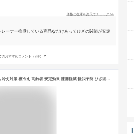
価格と在庫を
楽天
でチェック
>>
定トレーナー推奨している商品なだけあってひざの関節が安定
てのおすすめコメント（2件）
膝 サポーター 保温 厚手 ロング 自発熱 冷え対策 寝冷え 高齢者 安定効果 膝痛軽減 怪我予防 ひざ固定 スポーツ 左右各1枚 膝ウォーマー 膝あて 男女兼用 大きいサイズ