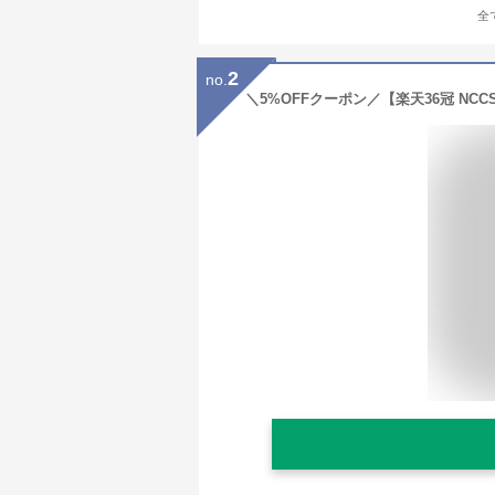
全
2
no.