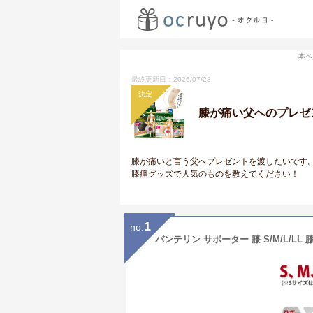
本ペ
最終更新日：2026/07/28
決定
膝が痛い父へのプレゼ
膝が痛いと言う父へプレゼントを渡したいです
膝痛グッズで人気のものを教えてください！
1
no.