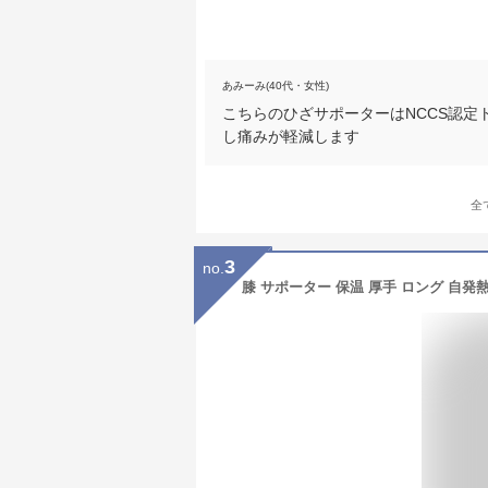
あみーみ(40代・女性)
こちらのひざサポーターはNCCS認
し痛みが軽減します
全
3
no.