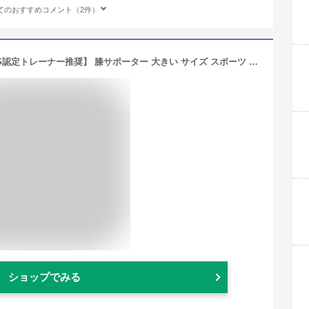
てのおすすめコメント（2件）
＼5%OFFクーポン／【楽天36冠 NCCS認定トレーナー推奨】 膝サポーター 大きい サイズ スポーツ 薄手 ひざ サポーター マジックテープ ランニング マラソン バスケ バレー メンズ レディース 女性用 靭帯 炎 半月板 ジャンパー 膝 関節 高齢者 転倒防止 軽減
ショップでみる