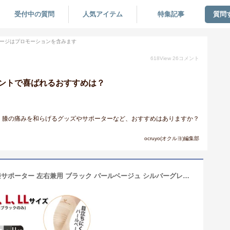
受付中の質問
人気アイテム
特集記事
質問
ージはプロモーションを含みます
618
View
26
コメント
ントで喜ばれるおすすめは？
。膝の痛みを和らげるグッズやサポーターなど、おすすめはありますか？
ocruyo(オクルヨ)編集部
バンテリン サポーター 膝 S/M/L/LL 膝サポーター 左右兼用 ブラック パールベージュ シルバーグレー 医療用 でも使われる安心の 日本製