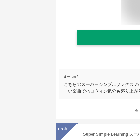
まーちゅん
こちらのスーパーシンプルソングス 
しい楽曲でハロウィン気分も盛り上が
全
5
no.
Super Simple Learni