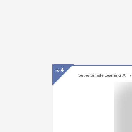
4
no.
Super Simple Learni