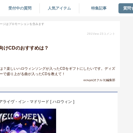
受付中の質問
人気アイテム
特集記事
質問
ージはプロモーションを含みます
291
View
23
コメント
向けCDのおすすめは？
は？楽しいハロウィンソングが入ったCDをギフトにしたいです。ディズ
ーで盛り上がる曲が入ったCDを教えて！
ocruyo(オクルヨ)編集部
ライヴ・イン・マドリード [ ハロウィン ]