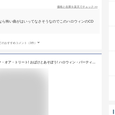
価格と在庫を
楽天
でチェック
>>
なら怖い曲がはいってなさそうなのでこのハロウィンのCD
てのおすすめコメント（3件）
<秋のすく♪いくセレクション>トリック・オア・トリート! おばけとあそぼう! ハロウィン・パーティー FOR KIDS