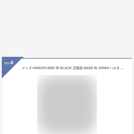
4
no.
メンズ HARUTA 6550 3E BLACK 正規品 MADE IN JAPAN ハルタ ローファー 合皮 男子 中学生 高校生 社会人 ビジネスシューズ 学生靴 幅広 EEE 通学靴 紳士靴 仕事靴 男性 楽天検索 楽天市場 サーチ ランキング 広告 通販 24cm 24.5cm 25cm 25.5cm 26cm 26.5cm 27cm