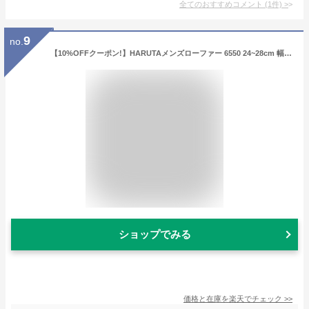
全てのおすすめコメント
(
1
件)
>
9
no.
【10%OFFクーポン!】HARUTAメンズローファー 6550 24~28cm 幅広3E 黒 ハルタ メンズ 男の子 男子 学生 通学 通勤 合皮 日本製 国産 ブラック ワイド EEE
ショップでみる
価格と在庫を
楽天
でチェック
>>