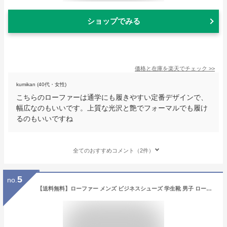
ショップでみる
価格と在庫を
楽天
でチェック
>>
kumikan (40代・女性)
こちらのローファーは通学にも履きやすい定番デザインで、
幅広なのもいいです。上質な光沢と艶でフォーマルでも履け
るのもいいですね
全てのおすすめコメント（2件）
5
no.
【送料無料】ローファー メンズ ビジネスシューズ 学生靴 男子 ローファー 抗菌 消臭 幅広 3EEE 撥水性 防滑 靴 コインローファー 革靴 短靴 黒 紳士靴 スリッポン 通勤 通学 メンズシューズ 2703/