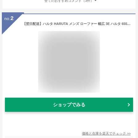
全てのおすすめコメント（3件）
2
no.
【翌日配送】ハルタ HARUTA メンズ ローファー 幅広 3E ハルタ 6550 学生靴◇24.0cm〜28.0cm◇日本製 正規取扱店 学生・通学【楽ギフ_包装】
ショップでみる
価格と在庫を
楽天
でチェック
>>