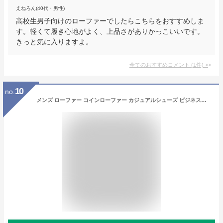
えねろん(40代・男性)
高校生男子向けのローファーでしたらこちらをおすすめしま
す。軽くて履き心地がよく、上品さがありかっこいいです。
きっと気に入りますよ。
全てのおすすめコメント
(
1
件)
>
10
no.
メンズ ローファー コインローファー カジュアルシューズ ビジネスシューズ エナメル調 柔らかい PUレザー 防滑底 革靴 通勤 通学 学生 3E EEE 幅広 黒 ブラック black 24.5 25.0 25.5 26.0 26.5 27.0 27.5 28.0 29.0 kp_24175