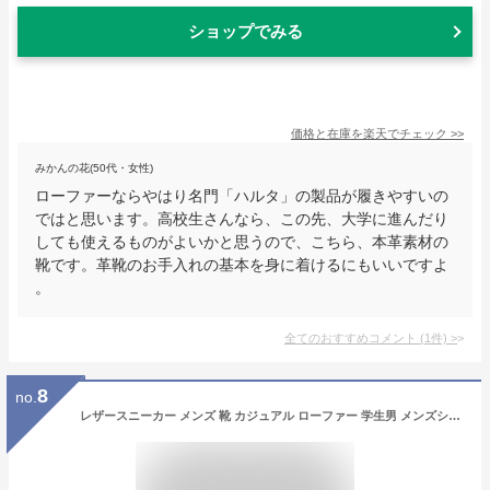
ショップでみる
価格と在庫を
楽天
でチェック
>>
みかんの花(50代・女性)
ローファーならやはり名門「ハルタ」の製品が履きやすいの
ではと思います。高校生さんなら、この先、大学に進んだり
しても使えるものがよいかと思うので、こちら、本革素材の
靴です。革靴のお手入れの基本を身に着けるにもいいですよ
。
全てのおすすめコメント
(
1
件)
>
8
no.
レザースニーカー メンズ 靴 カジュアル ローファー 学生男 メンズシューズ カジュアル ドライビングシューズ 大人 軽量 通気性 衝撃吸収 通勤 オフィス 春 カジュアル 紐なし サイドゴア スウェット クッション 屈曲 防滑 holosbird-goods1