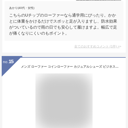
あかり(40代・女性)
こちらのUチップのローファーなら通学用にぴったり。かか
とに体重をかけるだけでスポッと足が入りますし、防水効果
がついているので雨の日でも安心して履けますよ。幅広で足
が痛くなりにくいのもポイント。
全てのおすすめコメント
(
1
件)
>
15
no.
メンズ ローファー コインローファー カジュアルシューズ ビジネスシューズ エナメル調 柔らかい PUレザー 防滑底 革靴 通勤 通学 学生 3E EEE 幅広 黒 ブラック black 24.5cm 25cm 25.5cm 26cm 26.5cm 27cm 27.5cm 28cm 29cm kp_24175