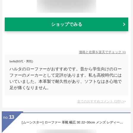
ショップでみる
価格と在庫を
楽天
でチェック
>>
bells(60代・男性)
ハルタのローファーがおすすめです。昔から学生向けのロー
ファーのメーカーとして定評があります。私も高校時代には
いていました。本革製で耐久性があり、ソフトなはき心地で
足が痛くなりません。
全てのおすすめコメント
(
1
件)
>
13
no.
[ムーンスター] ローファー 革靴 幅広 3E 22~30cm メンズ レディース BVL540 ブラック 26 cm