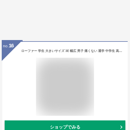
16
no.
ローファー 学生 大きいサイズ 3E 幅広 男子 痛くない 通学 中学生 高校生 靴 制服 歩きやすい 滑りにくい 学生靴 メンズ 黒 スクール ブラック 小さいサイズ 24.5-30cm 28cm 28.5cm 29cm No.2661 AAA+ サンエープラス
ショップでみる