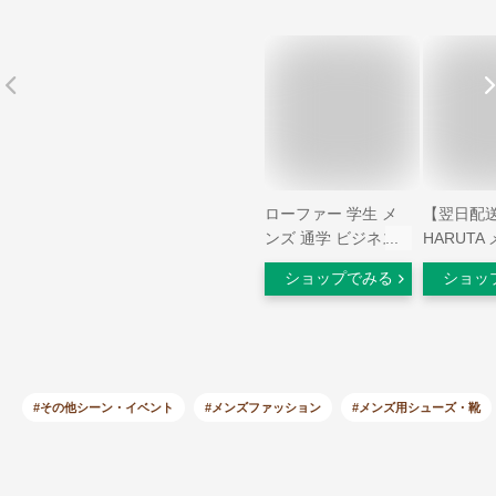
ローファー 学生 メ
【翌日配
ンズ 通学 ビジネス
HARUTA
シューズ 通勤 男子
ファー 幅広
ショップでみる
ショッ
中学生 高校生 wilson
タ 6550
ウィルソン
◇24.0cm
日本製 正
学生・通
_包装】
#その他シーン・イベント
#メンズファッション
#メンズ用シューズ・靴