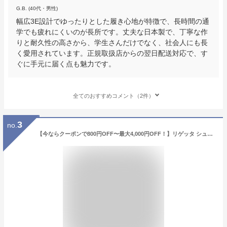
G.B. (40代・男性)
幅広3E設計でゆったりとした履き心地が特徴で、長時間の通
学でも疲れにくいのが長所です。丈夫な日本製で、丁寧な作
りと耐久性の高さから、学生さんだけでなく、社会人にも長
く愛用されています。正規取扱店からの翌日配送対応で、す
ぐに手元に届く点も魅力です。
全てのおすすめコメント（2件）
3
no.
【今ならクーポンで800円OFF〜最大4,000円OFF！】リゲッタ シューズ メンズ ローファー 靴 RLW2771 | シンプル コンフォート アーチサポート お仕事 旅行 歩きやすい 疲れない 痛くない 軽い おしゃれ 春 夏 秋 冬 regeta 別注 日本製