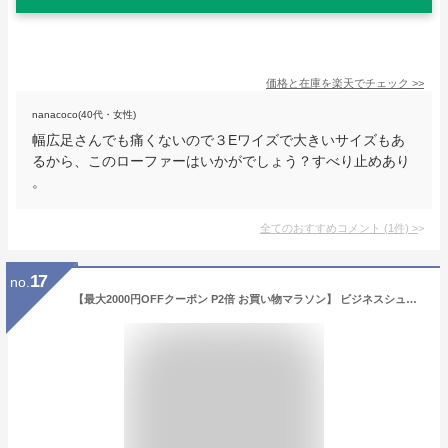
価格と在庫を
楽天
でチェック
>>
nanacoco(40代・女性)
幅広足さんでも痛くないので３Eワイズで大きいサイズもあ
るから、このローファーはいかがでしょう？すべり止めあり
。
全てのおすすめコメント
(
1
件)
>
17
no.
【最大2000円OFFクーポン P2倍 お買い物マラソン】 ビジネスシューズ 防水 ローファー コインローファー 学生靴 メンズ レインシューズ 雨 幅広 4e EEEE 甲高 通勤 通学 大きいサイズ 紳士靴 メンズシューズ 靴靴パワー 単品