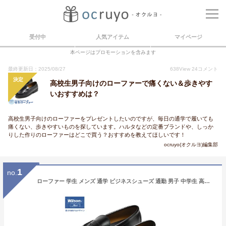
受付中
人気アイテム
マイページ
本ページはプロモーションを含みます
最終更新日：2025/08/27
638
View
24
コメント
決定
高校生男子向けのローファーで痛くない＆歩きやす
いおすすめは？
高校生男子向けのローファーをプレゼントしたいのですが、毎日の通学で履いても
痛くない、歩きやすいものを探しています。ハルタなどの定番ブランドや、しっか
りした作りのローファーはどこで買う？おすすめを教えてほしいです！
ocruyo(オクルヨ)編集部
1
no.
ローファー 学生 メンズ 通学 ビジネスシューズ 通勤 男子 中学生 高校生 wilson ウィルソン