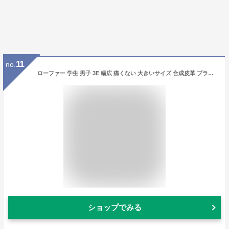
11
no.
ローファー 学生 男子 3E 幅広 痛くない 大きいサイズ 合成皮革 ブラック 黒 茶色 通学 中学 高校 定番 靴 メンズ 歩きやすい No.2661 AAA+ サンエープラス 24.5-30cm 27.5cm 28cm 28.5cm キングサイズ 小さいサイズ
ショップでみる