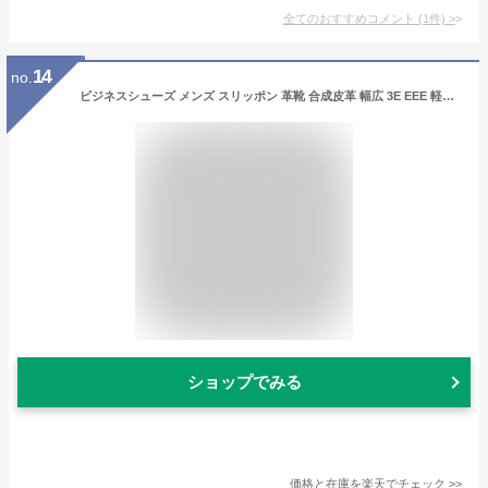
全てのおすすめコメント
(
1
件)
>
14
no.
ビジネスシューズ メンズ スリッポン 革靴 合成皮革 幅広 3E EEE 軽量 ラウンドトゥ 紐 ローファー ストレートチップ Uチップ ビット 立ち仕事 脱ぎやすい 紳士靴 ブランド EZbiz【ビジネスシューズ 幅広 甲高】【ビジネスシューズ ローファー】
ショップでみる
価格と在庫を
楽天
でチェック
>>