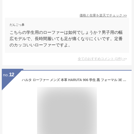
価格と在庫を
楽天
でチェック
>>
だんごっ鼻
こちらの学生用のローファーは如何でしょうか？男子用の幅
広モデルで、長時間履いても足が痛くなりにくいです。定番
のカッコいいローファーですよ。
全てのおすすめコメント
(
1
件)
>
12
no.
ハルタ ローファー メンズ 本革 HARUTA 906 学生 黒 フォーマル 3E 通学 学生靴 通勤 定番 靴 コインローファー ブラック ダークブラウン 茶色 クロ 23.0-28.0cm スクール フォーマル セレモニー【サイズ交換OK】