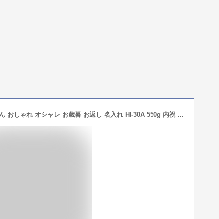
出産内祝い 内祝い 出産 そうめん うどん おしゃれ オシャレ お歳暮 お返し 名入れ HI-30A 550g 内祝 紅白 ギフト 紅白麺 写真 写真付き 名前 出生体重 熨斗サービス 結婚内祝 入園内祝い 入学内祝い 木箱 双子対応