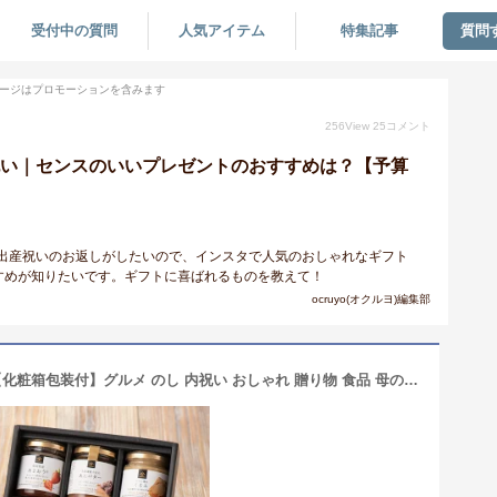
受付中の質問
人気アイテム
特集記事
質問
ージはプロモーションを含みます
256
View
25
コメント
内祝い｜センスのいいプレゼントのおすすめは？【予算
！出産祝いのお返しがしたいので、インスタで人気のおしゃれなギフト
すめが知りたいです。ギフトに喜ばれるものを教えて！
ocruyo(オクルヨ)編集部
至福のパンのお供ギフト（6本入り）【化粧箱包装付】グルメ のし 内祝い おしゃれ 贈り物 食品 母の日 春ギフト お礼 お祝い プレゼント 贈答 お返し 見舞い ご挨拶 内祝 出産 結婚 快気 誕生日 香典返し 久世福 サンクゼール