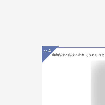
4
no.