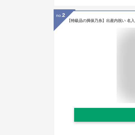
2
no.