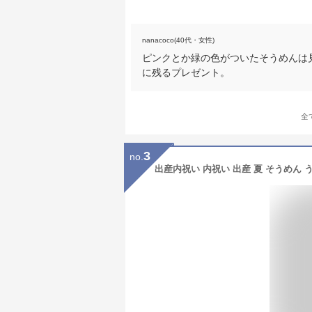
nanacoco(40代・女性)
ピンクとか緑の色がついたそうめんは
に残るプレゼント。
全
3
no.