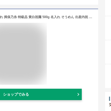
【特級品の揖保乃糸】出産内祝い 名入れ 揖保乃糸 特級品 黄白祝麺 500g 名入れ そうめん 出産内祝 木箱 素麺 色麺 名入れギフト 男の子 女の子 ギフト 夏 揖保の糸 黄色 内祝 出産祝い お返し ひよこ カラフル 出産 命名 おしゃれ かわいい Roots
ショップでみる