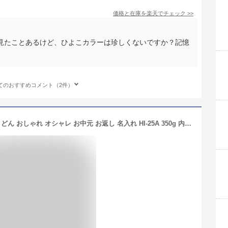
価格と在庫を
楽天
でチェック
>>
見たことあるけど、ひよこカラーは珍しくないですか？記憶
てのおすすめコメント（2件）
出産内祝い 内祝い 出産 夏 そうめん うどん おしゃれ オシャレ お中元 お返し 名入れ HI-25A 350g 内祝 紅白 ギフト 紅白麺 写真 写真付き 名前 出生体重 熨斗サービス 結婚内祝 入園内祝い 入学内祝い 木箱 双子対応