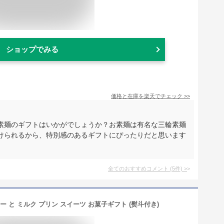
ショップでみる
価格と在庫を
楽天
でチェック
>>
素麺のギフトはいかがでしょうか？お素麺は有名な三輪素麺
けられるから、特別感のあるギフトにぴったりだと思います
全てのおすすめコメント
(
5
件)
>
ー と ミルク プリン スイーツ お菓子ギフト (熨斗付き)