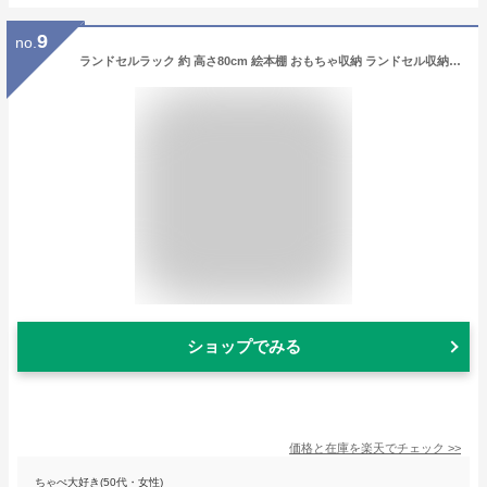
9
no.
ランドセルラック 約 高さ80cm 絵本棚 おもちゃ収納 ランドセル収納 縦置き 横置き カバン置き 木製 収納 収納ラック 子供部屋 収納棚 引き出し 新生活 ホワイト/ナチュラル/オーク/ウォールナット 【組立品/完成品が選べる】 LRA001198
ショップでみる
価格と在庫を
楽天
でチェック
>>
ちゃぺ大好き(50代・女性)