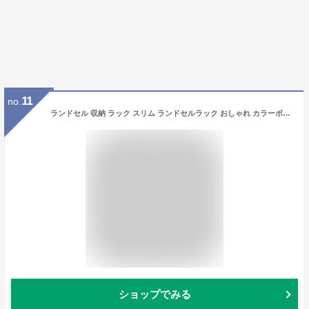
11
no.
ランドセル 収納 ラック スリム ランドセルラック おしゃれ カラーボックス A4 収納棚 本棚 幅35 奥行き30 高さ35 木製 収納ボックス キッズ 子供部屋 おもちゃ 絵本 ホワイト/オーク/ウォールナット 【組立品/完成品が選べる】 LRA001163
ショップでみる