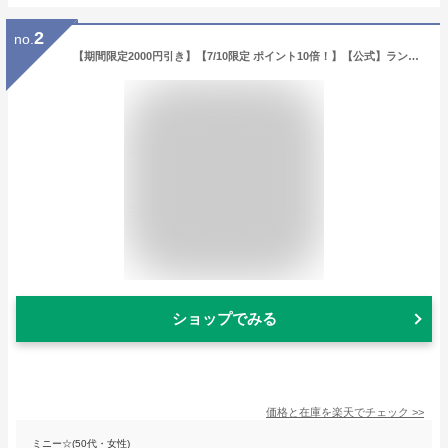
2
no.
【期間限定2000円引き】【7/10限定 ポイント10倍！】【公式】ランドセルラック キャスター付き 完成品 ハンガー 天然木 おしゃれ ラック 棚 マルチラック ハイタイプ ナチュラル 天然木 無垢 シンプル ハンガーラック 扉収納 引き出し 棚板調整 幅70 REFLE ISSEIKI
ショップでみる
価格と在庫を
楽天
でチェック
>>
ミニー☆(50代・女性)