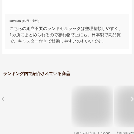
kumikan (40代・女性)
こちらの組立不要のランドセルラックは整理整頓しやすく、
1カ所にまとめられるので忘れ物防止にも。日本製で高品質
で、キャスター付きで移動しやすいのもいいです。
ランキング内で紹介されている商品
《ラン活応援！1000
【期間限定