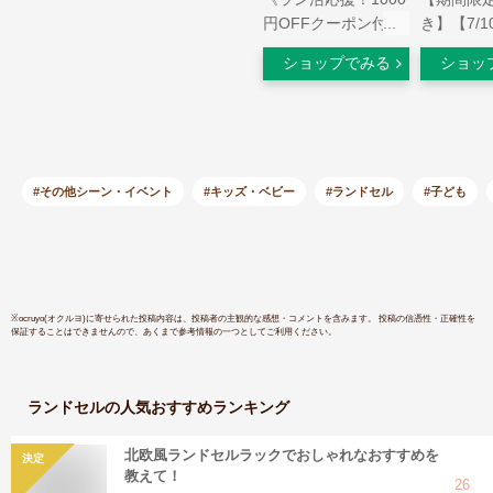
円OFFクーポン付》
き】【7/1
ランドセルラック ス
ント10倍
ショップでみる
ショッ
リム ワイド キャス
式】ラン
ター付き 完成品 日
ク キャス
本製 かわいい カラ
完成品 ハ
フル 低ホルマリン
然木 おし
キッズ収納 子供用
ク 棚 マ
子供部屋 収納 棚 チ
ハイタイプ
#その他シーン・イベント
#キッズ・ベビー
#ランドセル
#子ども
ェスト 入園 入学準
ル 天然木
備 新生活 スリム キ
プル ハン
ャスター付き ニッセ
扉収納 引
ン nissen
板調整 幅7
ISSEIKI
※
ocruyo(オクルヨ)
に寄せられた投稿内容は、投稿者の主観的な感想・コメントを含みます。 投稿の信憑性・正確性を
保証することはできませんので、あくまで参考情報の一つとしてご利用ください。
ランドセル
の人気おすすめランキング
北欧風ランドセルラックでおしゃれなおすすめを
決定
教えて！
26