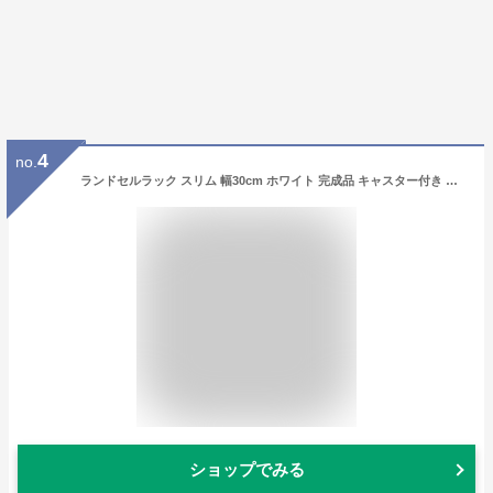
4
no.
ランドセルラック スリム 幅30cm ホワイト 完成品 キャスター付き 日本製 （ ランドセル ラック キャスター 付き 白 小学生 園児 収納 収納ラック 引き出し 本棚 教科書 シンプル おしゃれ ）【3980円以上送料無料】
ショップでみる