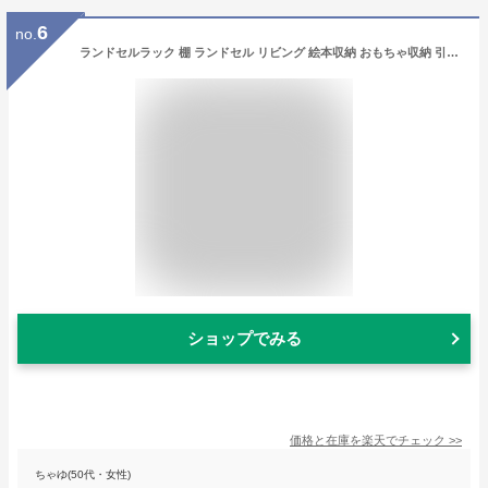
6
no.
ランドセルラック 棚 ランドセル リビング 絵本収納 おもちゃ収納 引き出し付き ラック 絵本棚 キッズラック 子ども部屋 キッズ シンプル おしゃれ ホワイト/ナチュラル/オーク/ウォールナット 【組立品/完成品が選べる】 LRA001198
ショップでみる
価格と在庫を
楽天
でチェック
>>
ちゃゆ(50代・女性)