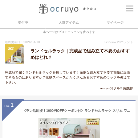
受付中
人気アイテム
マイページ
本ページはプロモーションを含みます
最終更新日：2026/04/10
372
View
23
コメント
決定
ランドセルラック｜完成品で組み立て不要のおすす
めはどれ？
完成品で届くランドセルラックを探しています！面倒な組み立て不要で簡単に設置
できるものはありますか？収納スペースがたくさんあるおすすめのラックを教えて
下さい。
ocruyo(オクルヨ)編集部
1
no.
《ラン活応援！1000円OFFクーポン付》ランドセルラック スリム ワイド キャスター付き 完成品 日本製 かわいい カラフル 低ホルマリン キッズ収納 子供用 子供部屋 収納 棚 チェスト 入園 入学準備 新生活 スリム キャスター付き ニッセン nissen