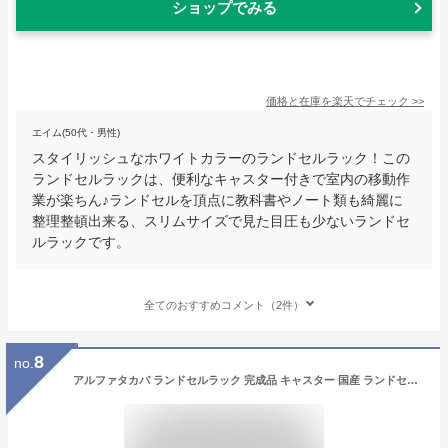
ショップでみる
価格と在庫を
楽天
でチェック
>>
エイム(50代・男性)
スタイリッシュなホワイトカラーのランドセルラック！この
ランドセルラックは、便利なキャスター付きで室内の移動作
業が楽ちん♪ランドセルを頂点に教科書やノート類も綺麗に
整理整頓出来る、スリムサイズで見た目圧も少ないランドセ
ルラックです。
全てのおすすめコメント（2件）
8
no.
アルファタカバ ランドセルラック 完成品 キャスター 国産 ランドセル収納 キャスター付き ラック リビング学習 大川家具 日本製 ゲーム収納 幅40cm ファディ(ホワイト) ランドセル 収納 キャスター