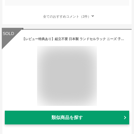
全てのおすすめコメント（2件）
SOLD
【レビュー特典あり】組立不要 日本製 ランドセルラック ニーズ 子ども部屋用収納家具 スリム RR-01W ホワイト 完成品 入学準備 新一年生 ランドセル用ラック 収納棚 整理整頓 忘れ物 防止 リビング学習 教科書 (ラッピング不可)(代引不可)(メーカー直送)(デジタルライフ)
類似商品を探す