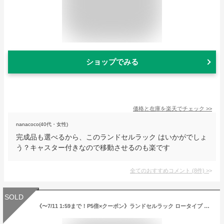
ショップでみる
価格と在庫を
楽天
でチェック
>>
nanacoco(40代・女性)
完成品も選べるから、このランドセルラック はいかがでしょ
う？キャスター付きなので移動させるのも楽です
全てのおすすめコメント
(
8
件)
>
SOLD
《〜7/11 1:59まで！P5倍×クーポン》ランドセルラック ロータイプ 幅60cm キャスター付き 完成品 日本製 カウンター下 ランドセルラック 子供部屋 キッズ収納 収納ワゴン 棚 チェスト キッズ 絵本 教科書 収納 お片付け 入園 入学準備 ニッセン nissen