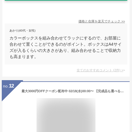
価格と在庫を
楽天
でチェック
>>
あかり(40代・女性)
カラーボックスを組み合わせてラックにするので、お部屋に
合わせて置くことができるのがポイント。ボックスはA4サイ
ズが入るくらいの大きさがあり、組み合わせることで収納力
も高まります。
全てのおすすめコメント
(
2
件)
>
12
no.
最大3000円OFFクーポン配布中 02/18(水)00:00〜 【完成品も選べる】ランドセルラック 2人用 兄弟 姉妹 スリム おしゃれ キャスター付き 白 オーク かわいい カウンター下 キャスター 低い ホワイト 北欧 ロータイプ ワイド ランドセル ラック 収納 a4 壁掛け