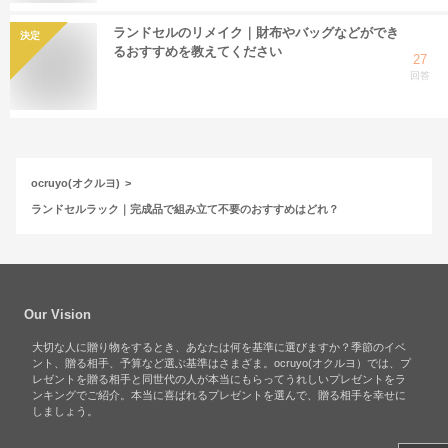
ランドセルのリメイク｜財布やバッグなどができ
決定
るおすすめを教えてください
27
回答
ocruyo(オクルヨ)
ランドセルラック｜完成品で組み立て不要のおすすめはどれ？
Our Vision
大切な人に贈り物をするとき、あなたは何を基準に選びますか？季節のイベ
ント、贈る相手、予算など選ぶ基準はさまざま。ocruyo(オクルヨ）では、プ
レゼントを贈る相手と同世代の人が本当にもらってうれしいプレゼントをラ
ンキングでご紹介。本当に喜ばれるプレゼントを選んで、贈る相手を幸せに
しましょう。