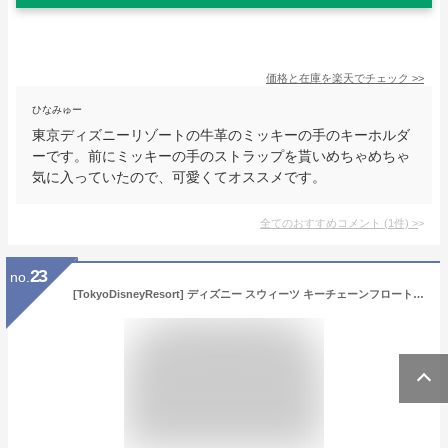
価格と在庫を
楽天
でチェック
>>
ひなみゅー
東京ディズニーリゾートの牛革のミッキーの手のキーホルダ
ーです。前にミッキーの手のストラップを貰いめちゃめちゃ
気に入っていたので、可愛くてオススメです。
全てのおすすめコメント
(
1
件)
>
23
no.
[TokyoDisneyResort] ディズニー スウィーツ キーチェーンフロート ドリンク 3個セット ミッキーフルーツ 東京ディズニーリゾート限定 食品サンプル風