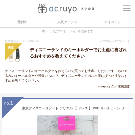
受付中
人気アイテム
マイページ
本ページはプロモーションを含みます
最終更新日：2026/07/28
2732
View
42
コメント
決定
ディズニーランドのキーホルダーでお土産に喜ばれ
るおすすめを教えてください
ディス二ーランドのキーホルダーをおそろいで買ってお土産にしたいです。ぬいぐ
るみのキーホルダーや可愛いもので、ディズニーランドのお土産にぴったりなおす
すめを教えてください。
ocruyo(オクルヨ)編集部
1
no.
東京ディズニーリゾート アリエル 【 ドレス 】 PVC キーチェーン リトルマーメイド ディズニー 通販 おみやげ お土産 無料ギフトラッピング TDR ディズニーランド ディズニーシー キーホルダー リトル・マーメイド