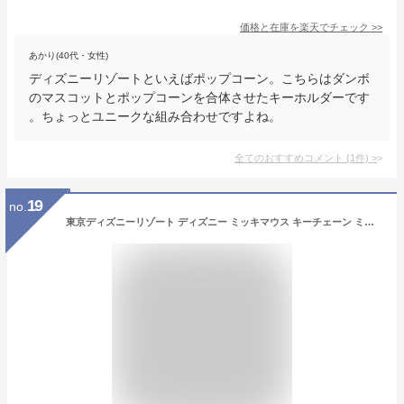
価格と在庫を
楽天
でチェック
>>
あかり(40代・女性)
ディズニーリゾートといえばポップコーン。こちらはダンボ
のマスコットとポップコーンを合体させたキーホルダーです
。ちょっとユニークな組み合わせですよね。
全てのおすすめコメント
(
1
件)
>
19
no.
東京ディズニーリゾート ディズニー ミッキマウス キーチェーン ミツマル アイコン 【ライトブラウン】 無料ギフトラッピング 牛革 TDR ディズニーランド ディズニーシー キーホルダー おみやげ お土産 本革