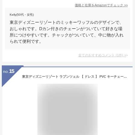
価格と在庫を
Amazon
でチェック
>>
Kelly(50代・女性)
東京ディズニーリゾートのミッキーワッフルのデザインで、
おしゃれです。Dカン付きのチェーンがついていて好きな場
所につけやすいです。チャックがついていて、中に物が入れ
られて便利です。
全てのおすすめコメント
(
1
件)
>
15
no.
東京ディズニーリゾート ラプンツェル 【 ドレス 】 PVC キーチェーン ディズニー 通販 おみやげ お土産 無料ギフトラッピング TDR ディズニーランド ディズニーシー キーホルダー 塔の上のラプンツェル