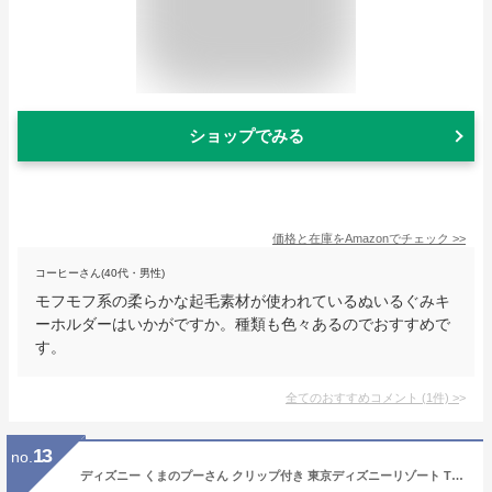
ショップでみる
価格と在庫を
Amazon
でチェック
>>
コーヒーさん(40代・男性)
モフモフ系の柔らかな起毛素材が使われているぬいるぐみキ
ーホルダーはいかがですか。種類も色々あるのでおすすめで
す。
全てのおすすめコメント
(
1
件)
>
13
no.
ディズニー くまのプーさん クリップ付き 東京ディズニーリゾート TDR