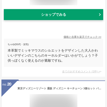
ショップでみる
価格と在庫を
楽天
でチェック
>>
ちゃゆ(50代・女性)
本革製でミッキマウスのシルエットをデザインした大人かわ
いいデザインのこちらのキーホルダーはいかがでしょう？子
供っぽくなく使えるのが素敵ですね。
全てのおすすめコメント
(
2
件)
>
20
no.
東京ディズニーリゾート 通販 ディズニー キーチェーン 3個セット パークフード おみやげ お土産 無料 ギフトラッピング TDR ディズニーランド ディズニーシー キーホルダー 2023/0720