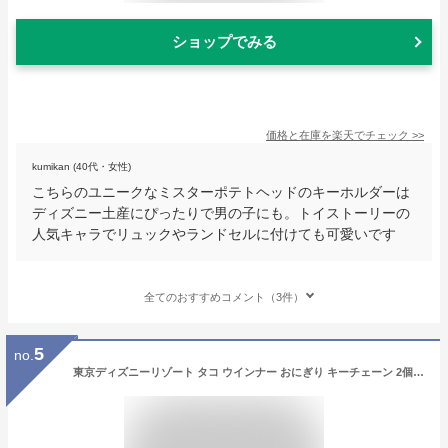
ショップでみる
価格と在庫を
楽天
でチェック
>>
kumikan (40代・女性)
こちらのユニークなミスターポテトヘッドのキーホルダーは
ディズニー土産にぴったりで男の子にも。トイストーリーの
人気キャラでリュックやランドセルに付けても可愛いです
全てのおすすめコメント（3件）
5
no.
東京ディズニーリゾート タコ ウインナー おにぎり キーチェーン 2個セット ディズニー 通販 お土産 おみやげ ミッキーミニー 無料 ギフトラッピング TDR ディズニーシー ディズニーランド キーホルダー 弁当 たこ