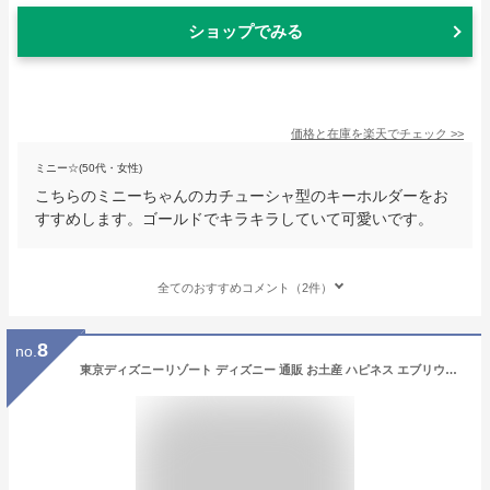
ショップでみる
価格と在庫を
楽天
でチェック
>>
ミニー☆(50代・女性)
こちらのミニーちゃんのカチューシャ型のキーホルダーをお
すすめします。ゴールドでキラキラしていて可愛いです。
全てのおすすめコメント（2件）
8
no.
東京ディズニーリゾート ディズニー 通販 お土産 ハピネス エブリウェア カラフル アイコン ミニー カチューシャ キーチェーン 無料 ギフトラッピング おみやげ TDR ディズニーシー ディズニーランド キーホルダー