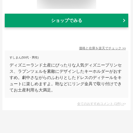
ショップでみる
価格と在庫を
楽天
でチェック
>>
すしまん(50代・男性)
ディズニーランド土産にぴったりな人気ディズニープリンセ
ス、ラプンツェルを素敵にデザインしたキーホルダーがおす
すめ。劇中さながらのふわりとしたドレスのディテールをキ
ュートに楽しめますよ。鞄などにリング金具で取り付けでき
てお土産利用も大満足。
全てのおすすめコメント
(
1
件)
>