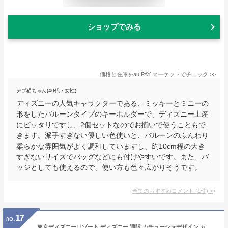
ショップでみる
価格と在庫を
au PAY マーケット
でチェック
>>
デブ猫ちゃん(40代・女性)
ディズニーの人気キャラクターである、ミッキーとミニーの
形をしたバルーンタイプのキーホルダーで、ディズニー土産
にピッタリですし、2個セットなのでお揃いで使うこともで
きます。派手すぎない優しい色使いと、バルーンのふんわり
柔らかな雰囲気がよく調和していますし、約10cm程の大き
すぎないサイズでバッグなどにも付けやすいです。また、バ
ッジとしても使えるので、使い方も色々広がりそうです。
全てのおすすめコメント
(
1
件)
>
17
no.
東京ディズニーリゾート ディズニー 通販 カチューシャデザイン カチューシャ ホルダー キーチェーン 無料 ギフトラッピング TDR ディズニーシー ディズニーランド お土産 キーホルダー ミッキー ミニー