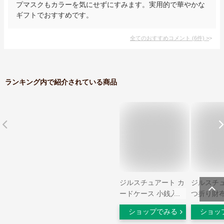
プマスクもカラーを気にせずにすみます。実用的で華やかな
ギフトでおすすめです。
全てのおすすめコメント
(
6
件)
>
ランキング内で紹介されている商品
ジルスチュアート カ
ジルスチュ
ードケース 小銭入れ
つ折り財布
本革 レディース
レディース
ショップでみる
ショッ
JSLW3CE1 エンジェ
ターナル J