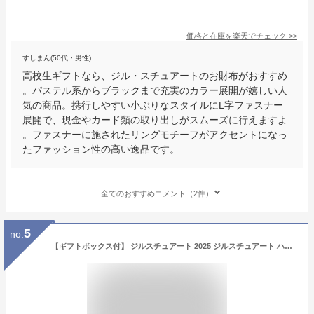
価格と在庫を
楽天
でチェック
>>
すしまん(50代・男性)
高校生ギフトなら、ジル・スチュアートのお財布がおすすめ
。パステル系からブラックまで充実のカラー展開が嬉しい人
気の商品。携行しやすい小ぶりなスタイルにL字ファスナー
展開で、現金やカード類の取り出しがスムーズに行えますよ
。ファスナーに施されたリングモチーフがアクセントになっ
たファッション性の高い逸品です。
全てのおすすめコメント（2件）
5
no.
【ギフトボックス付】 ジルスチュアート 2025 ジルスチュアート ハンドクリーム 女性 JILLSTUART ハンドクリーム ギフト 30ml アロマティックフラワー ネイルオイル ジルスチュアートハンドクリーム 誕生日プレゼント 女友達