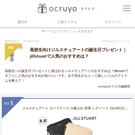
受付中
人気アイテム
マイページ
本ページはプロモーションを含みます
最終更新日：2026/07/20
202
View
27
コメント
決定
高校生向けジルスチュアートの誕生日プレゼント｜
jillstuartで人気のおすすめは？
高校生への誕生日プレゼントに喜ばれるジルスチュアートのおすすめは？jillstuartで
ギフトに人気のおすすめが知りたいです。女子高生がもらって嬉しいジルのアイテ
ムを教えて！
ocruyo(オクルヨ)編集部
1
no.
ジルスチュアート カードケース 小銭入れ 本革 レディース JSLW3CE1 エンジェル JILLSTUART[ikou15][ikou22][即日発送]