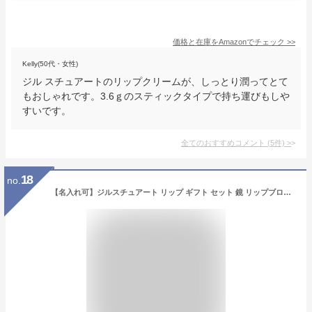
価格と在庫を
Amazon
でチェック
>>
Kelly(50代・女性)
ジル スチュアートのリップクリームが、しっとり潤ってとて
もおしゃれです。3.6ｇのスティックタイプで持ち運びもしや
すいです。
全てのおすすめコメント
(
5
件)
>
18
no.
【名入れ可】ジルスチュアート リップ ギフト セット 鏡 リップブロッサム バーム 01＆コンパクトミラー 2 刻印 化粧品 コスメ ギフトセット ポーチ JILLSTUART レディース ブランド 正規品 新品 ホワイトデー お返し プレゼント 女性 誕生日 実用的 デパコス