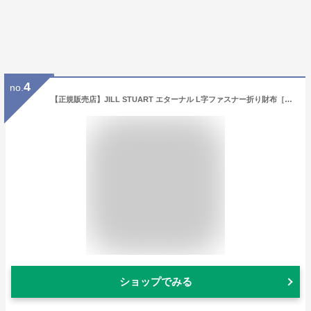
4
no.
【正規販売店】JILL STUART エターナル L字ファスナー折り財布［ジル スチュアート］ 折りたたみ財布 二つ折りブランド ミニ 本革 レザー コンパクト ウォレット 小さい かわいい おしゃれ 大人 上品 チャーム付 レディース バッグマニア
ショップでみる