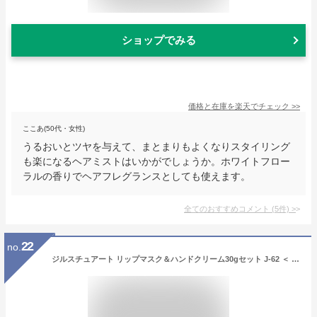
ショップでみる
価格と在庫を
楽天
でチェック
>>
ここあ(50代・女性)
うるおいとツヤを与えて、まとまりもよくなりスタイリング
も楽になるヘアミストはいかがでしょうか。ホワイトフロー
ラルの香りでヘアフレグランスとしても使えます。
全てのおすすめコメント
(
5
件)
>
22
no.
ジルスチュアート リップマスク＆ハンドクリーム30gセット J-62 ＜ ブランド袋付き ＞ JILLSTUART 送料無料 送料込※沖縄・離島除く 出産内祝い 結婚内祝い 内祝い お返し お祝い 快気祝い プレゼント ギフト 花以外 おしゃれ スキンケア