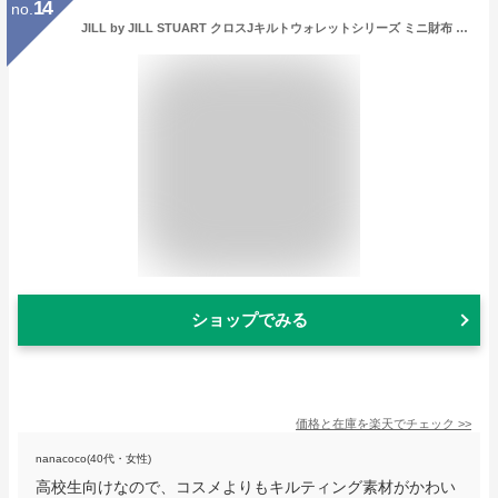
14
no.
JILL by JILL STUART クロスJキルトウォレットシリーズ ミニ財布 ジル バイ ジル スチュアート 財布・ポーチ・ケース 財布 ピンク ブルー ホワイト ブラック【送料無料】
ショップでみる
価格と在庫を
楽天
でチェック
>>
nanacoco(40代・女性)
高校生向けなので、コスメよりもキルティング素材がかわい