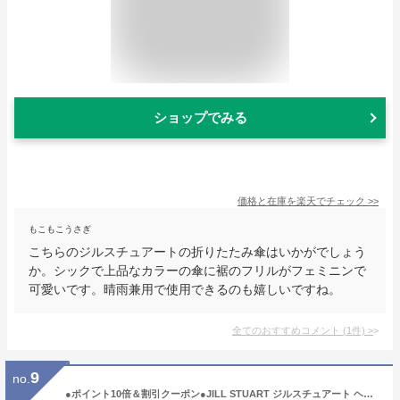
ショップでみる
価格と在庫を
楽天
でチェック
>>
もこもこうさぎ
こちらのジルスチュアートの折りたたみ傘はいかがでしょう
か。シックで上品なカラーの傘に裾のフリルがフェミニンで
可愛いです。晴雨兼用で使用できるのも嬉しいですね。
全てのおすすめコメント
(
1
件)
>
9
no.
●ポイント10倍＆割引クーポン●JILL STUART ジルスチュアート ヘアマスク ホワイトフローラル 194g【宅配便送料無料】 ギフト 誕生日 プレゼント 15時までの決済確認で即日発送！