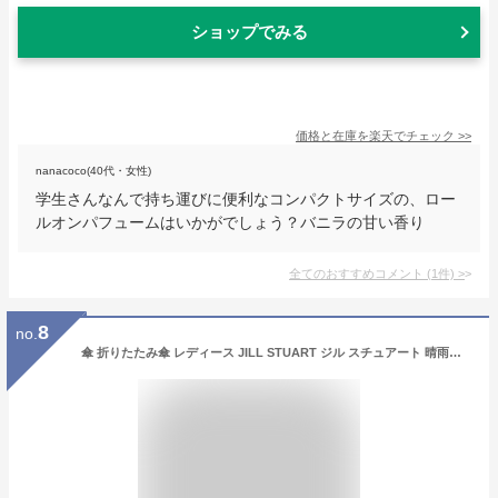
ショップでみる
価格と在庫を
楽天
でチェック
>>
nanacoco(40代・女性)
学生さんなんで持ち運びに便利なコンパクトサイズの、ロー
ルオンパフュームはいかがでしょう？バニラの甘い香り
全てのおすすめコメント
(
1
件)
>
8
no.
傘 折りたたみ傘 レディース JILL STUART ジル スチュアート 晴雨兼用 日傘 UV99％以上 遮光 遮熱 折りたたみ 折りたたみ雨傘 雨傘 折畳み傘 フリル ラメ エレガント 上品 可愛い 女性 50cm コンパクト 通勤 撥水 かさ カサ 黒 ギフト 母の日 1JI22030