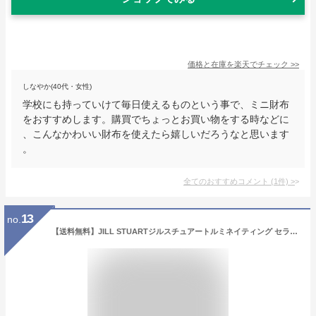
価格と在庫を
楽天
でチェック
>>
しなやか(40代・女性)
学校にも持っていけて毎日使えるものという事で、ミニ財布
をおすすめします。購買でちょっとお買い物をする時などに
、こんなかわいい財布を使えたら嬉しいだろうなと思います
。
全てのおすすめコメント
(
1
件)
>
13
no.
【送料無料】JILL STUARTジルスチュアートルミネイティング セラムプライマー UV 30ml メイクアップ プライマー 化粧下地 人気 プレゼント 母の日 敬老の日 彼女 誕生日