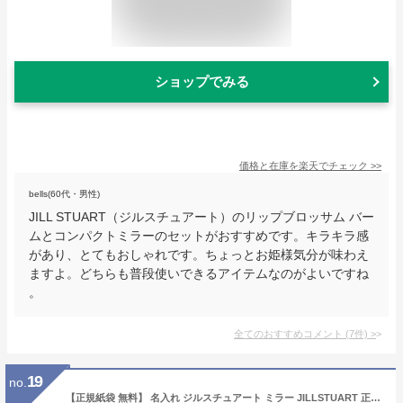
ショップでみる
価格と在庫を
楽天
でチェック
>>
bells(60代・男性)
JILL STUART（ジルスチュアート）のリップブロッサム バー
ムとコンパクトミラーのセットがおすすめです。キラキラ感
があり、とてもおしゃれです。ちょっとお姫様気分が味わえ
ますよ。どちらも普段使いできるアイテムなのがよいですね
。
全てのおすすめコメント
(
7
件)
>
19
no.
【正規紙袋 無料】 名入れ ジルスチュアート ミラー JILLSTUART 正規品 誕生日プレゼント 女友達 友達 コンパクトミラー 4 名入れ ギフト ジルスチュアート ミラー 名入れ プレゼント ハンドミラー 手鏡 持ち運び 年 通販 ギフト プレゼント 通販 母の日