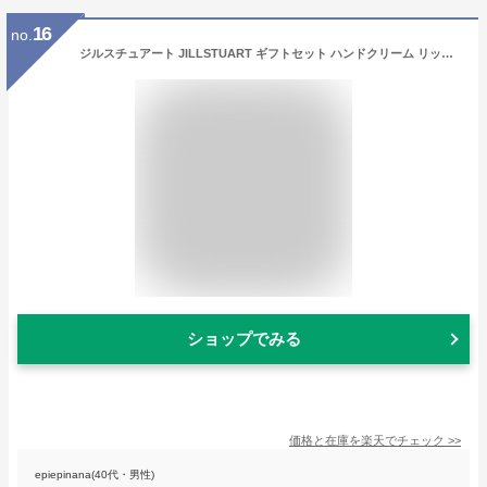
16
no.
ジルスチュアート JILLSTUART ギフトセット ハンドクリーム リップ リップセラム リップスティック コスメセット リップバーム レディース 女性 ホワイトフローラル 高級 美白 ブランド さらさら べたつかない おしゃれ 乾燥 良い香り かわいい 手荒れ いい香り 誕生日 保湿
ショップでみる
価格と在庫を
楽天
でチェック
>>
epiepinana(40代・男性)