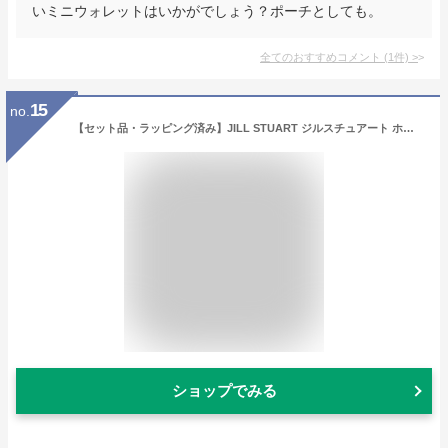
いミニウォレットはいかがでしょう？ポーチとしても。
全てのおすすめコメント
(
1
件)
>
15
no.
【セット品・ラッピング済み】JILL STUART ジルスチュアート ホワイトフローラル ヘアケア トラベルセット（シャンプー ＆ コンディショナー＆ ヘアマスク）トラベルキット & ハンカチ 母の日 ギフト 化粧品 誕生日 プレゼント ショッパー付き（ピンク）
ショップでみる