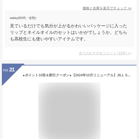
価格と在庫を
楽天
でチェック
>>
tabby(50代・女性)
見ているだけでも気分が上がるかわいいパッケージに入った
リップとネイルオイルのセットはいかがでしょうか。どちら
も高校生にも使いやすいアイテムです。
全てのおすすめコメント
(
16
件)
>
21
no.
●ポイント10倍＆割引クーポン●【2024年10月リニューアル】JILL STUART ジルスチュアート ヘアミスト ホワイトフローラル 200ml 【宅配便送料無料】 ギフト 誕生日 プレゼント 15時までの決済確認で即日発送！