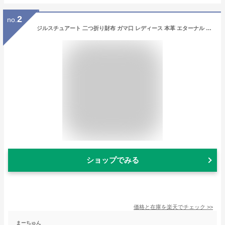
2
no.
ジルスチュアート 二つ折り財布 ガマ口 レディース 本革 エターナル JSLW0DS1 JILLSTUART | 牛革 レザー[ikou15][ikou22][即日発送]
ショップでみる
価格と在庫を
楽天
でチェック
>>
まーちゅん