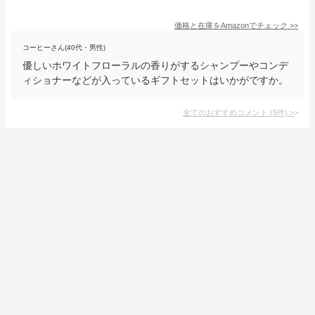
価格と在庫を
Amazon
でチェック
>>
コーヒーさん(40代・男性)
優しいホワイトフローラルの香りがするシャンプーやコンデ
ィショナーなどが入っているギフトセットはいかがですか。
全てのおすすめコメント
(
5
件)
>