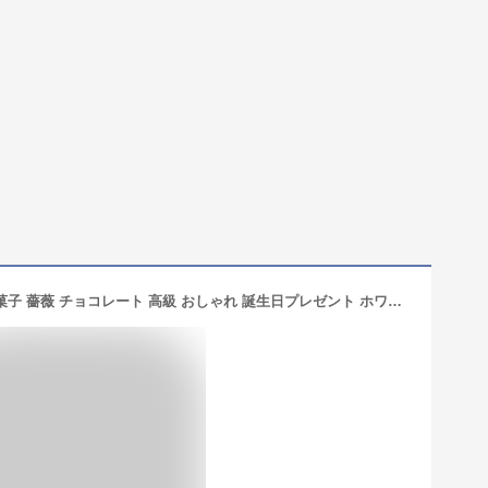
ホワイトデーお返し チョコ ギフト お菓子 薔薇 チョコレート 高級 おしゃれ 誕生日プレゼント ホワイトチョコ 義理 大量 ばらまき 人気 プチギフト かわいい 可愛い 内祝い 出産祝い お礼 退職 お菓子 職場 会社 子供 義理 お取り寄せ スイーツ お配り 即日発送 あす楽