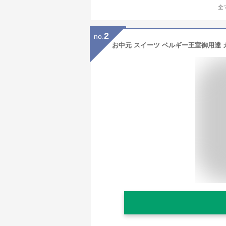
全
2
no.