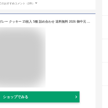
てのおすすめコメント（2件）
お中元 スイーツ ベルギー王室御用達 ガレー クッキー 15枚入 5種 詰め合わせ 送料無料 2026 御中元 早割 お 中元 ギフト お菓子 チョコレート 有名 人気 おしゃれ 高級 個包装 小分け 法人 会社 職場 退職 祝い 挨拶 内祝い お返し 手土産 常温 日持ち 誕生日 プレゼント
ショップでみる