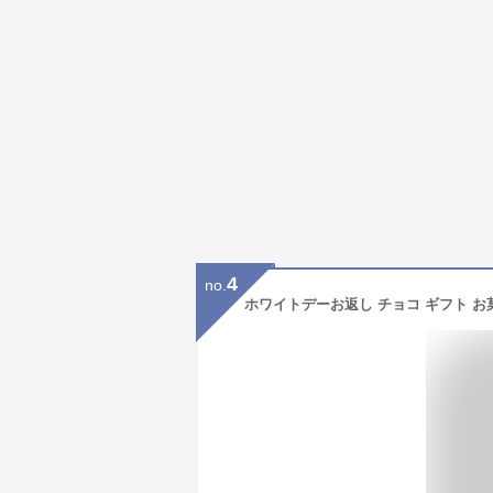
4
no.