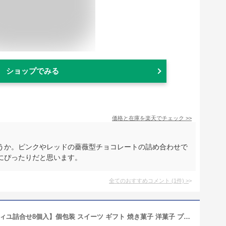
ショップでみる
価格と在庫を
楽天
でチェック
>>
うか。ピンクやレッドの薔薇型チョコレートの詰め合わせで
にぴったりだと思います。
全てのおすすめコメント
(
1
件)
>
お菓子 ギフト【果実をたのしむミルフィユ詰合せ8個入】個包装 スイーツ ギフト 焼き菓子 洋菓子 プレゼント ミルフィユ 職場 退職 お礼 内祝い お返し お祝い 結婚祝い 出産祝い 東京 お土産 手土産 菓子折り 可愛い フランセ 母の日