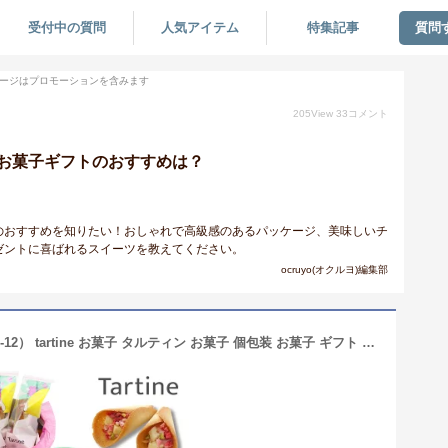
受付中の質問
人気アイテム
特集記事
質問
ージはプロモーションを含みます
205
View
33
コメント
お菓子ギフトのおすすめは？
のおすすめを知りたい！おしゃれで高級感のあるパッケージ、美味しいチ
ゼントに喜ばれるスイーツを教えてください。
ocruyo(オクルヨ)編集部
Tartine タルティン ブーケ 7個入り（C-12） tartine お菓子 タルティン お菓子 個包装 お菓子 ギフト お菓子 ブーケ 子供 ラングドシャ ストロベリークリーム ピスタチオ スイーツ ギフト ホワイトデー プレゼント お菓子 ブーケ