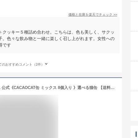
価格と在庫を
楽天
でチェック
>>
トクッキー５種詰め合わせ。こちらは、色も美しく、サクッ
子。色々な飲み物と一緒に楽しく召し上がれます。女性への
得です
てのおすすめコメント（2件）
ホワイトデーにもオススメ！ DADACA 公式《CACAOCAT缶 ミックス 8個入り 》選べる猫缶 【送料無料】北海道 プレミアム チョコレート お菓子 スイーツ 手土産 チョコ ギフト ねこ オシャレ かわいい 猫 プレゼント ご褒美