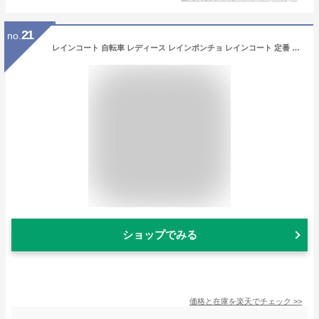
21
no.
レインコート 自転車 レディース レインポンチョ レインコート 定番 雨具 Chou Chou Pocheフェス 大きめ 通学 通勤 かわいい おしゃれ レインウェア カッパ かっぱ 雨合羽 シュシュポッシュ Lサイズ ハレニー HARAINY
ショップでみる
価格と在庫を
楽天
でチェック
>>