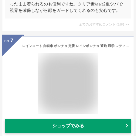
ったまま着られるのも便利ですね。クリア素材の2重ツバで
視界を確保しながら顔をガードしてくれるのも安心です。
全てのおすすめコメント
(
1
件)
>
7
no.
レインコート 自転車 ポンチョ 定番 レインポンチョ 通勤 通学 レディース ママ 自転車用レインポンチョ フード 透明つば おしゃれ かっぱ 合羽 かわいい CHALLY PON PON チャリーポンポン 雨具 アウトドア フェス レインウェア CHALLY PON PON2 チャリーポンポン2
ショップでみる