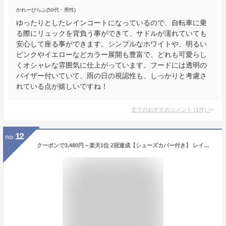
かれーぴらふ(50代・男性)
ゆったりとしたレインコートになっているので、自転車に乗
る際にリュックを背負う事ができて、サドルが濡れていても
安心して座る事ができます。シンプルなホワイトや、明るい
ピンクやイエローなどカラー展開も豊富で、どれも可愛らし
くオシャレな雰囲気に仕上がっています。フードには透明の
バイザー付いていて、雨の日の視認性も、しっかりと考慮さ
れている点が嬉しいですね！
全てのおすすめコメント
(
1
件)
>
12
no.
クーポンで3,480円～楽天1位 2冠達成【シューズカバー付き】 レインコート レディース レインウエア ロング おしゃれ 膝が濡れない 軽量 レインコート 自転車 通勤 リュック対応 ママ 送迎 綺麗 保育園の送迎 バイク 原付 犬の散歩 通学 カッパ