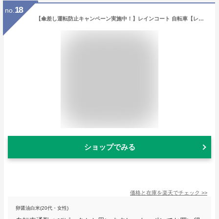
18
no.
【傘差し運転防止キャンペーン実施中！】レインコート 自転車【レビュー後シューズカバーあり】レインコート リュック レディース メンズ カッパ 自転車 通学 レインポンチョ かっぱ 自転車用 カッパ 自転車用レインコート バイク リュック対応 リュック 《raincoat12》
ショップでみる
価格と在庫を
楽天
でチェック
>>
卵醤油白米(20代・女性)