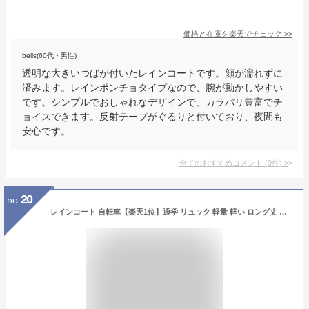
価格と在庫を
楽天
でチェック
>>
bells(60代・男性)
透明な大きいつばが付いたレインコートです。顔が濡れずに
済みます。レインポンチョタイプなので、腕が動かしやすい
です。シンプルでおしゃれなデザインで、カラバリ豊富でチ
ョイスできます。反射テープがぐるりと付いており、夜間も
安心です。
全てのおすすめコメント
(
9
件)
>
20
no.
レインコート 自転車【楽天1位】通学 リュック 軽量 軽い ロング丈 袖あり レインポンチョ レディース メンズ 前開き ファスナー ポンチョ おしゃれ かわいい 人気 大きいサイズ カッパ バイク 原付 ランキング1位獲得 防水 撥水 メール便 送料無料