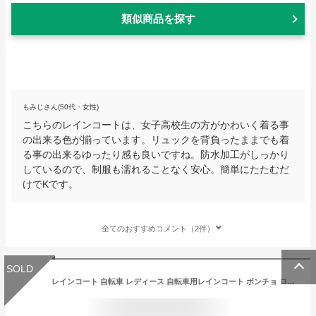
類似商品を探す
もみじさん(50代・女性)
こちらのレインコートは、女子高校生の方がかわいく着る事
の出来る色が揃っています。リュックを背負ったままでも着
る事の出来るゆったり感も良いですね。防水加工がしっかり
しているので、制服も濡れることなく安心。簡単にたたむだ
けでKです。
全てのおすすめコメント（2件）
SOLD
レインコート 自転車 レディース 自転車用レインコート ポンチョ ロング丈 レインポンチョ 自転車カッパ 防水 リュック対応お しゃれ 二重ツバ 透明バイザー付き 軽量 アウトドア キャンプ バイク 通学 通勤 梅雨対策