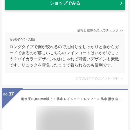
ショップでみる
価格と在庫を
楽天
でチェック
>>
ちゃゆ(50代・女性)
ロングタイプで裾が絞れるので足回りをしっかりと雨からガ
ードできるのが嬉しいこちらのレインコートはいかがでしょ
う？バイカラーデザインのおしゃれで可愛いデザインも素敵
です。リュックを背負ったままで着られるのも便利です。
全てのおすすめコメント
(
8
件)
>
17
no.
耐水圧10,000mm以上！ 防水 レインコート レディース 防水 撥水 自転車 ロング ミドル リュック対応 軽量 通学 通勤 お迎え おしゃれ かわいい 大人用 雨具 合羽 カッパ かっぱ ポンチョ シンプル 無地 透明窓 フード 母の日 プレゼント ギフト 実用的 da001