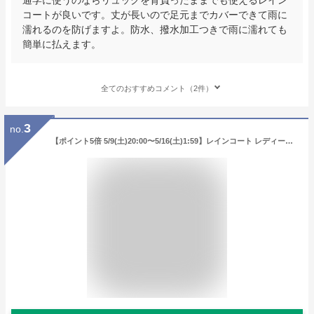
コートが良いです。丈が長いので足元までカバーできて雨に
濡れるのを防げますよ。防水、撥水加工つきで雨に濡れても
簡単に払えます。
全てのおすすめコメント（2件）
3
no.
【ポイント5倍 5/9(土)20:00〜5/16(土)1:59】レインコート レディース 自転車 おしゃれ ママ レインウェア ロング丈 かわいい 防水 軽い カッパ 雨具 通学用 レインウエア 雨の日 自転車用レインコートレディース 送料無料 7440 サイクルモードレインコート