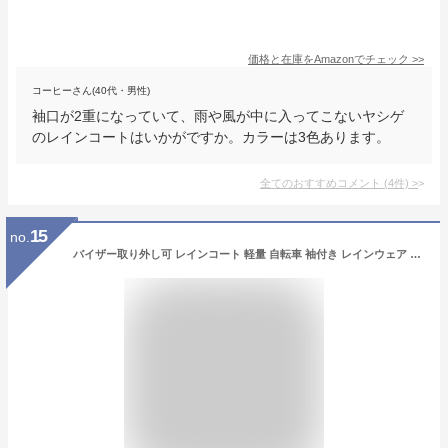
価格と在庫を
Amazon
でチェック
>>
コーヒーさん(40代・男性)
袖口が2重になっていて、雨や風が中に入ってこないヤシゲ
のレインコートはいかがですか。カラーは3色あります。
全てのおすすめコメント
(
4
件)
>
15
no.
バイザー取り外し可 レインコート 軽量 自転車 袖付き レインウェア 袖あり 防水 軽い ママ 送迎 通勤 通学 カッパ おしゃれ ロング丈 クリアバイザー ツバ付き 自転車用レインコート かわいい レインポンチョ