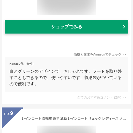
ショップでみる
価格と在庫を
Amazon
でチェック
>>
Kelly(50代・女性)
白とグリーンのデザインで、おしゃれです。フードを取り外
すこともできるので、使いやすいです。収納袋がついている
ので便利です。
全てのおすすめコメント
(
2
件)
>
9
no.
レインコート 自転車 通学 通勤 レインコート リュック レディース メンズ おしゃれ ママ 送迎 ロング 自転車用レインコート ポンチョ カッパ メンズ レインポンチョ バイク 軽量 雨具 自転車用カッパ 自転車 通学 通勤 リュック対応 防水撥水加工 大きいサイズ 送料無料