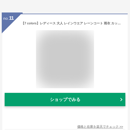
11
no.
【7 colors】レディース 大人 レインウエア レーンコート 雨衣 カッパ 完全防水 梅雨 雪 雨の日 ジッパー 透明窓 マスク ロング おしゃれ 膝が濡れない 軽量 自転車 電動バイク 原付 通勤 リュック対応 ママ 送迎 バイク 犬の散歩 通学 可愛い 150~180cm
ショップでみる
価格と在庫を
楽天
でチェック
>>