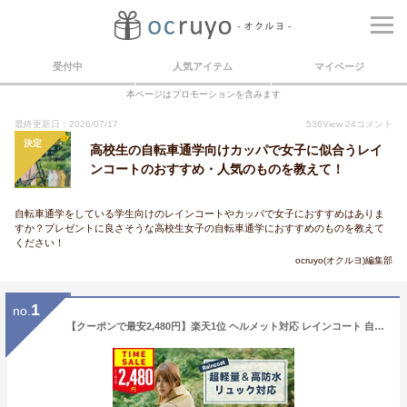
受付中
人気アイテム
マイページ
本ページはプロモーションを含みます
最終更新日：2026/07/17
536
View
24
コメント
決定
高校生の自転車通学向けカッパで女子に似合うレイ
ンコートのおすすめ・人気のものを教えて！
自転車通学をしている学生向けのレインコートやカッパで女子におすすめはありま
すか？プレゼントに良さそうな高校生女子の自転車通学におすすめのものを教えて
ください！
ocruyo(オクルヨ)編集部
1
no.
【クーポンで最安2,480円】楽天1位 ヘルメット対応 レインコート 自転車 レディース リュック対応 防水 レインウェア ロング丈 レインポンチョ 雨 軽量 防水 カッパ 雨具 ポンチョ 膝が濡れない 撥水 通勤 通学 安全 アウトドア 男女兼用 おしゃれ