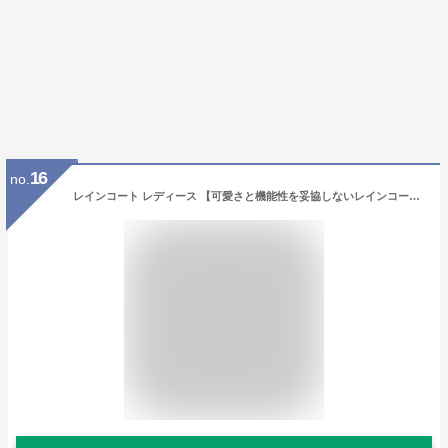
16
no.
レインコート レディース 【可愛さと機能性を妥協しないレインコート】 レインポンチョ レインスーツ レインウェア ロング丈 長い 自転車 お洒落 かわいい 可愛い 大きいサイズ オーバーサイズ 収納袋つき 撥水 ハイポンチョ ママ ロング丈 ポケット付き