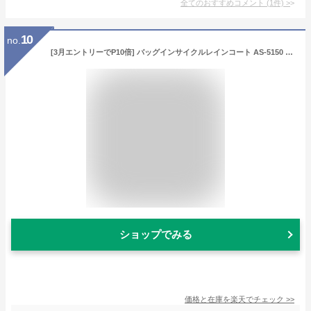
全てのおすすめコメント
(
1
件)
>
10
no.
[3月エントリーでP10倍] バッグインサイクルレインコート AS-5150 ネイビーF
ショップでみる
価格と在庫を
楽天
でチェック
>>