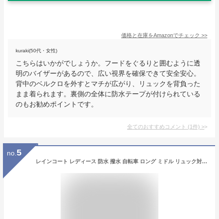
価格と在庫を
Amazon
でチェック
>>
kuraki(50代・女性)
こちらはいかがでしょうか。フードをぐるりと囲むように透
明のバイザーがあるので、広い視界を確保できて安全安心。
背中のベルクロを外すとマチが広がり、リュックを背負った
まま着られます。裏側の全体に防水テープが付けられている
のもお勧めポイントです。
全てのおすすめコメント
(
1
件)
>
5
no.
レインコート レディース 防水 撥水 自転車 ロング ミドル リュック対応 【メール便送料無料】 軽量 通学 通勤 お迎え おしゃれ かわいい 大人用 雨具 合羽 カッパ かっぱ ポンチョ シンプル 無地 透明窓 フード 母の日 プレゼント ギフト 実用的 da001