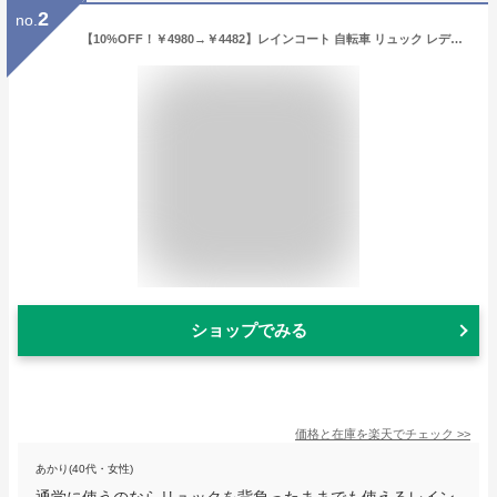
2
no.
【10%OFF！￥4980→￥4482】レインコート 自転車 リュック レディース おしゃれ ママ 送迎 ロング 自転車用レインコート ポンチョ カッパ メンズ レインポンチョ バイク 軽量 雨具 自転車用カッパ 通学 リュック対応 防水撥水加工 《raincoat02》
ショップでみる
価格と在庫を
楽天
でチェック
>>
あかり(40代・女性)
通学に使うのならリュックを背負ったままでも使えるレイン