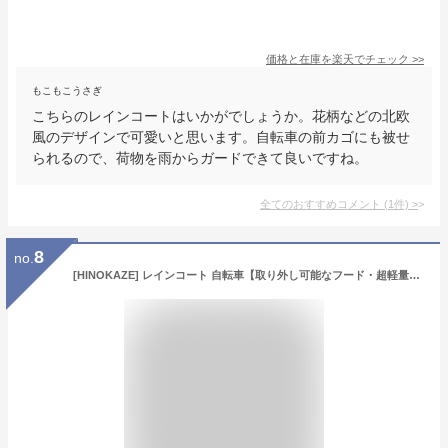
価格と在庫を
楽天
でチェック
>>
もこもこうさぎ
こちらのレインコートはいかがでしょうか。花柄などの北欧
風のデザインで可愛いと思います。自転車の前カゴにも被せ
られるので、荷物を雨からガードできて良いですね。
全てのおすすめコメント
(
1
件)
>
8
no.
[HINOKAZE] レインコート 自転車【取り外し可能なフード・超軽量・20秒収納】レインコート レディース カッパ 自転車 レインポンチョ ロング かっぱ 雨具 通学 通勤 旅行 超防水 速乾 お洒落 かわいい 収納袋付 コンパクト 男女兼用