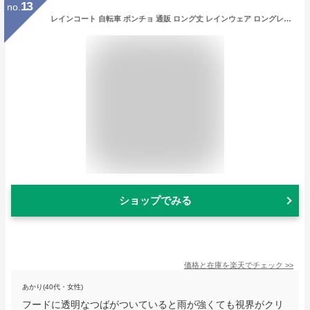
13
no.
レインコート 自転車 ポンチョ 通販 ロング丈 レインウェア ロングレインコート レディース メンズ レインポンチョ コート ポンチョ スポーツ観戦 カッパ 合羽 リュック対応 通勤 通学 おしゃれ 雨具 バイク
ショップでみる
価格と在庫を
楽天
でチェック
>>
あかり(40代・女性)
フードに透明なつばがついていると雨が強くても視界がクリ