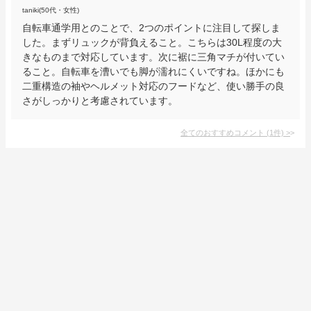
taniki(50代・女性)
自転車通学用とのことで、2つのポイントに注目して探しま
した。まずリュックが背負えること。こちらは30L程度の大
きなものまで対応しています。次に裾に三角マチが付いてい
ること。自転車を漕いでも脚が濡れにくいですね。ほかにも
二重構造の袖やヘルメット対応のフードなど、使い勝手の良
さがしっかりと考慮されています。
全てのおすすめコメント
(
1
件)
>