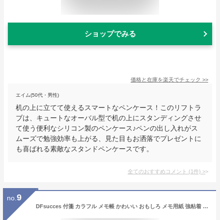
ショップでみる
価格と在庫を
楽天
でチェック
>>
エイム(50代・男性)
机の上に立てて使えるスマートなペンケース！このリフトラ
ブは、キュートなオーバル型で机の上にスタンディングさせ
て使う便利なシリコン製のペンケース♪ペンの出し入れがス
ムーズで勉強効率も上がる、見た目もお洒落でプレゼントに
も喜ばれる素敵なスタンドペンケースです。
全てのおすすめコメント
(
1
件)
>
9
no.
DFsucces 付箋 カラフル メモ帳 かわいい おもしろ メモ用紙 強粘着 ズ付箋セット ノート 漫画メモステッカー 文房具 超徳用 6個セット 180枚