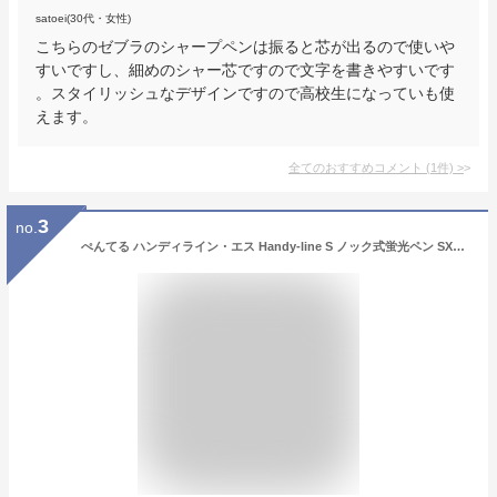
satoei(30代・女性)
こちらのゼブラのシャープペンは振ると芯が出るので使いや
すいですし、細めのシャー芯ですので文字を書きやすいです
。スタイリッシュなデザインですので高校生になっていも使
えます。
全てのおすすめコメント
(
1
件)
>
3
no.
ぺんてる ハンディライン・エス Handy-line S ノック式蛍光ペン SXNS15 ノック式ハンディラインS Pentel カートリッジ式 ノック式詰替タイプ蛍光ペン 全6色 水性顔料インク 線幅 1～3.5mm 【 40本までメール便対応可能 】