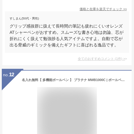
価格と在庫を
楽天
でチェック
>>
すしまん(50代・男性)
グリップ感抜群に扱えて長時間の筆記も疲れにくいオレンズ
ATシャーペンがおすすめ。スムーズな書き心地は勿論、芯が
折れにくく扱えて勉強捗る人気アイテムですよ。自動で芯が
出る脅威のギミックを備えたギフトに喜ばれる逸品です。
全てのおすすめコメント
(
1
件)
>
12
no.
名入れ無料【 多機能ボールペン 】 プラチナ MWB1000C | ボールペン 名入れ シャープペン 多機能ペン 1個から 卒業記念 誕生日 卒団 記念品 人気 ペン 書きやすい 可愛い 替え芯 プレゼントギフト ショップ 記念日のお店