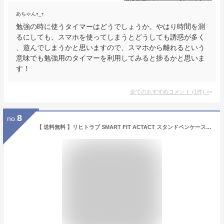
あちゃんт_т
勉強の時に使うタイマーはどうでしょうか。やはり時間を測
るにしても、スマホを使ってしまうとどうしても誘惑が多く
、遊んでしまうかと思いますので、スマホから離れるという
意味でも勉強用のタイマーを利用してみると捗るかと思いま
す！
全てのおすすめコメント
(
1
件)
>
8
no.
【 送料無料 】リヒトラブ SMART FIT ACTACT スタンドペンケース オーバル タイプ 筆箱 立つ ペンケース ペン立て 小物入れ シリコン かわいい 文具女子 小学生 女の子 中学生 高校生 便利 記念品 贈り物 プレゼント シンプル