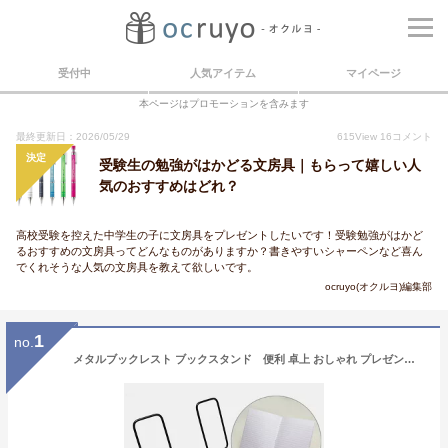
受付中
人気アイテム
マイページ
本ページはプロモーションを含みます
最終更新日：2026/05/29
615
View
16
コメント
決定
受験生の勉強がはかどる文房具｜もらって嬉しい人
気のおすすめはどれ？
高校受験を控えた中学生の子に文房具をプレゼントしたいです！受験勉強がはかど
るおすすめの文房具ってどんなものがありますか？書きやすいシャーペンなど喜ん
でくれそうな人気の文房具を教えて欲しいです。
ocruyo(オクルヨ)編集部
1
no.
メタルブックレスト ブックスタンド 便利 卓上 おしゃれ プレゼント ギフト ステーショナリー 輸入 文具 珍しい 文房具 キッチン ハイタイド