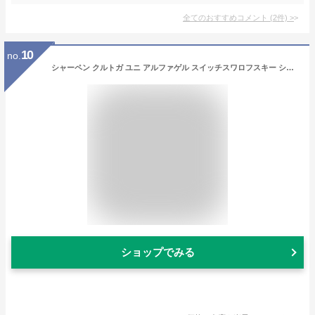
全てのおすすめコメント
(
2
件)
>
10
no.
シャーペン クルトガ ユニ アルファゲル スイッチスワロフスキー シャーペン キラキラ ペン「アプランドル」α-gel switch シャープペン 書きやすい 疲れないシャーペン 可愛い 人気 ギフト 入学祝 勉強 自宅学習コットンピンク くすみピンク 0.5mm
ショップでみる