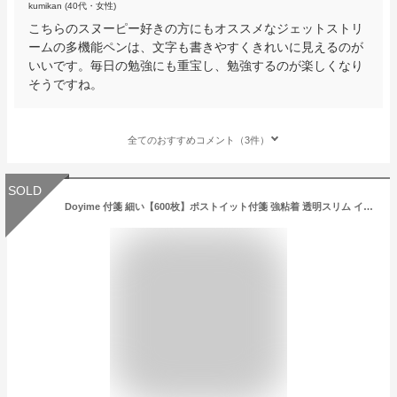
kumikan (40代・女性)
こちらのスヌーピー好きの方にもオススメなジェットストリ
ームの多機能ペンは、文字も書きやすくきれいに見えるのが
いいです。毎日の勉強にも重宝し、勉強するのが楽しくなり
そうですね。
全てのおすすめコメント（3件）
SOLD
Doyime 付箋 細い【600枚】ポストイット付箋 強粘着 透明スリム インデックス キレイに剥がせ 文書の注釈 ファイルの整理に 書類に注釈 文房具 便利