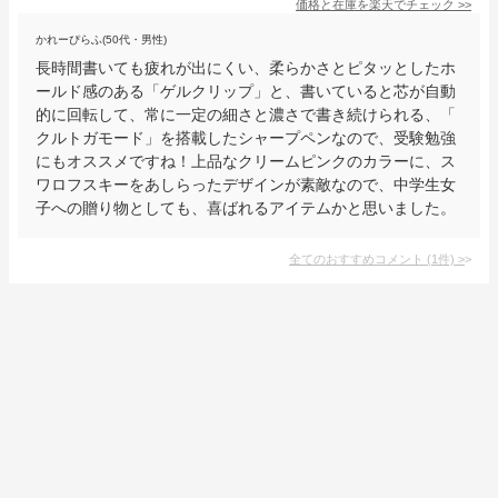
価格と在庫を
楽天
でチェック
>>
かれーぴらふ(50代・男性)
長時間書いても疲れが出にくい、柔らかさとピタッとしたホ
ールド感のある「ゲルクリップ」と、書いていると芯が自動
的に回転して、常に一定の細さと濃さで書き続けられる、「
クルトガモード」を搭載したシャープペンなので、受験勉強
にもオススメですね！上品なクリームピンクのカラーに、ス
ワロフスキーをあしらったデザインが素敵なので、中学生女
子への贈り物としても、喜ばれるアイテムかと思いました。
全てのおすすめコメント
(
1
件)
>