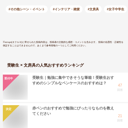
ル！ZEBR
#その他シーン・イベント
#インテリア・雑貨
#文房具
#女子中学生
※
ocruyo(オクルヨ)
に寄せられた投稿内容は、投稿者の主観的な感想・コメントを含みます。 投稿の信憑性・正確性を
保証することはできませんので、あくまで参考情報の一つとしてご利用ください。
受験生 × 文房具
の人気おすすめランキング
受験生｜勉強に集中できそうな筆箱！受験生おす
受付中
すめのシンプルなペンケースのおすすめは？
47
回答
赤ペンのおすすめで勉強にぴったりなものを教え
決定
てください
21
回答