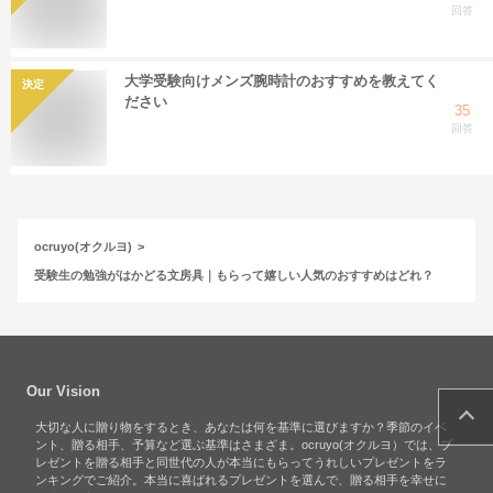
回答
大学受験向けメンズ腕時計のおすすめを教えてく
決定
ださい
35
回答
ocruyo(オクルヨ)
受験生の勉強がはかどる文房具｜もらって嬉しい人気のおすすめはどれ？
Our Vision
大切な人に贈り物をするとき、あなたは何を基準に選びますか？季節のイベ
ント、贈る相手、予算など選ぶ基準はさまざま。ocruyo(オクルヨ）では、プ
レゼントを贈る相手と同世代の人が本当にもらってうれしいプレゼントをラ
ンキングでご紹介。本当に喜ばれるプレゼントを選んで、贈る相手を幸せに