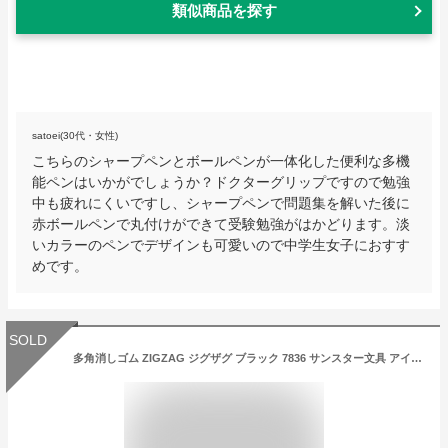
類似商品を探す
satoei(30代・女性)
こちらのシャープペンとボールペンが一体化した便利な多機
能ペンはいかがでしょうか？ドクターグリップですので勉強
中も疲れにくいですし、シャープペンで問題集を解いた後に
赤ボールペンで丸付けができて受験勉強がはかどります。淡
いカラーのペンでデザインも可愛いので中学生女子におすす
めです。
SOLD
多角消しゴム ZIGZAG ジグザグ ブラック 7836 サンスター文具 アイディア文具 カド消し 消しやすい おすすめ S4218051