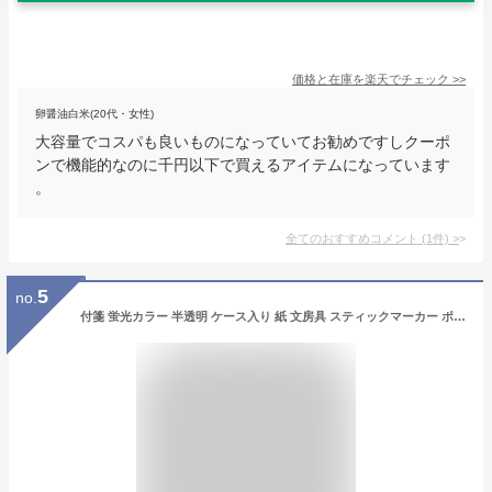
価格と在庫を
楽天
でチェック
>>
卵醤油白米(20代・女性)
大容量でコスパも良いものになっていてお勧めですしクーポ
ンで機能的なのに千円以下で買えるアイテムになっています
。
全てのおすすめコメント
(
1
件)
>
5
no.
付箋 蛍光カラー 半透明 ケース入り 紙 文房具 スティックマーカー ポストイット セット 新学期 学校用品 勉強用品 試験 テスト 目印 しるし 日記 ふせん メモ帳 お手紙 デコレーション カード 受験 メモ 仕事 スティックマーカー 4種 文房具 便利グッズ hmp-017