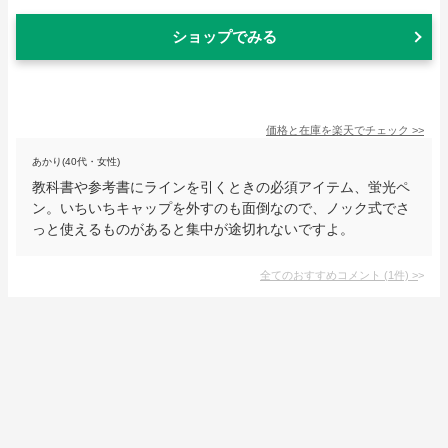
ショップでみる
価格と在庫を
楽天
でチェック
>>
あかり(40代・女性)
教科書や参考書にラインを引くときの必須アイテム、蛍光ペ
ン。いちいちキャップを外すのも面倒なので、ノック式でさ
っと使えるものがあると集中が途切れないですよ。
全てのおすすめコメント
(
1
件)
>