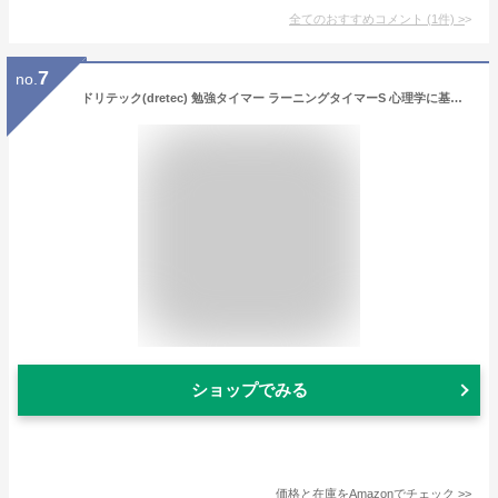
全てのおすすめコメント
(
1
件)
>
7
no.
ドリテック(dretec) 勉強タイマー ラーニングタイマーS 心理学に基づいた青色LEDで集中力アップ 大画面 受験 資格 料理 キッチン ストップウォッチ 勉強グッズ 学習用 無音 プレゼント 子供 キッズ デジタル ホワイト T-593WT 約w88×d60×h45mm
ショップでみる
価格と在庫を
Amazon
でチェック
>>