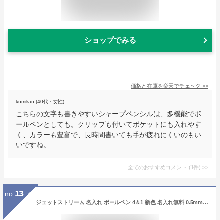
ショップでみる
価格と在庫を
楽天
でチェック
>>
kumikan (40代・女性)
こちらの文字も書きやすいシャープペンシルは、多機能でボ
ールペンとしても。クリップも付いてポケットにも入れやす
く、カラーも豊富で、長時間書いても手が疲れにくいのもい
いですね。
全てのおすすめコメント
(
1
件)
>
13
no.
ジェットストリーム 名入れ ボールペン 4＆1 新色 名入れ無料 0.5mm 0.7mm 0.38mm 多機能ボールペン 名入れ ペン マーク プレゼント 卒業 記念品 卒団 誕生日 名前入り 記念品 卒業式 新色2025