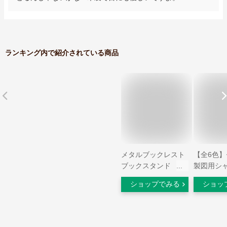
ランキング内で紹介されている商品
メタルブックレスト
【全6色
ブックスタンド 便
製図用シ
利 卓上 おしゃれ プ
0.3mm 
ショップでみる
ショッ
レゼント ギフト ス
ウェイ ラ
テーショナリー 輸入
（MAS4
文具 珍しい 文房具
だけで、
キッチン ハイタイド
るシャー