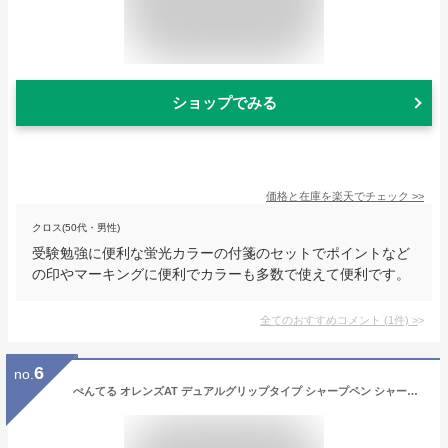
ショップでみる
価格と在庫を
楽天
でチェック
>>
クロス(50代・男性)
受験勉強に便利な蛍光カラーの付箋のセットでポイントなど
の印やマーキングに便利でカラーも多数で使えて便利です。
全てのおすすめコメント
(
1
件)
>
6
no.
ぺんてる オレンズAT デュアルグリップタイプ シャープペン シャープペンシル オレンズ 自動芯出し 人気 プレゼント 就職祝い お祝い