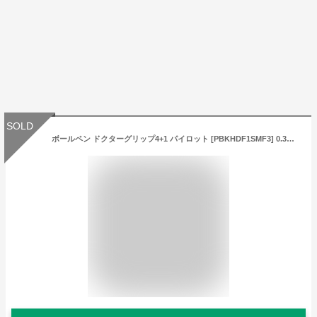
SOLD
ボールペン ドクターグリップ4+1 パイロット [PBKHDF1SMF3] 0.3mmボールペン+0.3mmシャープ | [送料無料] Drグリップ PILOT 多機能ペン アクロインキ ラッピング資材 プレゼント 疲れない ドクターグリップ 4色 0.3 書きやすい 文房具 多機能 シャープペン