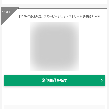
SOLD
【10％off 数量限定】スヌーピー ジェットストリーム 多機能ペン4＆1 スヌーピー＆チャーリーブラウン 三菱鉛筆 ボールペン シャーペン ホワイト 白 love ハート 文房具 筆記用具 便利 なめらか プレゼント 入学祝 進学祝い 就職祝い 誕生日プレゼント ピーナッツ 0.5mm
類似商品を探す