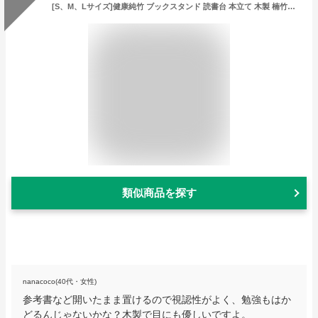
[S、M、Lサイズ]健康純竹 ブックスタンド 読書台 本立て 木製 楠竹製 本 読書スタンド 本たて 姿勢改善 5階段角度調整 書見台 卓上 ぶっくすたんど 譜面台 楽譜スタンド ブック スタンド タブレット ブックスタンド卓上 傾斜台 本立 文具 画板 ブックストッパー 便利 多機能
類似商品を探す
nanacoco(40代・女性)
参考書など開いたまま置けるので視認性がよく、勉強もはか
どるんじゃないかな？木製で目にも優しいですよ。