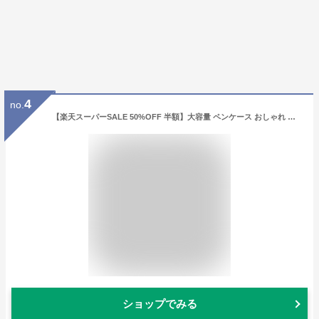
4
no.
【楽天スーパーSALE 50%OFF 半額】大容量 ペンケース おしゃれ 大容量 帆布 筆箱 多機能 ポーチ 男の子 女の子 子供 小学生 中学生 高校生 大学生 社会人用 ペンポーチ 学生 入学 便利 シンプル ふで箱 ふでばこ 文房具 筆記用具 お祝い
ショップでみる