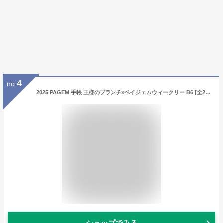
4
no.
2025 PAGEM 手帳 王様のブランチ×ペイジェムウィークリー B6 [全2色]2025年1月・月曜始まり 《週間方眼メモ / 2251,2252》日本能率協会 438-225*-25 【ネコポス可】[M便 1/4]ダイアリー ノルティ 能率手帳 おしゃれ 女性
ショップでみる