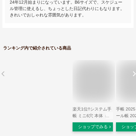
24年12月始まりになっています。B6サイズで、スケジュー
ル管理に使えるし、ちょっとした日記代わりにもなります。
きれいでおしゃれな雰囲気があります。
ランキング内で紹介されている商品
楽天1位!!システム手
手帳 202
帳 ミニ6穴 本体 ミニ
ール帳 20
6穴 システム手帳 革
始まり 週
ショップでみる
ショッ
女性 男性 A7サイズ
B6 ハー
80枚 システム手帳
カバー ボ