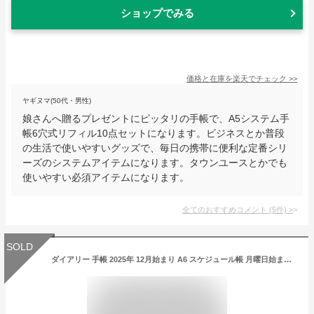
ショップでみる
価格と在庫を
楽天
でチェック
>>
ヤギヌマ(50代・男性)
娘さんへ贈るプレゼントにピッタリの手帳で、A5システム手
帳6穴式リフィル10点セットになります。ビジネスとか普段
の生活で使いやすいグッズで、毎日の携帯に便利な定番シリ
ーズのシステムアイテムになります。タウンユースとかでも
使いやすい必須アイテムになります。
全てのおすすめコメント
(
5
件)
>
SOLD
ダイアリー 手帳 2025年 12月始まり A6 スケジュール帳 月曜日始まり ノフェスダイアリー 週間 月間 ウィークリー マンスリー 1ヶ月 レディース シンプル おしゃれ ペンホルダー スリム 大人 かわいい デイリー ビジネス 女性 ブラウン ベージュ ピンク ブルー レイメイ藤井