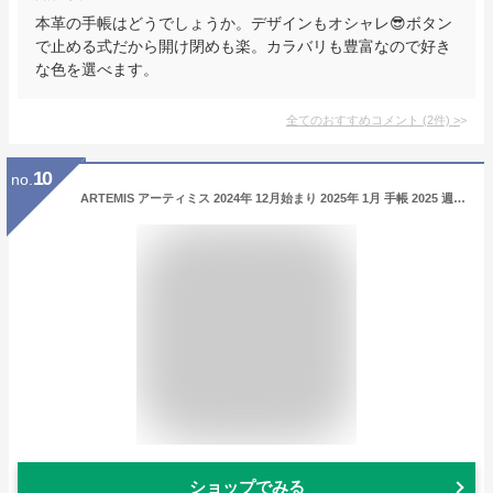
本革の手帳はどうでしょうか。デザインもオシャレ😎ボタン
で止める式だから開け閉めも楽。カラバリも豊富なので好き
な色を選べます。
全てのおすすめコメント
(
2
件)
>
10
no.
ARTEMIS アーティミス 2024年 12月始まり 2025年 1月 手帳 2025 週間セパレート式(ブロック) B6 DB6 ハートマグネット 国内未発売商品 ブロック 大人かわいい おしゃれ 可愛い スケジュール帳 手帳のタイムキーパー
ショップでみる