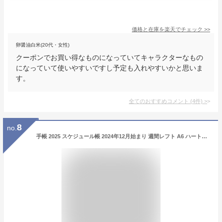
価格と在庫を
楽天
でチェック
>>
卵醤油白米(20代・女性)
クーポンでお買い得なものになっていてキャラクターなもの
になっていて使いやすいですし予定も入れやすいかと思いま
す。
全てのおすすめコメント
(
4
件)
>
8
no.
手帳 2025 スケジュール帳 2024年12月始まり 週間レフト A6 ハートフープ付きカバー ボルドー マークス 25WDR-AHF02-BD