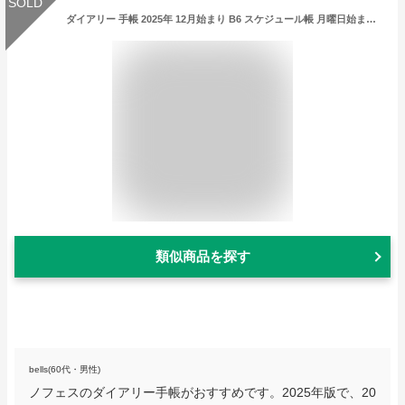
SOLD
ダイアリー 手帳 2025年 12月始まり B6 スケジュール帳 月曜日始まり ノフェスダイアリー 週間 月間 ウィークリー マンスリー 1ヶ月 レディース シンプル おしゃれ 大人 かわいい 花柄 仕事用 レイメイ藤井 デイリー ベージュ ピンク ブルー フラワー ホック ベルト付 安心
類似商品を探す
bells(60代・男性)
ノフェスのダイアリー手帳がおすすめです。2025年版で、20