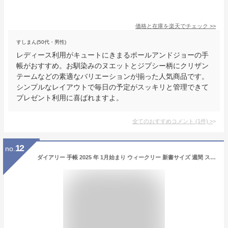
価格と在庫を
楽天
でチェック
>>
すしまん(50代・男性)
レディース利用がキュートにきまるポールアンドジョーの手
帳がおすすめ。お馴染みのヌエットとジプシー柄にクリザン
テームなどの素適なバリエーションが揃った人気商品です。
シンプルなレイアウトで毎日の予定がスッキリと管理できて
プレゼント利用に喜ばれますよ。
全てのおすすめコメント
(
1
件)
>
12
no.
ダイアリー 手帳 2025 年 1月始まり ウィークリー 新書サイズ 週間 スケジュール帳 月曜始まり かわいい シンプル おしゃれ スリム 箇条書き ワンポイント マトカ 大人 女性 ビジネス nitte バレットジャーナル マンスリー ピンク 水色 グレー ネイビー イエロー グリーン