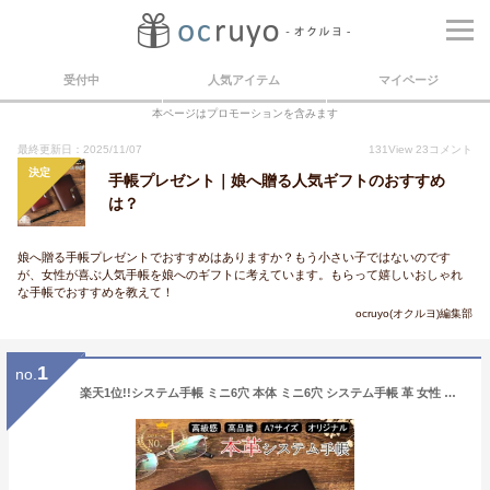
受付中
人気アイテム
マイページ
本ページはプロモーションを含みます
最終更新日：2025/11/07
131
View
23
コメント
決定
手帳プレゼント｜娘へ贈る人気ギフトのおすすめ
は？
娘へ贈る手帳プレゼントでおすすめはありますか？もう小さい子ではないのです
が、女性が喜ぶ人気手帳を娘へのギフトに考えています。もらって嬉しいおしゃれ
な手帳でおすすめを教えて！
ocruyo(オクルヨ)編集部
1
no.
楽天1位!!システム手帳 ミニ6穴 本体 ミニ6穴 システム手帳 革 女性 男性 A7サイズ 80枚 システム手帳 ミニ6穴 A7 手帳 レザー カバー リング リフィル かわいい リング内径15mm システム手帳 a7 本革 入社祝い 入学 プレゼント ギフト メモ帳 文房具 筆記 おしゃれ レトロ