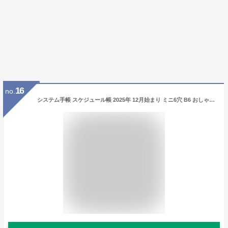
16
no.
システム手帳 スケジュール帳 2025年 12月始まり ミニ6穴 B6 おしゃれ かわいい 手帳カバー 6穴 ダイアリー バイブル レディース リフィル 月曜日始まり 月間 マンスリー リング 15mm バインダー手帳 ノート 女性 花柄 シンプル カジュアル ベージュ ブルー レイメイ藤井