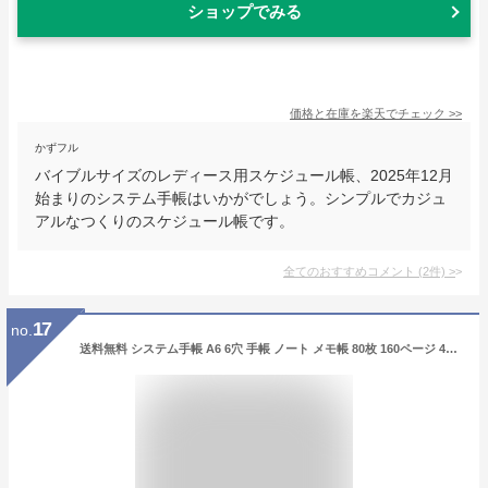
ショップでみる
価格と在庫を
楽天
でチェック
>>
かずフル
バイブルサイズのレディース用スケジュール帳、2025年12月
始まりのシステム手帳はいかがでしょう。シンプルでカジュ
アルなつくりのスケジュール帳です。
全てのおすすめコメント
(
2
件)
>
17
no.
送料無料 システム手帳 A6 6穴 手帳 ノート メモ帳 80枚 160ページ 4種 方眼用紙 磁石 マグネット PUレザー シンプル 無地 おしゃれ かわいい パステルカラー 女性 男性