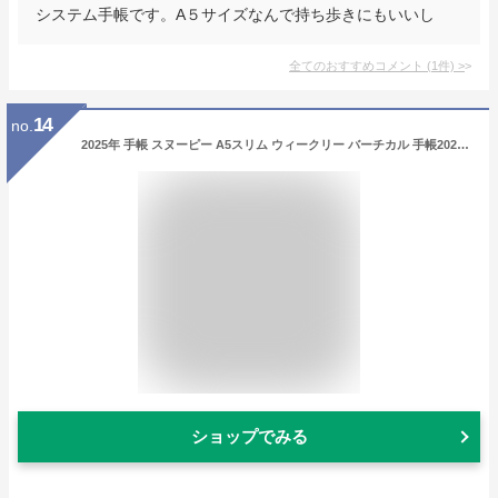
システム手帳です。A５サイズなんで持ち歩きにもいいし
全てのおすすめコメント
(
1
件)
>
14
no.
2025年 手帳 スヌーピー A5スリム ウィークリー バーチカル 手帳2025 週間ダイアリー 10月始まり スケジュール帳 書きやすい 効率手帖 女性 女子 手帳 2025 キャラクター かわいい おしゃれ 自分管理 令和7年 手帖 日本製 ネイビー
ショップでみる