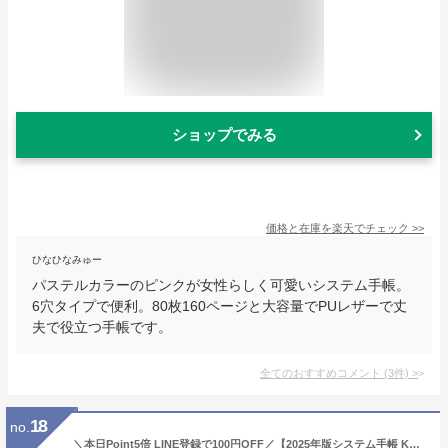
ショップでみる
価格と在庫を
楽天
でチェック
>>
ひなひなみゅー
パステルカラーのピンクが女性らしく可愛いシステム手帳。
6穴タイプで便利。80枚160ページと大容量でPUレザーで丈
夫で役立つ手帳です。
全てのおすすめコメント
(
3
件)
>
18
no.
＼本日Point5倍 LINE登録で100円OFF／【2025年版システム手帳 Keyword】キーワード ポケット ミニ6穴 リング径15mm 6穴 トレンド ホックベルトタイプ 2025年リフィル付 3色 かわいい 女性