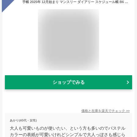
手帳 2025年 12月始まり マンスリー ダイアリー スケジュール帳 B6 月曜日始まり フォープランダイアリー 1ヶ月 レディース ビジネス 仕事用 大人 かわいい プライベート 女性 レイメイ藤井 デイリー 大学生 高校生 薄い ブルー グリーン バイオレット シンプル おしゃれ
ショップでみる
価格と在庫を
楽天
でチェック
>>
あかり(40代・女性)
大人も可愛いものが使いたい、という方も多いのでパステル
カラーの表紙が可愛いけれどシンプルで大人っぽさも感じら