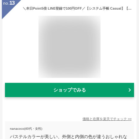
13
no.
＼本日Point5倍 LINE登録で100円OFF／【システム手帳 Casual】【メール便対象1冊まで】カジュアルリフィルファイル A5サイズ 合皮 フェイクレザー リング径15mm 6穴 リフィル保存ファイル ホック式ベルト 可動式ペンホルダー おしゃれ 男性 女性 4色
ショップでみる
価格と在庫を
楽天
でチェック
>>
nanacoco(40代・女性)
パステルカラーが美しい、外側と内側の色が違うおしゃれな