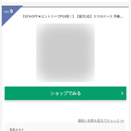
9
no.
【10％OFF★エントリーでP10倍！】【楽天1位】スマホケース 手帳型 全機種対応 本革ケース iPhone16ケース iPhoneケース pro max ケース iphone15 Pro 15Plus iPhone14 iPhone13mini iPhone13 12 SE se3 google ピクセル8a 携帯カバー Xperia galaxy 手帳カバー aquos
ショップでみる
価格と在庫を
楽天
でチェック
>>
美容オタク