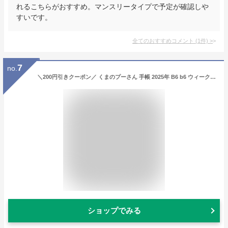
れるこちらがおすすめ。マンスリータイプで予定が確認しや
すいです。
全てのおすすめコメント
(
1
件)
>
7
no.
＼200円引きクーポン／ くまのプーさん 手帳 2025年 B6 b6 ウィークリー 2025 週間 ダイアリー 10月始まり キャラクター 手帳 2025 便利 書きやすい 女性 女子 女の子 おすすめ おしゃれ 日本製 令和6年手帖 2025 手帖 文房具 ディズニー グッズ プーさん チラシ
ショップでみる