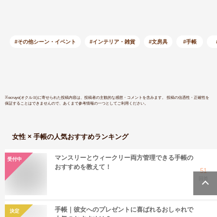
ミニ6穴 A7 手帳 レ
ークス 25
ザー カバー リング
CH04-BD
リフィル かわいい
リング内径15mm シ
#その他シーン・イベント
#インテリア・雑貨
#文房具
#手帳
ステム手帳 a7 本革
入社祝い 入学 プレ
ゼント ギフト メモ
帳 文房具 筆記 おし
ゃれ レトロ
※
ocruyo(オクルヨ)
に寄せられた投稿内容は、投稿者の主観的な感想・コメントを含みます。 投稿の信憑性・正確性を
保証することはできませんので、あくまで参考情報の一つとしてご利用ください。
女性 × 手帳
の人気おすすめランキング
マンスリーとウィークリー両方管理できる手帳の
受付中
おすすめを教えて！
51
回答
手帳｜彼女へのプレゼントに喜ばれるおしゃれで
決定