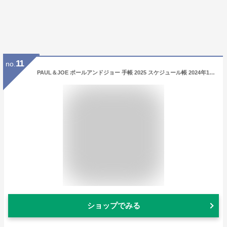
11
no.
PAUL＆JOE ポールアンドジョー 手帳 2025 スケジュール帳 2024年12月始まり 月間ブロック B6正寸 ポール&ジョー ラ・パペトリー マークス ダイアリー マンスリー 大人 おしゃれ かわいい ギフト プレゼント 日本製 猫 花柄 カバー付き
ショップでみる