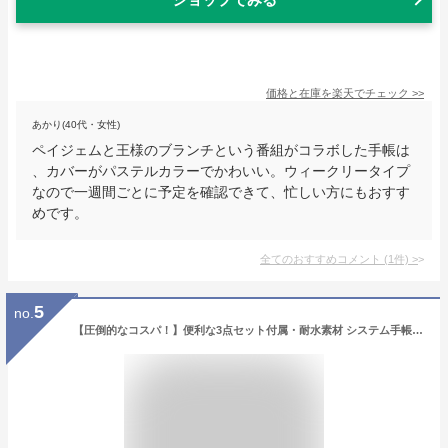
価格と在庫を
楽天
でチェック
>>
あかり(40代・女性)
ペイジェムと王様のブランチという番組がコラボした手帳は
、カバーがパステルカラーでかわいい。ウィークリータイプ
なので一週間ごとに予定を確認できて、忙しい方にもおすす
めです。
全てのおすすめコメント
(
1
件)
>
5
no.
【圧倒的なコスパ！】便利な3点セット付属・耐水素材 システム手帳 カバー A5サイズ ファステージ fastage 6穴 リング内径21mm ビジネス手帳カバー カード入れ スリム バインダー メンズ レディース 男性 女性 シンプル おしゃれ プレゼント