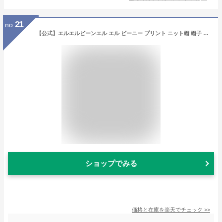
21
no.
【公式】エルエルビーンエル エル ビーニー プリント ニット帽 帽子 ビーニー帽 ワッチ ウォッチ メンズ ウィメンズ レディース ユニセックス 男女兼用 アウトドア ブランド フリーサイズ 暖かい 浅め L.L.Bean LLBean llビーン llbeen
ショップでみる
価格と在庫を
楽天
でチェック
>>