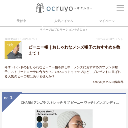
受付中
人気アイテム
マイページ
本ページはプロモーションを含みます
最終更新日：2026/07/21
135
View
28
コメント
決定
ビーニー帽｜おしゃれなメンズ帽子のおすすめを教
えて！
今季トレンドのおしゃれなビーニー帽を探し中！メンズにおすすめのブランド帽
子、ストリートコーデに合うかっこいいニットキャップなど、プレゼントに喜ばれ
る人気のビーニ帽はありませんか？
ocruyo(オクルヨ)編集部
1
no.
CHARM アンゴラ ストレッチ リブ ビーニー ワッチ | メンズ レディース 秋 冬 秋冬 秋用 冬用 帽子 ニット帽 ニット帽子 ニットキャップ ニットワッチ ワッチキャップ ビーニー帽 ビーニーキャップ ロールキャップ 浅め シンプル おしゃれ あったかい 無地