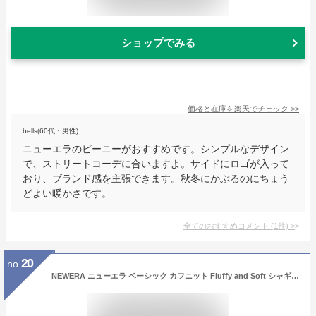
ショップでみる
価格と在庫を
楽天
でチェック
>>
bells(60代・男性)
ニューエラのビーニーがおすすめです。シンプルなデザイン
で、ストリートコーデに合いますよ。サイドにロゴが入って
おり、ブランド感を主張できます。秋冬にかぶるのにちょう
どよい暖かさです。
全てのおすすめコメント
(
1
件)
>
20
no.
NEWERA ニューエラ ベーシック カフニット Fluffy and Soft シャギー ブラウン キャップ 折り返し ニット帽 ダブル ビーニー帽 メンズ 男性 女性 レディース NEW ERA