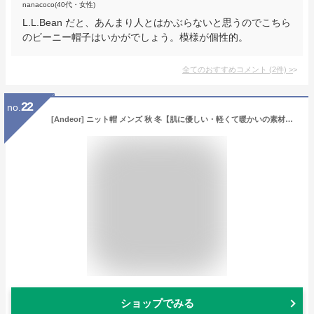
nanacoco(40代・女性)
L.L.Bean だと、あんまり人とはかぶらないと思うのでこちら
のビーニー帽子はいかがでしょう。模様が個性的。
全てのおすすめコメント
(
2
件)
>
22
no.
[Andeor] ニット帽 メンズ 秋 冬【肌に優しい・軽くて暖かいの素材・締め付け感ゼロ】防寒帽子 ニット帽子 ニットキャップ 被り心地良い 無地 シンプル ストレッチ性 通気 ふんわり 男女兼用
ショップでみる