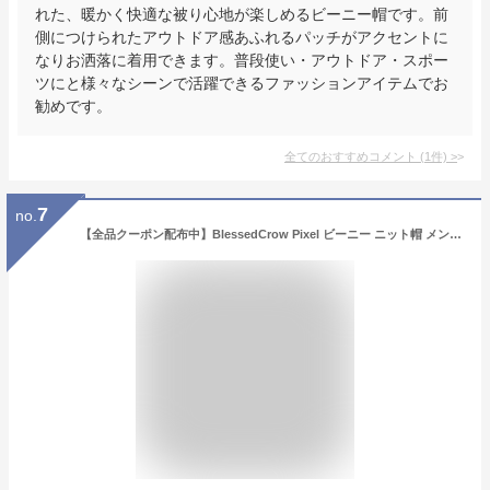
れた、暖かく快適な被り心地が楽しめるビーニー帽です。前
側につけられたアウトドア感あふれるパッチがアクセントに
なりお洒落に着用できます。普段使い・アウトドア・スポー
ツにと様々なシーンで活躍できるファッションアイテムでお
勧めです。
全てのおすすめコメント
(
1
件)
>
7
no.
【全品クーポン配布中】BlessedCrow Pixel ビーニー ニット帽 メンズ レディース ブランド タグ 付き ニットキャップ 総柄 模様 秋 冬 秋冬 帽子 コーデ 帽子屋 吉祥寺