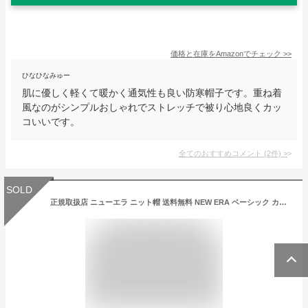
価格と在庫を
Amazon
でチェック
>>
ひなひなみゅー
肌に優しく軽くて暖かく通気性も良い防寒帽子です。重ね着
風なのがシンプルおしゃれでストレッチで被り心地良くカッ
コいいです。
全てのおすすめコメント
(
2
件)
>
SOLD
正規取扱店 ニューエラ ニット帽 送料無料 NEW ERA ベーシック カフニット メタルフラッグロゴ ニットキャップ ビーニー 帽子 カジュアル ストリート メンズ レディース プレゼント ブラック ワンサイズ 13328093 13328092