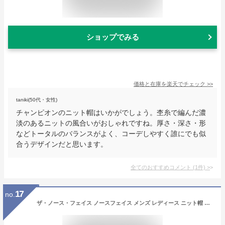
ショップでみる
価格と在庫を
楽天
でチェック
>>
taniki(50代・女性)
チャンピオンのニット帽はいかがでしょう。杢糸で編んだ濃
淡のあるニットの風合いがおしゃれですね。厚さ・深さ・形
などトータルのバランスがよく、コーデしやすく誰にでも似
合うデザインだと思います。
全てのおすすめコメント
(
1
件)
>
17
no.
ザ・ノース・フェイス ノースフェイス メンズ レディース ニット帽 ケーブルビーニー Cable Beanie アーバンネイビー NN42334 UN ビーニー 秋 冬 秋冬 帽子 ニット帽子 ニットキャップ ビーニー帽 ビーニーキャップ 男性 女性