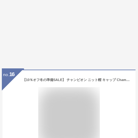
16
no.
【10％オフ冬の準備SALE】 チャンピオン ニット帽 キャップ Champion スノボ スノーボード ゆうパケット ニットキャップ MIXダブルワッチ ロゴ CAP ブラック グレー ブルー ネイビー 帽子 メンズ レディース ワンポイント スポーツ かわいい ブランド コーデ