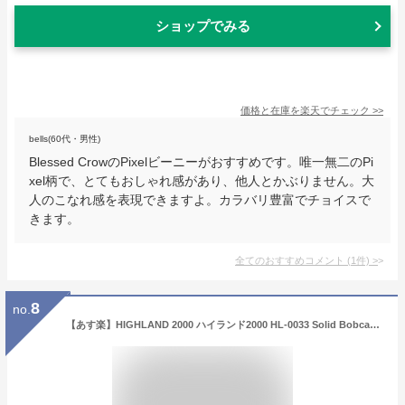
ショップでみる
価格と在庫を
楽天
でチェック
>>
bells(60代・男性)
Blessed CrowのPixelビーニーがおすすめです。唯一無二のPi
xel柄で、とてもおしゃれ感があり、他人とかぶりません。大
人のこなれ感を表現できますよ。カラバリ豊富でチョイスで
きます。
全てのおすすめコメント
(
1
件)
>
8
no.
【あす楽】HIGHLAND 2000 ハイランド2000 HL-0033 Solid Bobcap ウール ソリッド ボブキャップ イギリス製【クーポン対象外】【T】｜ニットキャップ ビーニー 帽子 メンズ レディース ブランド おしゃれ 暖かい 防寒 秋 冬 プレゼント ギフト