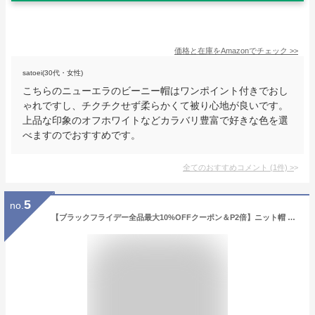
価格と在庫を
Amazon
でチェック
>>
satoei(30代・女性)
こちらのニューエラのビーニー帽はワンポイント付きでおし
ゃれですし、チクチクせず柔らかくて被り心地が良いです。
上品な印象のオフホワイトなどカラバリ豊富で好きな色を選
べますのでおすすめです。
全てのおすすめコメント
(
1
件)
>
5
no.
【ブラックフライデー全品最大10%OFFクーポン＆P2倍】ニット帽 メンズ レディース 帽子 ニットキャップ ニット帽子 ビーニー ビーニー帽 ストレッチ性 柔らかい 無地 男女兼用 ゆるい カジュアル 春秋