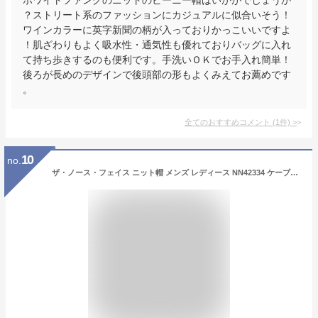
？ストリート系のファッションにカジュアルに似合いそう！
ワインカラーに英字新聞の柄が入っておりかっこいいですよ
！肌ざわりもよく吸水性・通気性も優れておりバッグに入れ
て持ち歩きするのも便利です。手洗いＯＫでお手入れ簡単！
後ろが長めのデザインで後頭部の形もよくみえてお薦めです
。
全てのおすすめコメント
(
1
件)
>
10
no.
ザ・ノース・フェイス ニット帽 メンズ レディース NN42334 ケーブルビーニー 帽子 ニットキャップ カジュアル アウトドア メイドインジャパン 日本製 フリーサイズ 黒 白 灰 茶 紺 evid メール便送料無料