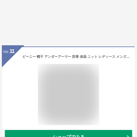
11
no.
ビーニー 帽子 アンダーアーマー 防寒 保温 ニット レディース メンズ ユニセックス 山登り 登山 キャンプ ソロキャン ハイキング 通勤 通学 旅行 外出 レジャー スポーツ シンプル あったか ブラック 黒 Halftime Cuff 1373155
ショップでみる