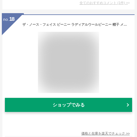
全てのおすすめコメント
(
1
件)
>
18
no.
ザ・ノース・フェイス ビーニー ラディアルウールビーニー 帽子 メンズ レディース NN42340-ZC
ショップでみる
価格と在庫を
楽天
でチェック
>>