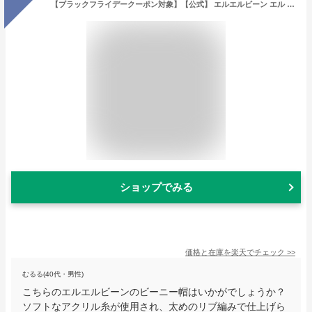
【ブラックフライデークーポン対象】【公式】 エルエルビーン エル エル ビーニー ワイドカフ ビーニー帽 ニット帽 帽子 ビーニー 浅め メンズ ウィメンズ レディース ユニセックス 男女兼用 アウトドア ブランド フリーサイズ L.L.Bean LLBean llビーン llbeen
ショップでみる
価格と在庫を
楽天
でチェック
>>
むるる(40代・男性)
こちらのエルエルビーンのビーニー帽はいかがでしょうか？
ソフトなアクリル糸が使用され、太めのリブ編みで仕上げら