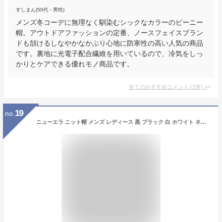
すしまん(50代・男性)
メンズ冬コーデに無理なく馴染むシックなカラーのビーニー
帽。アウトドアファッションの定番、ノースフェイスブラン
ドも頷けるしなやかなかぶり心地に防寒性の高い人気の商品
です。裏地に光電子配合繊維を用いているので、冷気をしっ
かりとケアできる優れモノ商品です。
全てのおすすめコメント
(
1
件)
>
19
no.
ニューエラ ニット帽 メンズ レディース 黒 ブラック 白 ホワイト ネイビー 紺 ベージュ グレー 人気 ビーニー ニットキャップ ワッチ ベーシック ビーニー beanie ニット帽子 NEW ERA 帽子 秋 冬 【楽ギフ_包装】