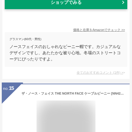
ショップでみる
価格と在庫を
Amazon
でチェック
>>
グラスマン(60代・男性)
ノースフェイスのおしゃれなビーニー帽です。カジュアルな
デザインですし、あたたかな被り心地。冬場のストリートコ
ーデにぴったりですよ。
全てのおすすめコメント
(
1
件)
>
15
no.
ザ・ノース・フェイス THE NORTH FACE ケーブルビーニー [NN42334-UN FW23] Cable Beanie メンズ・レディース TNF アウトドア 帽子 ニット帽 フリーサイズ ホールガーメント アーバンネイビー【メール便可】